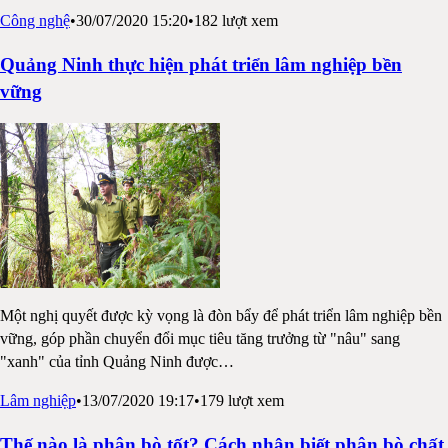
Công nghệ
•
30/07/2020 15:20
•
182
lượt xem
Quảng Ninh thực hiện phát triển lâm nghiệp bền
vững
Một nghị quyết được kỳ vọng là đòn bẩy để phát triển lâm nghiệp bền
vững, góp phần chuyển đổi mục tiêu tăng trưởng từ "nâu" sang
"xanh" của tỉnh Quảng Ninh được
…
Lâm nghiệp
•
13/07/2020 19:17
•
179
lượt xem
Thế nào là phân bò tốt? Cách nhận biết phân bò chất