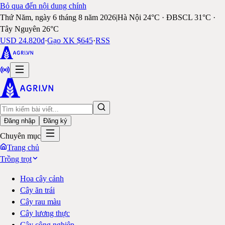
Bỏ qua đến nội dung chính
Thứ Năm, ngày 6 tháng 8 năm 2026
|
Hà Nội 24°C · ĐBSCL 31°C ·
Tây Nguyên 26°C
USD 24.820đ
·
Gạo XK $645
·
RSS
Đăng nhập
Đăng ký
Chuyên mục
Trang chủ
Trồng trọt
Hoa cây cảnh
Cây ăn trái
Cây rau màu
Cây lương thực
Cây công nghiệp