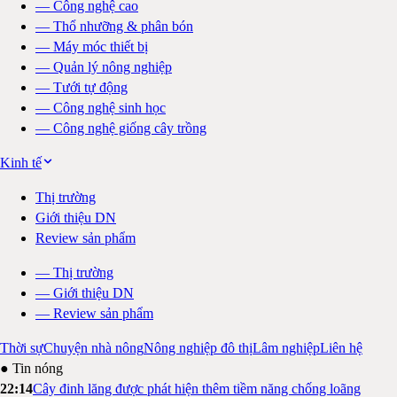
—
Công nghệ cao
—
Thổ nhưỡng & phân bón
—
Máy móc thiết bị
—
Quản lý nông nghiệp
—
Tưới tự động
—
Công nghệ sinh học
—
Công nghệ giống cây trồng
Kinh tế
Thị trường
Giới thiệu DN
Review sản phẩm
—
Thị trường
—
Giới thiệu DN
—
Review sản phẩm
Thời sự
Chuyện nhà nông
Nông nghiệp đô thị
Lâm nghiệp
Liên hệ
● Tin nóng
22:14
Cây đinh lăng được phát hiện thêm tiềm năng chống loãng