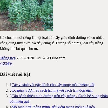
Cà chua bi nói riêng là một loại trái cây giàu dinh dưỡng và có nhiều
công dụng tuyệt vời. và đây cũng là 1 trong số những loại cây trồng
không thể bỏ qua cho m
…
Trồng trọt
•
28/07/2020 14:16
•
149
lượt xem
‹
1
2
3
4
5
›
Bài viết nổi bật
1
Các vi sinh vật gây bệnh cho cây trong môi trường đất
2
Có ngay vườn rau sạch tại nhà với cách làm đơn giản
3
Căn bệnh thiếu dinh dưỡng trên cây trồng - Cách bổ sung phân
bón hiệu quả
4
Mô hình tưới thông minh, tiết kiệm mang hiệu quả kép