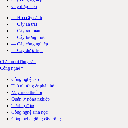
Cây dược liệu
—
Hoa cây cảnh
—
Cây ăn trái
—
Cây rau màu
—
Cây lương thực
—
Cây công nghiệp
—
Cây dược liệu
Chăn nuôi
Thủy sản
Công nghệ
Công nghệ cao
Thổ nhưỡng & phân bón
Máy móc thiết bị
Quản lý nông nghiệp
Tưới tự động
Công nghệ sinh học
Công nghệ giống cây trồng