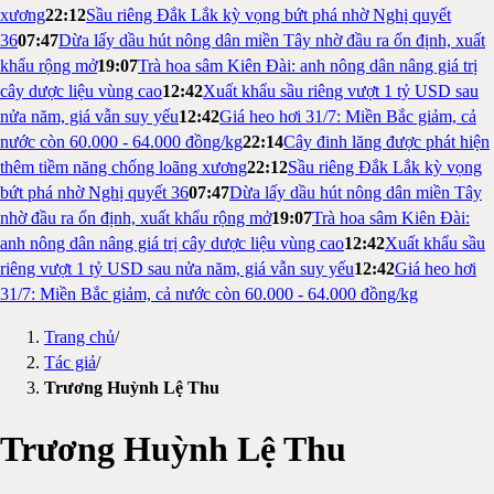
xương
22:12
Sầu riêng Đắk Lắk kỳ vọng bứt phá nhờ Nghị quyết
36
07:47
Dừa lấy dầu hút nông dân miền Tây nhờ đầu ra ổn định, xuất
khẩu rộng mở
19:07
Trà hoa sâm Kiên Đài: anh nông dân nâng giá trị
cây dược liệu vùng cao
12:42
Xuất khẩu sầu riêng vượt 1 tỷ USD sau
nửa năm, giá vẫn suy yếu
12:42
Giá heo hơi 31/7: Miền Bắc giảm, cả
nước còn 60.000 - 64.000 đồng/kg
22:14
Cây đinh lăng được phát hiện
thêm tiềm năng chống loãng xương
22:12
Sầu riêng Đắk Lắk kỳ vọng
bứt phá nhờ Nghị quyết 36
07:47
Dừa lấy dầu hút nông dân miền Tây
nhờ đầu ra ổn định, xuất khẩu rộng mở
19:07
Trà hoa sâm Kiên Đài:
anh nông dân nâng giá trị cây dược liệu vùng cao
12:42
Xuất khẩu sầu
riêng vượt 1 tỷ USD sau nửa năm, giá vẫn suy yếu
12:42
Giá heo hơi
31/7: Miền Bắc giảm, cả nước còn 60.000 - 64.000 đồng/kg
Trang chủ
/
Tác giả
/
Trương Huỳnh Lệ Thu
Trương Huỳnh Lệ Thu