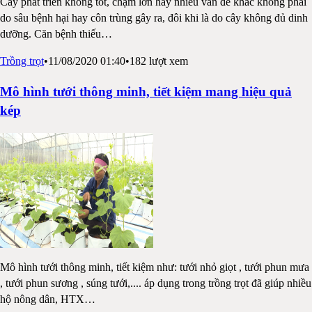
Cây phát triển không tốt, chậm lớn hay nhiều vấn đề khác không phải
do sâu bệnh hại hay côn trùng gây ra, đôi khi là do cây không đủ dinh
dưỡng. Căn bệnh thiếu
…
Trồng trọt
•
11/08/2020 01:40
•
182
lượt xem
Mô hình tưới thông minh, tiết kiệm mang hiệu quả
kép
Mô hình tưới thông minh, tiết kiệm như: tưới nhỏ giọt , tưới phun mưa
, tưới phun sương , súng tưới,.... áp dụng trong trồng trọt đã giúp nhiều
hộ nông dân, HTX
…