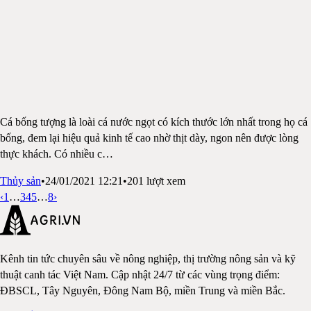
Cá bống tượng là loài cá nước ngọt có kích thước lớn nhất trong họ cá
bống, đem lại hiệu quả kinh tế cao nhờ thịt dày, ngon nên được lòng
thực khách. Có nhiều c
…
Thủy sản
•
24/01/2021 12:21
•
201
lượt xem
‹
1
…
3
4
5
…
8
›
Kênh tin tức chuyên sâu về nông nghiệp, thị trường nông sản và kỹ
thuật canh tác Việt Nam. Cập nhật 24/7 từ các vùng trọng điểm:
ĐBSCL, Tây Nguyên, Đông Nam Bộ, miền Trung và miền Bắc.