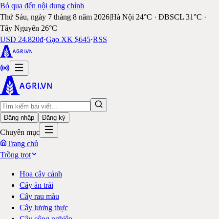
Bỏ qua đến nội dung chính
Thứ Sáu, ngày 7 tháng 8 năm 2026
|
Hà Nội 24°C · ĐBSCL 31°C ·
Tây Nguyên 26°C
USD 24.820đ
·
Gạo XK $645
·
RSS
Đăng nhập
Đăng ký
Chuyên mục
Trang chủ
Trồng trọt
Hoa cây cảnh
Cây ăn trái
Cây rau màu
Cây lương thực
Cây công nghiệp