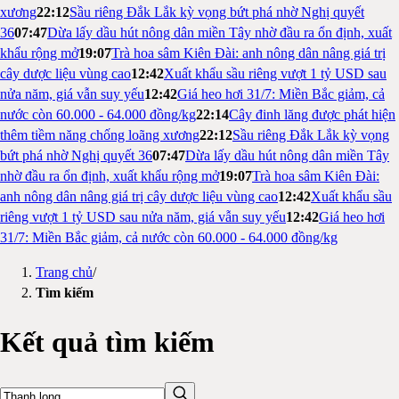
xương
22:12
Sầu riêng Đắk Lắk kỳ vọng bứt phá nhờ Nghị quyết
36
07:47
Dừa lấy dầu hút nông dân miền Tây nhờ đầu ra ổn định, xuất
khẩu rộng mở
19:07
Trà hoa sâm Kiên Đài: anh nông dân nâng giá trị
cây dược liệu vùng cao
12:42
Xuất khẩu sầu riêng vượt 1 tỷ USD sau
nửa năm, giá vẫn suy yếu
12:42
Giá heo hơi 31/7: Miền Bắc giảm, cả
nước còn 60.000 - 64.000 đồng/kg
22:14
Cây đinh lăng được phát hiện
thêm tiềm năng chống loãng xương
22:12
Sầu riêng Đắk Lắk kỳ vọng
bứt phá nhờ Nghị quyết 36
07:47
Dừa lấy dầu hút nông dân miền Tây
nhờ đầu ra ổn định, xuất khẩu rộng mở
19:07
Trà hoa sâm Kiên Đài:
anh nông dân nâng giá trị cây dược liệu vùng cao
12:42
Xuất khẩu sầu
riêng vượt 1 tỷ USD sau nửa năm, giá vẫn suy yếu
12:42
Giá heo hơi
31/7: Miền Bắc giảm, cả nước còn 60.000 - 64.000 đồng/kg
Trang chủ
/
Tìm kiếm
Kết quả tìm kiếm