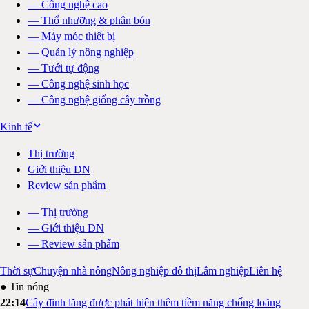
—
Công nghệ cao
—
Thổ nhưỡng & phân bón
—
Máy móc thiết bị
—
Quản lý nông nghiệp
—
Tưới tự động
—
Công nghệ sinh học
—
Công nghệ giống cây trồng
Kinh tế
Thị trường
Giới thiệu DN
Review sản phẩm
—
Thị trường
—
Giới thiệu DN
—
Review sản phẩm
Thời sự
Chuyện nhà nông
Nông nghiệp đô thị
Lâm nghiệp
Liên hệ
● Tin nóng
22:14
Cây đinh lăng được phát hiện thêm tiềm năng chống loãng