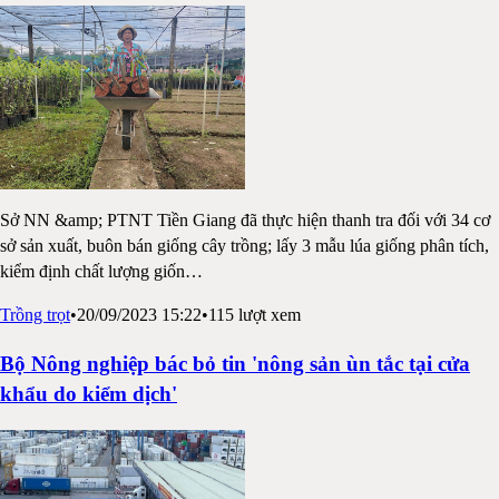
Sở NN &amp; PTNT Tiền Giang đã thực hiện thanh tra đối với 34 cơ
sở sản xuất, buôn bán giống cây trồng; lấy 3 mẫu lúa giống phân tích,
kiểm định chất lượng giốn
…
Trồng trọt
•
20/09/2023 15:22
•
115
lượt xem
Bộ Nông nghiệp bác bỏ tin 'nông sản ùn tắc tại cửa
khẩu do kiểm dịch'