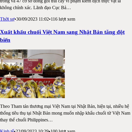
trồng và 47 cơ sở đóng gói trái cây vi phạm kiểm dịch thực vật là
không chính xác. Lãnh đạo Cục Bả
…
Thời sự
•
30/09/2023 11:02
•
116
lượt xem
Xuất khẩu chuối Việt Nam sang Nhật Bản tăng đột
biến
Theo Tham tán thương mại Việt Nam tại Nhật Bản, hiện tại, nhiều hệ
thống tiêu thụ tại Nhật Bản mong muốn nhập khẩu chuối từ Việt Nam
thay thế chuối Philippines
…
Kinh tế
•
22/09/2023 10:29
•
100
lượt xem