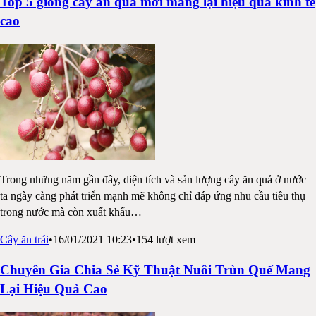
Top 5 giống cây ăn quả mới mang lại hiệu quả kinh tế
cao
Trong những năm gần đây, diện tích và sản lượng cây ăn quả ở nước
ta ngày càng phát triển mạnh mẽ không chỉ đáp ứng nhu cầu tiêu thụ
trong nước mà còn xuất khẩu
…
Cây ăn trái
•
16/01/2021 10:23
•
154
lượt xem
Chuyên Gia Chia Sẻ Kỹ Thuật Nuôi Trùn Quế Mang
Lại Hiệu Quả Cao