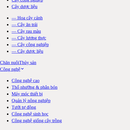
Cây dược liệu
—
Hoa cây cảnh
—
Cây ăn trái
—
Cây rau màu
—
Cây lương thực
—
Cây công nghiệp
—
Cây dược liệu
Chăn nuôi
Thủy sản
Công nghệ
Công nghệ cao
Thổ nhưỡng & phân bón
Máy móc thiết bị
Quản lý nông nghiệp
Tưới tự động
Công nghệ sinh học
Công nghệ giống cây trồng