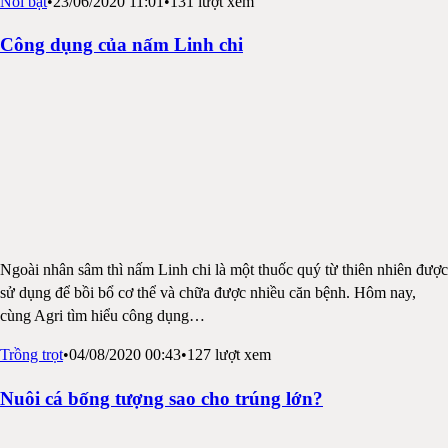
Nổi bật
•
23/06/2020 11:01
•
131
lượt xem
Công dụng của nấm Linh chi
Ngoài nhân sâm thì nấm Linh chi là một thuốc quý từ thiên nhiên được
sử dụng để bồi bổ cơ thể và chữa được nhiều căn bệnh. Hôm nay,
cùng Agri tìm hiểu công dụng
…
Trồng trọt
•
04/08/2020 00:43
•
127
lượt xem
Nuôi cá bống tượng sao cho trúng lớn?