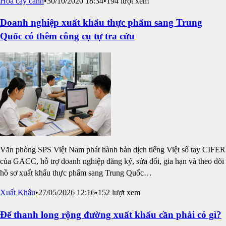
Hoa cây cảnh
•
30/10/2020 18:34
•
194
lượt xem
Doanh nghiệp xuất khẩu thực phẩm sang Trung
Quốc có thêm công cụ tự tra cứu
Văn phòng SPS Việt Nam phát hành bản dịch tiếng Việt sổ tay CIFER
của GACC, hỗ trợ doanh nghiệp đăng ký, sửa đổi, gia hạn và theo dõi
hồ sơ xuất khẩu thực phẩm sang Trung Quốc
…
Xuất Khẩu
•
27/05/2026 12:16
•
152
lượt xem
Để thanh long rộng đường xuất khẩu cần phải có gì?