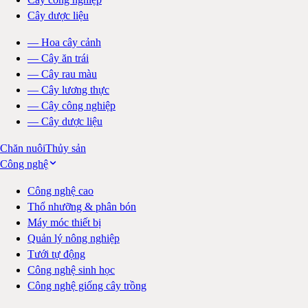
Cây dược liệu
—
Hoa cây cảnh
—
Cây ăn trái
—
Cây rau màu
—
Cây lương thực
—
Cây công nghiệp
—
Cây dược liệu
Chăn nuôi
Thủy sản
Công nghệ
Công nghệ cao
Thổ nhưỡng & phân bón
Máy móc thiết bị
Quản lý nông nghiệp
Tưới tự động
Công nghệ sinh học
Công nghệ giống cây trồng