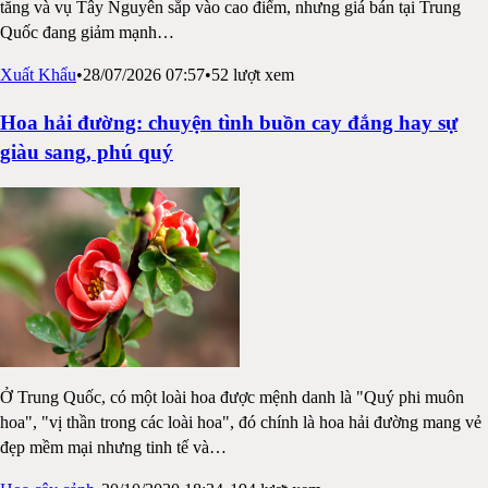
tăng và vụ Tây Nguyên sắp vào cao điểm, nhưng giá bán tại Trung
Quốc đang giảm mạnh
…
Xuất Khẩu
•
28/07/2026 07:57
•
52
lượt xem
Hoa hải đường: chuyện tình buồn cay đắng hay sự
giàu sang, phú quý
Ở Trung Quốc, có một loài hoa được mệnh danh là "Quý phi muôn
hoa", "vị thần trong các loài hoa", đó chính là hoa hải đường mang vẻ
đẹp mềm mại nhưng tinh tế và
…