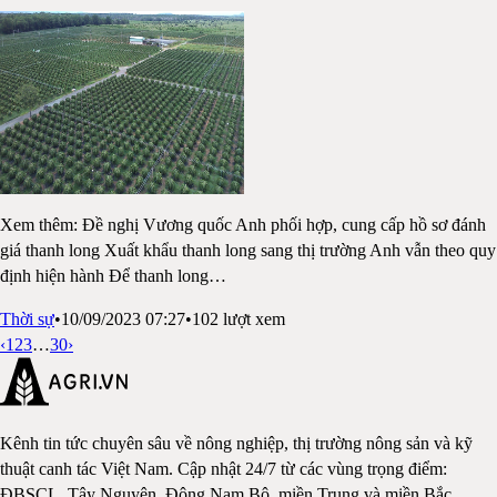
Xem thêm: Đề nghị Vương quốc Anh phối hợp, cung cấp hồ sơ đánh
giá thanh long Xuất khẩu thanh long sang thị trường Anh vẫn theo quy
định hiện hành Để thanh long
…
Thời sự
•
10/09/2023 07:27
•
102
lượt xem
‹
1
2
3
…
30
›
Kênh tin tức chuyên sâu về nông nghiệp, thị trường nông sản và kỹ
thuật canh tác Việt Nam. Cập nhật 24/7 từ các vùng trọng điểm:
ĐBSCL, Tây Nguyên, Đông Nam Bộ, miền Trung và miền Bắc.