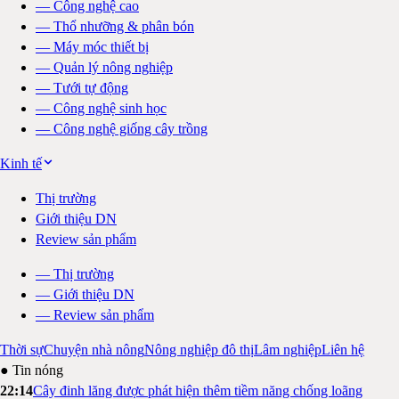
—
Công nghệ cao
—
Thổ nhưỡng & phân bón
—
Máy móc thiết bị
—
Quản lý nông nghiệp
—
Tưới tự động
—
Công nghệ sinh học
—
Công nghệ giống cây trồng
Kinh tế
Thị trường
Giới thiệu DN
Review sản phẩm
—
Thị trường
—
Giới thiệu DN
—
Review sản phẩm
Thời sự
Chuyện nhà nông
Nông nghiệp đô thị
Lâm nghiệp
Liên hệ
● Tin nóng
22:14
Cây đinh lăng được phát hiện thêm tiềm năng chống loãng