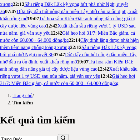
xương
22:12
Sầu riêng Đắk Lắk kỳ vọng bứt phá nhờ Nghị quyết
36
07:47
Dừa lấy dầu hút nông dân miền Tây nhờ đầu ra ổn định, xuất
khẩu rộng mở
19:07
Trà hoa sâm Kiên Đài: anh nông dân nâng giá trị
cây dược liệu vùng cao
12:42
Xuất khẩu sầu riêng vượt 1 tỷ USD sau
nửa năm, giá vẫn suy yếu
12:42
Giá heo hơi 31/7: Miền Bắc giảm, cả
nước còn 60.000 - 64.000 đồng/kg
22:14
Cây đinh lăng được phát hiện
thêm tiềm năng chống loãng xương
22:12
Sầu riêng Đắk Lắk kỳ vọng
bứt phá nhờ Nghị quyết 36
07:47
Dừa lấy dầu hút nông dân miền Tây
nhờ đầu ra ổn định, xuất khẩu rộng mở
19:07
Trà hoa sâm Kiên Đài:
anh nông dân nâng giá trị cây dược liệu vùng cao
12:42
Xuất khẩu sầu
riêng vượt 1 tỷ USD sau nửa năm, giá vẫn suy yếu
12:42
Giá heo hơi
31/7: Miền Bắc giảm, cả nước còn 60.000 - 64.000 đồng/kg
Trang chủ
/
Tìm kiếm
Kết quả tìm kiếm