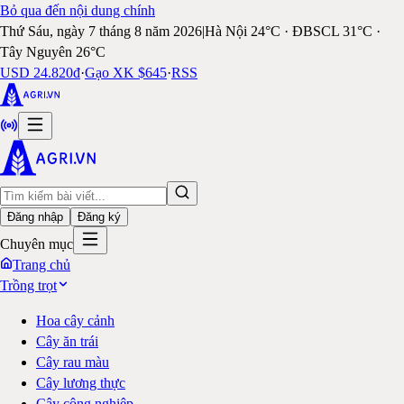
Bỏ qua đến nội dung chính
Thứ Sáu, ngày 7 tháng 8 năm 2026
|
Hà Nội 24°C · ĐBSCL 31°C ·
Tây Nguyên 26°C
USD 24.820đ
·
Gạo XK $645
·
RSS
Đăng nhập
Đăng ký
Chuyên mục
Trang chủ
Trồng trọt
Hoa cây cảnh
Cây ăn trái
Cây rau màu
Cây lương thực
Cây công nghiệp