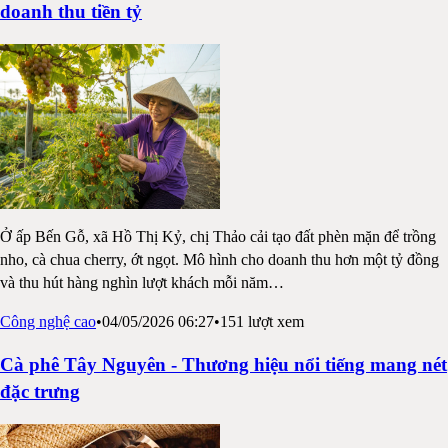
doanh thu tiền tỷ
Ở ấp Bến Gỗ, xã Hồ Thị Kỷ, chị Thảo cải tạo đất phèn mặn để trồng
nho, cà chua cherry, ớt ngọt. Mô hình cho doanh thu hơn một tỷ đồng
và thu hút hàng nghìn lượt khách mỗi năm
…
Công nghệ cao
•
04/05/2026 06:27
•
151
lượt xem
Cà phê Tây Nguyên - Thương hiệu nổi tiếng mang nét
đặc trưng