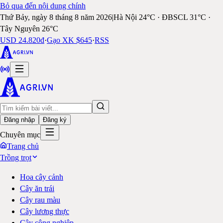
Bỏ qua đến nội dung chính
Thứ Bảy, ngày 8 tháng 8 năm 2026
|
Hà Nội 24°C · ĐBSCL 31°C ·
Tây Nguyên 26°C
USD 24.820đ
·
Gạo XK $645
·
RSS
Đăng nhập
Đăng ký
Chuyên mục
Trang chủ
Trồng trọt
Hoa cây cảnh
Cây ăn trái
Cây rau màu
Cây lương thực
Cây công nghiệp