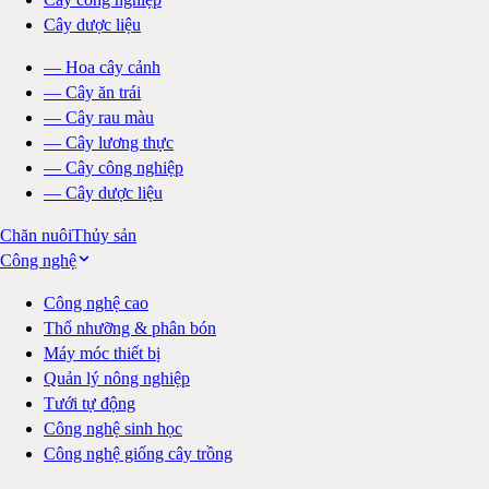
Cây dược liệu
—
Hoa cây cảnh
—
Cây ăn trái
—
Cây rau màu
—
Cây lương thực
—
Cây công nghiệp
—
Cây dược liệu
Chăn nuôi
Thủy sản
Công nghệ
Công nghệ cao
Thổ nhưỡng & phân bón
Máy móc thiết bị
Quản lý nông nghiệp
Tưới tự động
Công nghệ sinh học
Công nghệ giống cây trồng