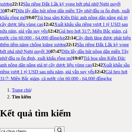
xương
22:12
Sầu riêng Đắk Lắk kỳ vọng bứt phá nhờ Nghị quyết
36
07:47
Dừa lấy dầu hút nông dân miền Tây nhờ đầu ra ổn định, xuất
khẩu rộng mở
19:07
Trà hoa sâm Kiên Đài: anh nông dân nâng giá trị
cây dược liệu vùng cao
12:42
Xuất khẩu sầu riêng vượt 1 tỷ USD sau
nửa năm, giá vẫn suy yếu
12:42
Giá heo hơi 31/7: Miền Bắc giảm, cả
nước còn 60.000 - 64.000 đồng/kg
22:14
Cây đinh lăng được phát hiện
thêm tiềm năng chống loãng xương
22:12
Sầu riêng Đắk Lắk kỳ vọng
bứt phá nhờ Nghị quyết 36
07:47
Dừa lấy dầu hút nông dân miền Tây
nhờ đầu ra ổn định, xuất khẩu rộng mở
19:07
Trà hoa sâm Kiên Đài:
anh nông dân nâng giá trị cây dược liệu vùng cao
12:42
Xuất khẩu sầu
riêng vượt 1 tỷ USD sau nửa năm, giá vẫn suy yếu
12:42
Giá heo hơi
31/7: Miền Bắc giảm, cả nước còn 60.000 - 64.000 đồng/kg
Trang chủ
/
Tìm kiếm
Kết quả tìm kiếm