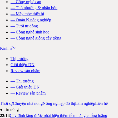
—
Công nghệ cao
—
Thổ nhưỡng & phân bón
—
Máy móc thiết bị
—
Quản lý nông nghiệp
—
Tưới tự động
—
Công nghệ sinh học
—
Công nghệ giống cây trồng
Kinh tế
Thị trường
Giới thiệu DN
Review sản phẩm
—
Thị trường
—
Giới thiệu DN
—
Review sản phẩm
Thời sự
Chuyện nhà nông
Nông nghiệp đô thị
Lâm nghiệp
Liên hệ
● Tin nóng
22:14
Cây đinh lăng được phát hiện thêm tiềm năng chống loãng