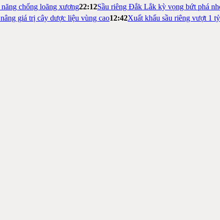
m năng chống loãng xương
22:12
Sầu riêng Đắk Lắk kỳ vọng bứt phá nh
nâng giá trị cây dược liệu vùng cao
12:42
Xuất khẩu sầu riêng vượt 1 t