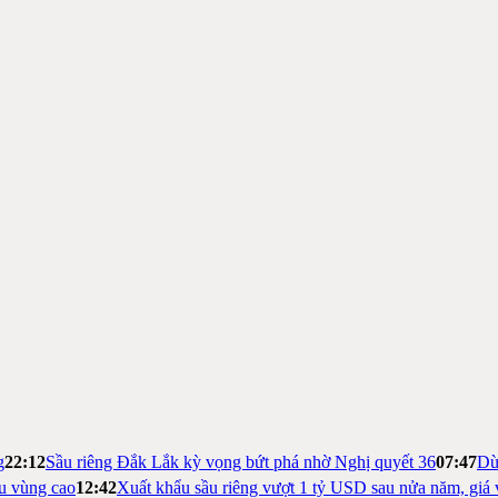
g
22:12
Sầu riêng Đắk Lắk kỳ vọng bứt phá nhờ Nghị quyết 36
07:47
Dừ
ệu vùng cao
12:42
Xuất khẩu sầu riêng vượt 1 tỷ USD sau nửa năm, giá 