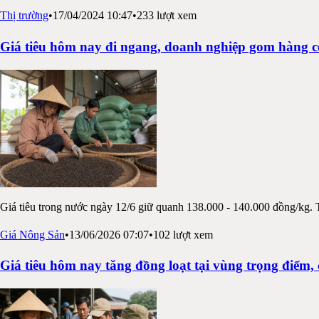
Thị trường
•
17/04/2024 10:47
•
233
lượt xem
Giá tiêu hôm nay đi ngang, doanh nghiệp gom hàng có
Giá tiêu trong nước ngày 12/6 giữ quanh 138.000 - 140.000 đồng/kg. 
Giá Nông Sản
•
13/06/2026 07:07
•
102
lượt xem
Giá tiêu hôm nay tăng đồng loạt tại vùng trọng điểm,