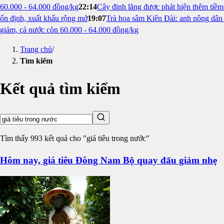
60.000 - 64.000 đồng/kg
22:14
Cây đinh lăng được phát hiện thêm tiề
ổn định, xuất khẩu rộng mở
19:07
Trà hoa sâm Kiên Đài: anh nông dân 
giảm, cả nước còn 60.000 - 64.000 đồng/kg
Trang chủ
/
Tìm kiếm
Kết quả tìm kiếm
Tìm thấy 993 kết quả cho "giá tiêu trong nước"
Hôm nay, giá tiêu Đông Nam Bộ quay đẩu giảm nhẹ