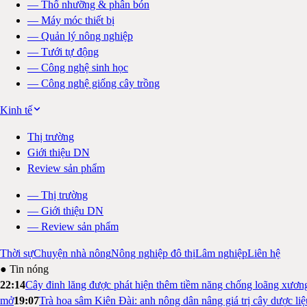
—
Thổ nhưỡng & phân bón
—
Máy móc thiết bị
—
Quản lý nông nghiệp
—
Tưới tự động
—
Công nghệ sinh học
—
Công nghệ giống cây trồng
Kinh tế
Thị trường
Giới thiệu DN
Review sản phẩm
—
Thị trường
—
Giới thiệu DN
—
Review sản phẩm
Thời sự
Chuyện nhà nông
Nông nghiệp đô thị
Lâm nghiệp
Liên hệ
● Tin nóng
22:14
Cây đinh lăng được phát hiện thêm tiềm năng chống loãng xươn
mở
19:07
Trà hoa sâm Kiên Đài: anh nông dân nâng giá trị cây dược li