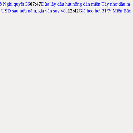
ờ Nghị quyết 36
07:47
Dừa lấy dầu hút nông dân miền Tây nhờ đầu ra
ỷ USD sau nửa năm, giá vẫn suy yếu
12:42
Giá heo hơi 31/7: Miền Bắc