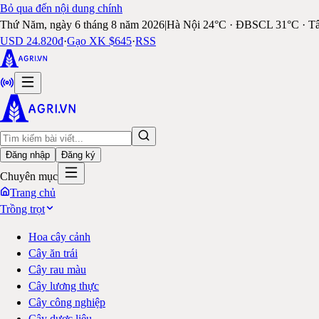
Bỏ qua đến nội dung chính
Thứ Năm, ngày 6 tháng 8 năm 2026
|
Hà Nội 24°C · ĐBSCL 31°C · T
USD 24.820đ
·
Gạo XK $645
·
RSS
Đăng nhập
Đăng ký
Chuyên mục
Trang chủ
Trồng trọt
Hoa cây cảnh
Cây ăn trái
Cây rau màu
Cây lương thực
Cây công nghiệp
Cây dược liệu