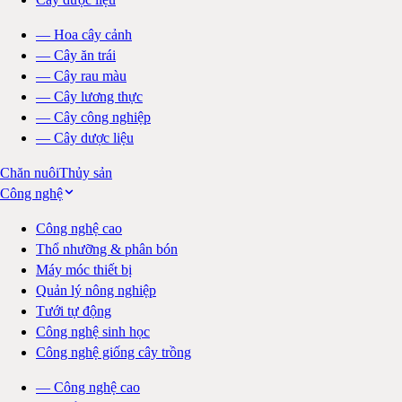
—
Hoa cây cảnh
—
Cây ăn trái
—
Cây rau màu
—
Cây lương thực
—
Cây công nghiệp
—
Cây dược liệu
Chăn nuôi
Thủy sản
Công nghệ
Công nghệ cao
Thổ nhưỡng & phân bón
Máy móc thiết bị
Quản lý nông nghiệp
Tưới tự động
Công nghệ sinh học
Công nghệ giống cây trồng
—
Công nghệ cao