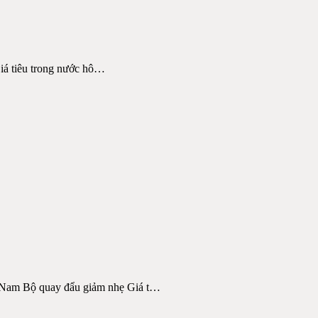
iá tiêu trong nước hô
…
 Nam Bộ quay đẩu giảm nhẹ Giá t
…