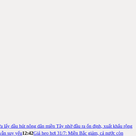
a lấy dầu hút nông dân miền Tây nhờ đầu ra ổn định, xuất khẩu rộng
vẫn suy yếu
12:42
Giá heo hơi 31/7: Miền Bắc giảm, cả nước còn