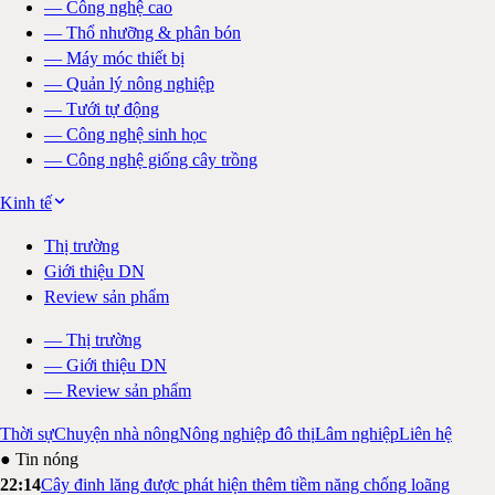
—
Công nghệ cao
—
Thổ nhưỡng & phân bón
—
Máy móc thiết bị
—
Quản lý nông nghiệp
—
Tưới tự động
—
Công nghệ sinh học
—
Công nghệ giống cây trồng
Kinh tế
Thị trường
Giới thiệu DN
Review sản phẩm
—
Thị trường
—
Giới thiệu DN
—
Review sản phẩm
Thời sự
Chuyện nhà nông
Nông nghiệp đô thị
Lâm nghiệp
Liên hệ
● Tin nóng
22:14
Cây đinh lăng được phát hiện thêm tiềm năng chống loãng