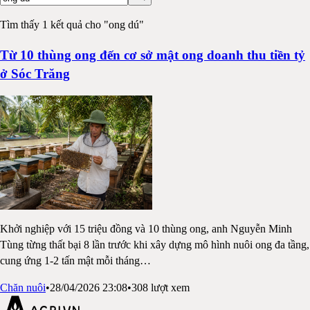
Tìm thấy 1 kết quả cho "ong dú"
Từ 10 thùng ong đến cơ sở mật ong doanh thu tiền tỷ
ở Sóc Trăng
Khởi nghiệp với 15 triệu đồng và 10 thùng ong, anh Nguyễn Minh
Tùng từng thất bại 8 lần trước khi xây dựng mô hình nuôi ong đa tầng,
cung ứng 1-2 tấn mật mỗi tháng
…
Chăn nuôi
•
28/04/2026 23:08
•
308
lượt xem