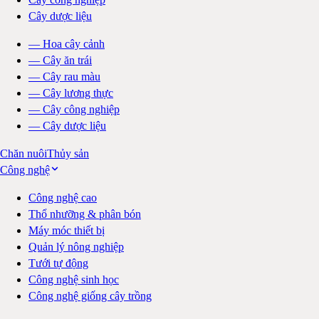
Cây dược liệu
—
Hoa cây cảnh
—
Cây ăn trái
—
Cây rau màu
—
Cây lương thực
—
Cây công nghiệp
—
Cây dược liệu
Chăn nuôi
Thủy sản
Công nghệ
Công nghệ cao
Thổ nhưỡng & phân bón
Máy móc thiết bị
Quản lý nông nghiệp
Tưới tự động
Công nghệ sinh học
Công nghệ giống cây trồng