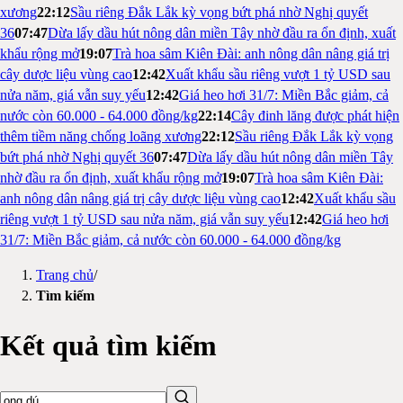
xương
22:12
Sầu riêng Đắk Lắk kỳ vọng bứt phá nhờ Nghị quyết
36
07:47
Dừa lấy dầu hút nông dân miền Tây nhờ đầu ra ổn định, xuất
khẩu rộng mở
19:07
Trà hoa sâm Kiên Đài: anh nông dân nâng giá trị
cây dược liệu vùng cao
12:42
Xuất khẩu sầu riêng vượt 1 tỷ USD sau
nửa năm, giá vẫn suy yếu
12:42
Giá heo hơi 31/7: Miền Bắc giảm, cả
nước còn 60.000 - 64.000 đồng/kg
22:14
Cây đinh lăng được phát hiện
thêm tiềm năng chống loãng xương
22:12
Sầu riêng Đắk Lắk kỳ vọng
bứt phá nhờ Nghị quyết 36
07:47
Dừa lấy dầu hút nông dân miền Tây
nhờ đầu ra ổn định, xuất khẩu rộng mở
19:07
Trà hoa sâm Kiên Đài:
anh nông dân nâng giá trị cây dược liệu vùng cao
12:42
Xuất khẩu sầu
riêng vượt 1 tỷ USD sau nửa năm, giá vẫn suy yếu
12:42
Giá heo hơi
31/7: Miền Bắc giảm, cả nước còn 60.000 - 64.000 đồng/kg
Trang chủ
/
Tìm kiếm
Kết quả tìm kiếm