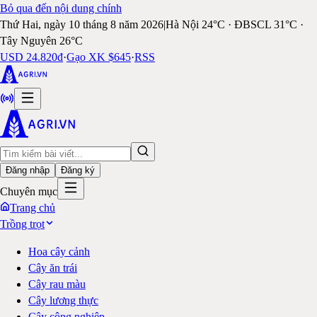
Bỏ qua đến nội dung chính
Thứ Hai, ngày 10 tháng 8 năm 2026
|
Hà Nội 24°C · ĐBSCL 31°C ·
Tây Nguyên 26°C
USD 24.820đ
·
Gạo XK $645
·
RSS
Đăng nhập
Đăng ký
Chuyên mục
Trang chủ
Trồng trọt
Hoa cây cảnh
Cây ăn trái
Cây rau màu
Cây lương thực
Cây công nghiệp