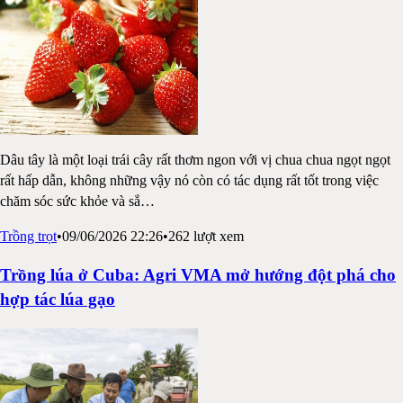
Dâu tây là một loại trái cây rất thơm ngon với vị chua chua ngọt ngọt
rất hấp dẫn, không những vậy nó còn có tác dụng rất tốt trong việc
chăm sóc sức khỏe và sắ
…
Trồng trọt
•
09/06/2026 22:26
•
262
lượt xem
Trồng lúa ở Cuba: Agri VMA mở hướng đột phá cho
hợp tác lúa gạo