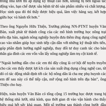
trong nhà lưới thì áp dụng kỹ thuật cao hơn, không bị bên ngoài tác
động vào, hạn chế được sâu bệnh từ đó sản phẩm nhiều và chất lượng.
Học sinh qua đó thì thấy được hiệu quả, làm việc hăng say, kết hợp
giữa học và hành tốt hơn."
Theo ông Nguyễn Hữu Thiện, Trưởng phòng NN-PTNT huyện Văn
Bàn, xuất phát từ thành công của các mô hình trường học nông trại
trên địa bàn, ngành nông nghiệp huyện đưa thêm ứng dụng công nghệ
cao vào nhằm giúp học sinh tiếp cận dần với những kỹ thuật tiên tiến,
góp phần định hướng nghề nghiệp, thay đổi tư duy canh tác cho bản
thân gia đình các em vốn vẫn lấy nông nghiệp làm trụ cột kinh tế.
“Ngoài hướng dẫn cho các em thì đây cũng là cơ hội để tuyên truyền
cho các em thấy được lợi ích của sản xuất ứng dụng công nghệ cao, từ
đó có tác động nhất định tới các hộ nông dân là cha mẹ phụ huynh các
em để sau này có thể tiếp cận, mở rộng mô hình trên địa bàn”, ông
Thiện cho hay.
Hiện, toàn huyện Văn Bàn có tổng cộng 15 trường học được trang bị
hệ thống nhà lưới, nhà kính, qua thời gian đi vào vận hành cho thấy
hiệu quả hết sức khả quan. Một số trường sau thành công bước đầu