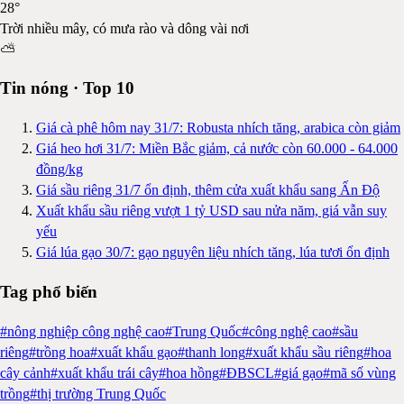
28
°
Trời nhiều mây, có mưa rào và dông vài nơi
⛅
Tin nóng · Top 10
Giá cà phê hôm nay 31/7: Robusta nhích tăng, arabica còn giảm
Giá heo hơi 31/7: Miền Bắc giảm, cả nước còn 60.000 - 64.000
đồng/kg
Giá sầu riêng 31/7 ổn định, thêm cửa xuất khẩu sang Ấn Độ
Xuất khẩu sầu riêng vượt 1 tỷ USD sau nửa năm, giá vẫn suy
yếu
Giá lúa gạo 30/7: gạo nguyên liệu nhích tăng, lúa tươi ổn định
Tag phổ biến
#
nông nghiệp công nghệ cao
#
Trung Quốc
#
công nghệ cao
#
sầu
riêng
#
trồng hoa
#
xuất khẩu gạo
#
thanh long
#
xuất khẩu sầu riêng
#
hoa
cây cảnh
#
xuất khẩu trái cây
#
hoa hồng
#
ĐBSCL
#
giá gạo
#
mã số vùng
trồng
#
thị trường Trung Quốc