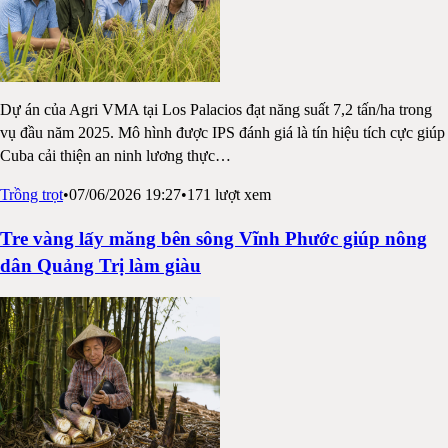
Dự án của Agri VMA tại Los Palacios đạt năng suất 7,2 tấn/ha trong
vụ đầu năm 2025. Mô hình được IPS đánh giá là tín hiệu tích cực giúp
Cuba cải thiện an ninh lương thực
…
Trồng trọt
•
07/06/2026 19:27
•
171
lượt xem
Tre vàng lấy măng bên sông Vĩnh Phước giúp nông
dân Quảng Trị làm giàu