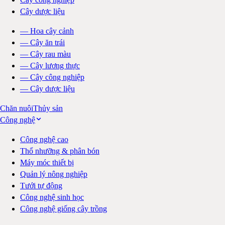
Cây dược liệu
—
Hoa cây cảnh
—
Cây ăn trái
—
Cây rau màu
—
Cây lương thực
—
Cây công nghiệp
—
Cây dược liệu
Chăn nuôi
Thủy sản
Công nghệ
Công nghệ cao
Thổ nhưỡng & phân bón
Máy móc thiết bị
Quản lý nông nghiệp
Tưới tự động
Công nghệ sinh học
Công nghệ giống cây trồng