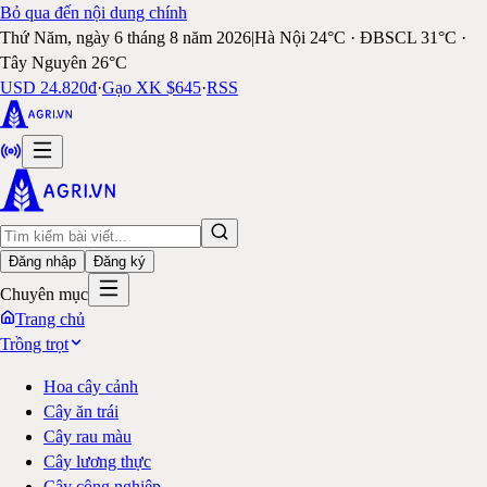
Bỏ qua đến nội dung chính
Thứ Năm, ngày 6 tháng 8 năm 2026
|
Hà Nội 24°C · ĐBSCL 31°C ·
Tây Nguyên 26°C
USD 24.820đ
·
Gạo XK $645
·
RSS
Đăng nhập
Đăng ký
Chuyên mục
Trang chủ
Trồng trọt
Hoa cây cảnh
Cây ăn trái
Cây rau màu
Cây lương thực
Cây công nghiệp