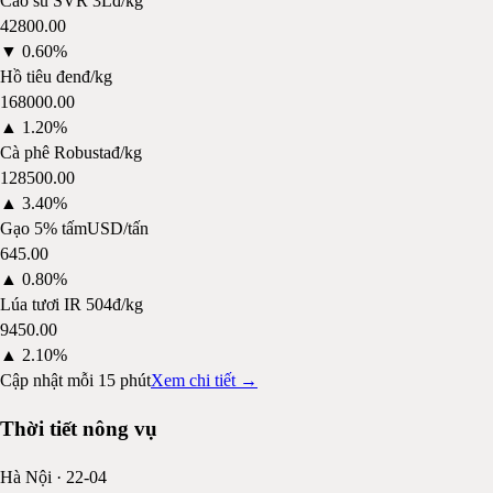
Cao su SVR 3L
đ/kg
42800.00
▼
0.60%
Hồ tiêu đen
đ/kg
168000.00
▲
1.20%
Cà phê Robusta
đ/kg
128500.00
▲
3.40%
Gạo 5% tấm
USD/tấn
645.00
▲
0.80%
Lúa tươi IR 504
đ/kg
9450.00
▲
2.10%
Cập nhật mỗi 15 phút
Xem chi tiết →
Thời tiết nông vụ
Hà Nội
·
22-04