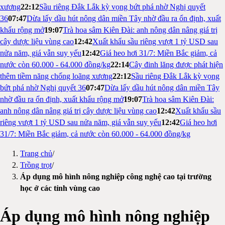
xương
22:12
Sầu riêng Đắk Lắk kỳ vọng bứt phá nhờ Nghị quyết
36
07:47
Dừa lấy dầu hút nông dân miền Tây nhờ đầu ra ổn định, xuất
khẩu rộng mở
19:07
Trà hoa sâm Kiên Đài: anh nông dân nâng giá trị
cây dược liệu vùng cao
12:42
Xuất khẩu sầu riêng vượt 1 tỷ USD sau
nửa năm, giá vẫn suy yếu
12:42
Giá heo hơi 31/7: Miền Bắc giảm, cả
nước còn 60.000 - 64.000 đồng/kg
22:14
Cây đinh lăng được phát hiện
thêm tiềm năng chống loãng xương
22:12
Sầu riêng Đắk Lắk kỳ vọng
bứt phá nhờ Nghị quyết 36
07:47
Dừa lấy dầu hút nông dân miền Tây
nhờ đầu ra ổn định, xuất khẩu rộng mở
19:07
Trà hoa sâm Kiên Đài:
anh nông dân nâng giá trị cây dược liệu vùng cao
12:42
Xuất khẩu sầu
riêng vượt 1 tỷ USD sau nửa năm, giá vẫn suy yếu
12:42
Giá heo hơi
31/7: Miền Bắc giảm, cả nước còn 60.000 - 64.000 đồng/kg
Trang chủ
/
Trồng trọt
/
Áp dụng mô hình nông nghiệp công nghệ cao tại trường
học ở các tỉnh vùng cao
Áp dụng mô hình nông nghiệp