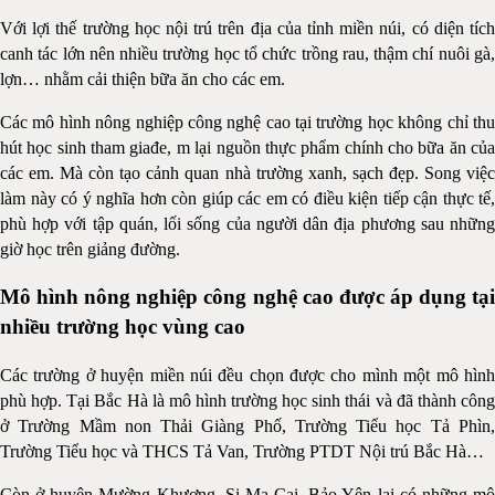
Với lợi thế trường học nội trú trên địa của tỉnh miền núi, có diện tích
canh tác lớn nên nhiều trường học tổ chức trồng rau, thậm chí nuôi gà,
lợn… nhằm cải thiện bữa ăn cho các em.
Các mô hình nông nghiệp công nghệ cao tại trường học không chỉ thu
hút học sinh tham giađe, m lại nguồn thực phẩm chính cho bữa ăn của
các em. Mà còn tạo cảnh quan nhà trường xanh, sạch đẹp. Song việc
làm này có ý nghĩa hơn còn giúp các em có điều kiện tiếp cận thực tế,
phù hợp với tập quán, lối sống của người dân địa phương sau những
giờ học trên giảng đường.
Mô hình nông nghiệp công nghệ cao được áp dụng tại
nhiều trường học vùng cao
Các trường ở huyện miền núi đều chọn được cho mình một mô hình
phù hợp. Tại Bắc Hà là mô hình trường học sinh thái và đã thành công
ở Trường Mầm non Thải Giàng Phố, Trường Tiểu học Tả Phìn,
Trường Tiểu học và THCS Tả Van, Trường PTDT Nội trú Bắc Hà…
Còn ở huyện Mường Khương, Si Ma Cai, Bảo Yên lại có những mô