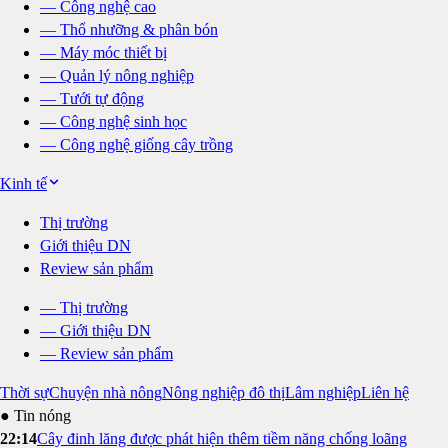
—
Công nghệ cao
—
Thổ nhưỡng & phân bón
—
Máy móc thiết bị
—
Quản lý nông nghiệp
—
Tưới tự động
—
Công nghệ sinh học
—
Công nghệ giống cây trồng
Kinh tế
Thị trường
Giới thiệu DN
Review sản phẩm
—
Thị trường
—
Giới thiệu DN
—
Review sản phẩm
Thời sự
Chuyện nhà nông
Nông nghiệp đô thị
Lâm nghiệp
Liên hệ
● Tin nóng
22:14
Cây đinh lăng được phát hiện thêm tiềm năng chống loãng