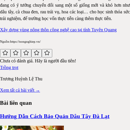
đang có ý tưởng chuyển đổi sang một số giống mới và khó hơn như
dâu tây, cà chua đen, rau trái vụ, hoa các loại… cho học sinh thỏa sức
trải nghiệm, để trường học vốn thực tiễn càng thêm thực tiễn.
Xây dựng vùng nông thôn công nghệ cao tại tỉnh Tuyên Quang
Nguồn:https://nongnghiep.vn/
Chưa có đánh giá. Hãy là người đầu tiên!
Trồng trọt
Trương Huỳnh Lệ Thu
Xem tất cả bài viết →
Bài liên quan
Hướng Dẫn Cách Bảo Quản Dâu Tây Đà Lạt