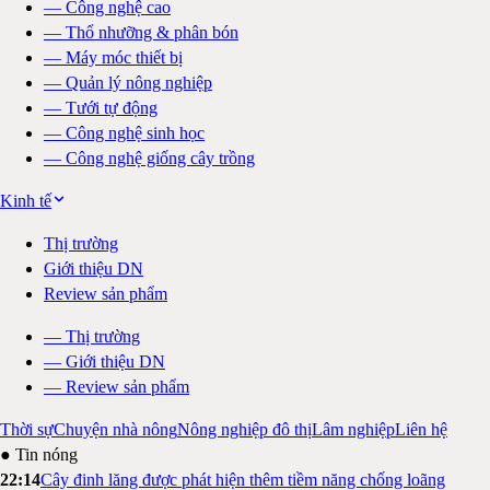
—
Công nghệ cao
—
Thổ nhưỡng & phân bón
—
Máy móc thiết bị
—
Quản lý nông nghiệp
—
Tưới tự động
—
Công nghệ sinh học
—
Công nghệ giống cây trồng
Kinh tế
Thị trường
Giới thiệu DN
Review sản phẩm
—
Thị trường
—
Giới thiệu DN
—
Review sản phẩm
Thời sự
Chuyện nhà nông
Nông nghiệp đô thị
Lâm nghiệp
Liên hệ
● Tin nóng
22:14
Cây đinh lăng được phát hiện thêm tiềm năng chống loãng