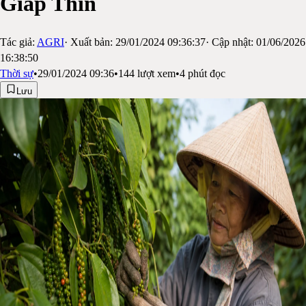
Giáp Thìn
Tác giả:
AGRI
· Xuất bản:
29/01/2024 09:36:37
· Cập nhật:
01/06/2026
16:38:50
Thời sự
•
29/01/2024 09:36
•
144
lượt xem
•
4
phút đọc
Lưu