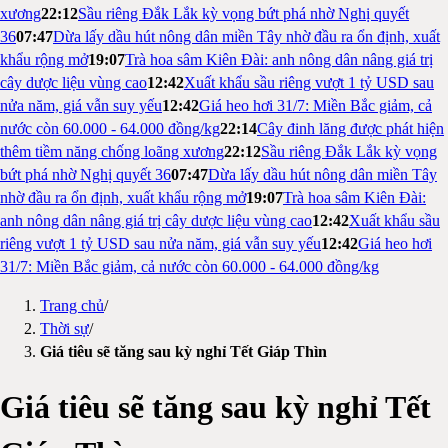
xương
22:12
Sầu riêng Đắk Lắk kỳ vọng bứt phá nhờ Nghị quyết
36
07:47
Dừa lấy dầu hút nông dân miền Tây nhờ đầu ra ổn định, xuất
khẩu rộng mở
19:07
Trà hoa sâm Kiên Đài: anh nông dân nâng giá trị
cây dược liệu vùng cao
12:42
Xuất khẩu sầu riêng vượt 1 tỷ USD sau
nửa năm, giá vẫn suy yếu
12:42
Giá heo hơi 31/7: Miền Bắc giảm, cả
nước còn 60.000 - 64.000 đồng/kg
22:14
Cây đinh lăng được phát hiện
thêm tiềm năng chống loãng xương
22:12
Sầu riêng Đắk Lắk kỳ vọng
bứt phá nhờ Nghị quyết 36
07:47
Dừa lấy dầu hút nông dân miền Tây
nhờ đầu ra ổn định, xuất khẩu rộng mở
19:07
Trà hoa sâm Kiên Đài:
anh nông dân nâng giá trị cây dược liệu vùng cao
12:42
Xuất khẩu sầu
riêng vượt 1 tỷ USD sau nửa năm, giá vẫn suy yếu
12:42
Giá heo hơi
31/7: Miền Bắc giảm, cả nước còn 60.000 - 64.000 đồng/kg
Trang chủ
/
Thời sự
/
Giá tiêu sẽ tăng sau kỳ nghỉ Tết Giáp Thìn
Giá tiêu sẽ tăng sau kỳ nghỉ Tết