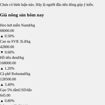
Chưa có bình luận nào. Hãy là người đầu tiên đóng góp ý kiến.
Giá nông sản hôm nay
Heo hơi miền Nam
đ/kg
68000.00
▲
0.50%
Cao su SVR 3L
đ/kg
42800.00
▼
0.60%
Hồ tiêu đen
đ/kg
168000.00
▲
1.20%
Cà phê Robusta
đ/kg
128500.00
▲
3.40%
Gạo 5% tấm
USD/tấn
645.00
▲
0.80%