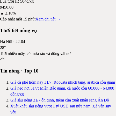
Lúa tươi IR 504
đ/kg
9450.00
▲
2.10%
Cập nhật mỗi 15 phút
Xem chi tiết →
Thời tiết nông vụ
Hà Nội
·
22-04
28
°
Trời nhiều mây, có mưa rào và dông vài nơi
⛅
Tin nóng · Top 10
Giá cà phê hôm nay 31/7: Robusta nhích tăng, arabica còn giảm
Giá heo hơi 31/7: Miền Bắc giảm, cả nước còn 60.000 - 64.000
đồng/kg
Giá sầu riêng 31/7 ổn định, thêm cửa xuất khẩu sang Ấn Độ
Xuất khẩu sầu riêng vượt 1 tỷ USD sau nửa năm, giá vẫn suy
yếu