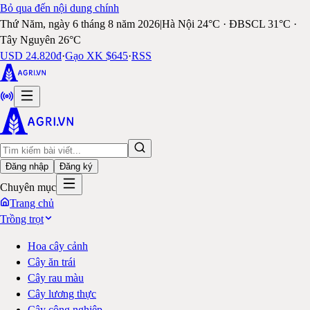
Bỏ qua đến nội dung chính
Thứ Năm, ngày 6 tháng 8 năm 2026
|
Hà Nội 24°C · ĐBSCL 31°C ·
Tây Nguyên 26°C
USD 24.820đ
·
Gạo XK $645
·
RSS
Đăng nhập
Đăng ký
Chuyên mục
Trang chủ
Trồng trọt
Hoa cây cảnh
Cây ăn trái
Cây rau màu
Cây lương thực
Cây công nghiệp