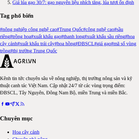
Giá lúa gạo 30/7: gạo nguyên liệu nhích tăng, lúa tươi ổn định
Tag phổ biến
#
nông nghiệp công nghệ cao
#
Trung Quốc
#
công nghệ cao
#
sầu
riêng
#
trồng hoa
#
xuất khẩu gạo
#
thanh long
#
xuất khẩu sầu riêng
#
hoa
cây cảnh
#
xuất khẩu trái cây
#
hoa hồng
#
ĐBSCL
#
giá gạo
#
mã số vùng
trồng
#
thị trường Trung Quốc
Kênh tin tức chuyên sâu về nông nghiệp, thị trường nông sản và kỹ
thuật canh tác Việt Nam. Cập nhật 24/7 từ các vùng trọng điểm:
ĐBSCL, Tây Nguyên, Đông Nam Bộ, miền Trung và miền Bắc.
Chuyên mục
Hoa cây cảnh