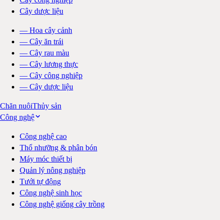
Cây dược liệu
—
Hoa cây cảnh
—
Cây ăn trái
—
Cây rau màu
—
Cây lương thực
—
Cây công nghiệp
—
Cây dược liệu
Chăn nuôi
Thủy sản
Công nghệ
Công nghệ cao
Thổ nhưỡng & phân bón
Máy móc thiết bị
Quản lý nông nghiệp
Tưới tự động
Công nghệ sinh học
Công nghệ giống cây trồng