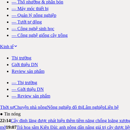
—
Thổ nhưỡng & phân bón
—
Máy móc thiết bị
—
Quản lý nông nghiệp
—
Tưới tự động
—
Công nghệ sinh học
—
Công nghệ giống cây trồng
Kinh tế
Thị trường
Giới thiệu DN
Review sản phẩm
—
Thị trường
—
Giới thiệu DN
—
Review sản phẩm
Thời sự
Chuyện nhà nông
Nông nghiệp đô thị
Lâm nghiệp
Liên hệ
● Tin nóng
22:14
Cây đinh lăng được phát hiện thêm tiềm năng chống loãng xươn
mở
19:07
Trà hoa sâm Kiên Đài: anh nông dân nâng giá trị cây dược li