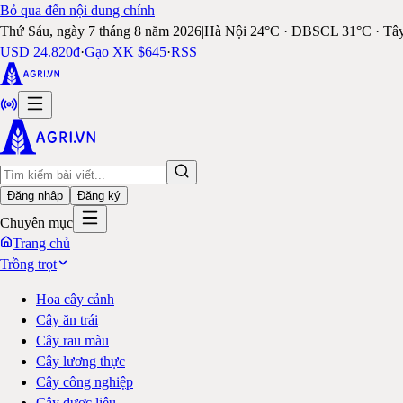
Bỏ qua đến nội dung chính
Thứ Sáu, ngày 7 tháng 8 năm 2026
|
Hà Nội 24°C · ĐBSCL 31°C · Tâ
USD 24.820đ
·
Gạo XK $645
·
RSS
Đăng nhập
Đăng ký
Chuyên mục
Trang chủ
Trồng trọt
Hoa cây cảnh
Cây ăn trái
Cây rau màu
Cây lương thực
Cây công nghiệp
Cây dược liệu