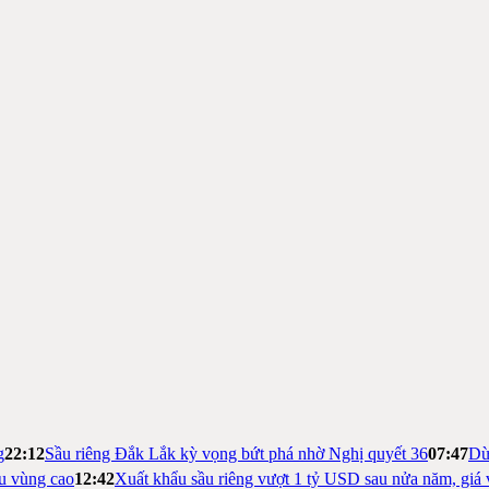
g
22:12
Sầu riêng Đắk Lắk kỳ vọng bứt phá nhờ Nghị quyết 36
07:47
Dừ
ệu vùng cao
12:42
Xuất khẩu sầu riêng vượt 1 tỷ USD sau nửa năm, giá 