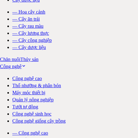
—
Hoa cây cảnh
—
Cây ăn trái
—
Cây rau màu
—
Cây lương thực
—
Cây công nghiệp
—
Cây dược liệu
Chăn nuôi
Thủy sản
Công nghệ
Công nghệ cao
Thổ nhưỡng & phân bón
Máy móc thiết bị
Quản lý nông nghiệp
Tưới tự động
Công nghệ sinh học
Công nghệ giống cây trồng
—
Công nghệ cao