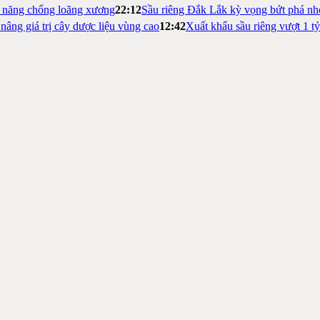
m năng chống loãng xương
22:12
Sầu riêng Đắk Lắk kỳ vọng bứt phá nh
nâng giá trị cây dược liệu vùng cao
12:42
Xuất khẩu sầu riêng vượt 1 t