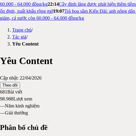
60.000 - 64.000 đồng/kg
22:14
Cây đinh lăng được phát hiện thêm tiề
ổn định, xuất khẩu rộng mở
19:07
Trà hoa sâm Kiên Đài: anh nông dân 
giảm, cả nước còn 60.000 - 64.000 đồng/kg
Trang chủ
/
Tác giả
/
Yêu Content
Yêu Content
Cập nhật:
22/04/2026
Theo dõi
681
Bài viết
98.988
Lượt xem
—
Năm kinh nghiệm
—
Giải thưởng
Phân bổ chủ đề