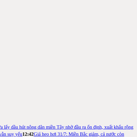
a lấy dầu hút nông dân miền Tây nhờ đầu ra ổn định, xuất khẩu rộng
vẫn suy yếu
12:42
Giá heo hơi 31/7: Miền Bắc giảm, cả nước còn