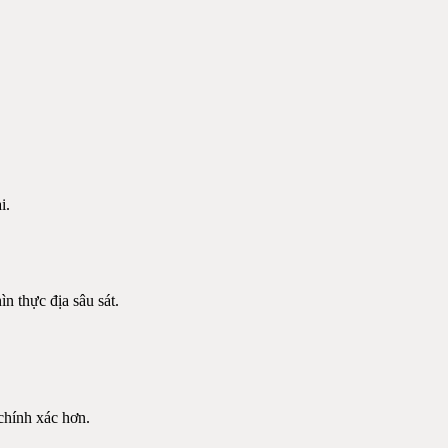
i.
n thực địa sâu sát.
chính xác hơn.