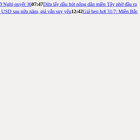
ờ Nghị quyết 36
07:47
Dừa lấy dầu hút nông dân miền Tây nhờ đầu ra
ỷ USD sau nửa năm, giá vẫn suy yếu
12:42
Giá heo hơi 31/7: Miền Bắc