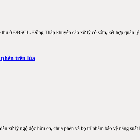
hè thu ở ĐBSCL. Đồng Tháp khuyến cáo xử lý cỏ sớm, kết hợp quản lý 
phèn trên lúa
ân xử lý ngộ độc hữu cơ, chua phèn và bọ trĩ nhằm bảo vệ năng suất 