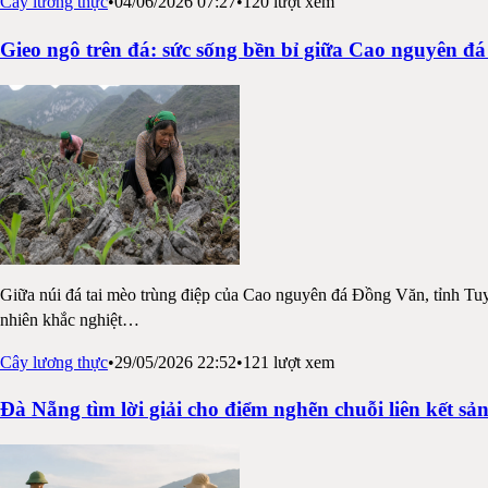
Cây lương thực
•
04/06/2026 07:27
•
120
lượt xem
Gieo ngô trên đá: sức sống bền bỉ giữa Cao nguyên 
Giữa núi đá tai mèo trùng điệp của Cao nguyên đá Đồng Văn, tỉnh Tuy
nhiên khắc nghiệt
…
Cây lương thực
•
29/05/2026 22:52
•
121
lượt xem
Đà Nẵng tìm lời giải cho điểm nghẽn chuỗi liên kết sả