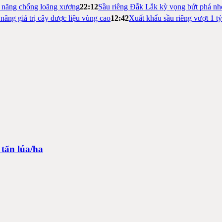
m năng chống loãng xương
22:12
Sầu riêng Đắk Lắk kỳ vọng bứt phá nh
nâng giá trị cây dược liệu vùng cao
12:42
Xuất khẩu sầu riêng vượt 1 t
tấn lúa/ha