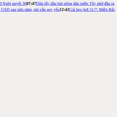
ờ Nghị quyết 36
07:47
Dừa lấy dầu hút nông dân miền Tây nhờ đầu ra
ỷ USD sau nửa năm, giá vẫn suy yếu
12:42
Giá heo hơi 31/7: Miền Bắc