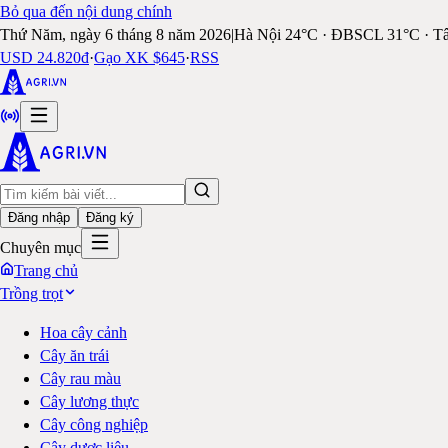
Bỏ qua đến nội dung chính
Thứ Năm, ngày 6 tháng 8 năm 2026
|
Hà Nội 24°C · ĐBSCL 31°C · T
USD 24.820đ
·
Gạo XK $645
·
RSS
Đăng nhập
Đăng ký
Chuyên mục
Trang chủ
Trồng trọt
Hoa cây cảnh
Cây ăn trái
Cây rau màu
Cây lương thực
Cây công nghiệp
Cây dược liệu