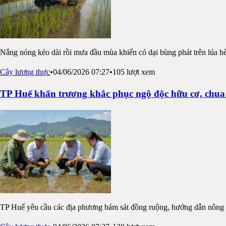
Nắng nóng kéo dài rồi mưa đầu mùa khiến cỏ dại bùng phát trên lúa 
Cây lương thực
•
04/06/2026 07:27
•
105
lượt xem
TP Huế khẩn trương khắc phục ngộ độc hữu cơ, chua 
TP Huế yêu cầu các địa phương bám sát đồng ruộng, hướng dẫn nông d