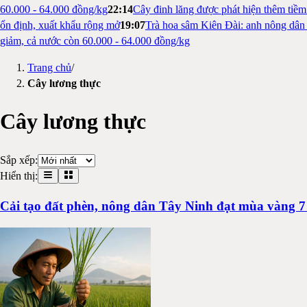
60.000 - 64.000 đồng/kg
22:14
Cây đinh lăng được phát hiện thêm tiề
ổn định, xuất khẩu rộng mở
19:07
Trà hoa sâm Kiên Đài: anh nông dân 
giảm, cả nước còn 60.000 - 64.000 đồng/kg
Trang chủ
/
Cây lương thực
Cây lương thực
Sắp xếp:
Hiển thị:
Cải tạo đất phèn, nông dân Tây Ninh đạt mùa vàng 7 