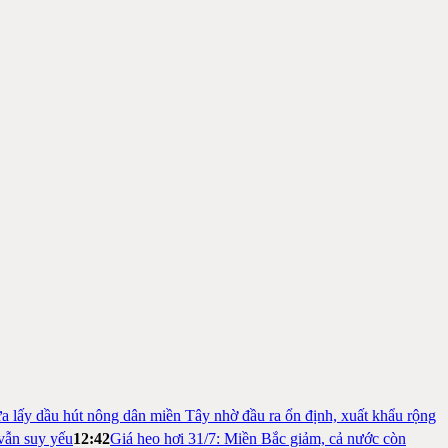
a lấy dầu hút nông dân miền Tây nhờ đầu ra ổn định, xuất khẩu rộng
vẫn suy yếu
12:42
Giá heo hơi 31/7: Miền Bắc giảm, cả nước còn