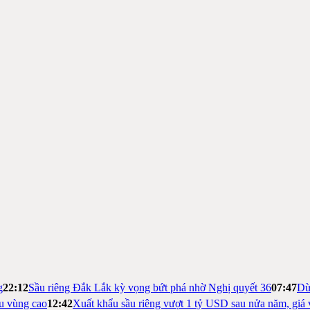
g
22:12
Sầu riêng Đắk Lắk kỳ vọng bứt phá nhờ Nghị quyết 36
07:47
Dừ
ệu vùng cao
12:42
Xuất khẩu sầu riêng vượt 1 tỷ USD sau nửa năm, giá 