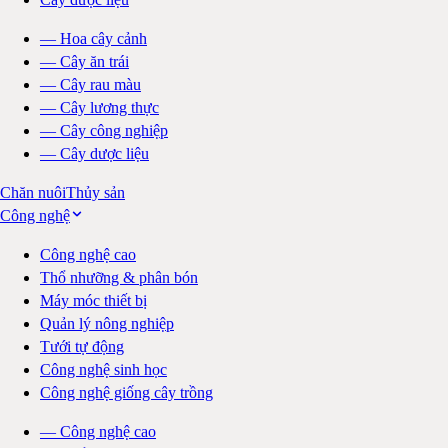
—
Hoa cây cảnh
—
Cây ăn trái
—
Cây rau màu
—
Cây lương thực
—
Cây công nghiệp
—
Cây dược liệu
Chăn nuôi
Thủy sản
Công nghệ
Công nghệ cao
Thổ nhưỡng & phân bón
Máy móc thiết bị
Quản lý nông nghiệp
Tưới tự động
Công nghệ sinh học
Công nghệ giống cây trồng
—
Công nghệ cao