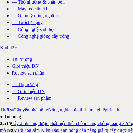
—
Thổ nhưỡng & phân bón
—
Máy móc thiết bị
—
Quản lý nông nghiệp
—
Tưới tự động
—
Công nghệ sinh học
—
Công nghệ giống cây trồng
Kinh tế
Thị trường
Giới thiệu DN
Review sản phẩm
—
Thị trường
—
Giới thiệu DN
—
Review sản phẩm
Thời sự
Chuyện nhà nông
Nông nghiệp đô thị
Lâm nghiệp
Liên hệ
● Tin nóng
22:14
Cây đinh lăng được phát hiện thêm tiềm năng chống loãng xươn
mở
19:07
Trà hoa sâm Kiên Đài: anh nông dân nâng giá trị cây dược li