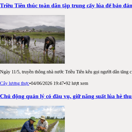
Triều Tiên thúc toàn dân tập trung cấy lúa để bảo đả
Ngày 11/5, truyền thông nhà nước Triều Tiên kêu gọi người dân tăng c
Cây lương thực
•
04/06/2026 19:47
•
92
lượt xem
Chủ động quản lý cỏ đầu vụ, giữ năng suất lúa hè t