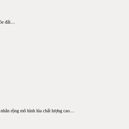
ỏe đất
…
g nhân rộng mô hình lúa chất lượng cao
…