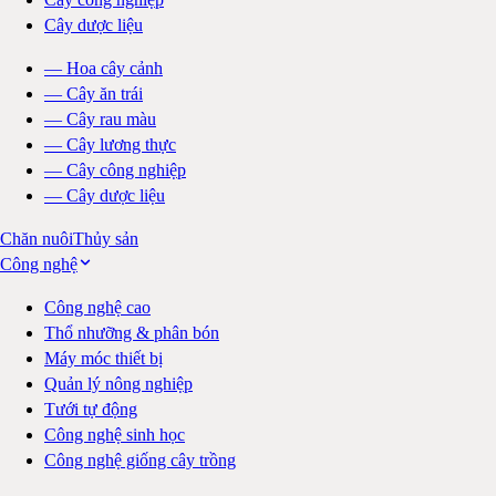
Cây dược liệu
—
Hoa cây cảnh
—
Cây ăn trái
—
Cây rau màu
—
Cây lương thực
—
Cây công nghiệp
—
Cây dược liệu
Chăn nuôi
Thủy sản
Công nghệ
Công nghệ cao
Thổ nhưỡng & phân bón
Máy móc thiết bị
Quản lý nông nghiệp
Tưới tự động
Công nghệ sinh học
Công nghệ giống cây trồng