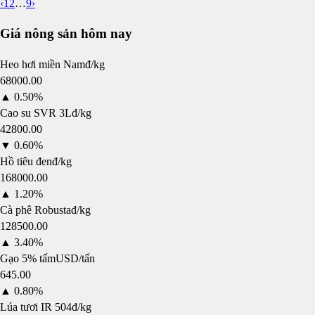
‹
1
2
…
9
›
Giá nông sản hôm nay
Heo hơi miền Nam
đ/kg
68000.00
▲
0.50%
Cao su SVR 3L
đ/kg
42800.00
▼
0.60%
Hồ tiêu đen
đ/kg
168000.00
▲
1.20%
Cà phê Robusta
đ/kg
128500.00
▲
3.40%
Gạo 5% tấm
USD/tấn
645.00
▲
0.80%
Lúa tươi IR 504
đ/kg