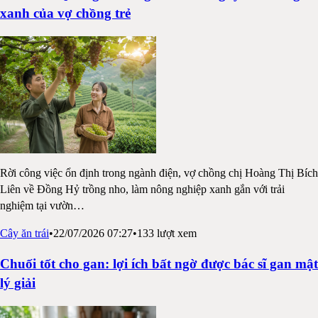
xanh của vợ chồng trẻ
Rời công việc ổn định trong ngành điện, vợ chồng chị Hoàng Thị Bích
Liên về Đồng Hỷ trồng nho, làm nông nghiệp xanh gắn với trải
nghiệm tại vườn
…
Cây ăn trái
•
22/07/2026 07:27
•
133
lượt xem
Chuối tốt cho gan: lợi ích bất ngờ được bác sĩ gan mật
lý giải