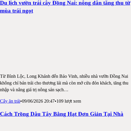
Du lịch vườn trái cây Đồng Nai: nông dân tăng thu từ
mùa trái ngọt
Từ Bình Lộc, Long Khánh đến Bảo Vinh, nhiều nhà vườn Đồng Nai
không chỉ bán trái cho thương lái mà còn mở cửa đón khách, tăng thu
nhập và nâng giá trị nông sản sạch
…
Cây ăn trái
•
09/06/2026 20:47
•
109
lượt xem
Cách Trồng Dâu Tây Bằng Hạt Đơn Giản Tại Nhà