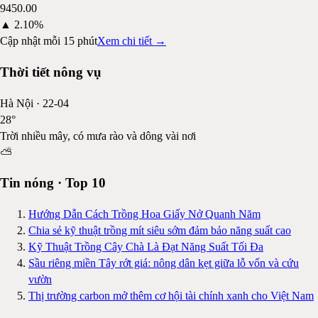
9450.00
▲
2.10%
Cập nhật mỗi 15 phút
Xem chi tiết →
Thời tiết nông vụ
Hà Nội
·
22-04
28
°
Trời nhiều mây, có mưa rào và dông vài nơi
⛅
Tin nóng · Top 10
Hướng Dẫn Cách Trồng Hoa Giấy Nở Quanh Năm
Chia sẻ kỹ thuật trồng mít siêu sớm đảm bảo năng suất cao
Kỹ Thuật Trồng Cây Chà Là Đạt Năng Suất Tối Đa
Sầu riêng miền Tây rớt giá: nông dân kẹt giữa lỗ vốn và cứu
vườn
Thị trường carbon mở thêm cơ hội tài chính xanh cho Việt Nam