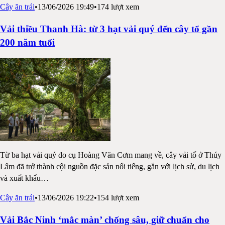
Cây ăn trái
•
13/06/2026 19:49
•
174
lượt xem
Vải thiều Thanh Hà: từ 3 hạt vải quý đến cây tổ gần
200 năm tuổi
Từ ba hạt vải quý do cụ Hoàng Văn Cơm mang về, cây vải tổ ở Thúy
Lâm đã trở thành cội nguồn đặc sản nổi tiếng, gắn với lịch sử, du lịch
và xuất khẩu
…
Cây ăn trái
•
13/06/2026 19:22
•
154
lượt xem
Vải Bắc Ninh ‘mắc màn’ chống sâu, giữ chuẩn cho