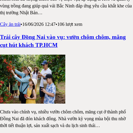
vùng trồng đang giúp quả vải Bắc Ninh đáp ứng yêu cầu khắt khe của
thị trường Nhật Bản
…
Cây ăn trái
•
16/06/2026 12:47
•
106
lượt xem
Trái cây Đồng Nai vào vụ: vườn chôm chôm, măng
cụt hút khách TP.HCM
Chưa vào chính vụ, nhiều vườn chôm chôm, măng cụt ở thành phố
Đồng Nai đã đón khách đông. Nhà vườn kỳ vọng mùa bội thu nhờ
thời tiết thuận lợi, sản xuất sạch và du lịch sinh thái
…