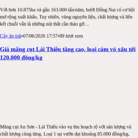
Với hơn 10.875ha và gần 163.000 tấn/năm, bưởi Đồng Nai có cơ hội
mở rộng xuất khẩu. Tuy nhiên, vùng nguyên liệu, chất lượng và liên
kết chuỗi vẫn là những nút thắt cần tháo gỡ
…
Cây ăn trái
•
07/06/2026 17:57
•
89
lượt xem
Giá măng cụt Lái Thiêu tăng cao, loại cám vỏ xấu tới
120.000 đồng/kg
Măng cụt An Sơn - Lái Thiêu vào vụ thu hoạch rộ với sản lượng và
chất lượng cùng tăng. Loại 1 tại vườn đạt khoảng 85.000 đồng/kg,