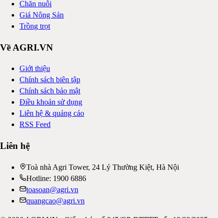
Chăn nuôi
Giá Nông Sản
Trồng trọt
Về AGRI.VN
Giới thiệu
Chính sách biên tập
Chính sách bảo mật
Điều khoản sử dụng
Liên hệ & quảng cáo
RSS Feed
Liên hệ
Toà nhà Agri Tower, 24 Lý Thường Kiệt, Hà Nội
Hotline: 1900 6886
toasoan@agri.vn
quangcao@agri.vn