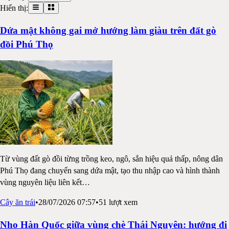
Hiển thị:
Dứa mật không gai mở hướng làm giàu trên đất gò
đồi Phú Thọ
Từ vùng đất gò đồi từng trồng keo, ngô, sắn hiệu quả thấp, nông dân
Phú Thọ đang chuyển sang dứa mật, tạo thu nhập cao và hình thành
vùng nguyên liệu liên kết
…
Cây ăn trái
•
28/07/2026 07:57
•
51
lượt xem
Nho Hàn Quốc giữa vùng chè Thái Nguyên: hướng đi