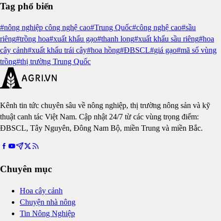
Tag phổ biến
#
nông nghiệp công nghệ cao
#
Trung Quốc
#
công nghệ cao
#
sầu
riêng
#
trồng hoa
#
xuất khẩu gạo
#
thanh long
#
xuất khẩu sầu riêng
#
hoa
cây cảnh
#
xuất khẩu trái cây
#
hoa hồng
#
ĐBSCL
#
giá gạo
#
mã số vùng
trồng
#
thị trường Trung Quốc
Kênh tin tức chuyên sâu về nông nghiệp, thị trường nông sản và kỹ
thuật canh tác Việt Nam. Cập nhật 24/7 từ các vùng trọng điểm:
ĐBSCL, Tây Nguyên, Đông Nam Bộ, miền Trung và miền Bắc.
Chuyên mục
Hoa cây cảnh
Chuyện nhà nông
Tin Nông Nghiệp