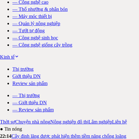
—
Công nghệ cao
—
Thổ nhưỡng & phân bón
—
Máy móc thiết bị
—
Quản lý nông nghiệp
—
Tưới tự động
—
Công nghệ sinh học
—
Công nghệ giống cây trồng
Kinh tế
Thị trường
Giới thiệu DN
Review sản phẩm
—
Thị trường
—
Giới thiệu DN
—
Review sản phẩm
Thời sự
Chuyện nhà nông
Nông nghiệp đô thị
Lâm nghiệp
Liên hệ
● Tin nóng
22:14
Cây đinh lăng được phát hiện thêm tiềm năng chống loãng