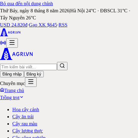
Bỏ qua đến nội dung chính
Thứ Bảy, ngày 8 tháng 8 năm 2026
|
Hà Nội 24°C · ĐBSCL 31°C ·
Tây Nguyên 26°C
USD 24.820đ
·
Gạo XK $645
·
RSS
Đăng nhập
Đăng ký
Chuyên mục
Trang chủ
Trồng trọt
Hoa cây cảnh
Cây ăn trái
Cây rau màu
Cây lương thực
Cây công nghiệp