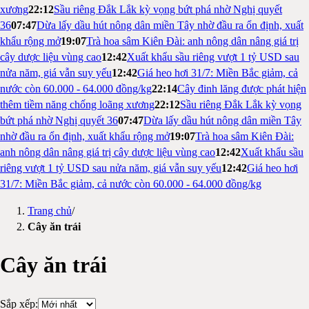
xương
22:12
Sầu riêng Đắk Lắk kỳ vọng bứt phá nhờ Nghị quyết
36
07:47
Dừa lấy dầu hút nông dân miền Tây nhờ đầu ra ổn định, xuất
khẩu rộng mở
19:07
Trà hoa sâm Kiên Đài: anh nông dân nâng giá trị
cây dược liệu vùng cao
12:42
Xuất khẩu sầu riêng vượt 1 tỷ USD sau
nửa năm, giá vẫn suy yếu
12:42
Giá heo hơi 31/7: Miền Bắc giảm, cả
nước còn 60.000 - 64.000 đồng/kg
22:14
Cây đinh lăng được phát hiện
thêm tiềm năng chống loãng xương
22:12
Sầu riêng Đắk Lắk kỳ vọng
bứt phá nhờ Nghị quyết 36
07:47
Dừa lấy dầu hút nông dân miền Tây
nhờ đầu ra ổn định, xuất khẩu rộng mở
19:07
Trà hoa sâm Kiên Đài:
anh nông dân nâng giá trị cây dược liệu vùng cao
12:42
Xuất khẩu sầu
riêng vượt 1 tỷ USD sau nửa năm, giá vẫn suy yếu
12:42
Giá heo hơi
31/7: Miền Bắc giảm, cả nước còn 60.000 - 64.000 đồng/kg
Trang chủ
/
Cây ăn trái
Cây ăn trái
Sắp xếp: