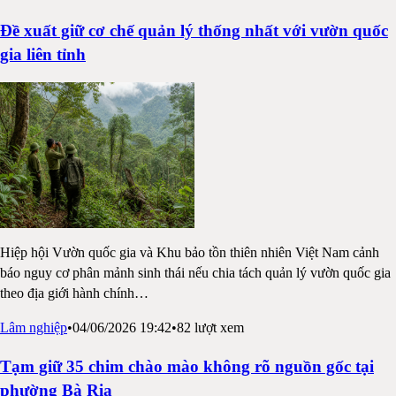
Đề xuất giữ cơ chế quản lý thống nhất với vườn quốc
gia liên tỉnh
Hiệp hội Vườn quốc gia và Khu bảo tồn thiên nhiên Việt Nam cảnh
báo nguy cơ phân mảnh sinh thái nếu chia tách quản lý vườn quốc gia
theo địa giới hành chính
…
Lâm nghiệp
•
04/06/2026 19:42
•
82
lượt xem
Tạm giữ 35 chim chào mào không rõ nguồn gốc tại
phường Bà Rịa