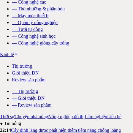
—
Công nghệ cao
—
Thổ nhưỡng & phân bón
—
Máy móc thiết bị
—
Quản lý nông nghiệp
—
Tưới tự động
—
Công nghệ sinh học
—
Công nghệ giống cây trồng
Kinh tế
Thị trường
Giới thiệu DN
Review sản phẩm
—
Thị trường
—
Giới thiệu DN
—
Review sản phẩm
Thời sự
Chuyện nhà nông
Nông nghiệp đô thị
Lâm nghiệp
Liên hệ
● Tin nóng
22:14
Cây đinh lăng được phát hiện thêm tiềm năng chống loãng