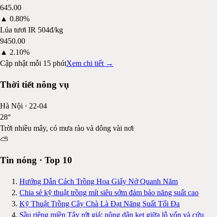
645.00
▲
0.80%
Lúa tươi IR 504
đ/kg
9450.00
▲
2.10%
Cập nhật mỗi 15 phút
Xem chi tiết →
Thời tiết nông vụ
Hà Nội
·
22-04
28
°
Trời nhiều mây, có mưa rào và dông vài nơi
⛅
Tin nóng · Top 10
Hướng Dẫn Cách Trồng Hoa Giấy Nở Quanh Năm
Chia sẻ kỹ thuật trồng mít siêu sớm đảm bảo năng suất cao
Kỹ Thuật Trồng Cây Chà Là Đạt Năng Suất Tối Đa
Sầu riêng miền Tây rớt giá: nông dân kẹt giữa lỗ vốn và cứu