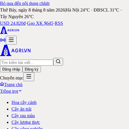
Bỏ qua đến nội dung chính
Thứ Bảy, ngày 8 tháng 8 năm 2026
|
Hà Nội 24°C · ĐBSCL 31°C ·
Tây Nguyên 26°C
USD 24.820đ
·
Gạo XK $645
·
RSS
Đăng nhập
Đăng ký
Chuyên mục
Trang chủ
Trồng trọt
Hoa cây cảnh
Cây ăn trái
Cây rau màu
Cây lương thực
Cây công nghiệp