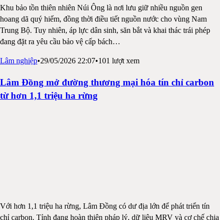
Khu bảo tồn thiên nhiên Núi Ông là nơi lưu giữ nhiều nguồn gen
hoang dã quý hiếm, đồng thời điều tiết nguồn nước cho vùng Nam
Trung Bộ. Tuy nhiên, áp lực dân sinh, săn bắt và khai thác trái phép
đang đặt ra yêu cầu bảo vệ cấp bách
…
Lâm nghiệp
•
29/05/2026 22:07
•
101
lượt xem
Lâm Đồng mở đường thương mại hóa tín chỉ carbon
từ hơn 1,1 triệu ha rừng
Với hơn 1,1 triệu ha rừng, Lâm Đồng có dư địa lớn để phát triển tín
chỉ carbon. Tỉnh đang hoàn thiện pháp lý, dữ liệu MRV và cơ chế chia