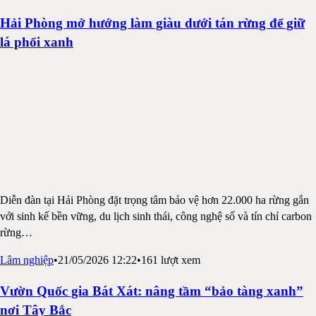
Hải Phòng mở hướng làm giàu dưới tán rừng để giữ
lá phổi xanh
Diễn đàn tại Hải Phòng đặt trọng tâm bảo vệ hơn 22.000 ha rừng gắn
với sinh kế bền vững, du lịch sinh thái, công nghệ số và tín chỉ carbon
rừng
…
Lâm nghiệp
•
21/05/2026 12:22
•
161
lượt xem
Vườn Quốc gia Bát Xát: nâng tầm “bảo tàng xanh”
nơi Tây Bắc