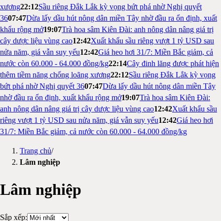
xương
22:12
Sầu riêng Đắk Lắk kỳ vọng bứt phá nhờ Nghị quyết
36
07:47
Dừa lấy dầu hút nông dân miền Tây nhờ đầu ra ổn định, xuất
khẩu rộng mở
19:07
Trà hoa sâm Kiên Đài: anh nông dân nâng giá trị
cây dược liệu vùng cao
12:42
Xuất khẩu sầu riêng vượt 1 tỷ USD sau
nửa năm, giá vẫn suy yếu
12:42
Giá heo hơi 31/7: Miền Bắc giảm, cả
nước còn 60.000 - 64.000 đồng/kg
22:14
Cây đinh lăng được phát hiện
thêm tiềm năng chống loãng xương
22:12
Sầu riêng Đắk Lắk kỳ vọng
bứt phá nhờ Nghị quyết 36
07:47
Dừa lấy dầu hút nông dân miền Tây
nhờ đầu ra ổn định, xuất khẩu rộng mở
19:07
Trà hoa sâm Kiên Đài:
anh nông dân nâng giá trị cây dược liệu vùng cao
12:42
Xuất khẩu sầu
riêng vượt 1 tỷ USD sau nửa năm, giá vẫn suy yếu
12:42
Giá heo hơi
31/7: Miền Bắc giảm, cả nước còn 60.000 - 64.000 đồng/kg
Trang chủ
/
Lâm nghiệp
Lâm nghiệp
Sắp xếp: