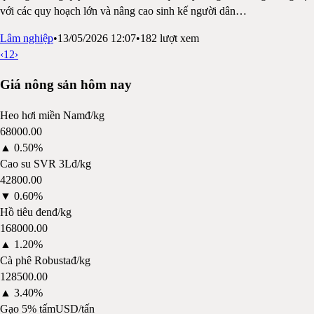
với các quy hoạch lớn và nâng cao sinh kế người dân
…
Lâm nghiệp
•
13/05/2026 12:07
•
182
lượt xem
‹
1
2
›
Giá nông sản hôm nay
Heo hơi miền Nam
đ/kg
68000.00
▲
0.50%
Cao su SVR 3L
đ/kg
42800.00
▼
0.60%
Hồ tiêu đen
đ/kg
168000.00
▲
1.20%
Cà phê Robusta
đ/kg
128500.00
▲
3.40%
Gạo 5% tấm
USD/tấn