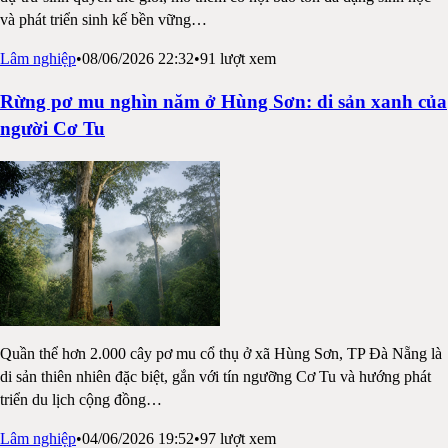
và phát triển sinh kế bền vững
…
Lâm nghiệp
•
08/06/2026 22:32
•
91
lượt xem
Rừng pơ mu nghìn năm ở Hùng Sơn: di sản xanh của
người Cơ Tu
Quần thể hơn 2.000 cây pơ mu cổ thụ ở xã Hùng Sơn, TP Đà Nẵng là
di sản thiên nhiên đặc biệt, gắn với tín ngưỡng Cơ Tu và hướng phát
triển du lịch cộng đồng
…
Lâm nghiệp
•
04/06/2026 19:52
•
97
lượt xem