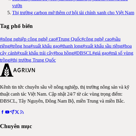
vườn
Thị trường carbon mở thêm cơ hội tài chính xanh cho Việt Nam
Tag phổ biến
#
nông nghiệp công nghệ cao
#
Trung Quốc
#
công nghệ cao
#
sầu
riêng
#
trồng hoa
#
xuất khẩu gạo
#
thanh long
#
xuất khẩu sầu riêng
#
hoa
cây cảnh
#
xuất khẩu trái cây
#
hoa hồng
#
ĐBSCL
#
giá gạo
#
mã số vùng
trồng
#
thị trường Trung Quốc
Kênh tin tức chuyên sâu về nông nghiệp, thị trường nông sản và kỹ
thuật canh tác Việt Nam. Cập nhật 24/7 từ các vùng trọng điểm:
ĐBSCL, Tây Nguyên, Đông Nam Bộ, miền Trung và miền Bắc.
Chuyên mục