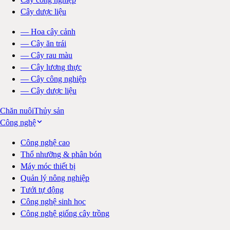
Cây dược liệu
—
Hoa cây cảnh
—
Cây ăn trái
—
Cây rau màu
—
Cây lương thực
—
Cây công nghiệp
—
Cây dược liệu
Chăn nuôi
Thủy sản
Công nghệ
Công nghệ cao
Thổ nhưỡng & phân bón
Máy móc thiết bị
Quản lý nông nghiệp
Tưới tự động
Công nghệ sinh học
Công nghệ giống cây trồng