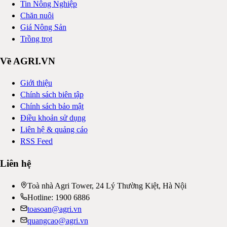
Tin Nông Nghiệp
Chăn nuôi
Giá Nông Sản
Trồng trọt
Về AGRI.VN
Giới thiệu
Chính sách biên tập
Chính sách bảo mật
Điều khoản sử dụng
Liên hệ & quảng cáo
RSS Feed
Liên hệ
Toà nhà Agri Tower, 24 Lý Thường Kiệt, Hà Nội
Hotline: 1900 6886
toasoan@agri.vn
quangcao@agri.vn