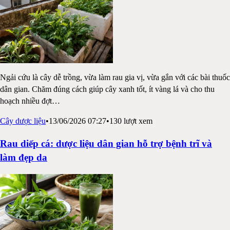
Ngải cứu là cây dễ trồng, vừa làm rau gia vị, vừa gắn với các bài thuốc
dân gian. Chăm đúng cách giúp cây xanh tốt, ít vàng lá và cho thu
hoạch nhiều đợt
…
Cây dược liệu
•
13/06/2026 07:27
•
130
lượt xem
Rau diếp cá: dược liệu dân gian hỗ trợ bệnh trĩ và
làm đẹp da