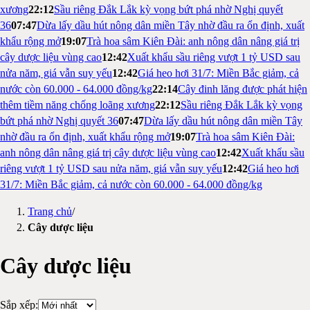
xương
22:12
Sầu riêng Đắk Lắk kỳ vọng bứt phá nhờ Nghị quyết
36
07:47
Dừa lấy dầu hút nông dân miền Tây nhờ đầu ra ổn định, xuất
khẩu rộng mở
19:07
Trà hoa sâm Kiên Đài: anh nông dân nâng giá trị
cây dược liệu vùng cao
12:42
Xuất khẩu sầu riêng vượt 1 tỷ USD sau
nửa năm, giá vẫn suy yếu
12:42
Giá heo hơi 31/7: Miền Bắc giảm, cả
nước còn 60.000 - 64.000 đồng/kg
22:14
Cây đinh lăng được phát hiện
thêm tiềm năng chống loãng xương
22:12
Sầu riêng Đắk Lắk kỳ vọng
bứt phá nhờ Nghị quyết 36
07:47
Dừa lấy dầu hút nông dân miền Tây
nhờ đầu ra ổn định, xuất khẩu rộng mở
19:07
Trà hoa sâm Kiên Đài:
anh nông dân nâng giá trị cây dược liệu vùng cao
12:42
Xuất khẩu sầu
riêng vượt 1 tỷ USD sau nửa năm, giá vẫn suy yếu
12:42
Giá heo hơi
31/7: Miền Bắc giảm, cả nước còn 60.000 - 64.000 đồng/kg
Trang chủ
/
Cây dược liệu
Cây dược liệu
Sắp xếp: