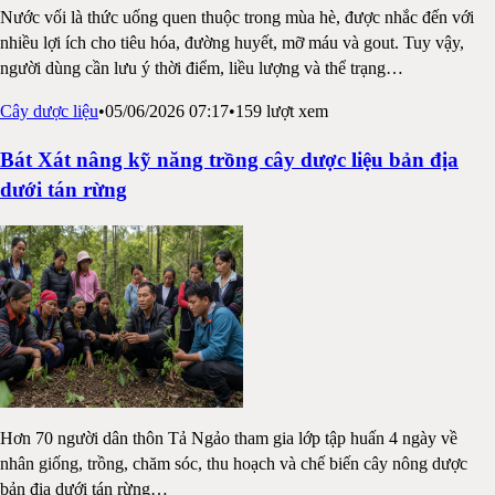
Nước vối là thức uống quen thuộc trong mùa hè, được nhắc đến với
nhiều lợi ích cho tiêu hóa, đường huyết, mỡ máu và gout. Tuy vậy,
người dùng cần lưu ý thời điểm, liều lượng và thể trạng
…
Cây dược liệu
•
05/06/2026 07:17
•
159
lượt xem
Bát Xát nâng kỹ năng trồng cây dược liệu bản địa
dưới tán rừng
Hơn 70 người dân thôn Tả Ngảo tham gia lớp tập huấn 4 ngày về
nhân giống, trồng, chăm sóc, thu hoạch và chế biến cây nông dược
bản địa dưới tán rừng
…