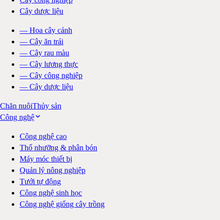
Cây dược liệu
—
Hoa cây cảnh
—
Cây ăn trái
—
Cây rau màu
—
Cây lương thực
—
Cây công nghiệp
—
Cây dược liệu
Chăn nuôi
Thủy sản
Công nghệ
Công nghệ cao
Thổ nhưỡng & phân bón
Máy móc thiết bị
Quản lý nông nghiệp
Tưới tự động
Công nghệ sinh học
Công nghệ giống cây trồng