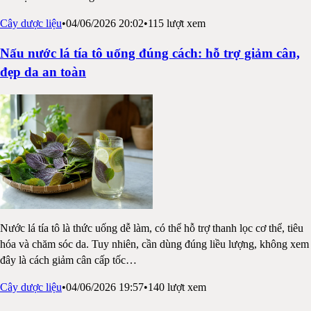
Cây dược liệu
•
04/06/2026 20:02
•
115
lượt xem
Nấu nước lá tía tô uống đúng cách: hỗ trợ giảm cân,
đẹp da an toàn
Nước lá tía tô là thức uống dễ làm, có thể hỗ trợ thanh lọc cơ thể, tiêu
hóa và chăm sóc da. Tuy nhiên, cần dùng đúng liều lượng, không xem
đây là cách giảm cân cấp tốc
…
Cây dược liệu
•
04/06/2026 19:57
•
140
lượt xem