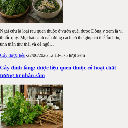
Ngải cứu là loại rau quen thuộc ở vườn quê, được Đông y xem là vị
thuốc quý. Một bát canh nấu đúng cách có thể giúp cơ thể ấm hơn,
tinh thần thư thái và dễ ngủ
…
Cây dược liệu
•
22/06/2026 12:13
•
175
lượt xem
Cây đinh lăng: dược liệu quen thuộc có hoạt chất
tương tự nhân sâm