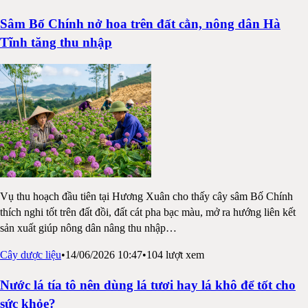
Sâm Bố Chính nở hoa trên đất cằn, nông dân Hà
Tĩnh tăng thu nhập
Vụ thu hoạch đầu tiên tại Hương Xuân cho thấy cây sâm Bố Chính
thích nghi tốt trên đất đồi, đất cát pha bạc màu, mở ra hướng liên kết
sản xuất giúp nông dân nâng thu nhập
…
Cây dược liệu
•
14/06/2026 10:47
•
104
lượt xem
Nước lá tía tô nên dùng lá tươi hay lá khô để tốt cho
sức khỏe?