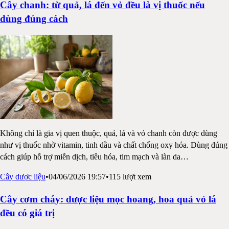
Cây chanh: từ quả, lá đến vỏ đều là vị thuốc nếu
dùng đúng cách
Không chỉ là gia vị quen thuộc, quả, lá và vỏ chanh còn được dùng
như vị thuốc nhờ vitamin, tinh dầu và chất chống oxy hóa. Dùng đúng
cách giúp hỗ trợ miễn dịch, tiêu hóa, tim mạch và làn da
…
Cây dược liệu
•
04/06/2026 19:57
•
115
lượt xem
Cây cơm cháy: dược liệu mọc hoang, hoa quả vỏ lá
đều có giá trị