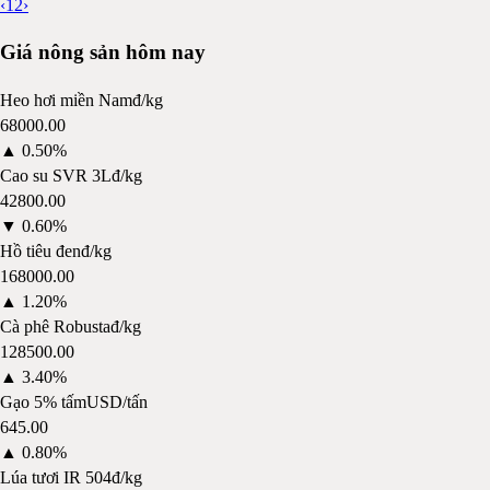
‹
1
2
›
Giá nông sản hôm nay
Heo hơi miền Nam
đ/kg
68000.00
▲
0.50%
Cao su SVR 3L
đ/kg
42800.00
▼
0.60%
Hồ tiêu đen
đ/kg
168000.00
▲
1.20%
Cà phê Robusta
đ/kg
128500.00
▲
3.40%
Gạo 5% tấm
USD/tấn
645.00
▲
0.80%
Lúa tươi IR 504
đ/kg