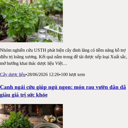
Nhóm nghiên cứu USTH phát hiện cây đinh lăng có tiềm năng hỗ trợ
điều trị loãng xương. Kết quả nằm trong đề tài được xếp loại Xuất sắc,
mở hướng khai thác dược liệu Việt
…
Cây dược liệu
•
28/06/2026 12:26
•
100
lượt xem
Canh ngải cứu giúp ngủ ngon: món rau vườn dân dã
giàu giá trị sức khỏe