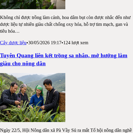
Không chỉ được trồng làm cảnh, hoa dâm bụt còn được nhắc đến như
dược liệu tự nhiên giàu chất chống oxy hóa, hỗ trợ tim mạch, gan và
tiêu hóa
…
Cây dược liệu
•
30/05/2026 19:17
•
124
lượt xem
Tuyên Quang liên kết trồng sa nhân, mở hướng làm
giàu cho nông dân
Ngày 22/5, Hội Nông dân xã Pà Vầy Sủ ra mắt Tổ hội nông dân nghề