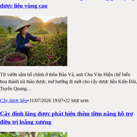
dược liệu vùng cao
Từ vườn sâm bố chính ở thôn Bản Vả, anh Chu Văn Hiện chế biến
hoa thành trà thảo dược, mở hướng đi mới cho cây dược liệu Kiên Đài,
Tuyên Quang
…
Cây dược liệu
•
31/07/2026 19:07
•
22
lượt xem
Cây đinh lăng được phát hiện thêm tiềm năng hỗ trợ
điều trị loãng xương