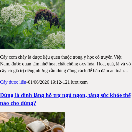
Cây cơm cháy là dược liệu quen thuộc trong y học cổ truyền Việt
Nam, được quan tâm nhờ hoạt chất chống oxy hóa. Hoa, quả, lá và vỏ
cây có giá trị riêng nhưng cần dùng đúng cách để bảo đảm an toàn
…
Cây dược liệu
•
01/06/2026 19:12
•
121
lượt xem
Dùng lá đinh lăng hỗ trợ ngủ ngon, tăng sức khỏe thế
nào cho đúng?