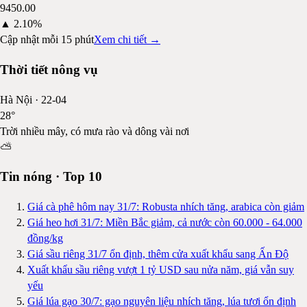
9450.00
▲
2.10%
Cập nhật mỗi 15 phút
Xem chi tiết →
Thời tiết nông vụ
Hà Nội
·
22-04
28
°
Trời nhiều mây, có mưa rào và dông vài nơi
⛅
Tin nóng · Top 10
Giá cà phê hôm nay 31/7: Robusta nhích tăng, arabica còn giảm
Giá heo hơi 31/7: Miền Bắc giảm, cả nước còn 60.000 - 64.000
đồng/kg
Giá sầu riêng 31/7 ổn định, thêm cửa xuất khẩu sang Ấn Độ
Xuất khẩu sầu riêng vượt 1 tỷ USD sau nửa năm, giá vẫn suy
yếu
Giá lúa gạo 30/7: gạo nguyên liệu nhích tăng, lúa tươi ổn định