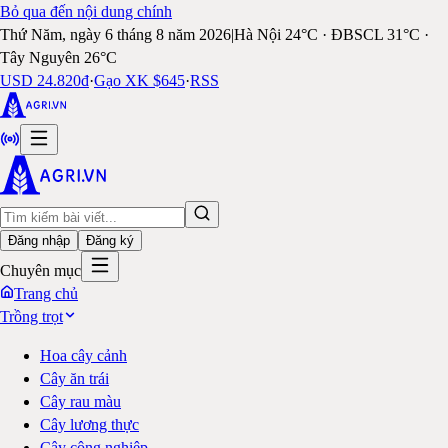
Bỏ qua đến nội dung chính
Thứ Năm, ngày 6 tháng 8 năm 2026
|
Hà Nội 24°C · ĐBSCL 31°C ·
Tây Nguyên 26°C
USD 24.820đ
·
Gạo XK $645
·
RSS
Đăng nhập
Đăng ký
Chuyên mục
Trang chủ
Trồng trọt
Hoa cây cảnh
Cây ăn trái
Cây rau màu
Cây lương thực
Cây công nghiệp