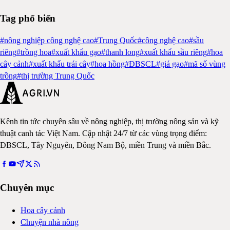
Tag phổ biến
#
nông nghiệp công nghệ cao
#
Trung Quốc
#
công nghệ cao
#
sầu
riêng
#
trồng hoa
#
xuất khẩu gạo
#
thanh long
#
xuất khẩu sầu riêng
#
hoa
cây cảnh
#
xuất khẩu trái cây
#
hoa hồng
#
ĐBSCL
#
giá gạo
#
mã số vùng
trồng
#
thị trường Trung Quốc
Kênh tin tức chuyên sâu về nông nghiệp, thị trường nông sản và kỹ
thuật canh tác Việt Nam. Cập nhật 24/7 từ các vùng trọng điểm:
ĐBSCL, Tây Nguyên, Đông Nam Bộ, miền Trung và miền Bắc.
Chuyên mục
Hoa cây cảnh
Chuyện nhà nông