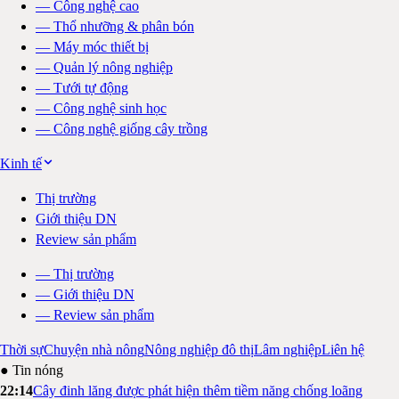
—
Công nghệ cao
—
Thổ nhưỡng & phân bón
—
Máy móc thiết bị
—
Quản lý nông nghiệp
—
Tưới tự động
—
Công nghệ sinh học
—
Công nghệ giống cây trồng
Kinh tế
Thị trường
Giới thiệu DN
Review sản phẩm
—
Thị trường
—
Giới thiệu DN
—
Review sản phẩm
Thời sự
Chuyện nhà nông
Nông nghiệp đô thị
Lâm nghiệp
Liên hệ
● Tin nóng
22:14
Cây đinh lăng được phát hiện thêm tiềm năng chống loãng