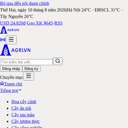
Bỏ qua đến nội dung chính
Thứ Hai, ngày 10 tháng 8 năm 2026
|
Hà Nội 24°C · ĐBSCL 31°C ·
Tây Nguyên 26°C
USD 24.820đ
·
Gạo XK $645
·
RSS
Đăng nhập
Đăng ký
Chuyên mục
Trang chủ
Trồng trọt
Hoa cây cảnh
Cây ăn trái
Cây rau màu
Cây lương thực
Cây công nghiệp