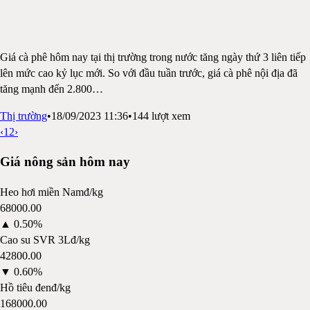
Giá cà phê hôm nay tại thị trường trong nước tăng ngày thứ 3 liên tiếp
lên mức cao kỷ lục mới. So với đầu tuần trước, giá cà phê nội địa đã
tăng mạnh đến 2.800
…
Thị trường
•
18/09/2023 11:36
•
144
lượt xem
‹
1
2
›
Giá nông sản hôm nay
Heo hơi miền Nam
đ/kg
68000.00
▲
0.50%
Cao su SVR 3L
đ/kg
42800.00
▼
0.60%
Hồ tiêu đen
đ/kg
168000.00