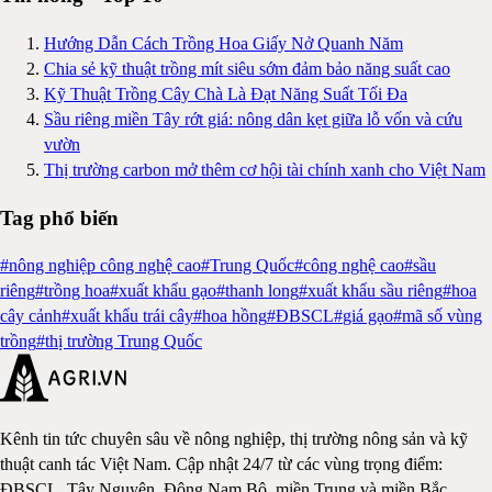
Hướng Dẫn Cách Trồng Hoa Giấy Nở Quanh Năm
Chia sẻ kỹ thuật trồng mít siêu sớm đảm bảo năng suất cao
Kỹ Thuật Trồng Cây Chà Là Đạt Năng Suất Tối Đa
Sầu riêng miền Tây rớt giá: nông dân kẹt giữa lỗ vốn và cứu
vườn
Thị trường carbon mở thêm cơ hội tài chính xanh cho Việt Nam
Tag phổ biến
#
nông nghiệp công nghệ cao
#
Trung Quốc
#
công nghệ cao
#
sầu
riêng
#
trồng hoa
#
xuất khẩu gạo
#
thanh long
#
xuất khẩu sầu riêng
#
hoa
cây cảnh
#
xuất khẩu trái cây
#
hoa hồng
#
ĐBSCL
#
giá gạo
#
mã số vùng
trồng
#
thị trường Trung Quốc
Kênh tin tức chuyên sâu về nông nghiệp, thị trường nông sản và kỹ
thuật canh tác Việt Nam. Cập nhật 24/7 từ các vùng trọng điểm:
ĐBSCL, Tây Nguyên, Đông Nam Bộ, miền Trung và miền Bắc.