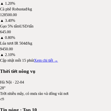
▲
1.20%
Cà phê Robusta
đ/kg
128500.00
▲
3.40%
Gạo 5% tấm
USD/tấn
645.00
▲
0.80%
Lúa tươi IR 504
đ/kg
9450.00
▲
2.10%
Cập nhật mỗi 15 phút
Xem chi tiết →
Thời tiết nông vụ
Hà Nội
·
22-04
28
°
Trời nhiều mây, có mưa rào và dông vài nơi
⛅
Tin nóng · Top 10