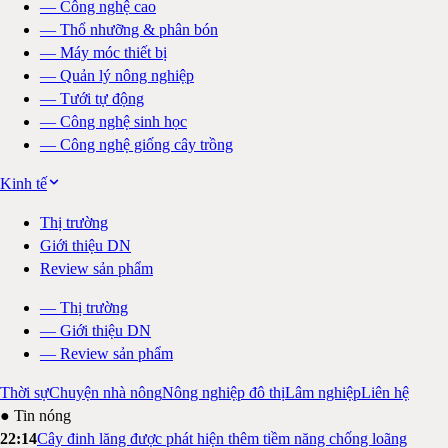
—
Công nghệ cao
—
Thổ nhưỡng & phân bón
—
Máy móc thiết bị
—
Quản lý nông nghiệp
—
Tưới tự động
—
Công nghệ sinh học
—
Công nghệ giống cây trồng
Kinh tế
Thị trường
Giới thiệu DN
Review sản phẩm
—
Thị trường
—
Giới thiệu DN
—
Review sản phẩm
Thời sự
Chuyện nhà nông
Nông nghiệp đô thị
Lâm nghiệp
Liên hệ
● Tin nóng
22:14
Cây đinh lăng được phát hiện thêm tiềm năng chống loãng