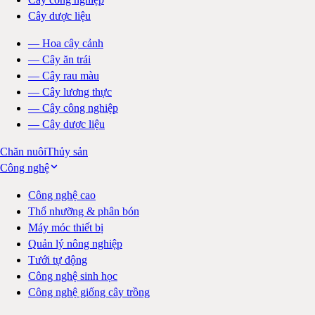
Cây dược liệu
—
Hoa cây cảnh
—
Cây ăn trái
—
Cây rau màu
—
Cây lương thực
—
Cây công nghiệp
—
Cây dược liệu
Chăn nuôi
Thủy sản
Công nghệ
Công nghệ cao
Thổ nhưỡng & phân bón
Máy móc thiết bị
Quản lý nông nghiệp
Tưới tự động
Công nghệ sinh học
Công nghệ giống cây trồng