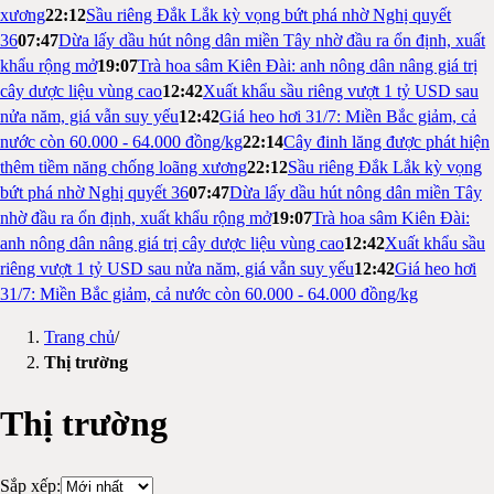
xương
22:12
Sầu riêng Đắk Lắk kỳ vọng bứt phá nhờ Nghị quyết
36
07:47
Dừa lấy dầu hút nông dân miền Tây nhờ đầu ra ổn định, xuất
khẩu rộng mở
19:07
Trà hoa sâm Kiên Đài: anh nông dân nâng giá trị
cây dược liệu vùng cao
12:42
Xuất khẩu sầu riêng vượt 1 tỷ USD sau
nửa năm, giá vẫn suy yếu
12:42
Giá heo hơi 31/7: Miền Bắc giảm, cả
nước còn 60.000 - 64.000 đồng/kg
22:14
Cây đinh lăng được phát hiện
thêm tiềm năng chống loãng xương
22:12
Sầu riêng Đắk Lắk kỳ vọng
bứt phá nhờ Nghị quyết 36
07:47
Dừa lấy dầu hút nông dân miền Tây
nhờ đầu ra ổn định, xuất khẩu rộng mở
19:07
Trà hoa sâm Kiên Đài:
anh nông dân nâng giá trị cây dược liệu vùng cao
12:42
Xuất khẩu sầu
riêng vượt 1 tỷ USD sau nửa năm, giá vẫn suy yếu
12:42
Giá heo hơi
31/7: Miền Bắc giảm, cả nước còn 60.000 - 64.000 đồng/kg
Trang chủ
/
Thị trường
Thị trường
Sắp xếp: