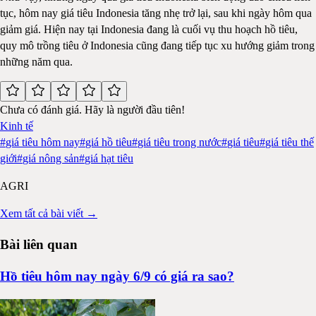
tục, hôm nay giá tiêu Indonesia tăng nhẹ trở lại, sau khi ngày hôm qua
giảm giá. Hiện nay tại Indonesia đang là cuối vụ thu hoạch hồ tiêu,
quy mô trồng tiêu ở Indonesia cũng đang tiếp tục xu hướng giảm trong
những năm qua.
Chưa có đánh giá. Hãy là người đầu tiên!
Kinh tế
#
giá tiêu hôm nay
#
giá hồ tiêu
#
giá tiêu trong nước
#
giá tiêu
#
giá tiêu thế
giới
#
giá nông sản
#
giá hạt tiêu
AGRI
Xem tất cả bài viết →
Bài liên quan
Hồ tiêu hôm nay ngày 6/9 có giá ra sao?