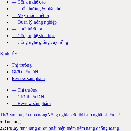
—
Công nghệ cao
—
Thổ nhưỡng & phân bón
—
Máy móc thiết bị
—
Quản lý nông nghiệp
—
Tưới tự động
—
Công nghệ sinh học
—
Công nghệ giống cây trồng
Kinh tế
Thị trường
Giới thiệu DN
Review sản phẩm
—
Thị trường
—
Giới thiệu DN
—
Review sản phẩm
Thời sự
Chuyện nhà nông
Nông nghiệp đô thị
Lâm nghiệp
Liên hệ
● Tin nóng
22:14
Cây đinh lăng được phát hiện thêm tiềm năng chống loãng