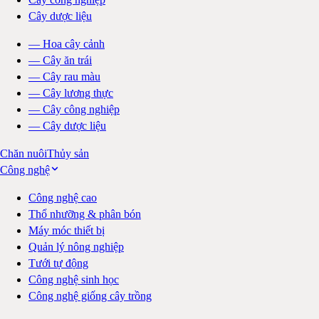
Cây dược liệu
—
Hoa cây cảnh
—
Cây ăn trái
—
Cây rau màu
—
Cây lương thực
—
Cây công nghiệp
—
Cây dược liệu
Chăn nuôi
Thủy sản
Công nghệ
Công nghệ cao
Thổ nhưỡng & phân bón
Máy móc thiết bị
Quản lý nông nghiệp
Tưới tự động
Công nghệ sinh học
Công nghệ giống cây trồng