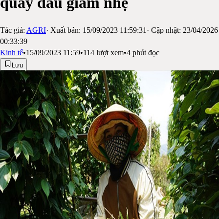
quay đẩu giảm nhẹ
Tác giả:
AGRI
· Xuất bản:
15/09/2023 11:59:31
· Cập nhật:
23/04/2026
00:33:39
Kinh tế
•
15/09/2023 11:59
•
114
lượt xem
•
4
phút đọc
Lưu