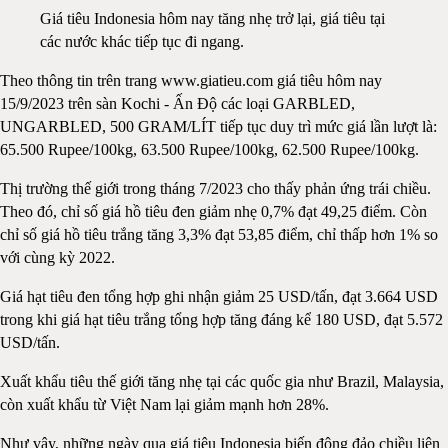
Giá tiêu Indonesia hôm nay tăng nhẹ trở lại, giá tiêu tại
các nước khác tiếp tục đi ngang.
Theo thông tin trên trang www.giatieu.com giá tiêu hôm nay
15/9/2023 trên sàn Kochi - Ấn Độ các loại GARBLED,
UNGARBLED, 500 GRAM/LÍT tiếp tục duy trì mức giá lần lượt là:
65.500 Rupee/100kg, 63.500 Rupee/100kg, 62.500 Rupee/100kg.
Thị trường thế giới trong tháng 7/2023 cho thấy phản ứng trái chiều.
Theo đó, chỉ số giá hồ tiêu đen giảm nhẹ 0,7% đạt 49,25 điểm. Còn
chỉ số giá hồ tiêu trắng tăng 3,3% đạt 53,85 điểm, chỉ thấp hơn 1% so
với cùng kỳ 2022.
Giá hạt tiêu đen tổng hợp ghi nhận giảm 25 USD/tấn, đạt 3.664 USD
trong khi giá hạt tiêu trắng tổng hợp tăng đáng kể 180 USD, đạt 5.572
USD/tấn.
Xuất khẩu tiêu thế giới tăng nhẹ tại các quốc gia như Brazil, Malaysia,
còn xuất khẩu từ Việt Nam lại giảm mạnh hơn 28%.
Như vậy, những ngày qua giá tiêu Indonesia biến động đảo chiều liên