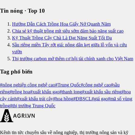
Tin nóng · Top 10
Hướng Dẫn Cách Trồng Hoa Giấy Nở Quanh Năm
Chia sẻ kỹ thuật trồng mít siêu sớm đảm bảo năng suất cao
Kỹ Thuật Trồng Cây Chà Là Đạt Năng Suất Tối Đa
Sầu riêng miền Tây rớt giá: nông dân kẹt giữa lỗ vốn và cứu
vườn
Thị trường carbon mở thêm cơ hội tài chính xanh cho Việt Nam
Tag phổ biến
#
nông nghiệp công nghệ cao
#
Trung Quốc
#
công nghệ cao
#
sầu
riêng
#
trồng hoa
#
xuất khẩu gạo
#
thanh long
#
xuất khẩu sầu riêng
#
hoa
cây cảnh
#
xuất khẩu trái cây
#
hoa hồng
#
ĐBSCL
#
giá gạo
#
mã số vùng
trồng
#
thị trường Trung Quốc
Kênh tin tức chuyên sâu về nông nghiệp, thị trường nông sản và kỹ