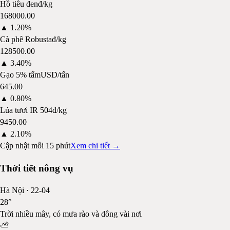
Hồ tiêu đen
đ/kg
168000.00
▲
1.20%
Cà phê Robusta
đ/kg
128500.00
▲
3.40%
Gạo 5% tấm
USD/tấn
645.00
▲
0.80%
Lúa tươi IR 504
đ/kg
9450.00
▲
2.10%
Cập nhật mỗi 15 phút
Xem chi tiết →
Thời tiết nông vụ
Hà Nội
·
22-04
28
°
Trời nhiều mây, có mưa rào và dông vài nơi
⛅