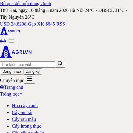
Bỏ qua đến nội dung chính
Thứ Hai, ngày 10 tháng 8 năm 2026
|
Hà Nội 24°C · ĐBSCL 31°C ·
Tây Nguyên 26°C
USD 24.820đ
·
Gạo XK $645
·
RSS
Đăng nhập
Đăng ký
Chuyên mục
Trang chủ
Trồng trọt
Hoa cây cảnh
Cây ăn trái
Cây rau màu
Cây lương thực
Cây công nghiệp