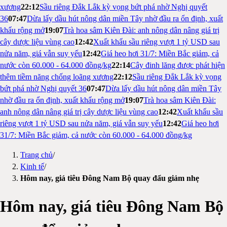
xương
22:12
Sầu riêng Đắk Lắk kỳ vọng bứt phá nhờ Nghị quyết
36
07:47
Dừa lấy dầu hút nông dân miền Tây nhờ đầu ra ổn định, xuất
khẩu rộng mở
19:07
Trà hoa sâm Kiên Đài: anh nông dân nâng giá trị
cây dược liệu vùng cao
12:42
Xuất khẩu sầu riêng vượt 1 tỷ USD sau
nửa năm, giá vẫn suy yếu
12:42
Giá heo hơi 31/7: Miền Bắc giảm, cả
nước còn 60.000 - 64.000 đồng/kg
22:14
Cây đinh lăng được phát hiện
thêm tiềm năng chống loãng xương
22:12
Sầu riêng Đắk Lắk kỳ vọng
bứt phá nhờ Nghị quyết 36
07:47
Dừa lấy dầu hút nông dân miền Tây
nhờ đầu ra ổn định, xuất khẩu rộng mở
19:07
Trà hoa sâm Kiên Đài:
anh nông dân nâng giá trị cây dược liệu vùng cao
12:42
Xuất khẩu sầu
riêng vượt 1 tỷ USD sau nửa năm, giá vẫn suy yếu
12:42
Giá heo hơi
31/7: Miền Bắc giảm, cả nước còn 60.000 - 64.000 đồng/kg
Trang chủ
/
Kinh tế
/
Hôm nay, giá tiêu Đông Nam Bộ quay đẩu giảm nhẹ
Hôm nay, giá tiêu Đông Nam Bộ