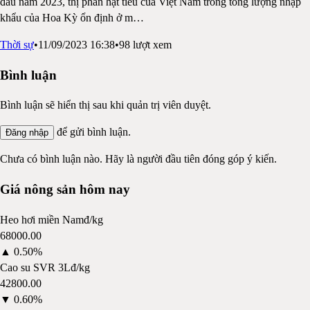
đầu năm 2023, thị phần hạt tiêu của Việt Nam trong tổng lượng nhập
khẩu của Hoa Kỳ ổn định ở m
…
Thời sự
•
11/09/2023 16:38
•
98
lượt xem
Bình luận
Bình luận sẽ hiển thị sau khi quản trị viên duyệt.
để gửi bình luận.
Đăng nhập
Chưa có bình luận nào. Hãy là người đầu tiên đóng góp ý kiến.
Giá nông sản hôm nay
Heo hơi miền Nam
đ/kg
68000.00
▲
0.50%
Cao su SVR 3L
đ/kg
42800.00
▼
0.60%