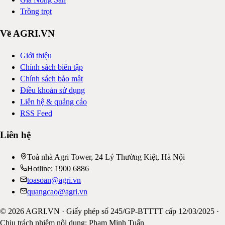
Trồng trọt
Về AGRI.VN
Giới thiệu
Chính sách biên tập
Chính sách bảo mật
Điều khoản sử dụng
Liên hệ & quảng cáo
RSS Feed
Liên hệ
Toà nhà Agri Tower, 24 Lý Thường Kiệt, Hà Nội
Hotline: 1900 6886
toasoan@agri.vn
quangcao@agri.vn
©
2026
AGRI.VN · Giấy phép số 245/GP-BTTTT cấp 12/03/2025 ·
Chịu trách nhiệm nội dung: Phạm Minh Tuấn