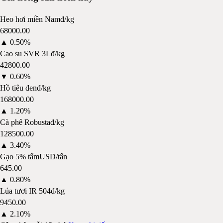
Heo hơi miền Nam
đ/kg
68000.00
▲
0.50%
Cao su SVR 3L
đ/kg
42800.00
▼
0.60%
Hồ tiêu đen
đ/kg
168000.00
▲
1.20%
Cà phê Robusta
đ/kg
128500.00
▲
3.40%
Gạo 5% tấm
USD/tấn
645.00
▲
0.80%
Lúa tươi IR 504
đ/kg
9450.00
▲
2.10%