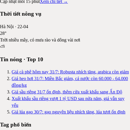
Cập nhật mỗi 15 phút
Xem chi tiết →
Thời tiết nông vụ
Hà Nội
·
22-04
28
°
Trời nhiều mây, có mưa rào và dông vài nơi
⛅
Tin nóng · Top 10
Giá cà phê hôm nay 31/7: Robusta nhích tăng, arabica còn giảm
Giá heo hơi 31/7: Miền Bắc giảm, cả nước còn 60.000 - 64.000
đồng/kg
Giá sầu riêng 31/7 ổn định, thêm cửa xuất khẩu sang Ấn Độ
Xuất khẩu sầu riêng vượt 1 tỷ USD sau nửa năm, giá vẫn suy
yếu
Giá lúa gạo 30/7: gạo nguyên liệu nhích tăng, lúa tươi ổn định
Tag phổ biến