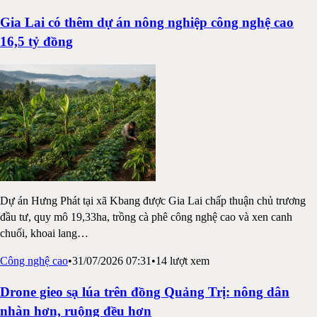
Gia Lai có thêm dự án nông nghiệp công nghệ cao
16,5 tỷ đồng
Dự án Hưng Phát tại xã Kbang được Gia Lai chấp thuận chủ trương
đầu tư, quy mô 19,33ha, trồng cà phê công nghệ cao và xen canh
chuối, khoai lang
…
Công nghệ cao
•
31/07/2026 07:31
•
14
lượt xem
Drone gieo sạ lúa trên đồng Quảng Trị: nông dân
nhàn hơn, ruộng đều hơn