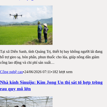
Tại xã Diên Sanh, tỉnh Quảng Trị, thiết bị bay không người lái đang
hỗ trợ gieo sạ, bón phân, phun thuốc cho lúa, giúp nông dân giảm
công lao động và chi phí sản xuất
…
Công nghệ cao
•
24/06/2026 07:11
•
182
lượt xem
Nhà kính Sinuiju: Kim Jong Un thị sát tổ hợp trồng
rau quy mô lớn