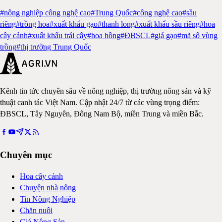
#
nông nghiệp công nghệ cao
#
Trung Quốc
#
công nghệ cao
#
sầu
riêng
#
trồng hoa
#
xuất khẩu gạo
#
thanh long
#
xuất khẩu sầu riêng
#
hoa
cây cảnh
#
xuất khẩu trái cây
#
hoa hồng
#
ĐBSCL
#
giá gạo
#
mã số vùng
trồng
#
thị trường Trung Quốc
Kênh tin tức chuyên sâu về nông nghiệp, thị trường nông sản và kỹ
thuật canh tác Việt Nam. Cập nhật 24/7 từ các vùng trọng điểm:
ĐBSCL, Tây Nguyên, Đông Nam Bộ, miền Trung và miền Bắc.
Chuyên mục
Hoa cây cảnh
Chuyện nhà nông
Tin Nông Nghiệp
Chăn nuôi
Giá Nông Sản