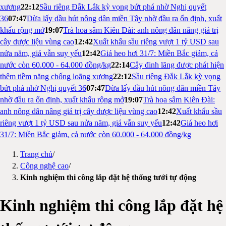
xương
22:12
Sầu riêng Đắk Lắk kỳ vọng bứt phá nhờ Nghị quyết
36
07:47
Dừa lấy dầu hút nông dân miền Tây nhờ đầu ra ổn định, xuất
khẩu rộng mở
19:07
Trà hoa sâm Kiên Đài: anh nông dân nâng giá trị
cây dược liệu vùng cao
12:42
Xuất khẩu sầu riêng vượt 1 tỷ USD sau
nửa năm, giá vẫn suy yếu
12:42
Giá heo hơi 31/7: Miền Bắc giảm, cả
nước còn 60.000 - 64.000 đồng/kg
22:14
Cây đinh lăng được phát hiện
thêm tiềm năng chống loãng xương
22:12
Sầu riêng Đắk Lắk kỳ vọng
bứt phá nhờ Nghị quyết 36
07:47
Dừa lấy dầu hút nông dân miền Tây
nhờ đầu ra ổn định, xuất khẩu rộng mở
19:07
Trà hoa sâm Kiên Đài:
anh nông dân nâng giá trị cây dược liệu vùng cao
12:42
Xuất khẩu sầu
riêng vượt 1 tỷ USD sau nửa năm, giá vẫn suy yếu
12:42
Giá heo hơi
31/7: Miền Bắc giảm, cả nước còn 60.000 - 64.000 đồng/kg
Trang chủ
/
Công nghệ cao
/
Kinh nghiệm thi công lắp đặt hệ thống tưới tự động
Kinh nghiệm thi công lắp đặt hệ