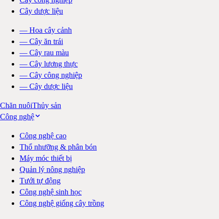
Cây dược liệu
—
Hoa cây cảnh
—
Cây ăn trái
—
Cây rau màu
—
Cây lương thực
—
Cây công nghiệp
—
Cây dược liệu
Chăn nuôi
Thủy sản
Công nghệ
Công nghệ cao
Thổ nhưỡng & phân bón
Máy móc thiết bị
Quản lý nông nghiệp
Tưới tự động
Công nghệ sinh học
Công nghệ giống cây trồng