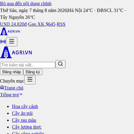
Bỏ qua đến nội dung chính
Thứ Sáu, ngày 7 tháng 8 năm 2026
|
Hà Nội 24°C · ĐBSCL 31°C ·
Tây Nguyên 26°C
USD 24.820đ
·
Gạo XK $645
·
RSS
Đăng nhập
Đăng ký
Chuyên mục
Trang chủ
Trồng trọt
Hoa cây cảnh
Cây ăn trái
Cây rau màu
Cây lương thực
Cây công nghiệp