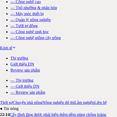
—
Công nghệ cao
—
Thổ nhưỡng & phân bón
—
Máy móc thiết bị
—
Quản lý nông nghiệp
—
Tưới tự động
—
Công nghệ sinh học
—
Công nghệ giống cây trồng
Kinh tế
Thị trường
Giới thiệu DN
Review sản phẩm
—
Thị trường
—
Giới thiệu DN
—
Review sản phẩm
Thời sự
Chuyện nhà nông
Nông nghiệp đô thị
Lâm nghiệp
Liên hệ
● Tin nóng
22:14
Cây đinh lăng được phát hiện thêm tiềm năng chống loãng