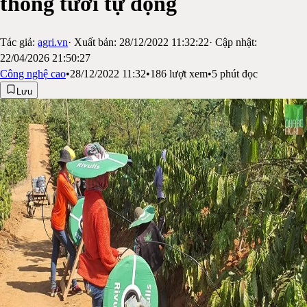
thống tưới tự động
Tác giả:
agri.vn
· Xuất bản:
28/12/2022 11:32:22
· Cập nhật:
22/04/2026 21:50:27
Công nghệ cao
•
28/12/2022 11:32
•
186
lượt xem
•
5
phút đọc
Lưu