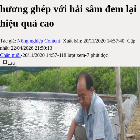
hương ghép với hải sâm đem lại
hiệu quả cao
Tác giả:
Nông nghiệp Content
· Xuất bản:
20/11/2020 14:57:40
· Cập
nhật:
22/04/2026 21:50:13
Chăn nuôi
•
20/11/2020 14:57
•
118
lượt xem
•
7
phút đọc
Lưu