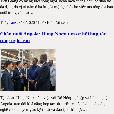
Tiền Giang có mạng lưới sông ngòi, kênh rạch chằng chịt, hệ sinh thái
đa dạng do vị trí nằm ở hạ lưu, là một lợi thế cho việc mở rộng địa bàn
nuôi trồng và phát
…
Thủy sản
•
23/06/2020 11:01
•
105
lượt xem
Chăn nuôi Angola: Hùng Nhơn tìm cơ hội hợp tác
công nghệ cao
Tập đoàn Hùng Nhơn làm việc với Bộ Nông nghiệp và Lâm nghiệp
Angola, trao đổi khả năng hợp tác phát triển chuỗi chăn nuôi công
nghệ cao, chuyển giao kỹ thuật và đào tạo nhân lực
…