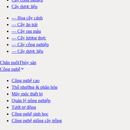
Cây dược liệu
—
Hoa cây cảnh
—
Cây ăn trái
—
Cây rau màu
—
Cây lương thực
—
Cây công nghiệp
—
Cây dược liệu
Chăn nuôi
Thủy sản
Công nghệ
Công nghệ cao
Thổ nhưỡng & phân bón
Máy móc thiết bị
Quản lý nông nghiệp
Tưới tự động
Công nghệ sinh học
Công nghệ giống cây trồng