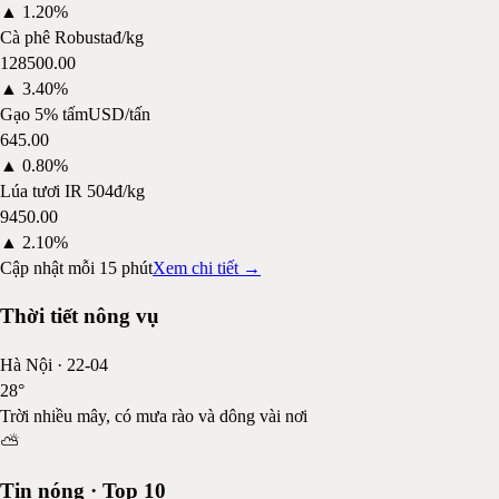
▲
1.20%
Cà phê Robusta
đ/kg
128500.00
▲
3.40%
Gạo 5% tấm
USD/tấn
645.00
▲
0.80%
Lúa tươi IR 504
đ/kg
9450.00
▲
2.10%
Cập nhật mỗi 15 phút
Xem chi tiết →
Thời tiết nông vụ
Hà Nội
·
22-04
28
°
Trời nhiều mây, có mưa rào và dông vài nơi
⛅
Tin nóng · Top 10