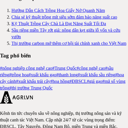
Hướng Dẫn Cách Trồng Hoa Giấy Nở Quanh Năm
Chia sẻ kỹ thuật trồng mít siêu sớm đảm bảo năng suất cao
Kỹ Thuật Trồng Cây Chà Là Đạt Năng Suất Tối Đa
Sầu riêng miền Tây rớt giá: nông dân kẹt giữa lỗ vốn và cứu
vườn
Thị trường carbon mở thêm cơ hội tài chính xanh cho Việt Nam
Tag phổ biến
#
nông nghiệp công nghệ cao
#
Trung Quốc
#
công nghệ cao
#
sầu
riêng
#
trồng hoa
#
xuất khẩu gạo
#
thanh long
#
xuất khẩu sầu riêng
#
hoa
cây cảnh
#
xuất khẩu trái cây
#
hoa hồng
#
ĐBSCL
#
giá gạo
#
mã số vùng
trồng
#
thị trường Trung Quốc
Kênh tin tức chuyên sâu về nông nghiệp, thị trường nông sản và kỹ
thuật canh tác Việt Nam. Cập nhật 24/7 từ các vùng trọng điểm:
ĐBSCL, Tây Nguyên, Đông Nam Bộ, miền Trung và miền Bắc.