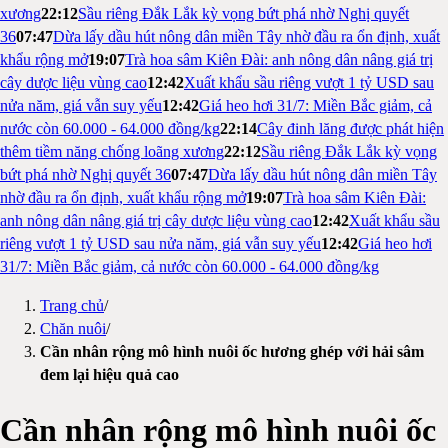
xương
22:12
Sầu riêng Đắk Lắk kỳ vọng bứt phá nhờ Nghị quyết
36
07:47
Dừa lấy dầu hút nông dân miền Tây nhờ đầu ra ổn định, xuất
khẩu rộng mở
19:07
Trà hoa sâm Kiên Đài: anh nông dân nâng giá trị
cây dược liệu vùng cao
12:42
Xuất khẩu sầu riêng vượt 1 tỷ USD sau
nửa năm, giá vẫn suy yếu
12:42
Giá heo hơi 31/7: Miền Bắc giảm, cả
nước còn 60.000 - 64.000 đồng/kg
22:14
Cây đinh lăng được phát hiện
thêm tiềm năng chống loãng xương
22:12
Sầu riêng Đắk Lắk kỳ vọng
bứt phá nhờ Nghị quyết 36
07:47
Dừa lấy dầu hút nông dân miền Tây
nhờ đầu ra ổn định, xuất khẩu rộng mở
19:07
Trà hoa sâm Kiên Đài:
anh nông dân nâng giá trị cây dược liệu vùng cao
12:42
Xuất khẩu sầu
riêng vượt 1 tỷ USD sau nửa năm, giá vẫn suy yếu
12:42
Giá heo hơi
31/7: Miền Bắc giảm, cả nước còn 60.000 - 64.000 đồng/kg
Trang chủ
/
Chăn nuôi
/
Cần nhân rộng mô hình nuôi ốc hương ghép với hải sâm
đem lại hiệu quả cao
Cần nhân rộng mô hình nuôi ốc