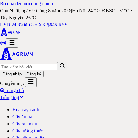
Bỏ qua đến nội dung chính
Chủ Nhật, ngày 9 tháng 8 năm 2026
|
Hà Nội 24°C · ĐBSCL 31°C ·
Tây Nguyên 26°C
USD 24.820đ
·
Gạo XK $645
·
RSS
Đăng nhập
Đăng ký
Chuyên mục
Trang chủ
Trồng trọt
Hoa cây cảnh
Cây ăn trái
Cây rau màu
Cây lương thực
Cây công nghiệp