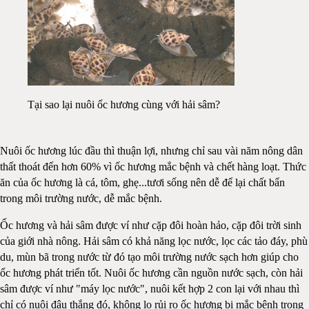
Tại sao lại nuôi ốc hương cùng với hải sâm?
Nuôi ốc hương lúc đầu thì thuận lợi, nhưng chỉ sau vài năm nông dân
thất thoát đến hơn 60% vì ốc hương mắc bệnh và chết hàng loạt. Thức
ăn của ốc hương là cá, tôm, ghẹ...tươi sống nên dễ để lại chất bẩn
trong môi trường nước, dễ mắc bệnh.
Ốc hương và hải sâm được ví như cặp đôi hoàn hảo, cặp đôi trời sinh
của giới nhà nông. Hải sâm có khả năng lọc nước, lọc các tảo đáy, phù
du, mùn bã trong nước từ đó tạo môi trường nước sạch hơn giúp cho
ốc hương phát triển tốt. Nuôi ốc hương cần nguồn nước sạch, còn hải
sâm được ví như "máy lọc nước", nuôi kết hợp 2 con lại với nhau thì
chỉ có nuôi đâu thắng đó, không lo rủi ro ốc hương bị mắc bệnh trong