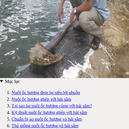
Mục lục
Nuôi ốc hương đem lại siêu lợi nhuận
Nuôi ốc hương ghép với hải sâm
Tại sao lại nuôi ốc hương cùng với hải sâm?
Kỹ thuật nuôi ốc hương ghép với hải sâm
Chuẩn bị ao nuôi ốc hương và hải sâm
Thả giống nuôi ốc hương và hải sâm