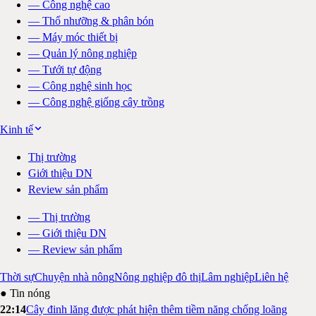
—
Công nghệ cao
—
Thổ nhưỡng & phân bón
—
Máy móc thiết bị
—
Quản lý nông nghiệp
—
Tưới tự động
—
Công nghệ sinh học
—
Công nghệ giống cây trồng
Kinh tế
Thị trường
Giới thiệu DN
Review sản phẩm
—
Thị trường
—
Giới thiệu DN
—
Review sản phẩm
Thời sự
Chuyện nhà nông
Nông nghiệp đô thị
Lâm nghiệp
Liên hệ
● Tin nóng
22:14
Cây đinh lăng được phát hiện thêm tiềm năng chống loãng