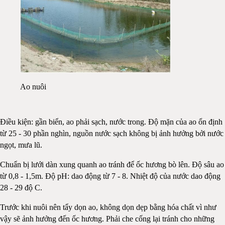
Ao nuôi
Điều kiện: gần biển, ao phải sạch, nước trong. Độ mặn của ao ổn định
từ 25 - 30 phần nghìn, nguồn nước sạch không bị ảnh hưởng bởi nước
ngọt, mưa lũ.
Chuẩn bị lưới dàn xung quanh ao tránh để ốc hương bò lên. Độ sâu ao
từ 0,8 - 1,5m. Độ pH: dao động từ 7 - 8. Nhiệt độ của nước dao động
28 - 29 độ C.
Trước khi nuôi nên tẩy dọn ao, không dọn dẹp bằng hóa chất vì như
vậy sẽ ảnh hưởng đến ốc hương. Phải che cống lại tránh cho những