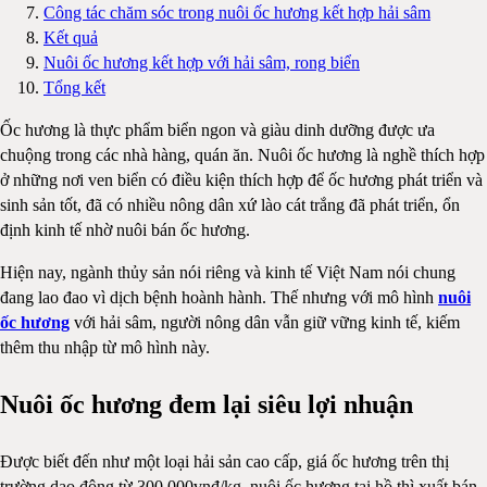
Công tác chăm sóc trong nuôi ốc hương kết hợp hải sâm
Kết quả
Nuôi ốc hương kết hợp với hải sâm, rong biển
Tổng kết
Ốc hương là thực phẩm biển ngon và giàu dinh dưỡng được ưa
chuộng trong các nhà hàng, quán ăn. Nuôi ốc hương là nghề thích hợp
ở những nơi ven biển có điều kiện thích hợp để ốc hương phát triển và
sinh sản tốt, đã có nhiều nông dân xứ lào cát trắng đã phát triển, ổn
định kinh tế nhờ nuôi bán ốc hương.
Hiện nay, ngành thủy sản nói riêng và kinh tế Việt Nam nói chung
đang lao đao vì dịch bệnh hoành hành. Thế nhưng với mô hình
nuôi
ốc hương
với hải sâm, người nông dân vẫn giữ vững kinh tế, kiếm
thêm thu nhập từ mô hình này.
Nuôi ốc hương đem lại siêu lợi nhuận
Được biết đến như một loại hải sản cao cấp, giá ốc hương trên thị
trường dao động từ 300.000vnđ/kg, nuôi ốc hương tại hồ thì xuất bán