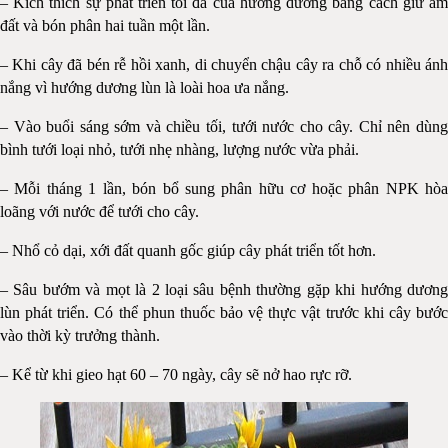
– Kích thích sự phát triển tối đa của hướng dương bằng cách giữ ẩm
đất và bón phân hai tuần một lần.
– Khi cây đã bén rễ hồi xanh, di chuyển chậu cây ra chỗ có nhiều ánh
nắng vì hướng dương lùn là loài hoa ưa nắng.
– Vào buổi sáng sớm và chiều tối, tưới nước cho cây. Chỉ nên dùng
bình tưới loại nhỏ, tưới nhẹ nhàng, lượng nước vừa phải.
– Mỗi tháng 1 lần, bón bổ sung phân hữu cơ hoặc phân NPK hòa
loãng với nước để tưới cho cây.
– Nhổ cỏ dại, xới đất quanh gốc giúp cây phát triển tốt hơn.
– Sâu bướm và mọt là 2 loại sâu bệnh thường gặp khi hướng dương
lùn phát triển. Có thể phun thuốc bảo vệ thực vật trước khi cây bước
vào thời kỳ trưởng thành.
– Kể từ khi gieo hạt 60 – 70 ngày, cây sẽ nở hao rực rỡ.