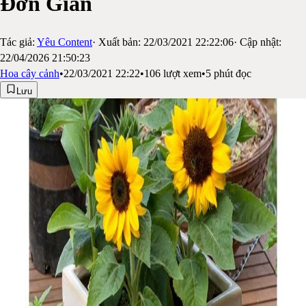
Đơn Giản
Tác giả:
Yêu Content
· Xuất bản:
22/03/2021 22:22:06
· Cập nhật:
22/04/2026 21:50:23
Hoa cây cảnh
•
22/03/2021 22:22
•
106
lượt xem
•
5
phút đọc
Lưu