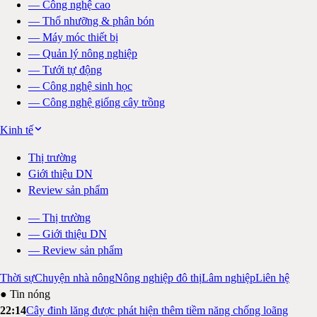
—
Công nghệ cao
—
Thổ nhưỡng & phân bón
—
Máy móc thiết bị
—
Quản lý nông nghiệp
—
Tưới tự động
—
Công nghệ sinh học
—
Công nghệ giống cây trồng
Kinh tế
Thị trường
Giới thiệu DN
Review sản phẩm
—
Thị trường
—
Giới thiệu DN
—
Review sản phẩm
Thời sự
Chuyện nhà nông
Nông nghiệp đô thị
Lâm nghiệp
Liên hệ
● Tin nóng
22:14
Cây đinh lăng được phát hiện thêm tiềm năng chống loãng