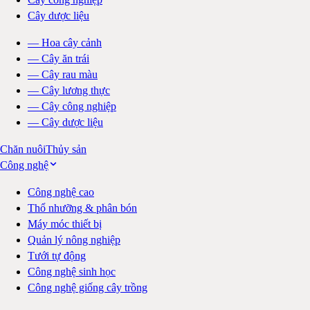
Cây dược liệu
—
Hoa cây cảnh
—
Cây ăn trái
—
Cây rau màu
—
Cây lương thực
—
Cây công nghiệp
—
Cây dược liệu
Chăn nuôi
Thủy sản
Công nghệ
Công nghệ cao
Thổ nhưỡng & phân bón
Máy móc thiết bị
Quản lý nông nghiệp
Tưới tự động
Công nghệ sinh học
Công nghệ giống cây trồng