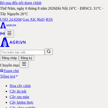
Bỏ qua đến nội dung chính
Thứ Năm, ngày 6 tháng 8 năm 2026
|
Hà Nội 24°C · ĐBSCL 31°C ·
Tây Nguyên 26°C
USD 24.820đ
·
Gạo XK $645
·
RSS
Đăng nhập
Đăng ký
Chuyên mục
Trang chủ
Trồng trọt
Hoa cây cảnh
Cây ăn trái
Cây rau màu
Cây lương thực
Cây công nghiệp