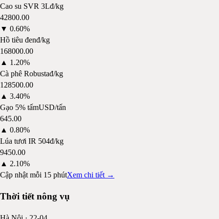
Cao su SVR 3L
đ/kg
42800.00
▼
0.60%
Hồ tiêu đen
đ/kg
168000.00
▲
1.20%
Cà phê Robusta
đ/kg
128500.00
▲
3.40%
Gạo 5% tấm
USD/tấn
645.00
▲
0.80%
Lúa tươi IR 504
đ/kg
9450.00
▲
2.10%
Cập nhật mỗi 15 phút
Xem chi tiết →
Thời tiết nông vụ
Hà Nội
·
22-04