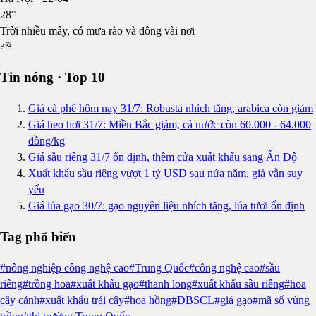
28
°
Trời nhiều mây, có mưa rào và dông vài nơi
⛅
Tin nóng · Top 10
Giá cà phê hôm nay 31/7: Robusta nhích tăng, arabica còn giảm
Giá heo hơi 31/7: Miền Bắc giảm, cả nước còn 60.000 - 64.000
đồng/kg
Giá sầu riêng 31/7 ổn định, thêm cửa xuất khẩu sang Ấn Độ
Xuất khẩu sầu riêng vượt 1 tỷ USD sau nửa năm, giá vẫn suy
yếu
Giá lúa gạo 30/7: gạo nguyên liệu nhích tăng, lúa tươi ổn định
Tag phổ biến
#
nông nghiệp công nghệ cao
#
Trung Quốc
#
công nghệ cao
#
sầu
riêng
#
trồng hoa
#
xuất khẩu gạo
#
thanh long
#
xuất khẩu sầu riêng
#
hoa
cây cảnh
#
xuất khẩu trái cây
#
hoa hồng
#
ĐBSCL
#
giá gạo
#
mã số vùng