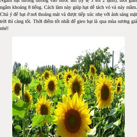
Ngâm hạt hướng dương vào nước ấm (tỷ lệ 3 sôi 2 lạnh), thời gian
ngâm khoảng 8 tiếng. Cách làm này giúp hạt dễ tách vỏ và nảy mầm.
Chú ý để hạt ở nơi thoáng mát và được tiếp xúc nhẹ với ánh sáng mặt
trời thì càng tốt. Thời điểm tốt nhất để gieo hạt là qua mùa sương giá
nhé!