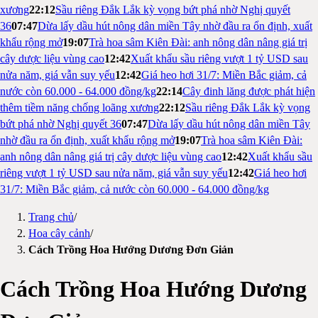
xương
22:12
Sầu riêng Đắk Lắk kỳ vọng bứt phá nhờ Nghị quyết
36
07:47
Dừa lấy dầu hút nông dân miền Tây nhờ đầu ra ổn định, xuất
khẩu rộng mở
19:07
Trà hoa sâm Kiên Đài: anh nông dân nâng giá trị
cây dược liệu vùng cao
12:42
Xuất khẩu sầu riêng vượt 1 tỷ USD sau
nửa năm, giá vẫn suy yếu
12:42
Giá heo hơi 31/7: Miền Bắc giảm, cả
nước còn 60.000 - 64.000 đồng/kg
22:14
Cây đinh lăng được phát hiện
thêm tiềm năng chống loãng xương
22:12
Sầu riêng Đắk Lắk kỳ vọng
bứt phá nhờ Nghị quyết 36
07:47
Dừa lấy dầu hút nông dân miền Tây
nhờ đầu ra ổn định, xuất khẩu rộng mở
19:07
Trà hoa sâm Kiên Đài:
anh nông dân nâng giá trị cây dược liệu vùng cao
12:42
Xuất khẩu sầu
riêng vượt 1 tỷ USD sau nửa năm, giá vẫn suy yếu
12:42
Giá heo hơi
31/7: Miền Bắc giảm, cả nước còn 60.000 - 64.000 đồng/kg
Trang chủ
/
Hoa cây cảnh
/
Cách Trồng Hoa Hướng Dương Đơn Giản
Cách Trồng Hoa Hướng Dương