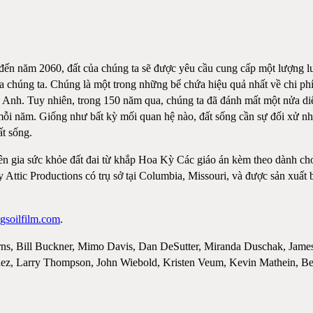
 đến năm 2060, đất của chúng ta sẽ được yêu cầu cung cấp một lượng l
 chúng ta. Chúng là một trong những bể chứa hiệu quả nhất về chi phí
 Anh. Tuy nhiên, trong 150 năm qua, chúng ta đã đánh mất một nửa diện
a mỗi năm. Giống như bất kỳ mối quan hệ nào, đất sống cần sự đối xử n
ất sống.
yên gia sức khỏe đất đai từ khắp Hoa Kỳ Các giáo án kèm theo dành cho
 Attic Productions có trụ sở tại Columbia, Missouri, và được sản xuất 
gsoilfilm.com
.
rns, Bill Buckner, Mimo Davis, Dan DeSutter, Miranda Duschak, James 
chez, Larry Thompson, John Wiebold, Kristen Veum, Kevin Mathein, Be