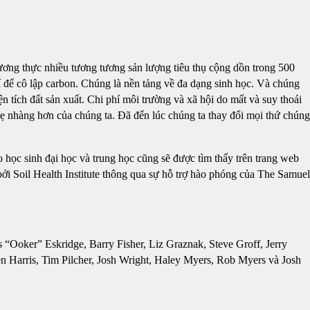
ương thực nhiều tương tương sản lượng tiêu thụ cộng dồn trong 500
 để cô lập carbon. Chúng là nền tảng về đa dạng sinh học. Và chúng
 tích đất sản xuất. Chi phí môi trường và xã hội do mất và suy thoái
hẹ nhàng hơn của chúng ta. Đã đến lúc chúng ta thay đổi mọi thứ chúng
 học sinh đại học và trung học cũng sẽ được tìm thấy trên trang web
bởi Soil Health Institute thông qua sự hỗ trợ hào phóng của The Samuel
“Ooker” Eskridge, Barry Fisher, Liz Graznak, Steve Groff, Jerry
n Harris, Tim Pilcher, Josh Wright, Haley Myers, Rob Myers và Josh