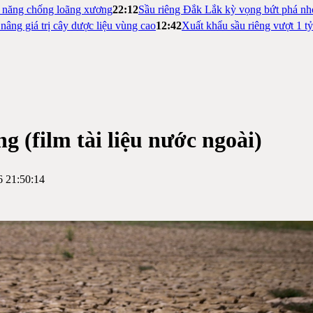
m năng chống loãng xương
22:12
Sầu riêng Đắk Lắk kỳ vọng bứt phá nh
nâng giá trị cây dược liệu vùng cao
12:42
Xuất khẩu sầu riêng vượt 1 t
ng (film tài liệu nước ngoài)
6 21:50:14