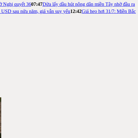
ờ Nghị quyết 36
07:47
Dừa lấy dầu hút nông dân miền Tây nhờ đầu ra
ỷ USD sau nửa năm, giá vẫn suy yếu
12:42
Giá heo hơi 31/7: Miền Bắc