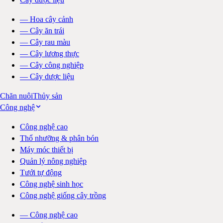
—
Hoa cây cảnh
—
Cây ăn trái
—
Cây rau màu
—
Cây lương thực
—
Cây công nghiệp
—
Cây dược liệu
Chăn nuôi
Thủy sản
Công nghệ
Công nghệ cao
Thổ nhưỡng & phân bón
Máy móc thiết bị
Quản lý nông nghiệp
Tưới tự động
Công nghệ sinh học
Công nghệ giống cây trồng
—
Công nghệ cao