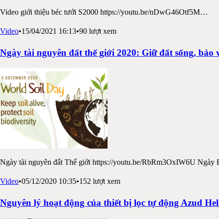
Video giới thiệu béc tưới S2000 https://youtu.be/nDwG46Otf5M
…
Video
•
15/04/2021 16:13
•
90
lượt xem
Ngày tài nguyên đất thế giới 2020: Giữ đất sống, bảo 
Ngày tài nguyên đất Thế giới https://youtu.be/RbRm3OxIW6U Ngày Đấ
Video
•
05/12/2020 10:35
•
152
lượt xem
Nguyên lý hoạt động của thiết bị lọc tự động Azud Hel