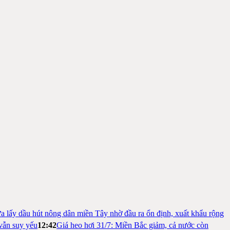
a lấy dầu hút nông dân miền Tây nhờ đầu ra ổn định, xuất khẩu rộng
vẫn suy yếu
12:42
Giá heo hơi 31/7: Miền Bắc giảm, cả nước còn