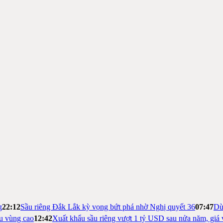
g
22:12
Sầu riêng Đắk Lắk kỳ vọng bứt phá nhờ Nghị quyết 36
07:47
Dừ
ệu vùng cao
12:42
Xuất khẩu sầu riêng vượt 1 tỷ USD sau nửa năm, giá 