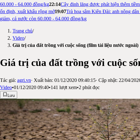
60.000 - 64.000 đồng/kg
22:14
Cây đinh lăng được phát hiện thêm tiề
ổn định, xuất khẩu rộng mở
19:07
Trà hoa sâm Kiên Đài: anh nông dân 
giảm, cả nước còn 60.000 - 64.000 đồng/kg
Trang chủ
/
Video
/
Giá trị của đất trồng với cuộc sống (film tài liệu nước ngoài)
Giá trị của đất trồng với cuộc số
Tác giả:
agri.vn
· Xuất bản:
01/12/2020 09:40:15
· Cập nhật:
22/04/202
Video
•
01/12/2020 09:40
•
141
lượt xem
•
2
phút đọc
Lưu