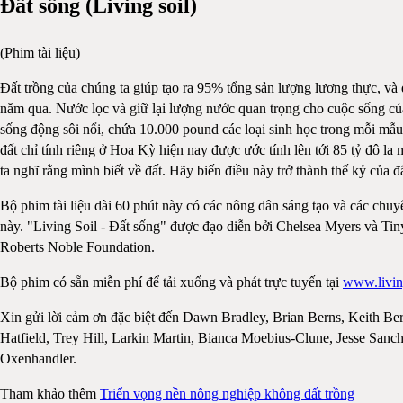
Đất sống (Living soil)
(Phim tài liệu)
Đất trồng của chúng ta giúp tạo ra 95% tổng sản lượng lương thực, và
năm qua. Nước lọc và giữ lại lượng nước quan trọng cho cuộc sống của
sống động sôi nổi, chứa 10.000 pound các loại sinh học trong mỗi mẫu
đất chỉ tính riêng ở Hoa Kỳ hiện nay được ước tính lên tới 85 tỷ đô l
ta nghĩ rằng mình biết về đất. Hãy biến điều này trở thành thế kỷ của đ
Bộ phim tài liệu dài 60 phút này có các nông dân sáng tạo và các chu
này. "Living Soil - Đất sống" được đạo diễn bởi Chelsea Myers và Tiny
Roberts Noble Foundation.
Bộ phim có sẵn miễn phí để tải xuống và phát trực tuyến tại
www.livin
Xin gửi lời cảm ơn đặc biệt đến Dawn Bradley, Brian Berns, Keith Be
Hatfield, Trey Hill, Larkin Martin, Bianca Moebius-Clune, Jesse San
Oxenhandler.
Tham khảo thêm
Triển vọng nền nông nghiệp không đất trồng