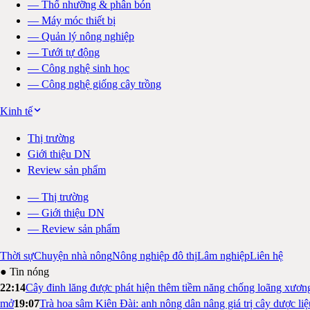
—
Thổ nhưỡng & phân bón
—
Máy móc thiết bị
—
Quản lý nông nghiệp
—
Tưới tự động
—
Công nghệ sinh học
—
Công nghệ giống cây trồng
Kinh tế
Thị trường
Giới thiệu DN
Review sản phẩm
—
Thị trường
—
Giới thiệu DN
—
Review sản phẩm
Thời sự
Chuyện nhà nông
Nông nghiệp đô thị
Lâm nghiệp
Liên hệ
● Tin nóng
22:14
Cây đinh lăng được phát hiện thêm tiềm năng chống loãng xươn
mở
19:07
Trà hoa sâm Kiên Đài: anh nông dân nâng giá trị cây dược li