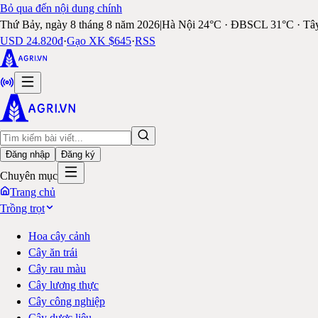
Bỏ qua đến nội dung chính
Thứ Bảy, ngày 8 tháng 8 năm 2026
|
Hà Nội 24°C · ĐBSCL 31°C · Tâ
USD 24.820đ
·
Gạo XK $645
·
RSS
Đăng nhập
Đăng ký
Chuyên mục
Trang chủ
Trồng trọt
Hoa cây cảnh
Cây ăn trái
Cây rau màu
Cây lương thực
Cây công nghiệp
Cây dược liệu