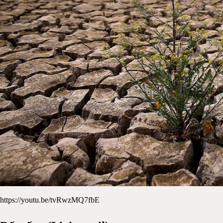
https://youtu.be/tvRwzMQ7fbE