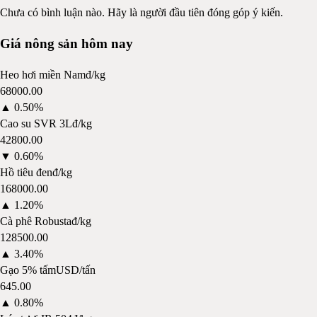
Chưa có bình luận nào. Hãy là người đầu tiên đóng góp ý kiến.
Giá nông sản hôm nay
Heo hơi miền Nam
đ/kg
68000.00
▲
0.50%
Cao su SVR 3L
đ/kg
42800.00
▼
0.60%
Hồ tiêu đen
đ/kg
168000.00
▲
1.20%
Cà phê Robusta
đ/kg
128500.00
▲
3.40%
Gạo 5% tấm
USD/tấn
645.00
▲
0.80%