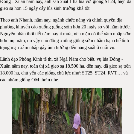
Đông - Xuân năm nay, anh sản xuất 1 ha lúa với giống ST24, hiện đã
gieo sạ hơn 15 ngày cây lúa sinh trưởng khá tốt.
Theo anh Nhanh, năm nay, ngành chức năng và chính quyền địa
phương khuyến cáo xuống giống sớm hơn 20 ngày so với năm trước.
Nguyên nhân thời tiết năm nay ít mưa, nên mặn có thể xâm nhập sớm
hơn mọi năm, do vậy chủ động xuống giống sớm nhằm hạn chế tình
trạng mặn xâm nhập gây ảnh hưởng đến năng suất ở cuối vụ.
Lãnh đạo Phòng Kinh tế thị xã Ngã Năm cho biết, vụ lúa Đông -
Xuân năm nay, toàn thị xã gieo sạ 18.500 ha, đến nay, đã gieo sạ trên
18.000 ha, chủ yếu các giống chủ lực như: ST25, ST24, RVT… và
các nhóm giống OM thơm nhẹ.