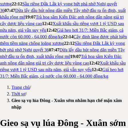
xương
22:12
Sầu riêng Đắk Lắk kỳ vọng bứt phá nhờ Nghị quyết
36
07:47
Dừa lấy dầu hút nông dân miền Tây nhờ đầu ra ổn định, xuất
khẩu rộng mở
19:07
Trà hoa sâm Kiên Đài: anh nông dân nâng giá trị
cây dược liệu vùng cao
12:42
Xuất khẩu sầu riêng vượt 1 tỷ USD sau
nửa năm, giá vẫn suy yếu
12:42
Giá heo hơi 31/7: Miền Bắc giảm, cả
nước còn 60.000 - 64.000 đồng/kg
22:14
Cây đinh lăng được phát hiện
thêm tiềm năng chống loãng xương
22:12
Sầu riêng Đắk Lắk kỳ vọng
bứt phá nhờ Nghị quyết 36
07:47
Dừa lấy dầu hút nông dân miền Tây
nhờ đầu ra ổn định, xuất khẩu rộng mở
19:07
Trà hoa sâm Kiên Đài:
anh nông dân nâng giá trị cây dược liệu vùng cao
12:42
Xuất khẩu sầu
riêng vượt 1 tỷ USD sau nửa năm, giá vẫn suy yếu
12:42
Giá heo hơi
31/7: Miền Bắc giảm, cả nước còn 60.000 - 64.000 đồng/kg
Trang chủ
/
Thời sự
/
Gieo sạ vụ lúa Đông - Xuân sớm nhằm hạn chế mặn xâm
nhập
Gieo sạ vụ lúa Đông - Xuân sớm