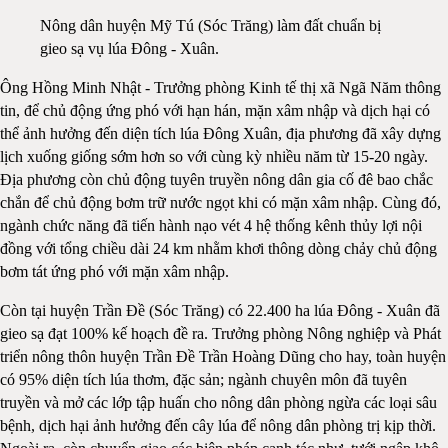
Nông dân huyện Mỹ Tú (Sóc Trăng) làm đất chuẩn bị
gieo sạ vụ lúa Đông - Xuân.
Ông Hồng Minh Nhật - Trưởng phòng Kinh tế thị xã Ngã Năm thông
tin, để chủ động ứng phó với hạn hán, mặn xâm nhập và dịch hại có
thể ảnh hưởng đến diện tích lúa Đông Xuân, địa phương đã xây dựng
lịch xuống giống sớm hơn so với cùng kỳ nhiều năm từ 15-20 ngày.
Địa phương còn chủ động tuyên truyền nông dân gia cố đê bao chắc
chắn để chủ động bơm trữ nước ngọt khi có mặn xâm nhập. Cùng đó,
ngành chức năng đã tiến hành nạo vét 4 hệ thống kênh thủy lợi nội
đồng với tổng chiều dài 24 km nhằm khơi thông dòng chảy chủ động
bơm tát ứng phó với mặn xâm nhập.
Còn tại huyện Trần Đề (Sóc Trăng) có 22.400 ha lúa Đông - Xuân đã
gieo sạ đạt 100% kế hoạch đề ra. Trưởng phòng Nông nghiệp và Phát
triển nông thôn huyện Trần Đề Trần Hoàng Dũng cho hay, toàn huyện
có 95% diện tích lúa thơm, đặc sản; ngành chuyên môn đã tuyên
truyền và mở các lớp tập huấn cho nông dân phòng ngừa các loại sâu
bệnh, dịch hại ảnh hưởng đến cây lúa để nông dân phòng trị kịp thời.