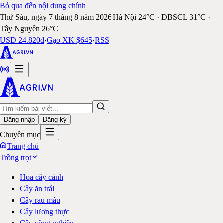
Bỏ qua đến nội dung chính
Thứ Sáu, ngày 7 tháng 8 năm 2026
|
Hà Nội 24°C · ĐBSCL 31°C ·
Tây Nguyên 26°C
USD 24.820đ
·
Gạo XK $645
·
RSS
Đăng nhập
Đăng ký
Chuyên mục
Trang chủ
Trồng trọt
Hoa cây cảnh
Cây ăn trái
Cây rau màu
Cây lương thực
Cây công nghiệp