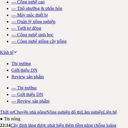
—
Công nghệ cao
—
Thổ nhưỡng & phân bón
—
Máy móc thiết bị
—
Quản lý nông nghiệp
—
Tưới tự động
—
Công nghệ sinh học
—
Công nghệ giống cây trồng
Kinh tế
Thị trường
Giới thiệu DN
Review sản phẩm
—
Thị trường
—
Giới thiệu DN
—
Review sản phẩm
Thời sự
Chuyện nhà nông
Nông nghiệp đô thị
Lâm nghiệp
Liên hệ
● Tin nóng
22:14
Cây đinh lăng được phát hiện thêm tiềm năng chống loãng