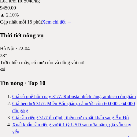
Lúa tươi IR 504
đ/kg
9450.00
▲
2.10%
Cập nhật mỗi 15 phút
Xem chi tiết →
Thời tiết nông vụ
Hà Nội
·
22-04
28
°
Trời nhiều mây, có mưa rào và dông vài nơi
⛅
Tin nóng · Top 10
Giá cà phê hôm nay 31/7: Robusta nhích tăng, arabica còn giảm
Giá heo hơi 31/7: Miền Bắc giảm, cả nước còn 60.000 - 64.000
đồng/kg
Giá sầu riêng 31/7 ổn định, thêm cửa xuất khẩu sang Ấn Độ
Xuất khẩu sầu riêng vượt 1 tỷ USD sau nửa năm, giá vẫn suy
yếu