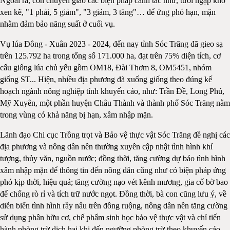
Ngoài ra, còn chuyển giao các biện pháp canh tác như, tưới ngập khô
xen kẽ, "1 phải, 5 giảm", "3 giảm, 3 tăng"… để ứng phó hạn, mặn
nhằm đảm bảo năng suất ở cuối vụ.
Vụ lúa Đông - Xuân 2023 - 2024, đến nay tỉnh Sóc Trăng đã gieo sạ
trên 125.792 ha trong tổng số 171.000 ha, đạt trên 75% diện tích, cơ
cấu giống lúa chủ yếu gồm OM18, Đài Thơm 8, OM5451, nhóm
giống ST... Hiện, nhiều địa phương đã xuống giống theo đúng kế
hoạch ngành nông nghiệp tỉnh khuyến cáo, như: Trần Đề, Long Phú,
Mỹ Xuyên, một phần huyện Châu Thành và thành phố Sóc Trăng nằm
trong vùng có khả năng bị hạn, xâm nhập mặn.
Lãnh đạo Chi cục Trồng trọt và Bảo vệ thực vật Sóc Trăng đề nghị các
địa phương và nông dân nên thường xuyên cập nhật tình hình khí
tượng, thủy văn, nguồn nước; đồng thời, tăng cường dự báo tình hình
xâm nhập mặn để thông tin đến nông dân cũng như có biện pháp ứng
phó kịp thời, hiệu quả; tăng cường nạo vét kênh mương, gia cố bờ bao
để chống rò rỉ và tích trữ nước ngọt. Đồng thời, bà con cũng lưu ý, về
diễn biến tình hình rầy nâu trên đồng ruộng, nông dân nên tăng cường
sử dụng phân hữu cơ, chế phẩm sinh học bảo vệ thực vật và chỉ tiến
hành phòng trừ dịch hại khi đến ngưỡng phòng trừ theo khuyến cáo