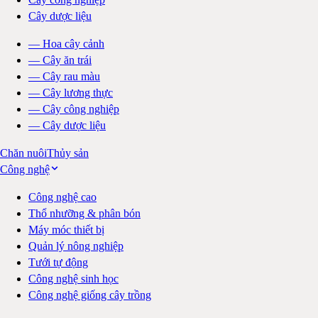
Cây dược liệu
—
Hoa cây cảnh
—
Cây ăn trái
—
Cây rau màu
—
Cây lương thực
—
Cây công nghiệp
—
Cây dược liệu
Chăn nuôi
Thủy sản
Công nghệ
Công nghệ cao
Thổ nhưỡng & phân bón
Máy móc thiết bị
Quản lý nông nghiệp
Tưới tự động
Công nghệ sinh học
Công nghệ giống cây trồng