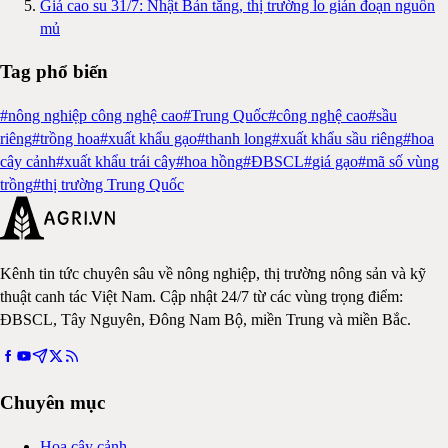
Giá cao su 31/7: Nhật Bản tăng, thị trường lo gián đoạn nguồn
mủ
Tag phổ biến
#
nông nghiệp công nghệ cao
#
Trung Quốc
#
công nghệ cao
#
sầu
riêng
#
trồng hoa
#
xuất khẩu gạo
#
thanh long
#
xuất khẩu sầu riêng
#
hoa
cây cảnh
#
xuất khẩu trái cây
#
hoa hồng
#
ĐBSCL
#
giá gạo
#
mã số vùng
trồng
#
thị trường Trung Quốc
Kênh tin tức chuyên sâu về nông nghiệp, thị trường nông sản và kỹ
thuật canh tác Việt Nam. Cập nhật 24/7 từ các vùng trọng điểm:
ĐBSCL, Tây Nguyên, Đông Nam Bộ, miền Trung và miền Bắc.
Chuyên mục
Hoa cây cảnh