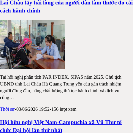
Lai Châu lấy hài lòng của người dân làm thước đo cải
cách hành chính
Tại hội nghị phân tích PAR INDEX, SIPAS năm 2025, Chủ tịch
UBND tỉnh Lai Châu Hà Quang Trung yêu cầu gắn trách nhiệm
người đứng đầu, nâng chất lượng thủ tục hành chính và dịch vụ
công
…
Thời sự
•
03/06/2026 19:52
•
156
lượt xem
Hội hữu nghị Việt Nam-Campuchia xã Vũ Thư tổ
chức Đại hội lần thứ nhất