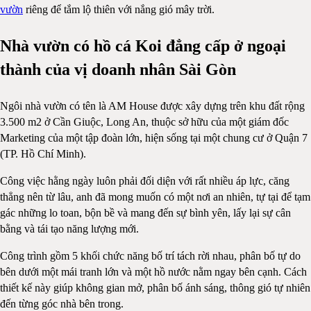
vườn
riêng để tắm lộ thiên với nắng gió mây trời.
Nhà vườn có hồ cá Koi đẳng cấp ở ngoại
thành của vị doanh nhân Sài Gòn
Ngôi nhà vườn có tên là AM House được xây dựng trên khu đất rộng
3.500 m2 ở Cần Giuộc, Long An, thuộc sở hữu của một giám đốc
Marketing của một tập đoàn lớn, hiện sống tại một chung cư ở Quận 7
(TP. Hồ Chí Minh).
Công việc hằng ngày luôn phải đối diện với rất nhiều áp lực, căng
thẳng nên từ lâu, anh đã mong muốn có một nơi an nhiên, tự tại để tạm
gác những lo toan, bộn bề và mang đến sự bình yên, lấy lại sự cân
bằng và tái tạo năng lượng mới.
Công trình gồm 5 khối chức năng bố trí tách rời nhau, phân bố tự do
bên dưới một mái tranh lớn và một hồ nước nằm ngay bên cạnh. Cách
thiết kế này giúp không gian mở, phân bố ánh sáng, thông gió tự nhiên
đến từng góc nhà bên trong.