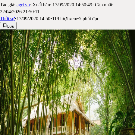
Tác giả:
agri.vn
· Xuất bản:
17/09/2020 14:50:49
· Cập nhật:
22/04/2026 21:50:11
Thời sự
•
17/09/2020 14:50
•
119
lượt xem
•
5
phút đọc
Lưu