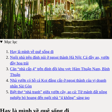
Mục lục
Hay là mình về quê sống đi
Ngôi nhà trên đỉnh núi ở ngoại thành Hà Nội: Cá đầy ao, vườn
đầy hoa trái
Căn “nhà cấp 4” trên đỉnh đồi khu vực Hàm Thuận Nam, Bình
Thuận
Nhà vườn có hồ cá Koi đẳng cấp ở ngoại thành của vị doanh
nhân Sài Gòn
Biệt thự “nhà tranh” giữa vườn cây, ao cá: Từ mảnh đất nông
nghiệp bỏ hoang đến ngôi nhà “4 không” sáng tạo
Hay là mình về quê sống đi