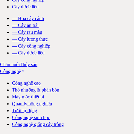
Cây dược liệu
—
Hoa cây cảnh
—
Cây ăn trái
—
Cây rau màu
—
Cây lương thực
—
Cây công nghiệp
—
Cây dược liệu
Chăn nuôi
Thủy sản
Công nghệ
Công nghệ cao
Thổ nhưỡng & phân bón
Máy móc thiết bị
Quản lý nông nghiệp
Tưới tự động
Công nghệ sinh học
Công nghệ giống cây trồng