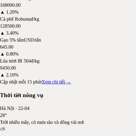
168000.00
▲
1.20%
Cà phê Robusta
đ/kg
128500.00
▲
3.40%
Gạo 5% tấm
USD/tấn
645.00
▲
0.80%
Lúa tươi IR 504
đ/kg
9450.00
▲
2.10%
Cập nhật mỗi 15 phút
Xem chi tiết →
Thời tiết nông vụ
Hà Nội
·
22-04
28
°
Trời nhiều mây, có mưa rào và dông vài nơi
⛅