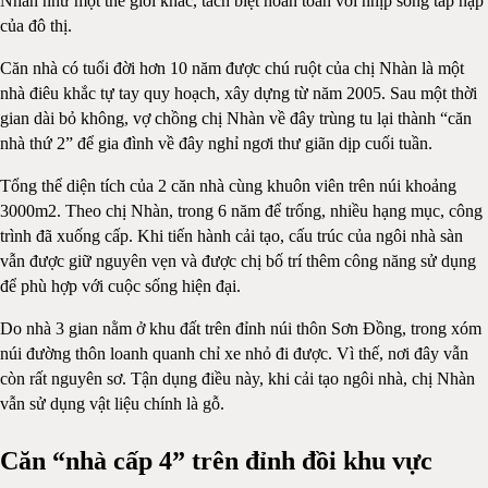
Nhàn như một thế giới khác, tách biệt hoàn toàn với nhịp sống tấp nập
của đô thị.
Căn nhà có tuổi đời hơn 10 năm được chú ruột của chị Nhàn là một
nhà điêu khắc tự tay quy hoạch, xây dựng từ năm 2005. Sau một thời
gian dài bỏ không, vợ chồng chị Nhàn về đây trùng tu lại thành “căn
nhà thứ 2” để gia đình về đây nghỉ ngơi thư giãn dịp cuối tuần.
Tổng thể diện tích của 2 căn nhà cùng khuôn viên trên núi khoảng
3000m2. Theo chị Nhàn, trong 6 năm để trống, nhiều hạng mục, công
trình đã xuống cấp. Khi tiến hành cải tạo, cấu trúc của ngôi nhà sàn
vẫn được giữ nguyên vẹn và được chị bố trí thêm công năng sử dụng
để phù hợp với cuộc sống hiện đại.
Do nhà 3 gian nằm ở khu đất trên đỉnh núi thôn Sơn Đồng, trong xóm
núi đường thôn loanh quanh chỉ xe nhỏ đi được. Vì thế, nơi đây vẫn
còn rất nguyên sơ. Tận dụng điều này, khi cải tạo ngôi nhà, chị Nhàn
vẫn sử dụng vật liệu chính là gỗ.
Căn “nhà cấp 4” trên đỉnh đồi khu vực