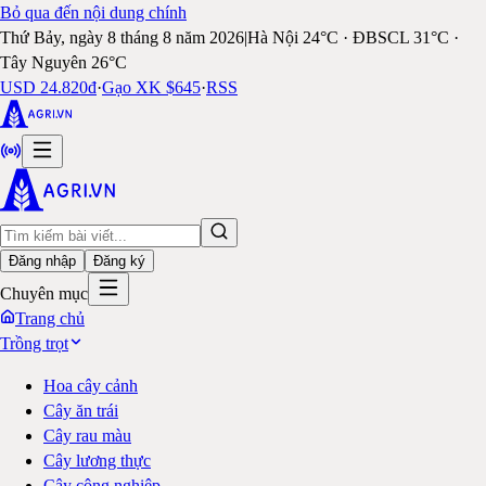
Bỏ qua đến nội dung chính
Thứ Bảy, ngày 8 tháng 8 năm 2026
|
Hà Nội 24°C · ĐBSCL 31°C ·
Tây Nguyên 26°C
USD 24.820đ
·
Gạo XK $645
·
RSS
Đăng nhập
Đăng ký
Chuyên mục
Trang chủ
Trồng trọt
Hoa cây cảnh
Cây ăn trái
Cây rau màu
Cây lương thực
Cây công nghiệp