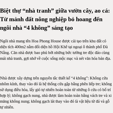
Biệt thự “nhà tranh” giữa vườn cây, ao cá:
Từ mảnh đất nông nghiệp bỏ hoang đến
ngôi nhà “4 không” sáng tạo
Ngôi nhà mang tên Hoa Phong House được cải tạo trên khu đất có
diện tích 400m2 nằm đối diện hồ Hội Khê tại ngoại ô thành phố Đà
Nẵng. Căn nhà được bao phủ bởi những bức tường tre độc đáo cùng
mái nhà tranh, gợi nhớ về cuộc sống mộc mạc và nét văn hóa bản địa.
Nhà được xây dựng trên nguyên tắc thiết kế “4 không”: Không cửa
nhôm kính, thay vào đó là hệ thống cửa gập bằng phên liếp tre; không
sử dụng điều hòa, lấy gió tự nhiên hoàn toàn từ những ô cửa có bố trí
hợp lý; không gạch nung, nhà được làm hoàn toàn bằng vách tre và xi
măng không nung; không gạch lát thay vào đó là vật liệu từ đá và gỗ
tự nhiên.