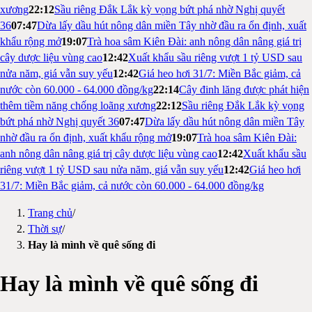
xương
22:12
Sầu riêng Đắk Lắk kỳ vọng bứt phá nhờ Nghị quyết
36
07:47
Dừa lấy dầu hút nông dân miền Tây nhờ đầu ra ổn định, xuất
khẩu rộng mở
19:07
Trà hoa sâm Kiên Đài: anh nông dân nâng giá trị
cây dược liệu vùng cao
12:42
Xuất khẩu sầu riêng vượt 1 tỷ USD sau
nửa năm, giá vẫn suy yếu
12:42
Giá heo hơi 31/7: Miền Bắc giảm, cả
nước còn 60.000 - 64.000 đồng/kg
22:14
Cây đinh lăng được phát hiện
thêm tiềm năng chống loãng xương
22:12
Sầu riêng Đắk Lắk kỳ vọng
bứt phá nhờ Nghị quyết 36
07:47
Dừa lấy dầu hút nông dân miền Tây
nhờ đầu ra ổn định, xuất khẩu rộng mở
19:07
Trà hoa sâm Kiên Đài:
anh nông dân nâng giá trị cây dược liệu vùng cao
12:42
Xuất khẩu sầu
riêng vượt 1 tỷ USD sau nửa năm, giá vẫn suy yếu
12:42
Giá heo hơi
31/7: Miền Bắc giảm, cả nước còn 60.000 - 64.000 đồng/kg
Trang chủ
/
Thời sự
/
Hay là mình về quê sống đi
Hay là mình về quê sống đi