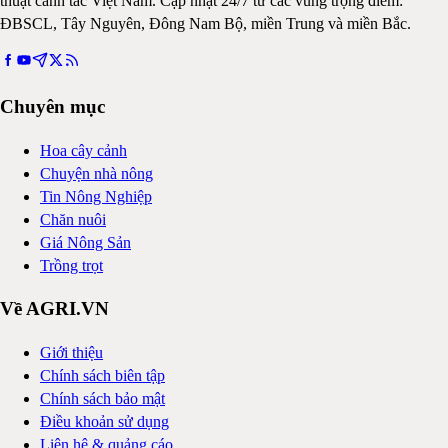
thuật canh tác Việt Nam. Cập nhật 24/7 từ các vùng trọng điểm:
ĐBSCL, Tây Nguyên, Đông Nam Bộ, miền Trung và miền Bắc.
Chuyên mục
Hoa cây cảnh
Chuyện nhà nông
Tin Nông Nghiệp
Chăn nuôi
Giá Nông Sản
Trồng trọt
Về AGRI.VN
Giới thiệu
Chính sách biên tập
Chính sách bảo mật
Điều khoản sử dụng
Liên hệ & quảng cáo