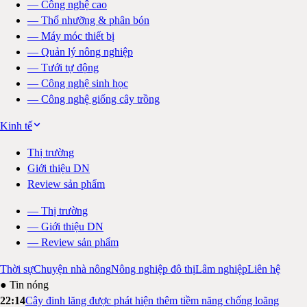
—
Công nghệ cao
—
Thổ nhưỡng & phân bón
—
Máy móc thiết bị
—
Quản lý nông nghiệp
—
Tưới tự động
—
Công nghệ sinh học
—
Công nghệ giống cây trồng
Kinh tế
Thị trường
Giới thiệu DN
Review sản phẩm
—
Thị trường
—
Giới thiệu DN
—
Review sản phẩm
Thời sự
Chuyện nhà nông
Nông nghiệp đô thị
Lâm nghiệp
Liên hệ
● Tin nóng
22:14
Cây đinh lăng được phát hiện thêm tiềm năng chống loãng