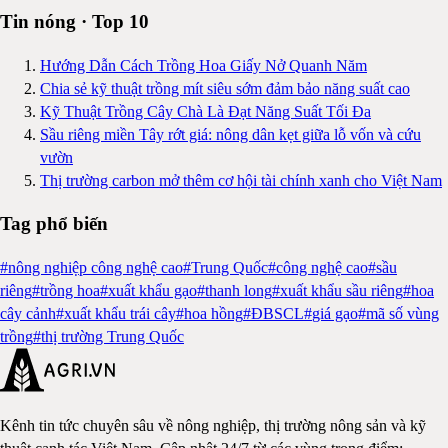
Tin nóng · Top 10
Hướng Dẫn Cách Trồng Hoa Giấy Nở Quanh Năm
Chia sẻ kỹ thuật trồng mít siêu sớm đảm bảo năng suất cao
Kỹ Thuật Trồng Cây Chà Là Đạt Năng Suất Tối Đa
Sầu riêng miền Tây rớt giá: nông dân kẹt giữa lỗ vốn và cứu
vườn
Thị trường carbon mở thêm cơ hội tài chính xanh cho Việt Nam
Tag phổ biến
#
nông nghiệp công nghệ cao
#
Trung Quốc
#
công nghệ cao
#
sầu
riêng
#
trồng hoa
#
xuất khẩu gạo
#
thanh long
#
xuất khẩu sầu riêng
#
hoa
cây cảnh
#
xuất khẩu trái cây
#
hoa hồng
#
ĐBSCL
#
giá gạo
#
mã số vùng
trồng
#
thị trường Trung Quốc
Kênh tin tức chuyên sâu về nông nghiệp, thị trường nông sản và kỹ