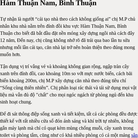
Hàm Thuận Nam, Bình Thuận
Tự nhận là người “cải tạo nhà theo cách không giống ai” chị M.P chủ
nhân khu nhà nằm trên đỉnh đồi khu vực Hàm Thuận Nam, Bình
Thuận cho biết đã bắt đầu đặt nền móng xây dựng ngôi nhà cách đây
12 năm, Đến nay, chị cũng không nhớ rõ đã trải qua bao lần tu sửa
nhưng mỗi lần cải tạo, căn nhà lại trở nên hoàn thiện theo đúng mong
muốn hơn.
Tận dụng vị trí vắng vẻ và khoảng không gian rộng, ngập tràn cây
xanh trên đỉnh đồi, cao khoảng 10m so với mực nước biển, cách bãi
biển khoảng 200m, chị M.P xây dựng căn nhà theo đúng tiêu chí
“Sống cùng thiên nhiên”. Chị phân loại rác thải và tái sử dụng mọi vật
liệu mà vẫn đủ độ "chất" cho mọi ngóc ngách từ phòng ngủ đến khu
sinh hoạt chung.
Để đi sát thông điệp sống xanh và tiết kiệm, tất cả các phòng đều được
thiết kế với rất nhiều cửa sổ đón ánh sáng và khí trời tự nhiên, không
gắn máy lạnh mà chỉ có quạt kèm mùng chống muỗi, cây xanh trong
toilet và phòng tắm, cũng như có khá nhiều phòng có cả một mảng
sân