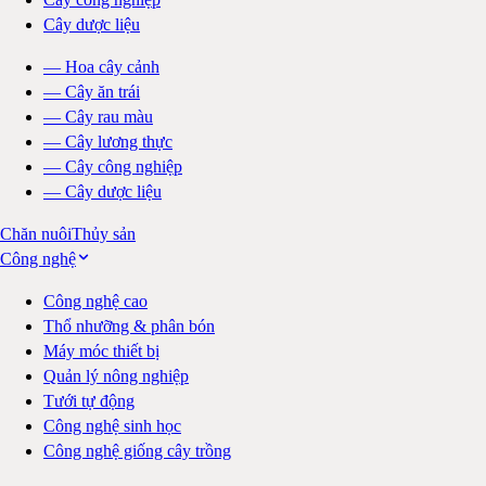
Cây dược liệu
—
Hoa cây cảnh
—
Cây ăn trái
—
Cây rau màu
—
Cây lương thực
—
Cây công nghiệp
—
Cây dược liệu
Chăn nuôi
Thủy sản
Công nghệ
Công nghệ cao
Thổ nhưỡng & phân bón
Máy móc thiết bị
Quản lý nông nghiệp
Tưới tự động
Công nghệ sinh học
Công nghệ giống cây trồng