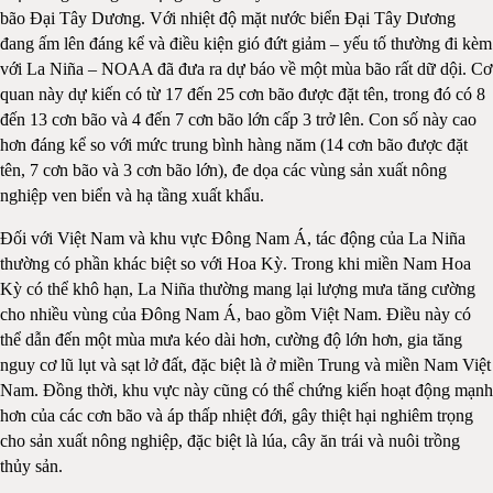
bão Đại Tây Dương. Với nhiệt độ mặt nước biển Đại Tây Dương
đang ấm lên đáng kể và điều kiện gió đứt giảm – yếu tố thường đi kèm
với La Niña – NOAA đã đưa ra dự báo về một mùa bão rất dữ dội. Cơ
quan này dự kiến có từ 17 đến 25 cơn bão được đặt tên, trong đó có 8
đến 13 cơn bão và 4 đến 7 cơn bão lớn cấp 3 trở lên. Con số này cao
hơn đáng kể so với mức trung bình hàng năm (14 cơn bão được đặt
tên, 7 cơn bão và 3 cơn bão lớn), đe dọa các vùng sản xuất nông
nghiệp ven biển và hạ tầng xuất khẩu.
Đối với Việt Nam và khu vực Đông Nam Á, tác động của La Niña
thường có phần khác biệt so với Hoa Kỳ. Trong khi miền Nam Hoa
Kỳ có thể khô hạn, La Niña thường mang lại lượng mưa tăng cường
cho nhiều vùng của Đông Nam Á, bao gồm Việt Nam. Điều này có
thể dẫn đến một mùa mưa kéo dài hơn, cường độ lớn hơn, gia tăng
nguy cơ lũ lụt và sạt lở đất, đặc biệt là ở miền Trung và miền Nam Việt
Nam. Đồng thời, khu vực này cũng có thể chứng kiến hoạt động mạnh
hơn của các cơn bão và áp thấp nhiệt đới, gây thiệt hại nghiêm trọng
cho sản xuất nông nghiệp, đặc biệt là lúa, cây ăn trái và nuôi trồng
thủy sản.