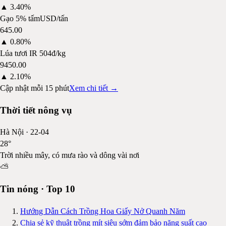
▲
3.40%
Gạo 5% tấm
USD/tấn
645.00
▲
0.80%
Lúa tươi IR 504
đ/kg
9450.00
▲
2.10%
Cập nhật mỗi 15 phút
Xem chi tiết →
Thời tiết nông vụ
Hà Nội
·
22-04
28
°
Trời nhiều mây, có mưa rào và dông vài nơi
⛅
Tin nóng · Top 10
Hướng Dẫn Cách Trồng Hoa Giấy Nở Quanh Năm
Chia sẻ kỹ thuật trồng mít siêu sớm đảm bảo năng suất cao