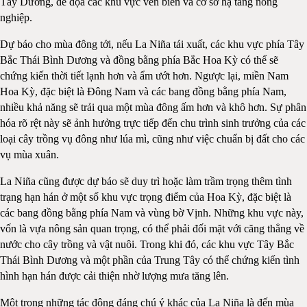
Tây Dương, đe dọa các khu vực ven biển và cơ sở hạ tầng nông
nghiệp.
Dự báo cho mùa đông tới, nếu La Niña tái xuất, các khu vực phía Tây
Bắc Thái Bình Dương và đồng bằng phía Bắc Hoa Kỳ có thể sẽ
chứng kiến thời tiết lạnh hơn và ẩm ướt hơn. Ngược lại, miền Nam
Hoa Kỳ, đặc biệt là Đông Nam và các bang đồng bằng phía Nam,
nhiều khả năng sẽ trải qua một mùa đông ấm hơn và khô hơn. Sự phân
hóa rõ rệt này sẽ ảnh hưởng trực tiếp đến chu trình sinh trưởng của các
loại cây trồng vụ đông như lúa mì, cũng như việc chuẩn bị đất cho các
vụ mùa xuân.
La Niña cũng được dự báo sẽ duy trì hoặc làm trầm trọng thêm tình
trạng hạn hán ở một số khu vực trọng điểm của Hoa Kỳ, đặc biệt là
các bang đồng bằng phía Nam và vùng bờ Vịnh. Những khu vực này,
vốn là vựa nông sản quan trọng, có thể phải đối mặt với căng thẳng về
nước cho cây trồng và vật nuôi. Trong khi đó, các khu vực Tây Bắc
Thái Bình Dương và một phần của Trung Tây có thể chứng kiến tình
hình hạn hán được cải thiện nhờ lượng mưa tăng lên.
Một trong những tác động đáng chú ý khác của La Niña là đến mùa