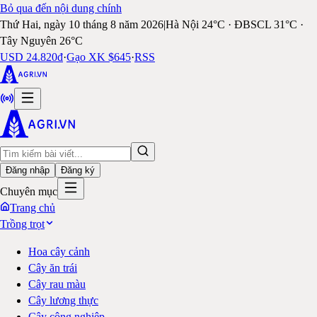
Bỏ qua đến nội dung chính
Thứ Hai, ngày 10 tháng 8 năm 2026
|
Hà Nội 24°C · ĐBSCL 31°C ·
Tây Nguyên 26°C
USD 24.820đ
·
Gạo XK $645
·
RSS
Đăng nhập
Đăng ký
Chuyên mục
Trang chủ
Trồng trọt
Hoa cây cảnh
Cây ăn trái
Cây rau màu
Cây lương thực
Cây công nghiệp