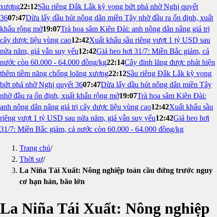
xương
22:12
Sầu riêng Đắk Lắk kỳ vọng bứt phá nhờ Nghị quyết
36
07:47
Dừa lấy dầu hút nông dân miền Tây nhờ đầu ra ổn định, xuất
khẩu rộng mở
19:07
Trà hoa sâm Kiên Đài: anh nông dân nâng giá trị
cây dược liệu vùng cao
12:42
Xuất khẩu sầu riêng vượt 1 tỷ USD sau
nửa năm, giá vẫn suy yếu
12:42
Giá heo hơi 31/7: Miền Bắc giảm, cả
nước còn 60.000 - 64.000 đồng/kg
22:14
Cây đinh lăng được phát hiện
thêm tiềm năng chống loãng xương
22:12
Sầu riêng Đắk Lắk kỳ vọng
bứt phá nhờ Nghị quyết 36
07:47
Dừa lấy dầu hút nông dân miền Tây
nhờ đầu ra ổn định, xuất khẩu rộng mở
19:07
Trà hoa sâm Kiên Đài:
anh nông dân nâng giá trị cây dược liệu vùng cao
12:42
Xuất khẩu sầu
riêng vượt 1 tỷ USD sau nửa năm, giá vẫn suy yếu
12:42
Giá heo hơi
31/7: Miền Bắc giảm, cả nước còn 60.000 - 64.000 đồng/kg
Trang chủ
/
Thời sự
/
La Niña Tái Xuất: Nông nghiệp toàn cầu đứng trước nguy
cơ hạn hán, bão lớn
La Niña Tái Xuất: Nông nghiệp