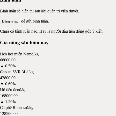
Bình luận sẽ hiển thị sau khi quản trị viên duyệt.
để gửi bình luận.
Đăng nhập
Chưa có bình luận nào. Hãy là người đầu tiên đóng góp ý kiến.
Giá nông sản hôm nay
Heo hơi miền Nam
đ/kg
68000.00
▲
0.50%
Cao su SVR 3L
đ/kg
42800.00
▼
0.60%
Hồ tiêu đen
đ/kg
168000.00
▲
1.20%
Cà phê Robusta
đ/kg
128500.00