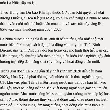
một La Niña sắp trở lại.
Theo Trung tâm Dự báo Khí hậu thuộc Cơ quan Khí quyển và Đại
dương Quốc gia Hoa Kỳ (NOAA), có 49% khả năng La Niña sẽ hình
thành vào cuối mùa hè hoặc đầu mùa thu, và xác suất này tăng lên
65% vào mùa thu/đông năm 2024-2025.
La Niña được định nghĩa là sự lạnh đi bất thường của nhiệt độ mặt
nước biển ở khu vực xích đạo phía đông và trung tâm Thái Bình
Dương, gây ra những thay đổi lớn trong các mô hình thời tiết toàn cầu.
Hiện tượng này thường kéo theo những điều kiện khắc nghiệt, gây ảnh
hưởng trực tiếp đến năng suất cây trồng và hoạt động chăn nuôi.
Trong giai đoạn La Niña gần đây nhất (từ năm 2020 đến đầu năm
2023), Hoa Kỳ đã phải đối mặt với nhiều thách thức nghiêm trọng.
Các khu vực phía Tây và miền Trung nước này trải qua hạn hán kéo
dài, gây thiệt hại đáng kể cho sản xuất nông nghiệp và gây áp lực lên
nguồn nước. Mực nước sông Mississippi giảm xuống mức thấp kỷ lục,
cản trở giao thông đường thủy và hoạt động xuất khẩu nông sản. Bên
cạnh đó, La Niña cũng làm tăng cường hoạt động của mùa bão Đại