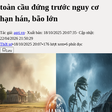
toàn cầu đứng trước nguy cơ
hạn hán, bão lớn
Tác giả:
agri.vn
· Xuất bản:
18/10/2025 20:07:35
· Cập nhật:
22/04/2026 21:50:29
Thời sự
•
18/10/2025 20:07
•
176
lượt xem
•
6
phút đọc
Lưu