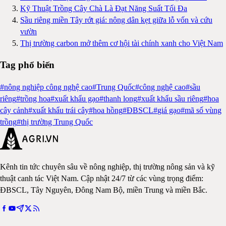
Kỹ Thuật Trồng Cây Chà Là Đạt Năng Suất Tối Đa
Sầu riêng miền Tây rớt giá: nông dân kẹt giữa lỗ vốn và cứu
vườn
Thị trường carbon mở thêm cơ hội tài chính xanh cho Việt Nam
Tag phổ biến
#
nông nghiệp công nghệ cao
#
Trung Quốc
#
công nghệ cao
#
sầu
riêng
#
trồng hoa
#
xuất khẩu gạo
#
thanh long
#
xuất khẩu sầu riêng
#
hoa
cây cảnh
#
xuất khẩu trái cây
#
hoa hồng
#
ĐBSCL
#
giá gạo
#
mã số vùng
trồng
#
thị trường Trung Quốc
Kênh tin tức chuyên sâu về nông nghiệp, thị trường nông sản và kỹ
thuật canh tác Việt Nam. Cập nhật 24/7 từ các vùng trọng điểm:
ĐBSCL, Tây Nguyên, Đông Nam Bộ, miền Trung và miền Bắc.