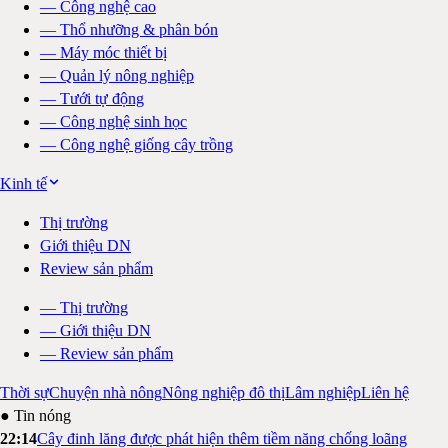
—
Công nghệ cao
—
Thổ nhưỡng & phân bón
—
Máy móc thiết bị
—
Quản lý nông nghiệp
—
Tưới tự động
—
Công nghệ sinh học
—
Công nghệ giống cây trồng
Kinh tế
Thị trường
Giới thiệu DN
Review sản phẩm
—
Thị trường
—
Giới thiệu DN
—
Review sản phẩm
Thời sự
Chuyện nhà nông
Nông nghiệp đô thị
Lâm nghiệp
Liên hệ
● Tin nóng
22:14
Cây đinh lăng được phát hiện thêm tiềm năng chống loãng