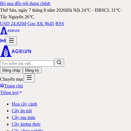
Bỏ qua đến nội dung chính
Thứ Sáu, ngày 7 tháng 8 năm 2026
|
Hà Nội 24°C · ĐBSCL 31°C ·
Tây Nguyên 26°C
USD 24.820đ
·
Gạo XK $645
·
RSS
Đăng nhập
Đăng ký
Chuyên mục
Trang chủ
Trồng trọt
Hoa cây cảnh
Cây ăn trái
Cây rau màu
Cây lương thực
Cây công nghiệp