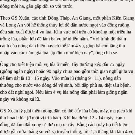
đồng mỗi ha, gần gấp đôi so với trước.
Theo GS Xuân, các tỉnh Đồng Tháp, An Giang, một phần Kiên Giang
và Long An với hệ thống thủy lợi dễ dẫn nước ngọt vào đồng ruộng,
đều sản xuất được 4 vụ lúa. Khu vực nói trên có khoảng một triệu ha
trồng lúa, phần lớn đã làm ba vụ từ nhiều năm. "Với trình độ thâm
canh của nông dân hiện nay có thể làm 4 vụ, giúp bà con tăng thu
nhập vào các năm giá lúa lập đỉnh như hiện nay", ông chia sẻ.
Ông cho biết hiện mỗi vụ lúa ở miền Tây thường kéo dài 75 ngày
(giống ngắn ngày) hoặc 90 ngày chưa bao gồm thời gian nghỉ giữa vụ
để làm đất là 10 - 15 ngày. Vào mùa lũ (tháng 9 - 11), nông dân
thường cho nước vào đồng để vệ sinh, bồi đắp phù sa, diệt sâu bệnh,
cho đất nghỉ ngơi. Nếu làm 4 vụ lúa nông dân phải làm giống ngắn
ngày và không xả lũ.
GS Xuân lý giải thêm nông dân có thể cấy lúa bằng máy, mạ gieo khi
thu hoạch lúa (ở một vị trí khác). Khi lúa được 12 - 14 ngày, cánh
đồng đã làm đất xong sẽ đưa mạ ra cấy. Bằng cách này họ tiết kiệm
được gần nửa tháng so với sạ truyền thống, tức 1,5 tháng khi làm 4 vụ.