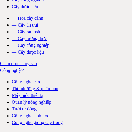
Cây dược liệu
—
Hoa cây cảnh
—
Cây ăn trái
—
Cây rau màu
—
Cây lương thực
—
Cây công nghiệp
—
Cây dược liệu
Chăn nuôi
Thủy sản
Công nghệ
Công nghệ cao
Thổ nhưỡng & phân bón
Máy móc thiết bị
Quản lý nông nghiệp
Tưới tự động
Công nghệ sinh học
Công nghệ giống cây trồng