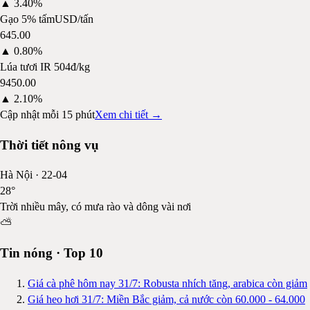
▲
3.40%
Gạo 5% tấm
USD/tấn
645.00
▲
0.80%
Lúa tươi IR 504
đ/kg
9450.00
▲
2.10%
Cập nhật mỗi 15 phút
Xem chi tiết →
Thời tiết nông vụ
Hà Nội
·
22-04
28
°
Trời nhiều mây, có mưa rào và dông vài nơi
⛅
Tin nóng · Top 10
Giá cà phê hôm nay 31/7: Robusta nhích tăng, arabica còn giảm
Giá heo hơi 31/7: Miền Bắc giảm, cả nước còn 60.000 - 64.000