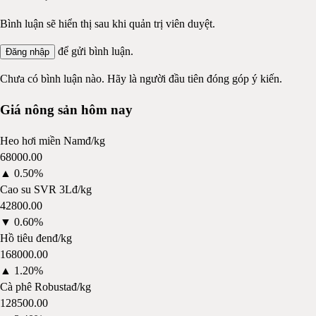
Bình luận sẽ hiển thị sau khi quản trị viên duyệt.
để gửi bình luận.
Đăng nhập
Chưa có bình luận nào. Hãy là người đầu tiên đóng góp ý kiến.
Giá nông sản hôm nay
Heo hơi miền Nam
đ/kg
68000.00
▲
0.50%
Cao su SVR 3L
đ/kg
42800.00
▼
0.60%
Hồ tiêu đen
đ/kg
168000.00
▲
1.20%
Cà phê Robusta
đ/kg
128500.00