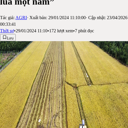
lúa một năm”
Tác giả:
AGRI
· Xuất bản:
29/01/2024 11:10:00
· Cập nhật:
23/04/2026
00:33:41
Thời sự
•
29/01/2024 11:10
•
172
lượt xem
•
7
phút đọc
Lưu