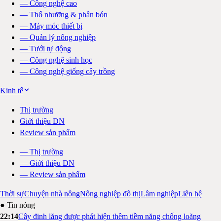
—
Công nghệ cao
—
Thổ nhưỡng & phân bón
—
Máy móc thiết bị
—
Quản lý nông nghiệp
—
Tưới tự động
—
Công nghệ sinh học
—
Công nghệ giống cây trồng
Kinh tế
Thị trường
Giới thiệu DN
Review sản phẩm
—
Thị trường
—
Giới thiệu DN
—
Review sản phẩm
Thời sự
Chuyện nhà nông
Nông nghiệp đô thị
Lâm nghiệp
Liên hệ
● Tin nóng
22:14
Cây đinh lăng được phát hiện thêm tiềm năng chống loãng