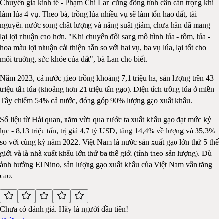
Chuyên gia kinh tế - Phạm Chi Lan cũng đồng tình cần cẩn trọng khi
làm lúa 4 vụ. Theo bà, trồng lúa nhiều vụ sẽ làm tổn hao đất, tài
nguyên nước song chất lượng và năng suất giảm, chưa hẳn đã mang
lại lợi nhuận cao hơn. "Khi chuyển đổi sang mô hình lúa - tôm, lúa -
hoa màu lợi nhuận cải thiện hẳn so với hai vụ, ba vụ lúa, lại tốt cho
môi trường, sức khỏe của đất", bà Lan cho biết.
Năm 2023, cả nước gieo trồng khoảng 7,1 triệu ha, sản lượng trên 43
triệu tấn lúa (khoảng hơn 21 triệu tấn gạo). Diện tích trồng lúa ở miền
Tây chiếm 54% cả nước, đóng góp 90% lượng gạo xuất khẩu.
Số liệu từ Hải quan, năm vừa qua nước ta xuất khẩu gạo đạt mức kỷ
lục - 8,13 triệu tấn, trị giá 4,7 tỷ USD, tăng 14,4% về lượng và 35,3%
so với cùng kỳ năm 2022. Việt Nam là nước sản xuất gạo lớn thứ 5 thế
giới và là nhà xuất khẩu lớn thứ ba thế giới (tính theo sản lượng). Dù
ảnh hưởng El Nino, sản lượng gạo xuất khẩu của Việt Nam vẫn tăng
cao.
Chưa có đánh giá. Hãy là người đầu tiên!