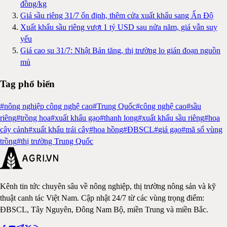
đồng/kg
Giá sầu riêng 31/7 ổn định, thêm cửa xuất khẩu sang Ấn Độ
Xuất khẩu sầu riêng vượt 1 tỷ USD sau nửa năm, giá vẫn suy
yếu
Giá cao su 31/7: Nhật Bản tăng, thị trường lo gián đoạn nguồn
mủ
Tag phổ biến
#
nông nghiệp công nghệ cao
#
Trung Quốc
#
công nghệ cao
#
sầu
riêng
#
trồng hoa
#
xuất khẩu gạo
#
thanh long
#
xuất khẩu sầu riêng
#
hoa
cây cảnh
#
xuất khẩu trái cây
#
hoa hồng
#
ĐBSCL
#
giá gạo
#
mã số vùng
trồng
#
thị trường Trung Quốc
Kênh tin tức chuyên sâu về nông nghiệp, thị trường nông sản và kỹ
thuật canh tác Việt Nam. Cập nhật 24/7 từ các vùng trọng điểm:
ĐBSCL, Tây Nguyên, Đông Nam Bộ, miền Trung và miền Bắc.