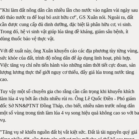
"Khi làm đất nông dân cần nhiều lần cho nước vào ngâm vài ngày sau
đó tháo nước ra để loại bỏ axit hữu cơ", GS Xuân nói. Ngoài ra, đất
cần được cung cấp đủ dinh dưỡng, đặc biệt là phân hữu cơ, vi sinh.
Trong đó, hệ vi sinh vật giúp lúa tăng đề kháng, giảm sâu bệnh, ít
dùng thuốc bảo vệ thực vật.
Với đề xuất này, ông Xuân khuyến cáo các địa phương tùy từng vùng,
sức khỏe của đất, trình độ nông dân để áp dụng linh hoạt, phù hợp.
Việc tăng vụ chỉ nên tiến hành vào những năm thời tiết cực đoan, sản
lượng lương thực thế giới nguy cơ thiếu, đẩy giá lúa trong nước tăng
cao.
Tuy vậy một số chuyên gia cho rằng cần cẩn trọng khi khuyến khích
làm lúa 4 vụ bởi ẩn chứa nhiều rủi ro. Ông Lê Quốc Điền - Phó giám
đốc Sở NN&PTNT Đồng Tháp, cho biết, nhiều năm trước nông dân
một số vùng trong tỉnh làm lúa 4 vụ song hiệu quả không cao so với ba
vụ.
"Tăng vụ sẽ khiến nguồn đất bị vắt kiệt sức. Đất là tài nguyên quý giá