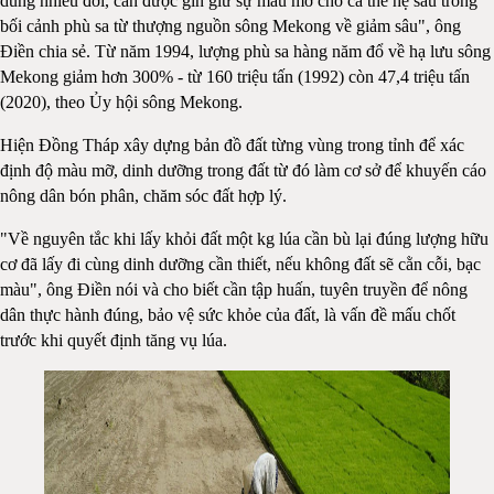
dùng nhiều đời, cần được gìn giữ sự màu mỡ cho cả thế hệ sau trong
bối cảnh phù sa từ thượng nguồn sông Mekong về giảm sâu", ông
Điền chia sẻ. Từ năm 1994, lượng phù sa hàng năm đổ về hạ lưu sông
Mekong giảm hơn 300% - từ 160 triệu tấn (1992) còn 47,4 triệu tấn
(2020), theo Ủy hội sông Mekong.
Hiện Đồng Tháp xây dựng bản đồ đất từng vùng trong tỉnh để xác
định độ màu mỡ, dinh dưỡng trong đất từ đó làm cơ sở để khuyến cáo
nông dân bón phân, chăm sóc đất hợp lý.
"Về nguyên tắc khi lấy khỏi đất một kg lúa cần bù lại đúng lượng hữu
cơ đã lấy đi cùng dinh dưỡng cần thiết, nếu không đất sẽ cằn cỗi, bạc
màu", ông Điền nói và cho biết cần tập huấn, tuyên truyền để nông
dân thực hành đúng, bảo vệ sức khỏe của đất, là vấn đề mấu chốt
trước khi quyết định tăng vụ lúa.