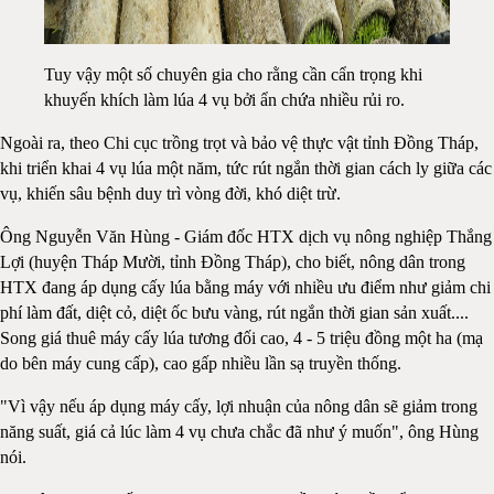
Tuy vậy một số chuyên gia cho rằng cần cẩn trọng khi
khuyến khích làm lúa 4 vụ bởi ẩn chứa nhiều rủi ro.
Ngoài ra, theo Chi cục trồng trọt và bảo vệ thực vật tỉnh Đồng Tháp,
khi triển khai 4 vụ lúa một năm, tức rút ngắn thời gian cách ly giữa các
vụ, khiến sâu bệnh duy trì vòng đời, khó diệt trừ.
Ông Nguyễn Văn Hùng - Giám đốc HTX dịch vụ nông nghiệp Thắng
Lợi (huyện Tháp Mười, tỉnh Đồng Tháp), cho biết, nông dân trong
HTX đang áp dụng cấy lúa bằng máy với nhiều ưu điểm như giảm chi
phí làm đất, diệt cỏ, diệt ốc bưu vàng, rút ngắn thời gian sản xuất....
Song giá thuê máy cấy lúa tương đối cao, 4 - 5 triệu đồng một ha (mạ
do bên máy cung cấp), cao gấp nhiều lần sạ truyền thống.
"Vì vậy nếu áp dụng máy cấy, lợi nhuận của nông dân sẽ giảm trong
năng suất, giá cả lúc làm 4 vụ chưa chắc đã như ý muốn", ông Hùng
nói.