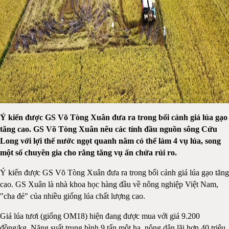
Ý kiến được GS Võ Tòng Xuân đưa ra trong bối cảnh giá lúa gạo
tăng cao.
GS Võ Tòng Xuân nêu các tỉnh đầu nguồn sông Cửu
Long với lợi thế nước ngọt quanh năm có thể làm 4 vụ lúa, song
một số chuyên gia cho rằng tăng vụ ẩn chứa rủi ro.
Ý kiến được GS Võ Tòng Xuân đưa ra trong bối cảnh giá lúa gạo tăng
cao. GS Xuân là nhà khoa học hàng đầu về nông nghiệp Việt Nam,
"cha đẻ" của nhiều giống lúa chất lượng cao.
Giá lúa tươi (giống OM18) hiện đang được mua với giá 9.200
đồng/kg. Năng suất trung bình 9 tấn một ha, nông dân lãi hơn 40 triệu