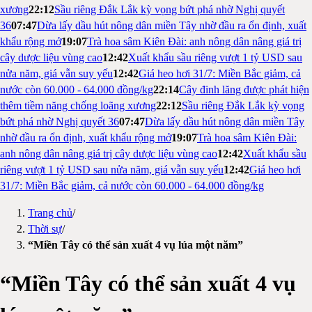
xương
22:12
Sầu riêng Đắk Lắk kỳ vọng bứt phá nhờ Nghị quyết
36
07:47
Dừa lấy dầu hút nông dân miền Tây nhờ đầu ra ổn định, xuất
khẩu rộng mở
19:07
Trà hoa sâm Kiên Đài: anh nông dân nâng giá trị
cây dược liệu vùng cao
12:42
Xuất khẩu sầu riêng vượt 1 tỷ USD sau
nửa năm, giá vẫn suy yếu
12:42
Giá heo hơi 31/7: Miền Bắc giảm, cả
nước còn 60.000 - 64.000 đồng/kg
22:14
Cây đinh lăng được phát hiện
thêm tiềm năng chống loãng xương
22:12
Sầu riêng Đắk Lắk kỳ vọng
bứt phá nhờ Nghị quyết 36
07:47
Dừa lấy dầu hút nông dân miền Tây
nhờ đầu ra ổn định, xuất khẩu rộng mở
19:07
Trà hoa sâm Kiên Đài:
anh nông dân nâng giá trị cây dược liệu vùng cao
12:42
Xuất khẩu sầu
riêng vượt 1 tỷ USD sau nửa năm, giá vẫn suy yếu
12:42
Giá heo hơi
31/7: Miền Bắc giảm, cả nước còn 60.000 - 64.000 đồng/kg
Trang chủ
/
Thời sự
/
“Miền Tây có thể sản xuất 4 vụ lúa một năm”
“Miền Tây có thể sản xuất 4 vụ