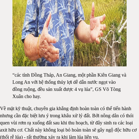
“các tỉnh Đồng Tháp, An Giang, một phần Kiên Giang và
Long An với hệ thống thủy lợi dễ dẫn nước ngọt vào
đồng ruộng, đều sản xuất được 4 vụ lúa”, GS Võ Tòng
Xuân cho hay.
Về mặt kỹ thuật, chuyên gia khẳng định hoàn toàn có thể tiến hành
nhưng cần đặc biệt lưu ý trong khâu xử lý đất. Bởi nông dân có thói
quen vùi rơm rạ xuống đất sau khi thu hoạch, từ đây sinh ra các loại
axit hữu cơ. Chất này không loại bỏ hoàn toàn sẽ gây ngộ độc hữu cơ
(thối rễ lúa) - rất thường xảy ra khi làm lúa liên vụ.