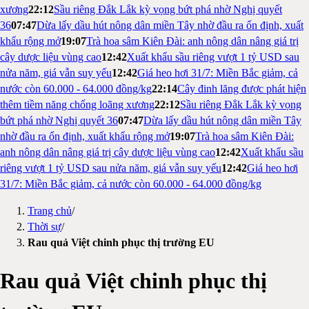
xương
22:12
Sầu riêng Đắk Lắk kỳ vọng bứt phá nhờ Nghị quyết
36
07:47
Dừa lấy dầu hút nông dân miền Tây nhờ đầu ra ổn định, xuất
khẩu rộng mở
19:07
Trà hoa sâm Kiên Đài: anh nông dân nâng giá trị
cây dược liệu vùng cao
12:42
Xuất khẩu sầu riêng vượt 1 tỷ USD sau
nửa năm, giá vẫn suy yếu
12:42
Giá heo hơi 31/7: Miền Bắc giảm, cả
nước còn 60.000 - 64.000 đồng/kg
22:14
Cây đinh lăng được phát hiện
thêm tiềm năng chống loãng xương
22:12
Sầu riêng Đắk Lắk kỳ vọng
bứt phá nhờ Nghị quyết 36
07:47
Dừa lấy dầu hút nông dân miền Tây
nhờ đầu ra ổn định, xuất khẩu rộng mở
19:07
Trà hoa sâm Kiên Đài:
anh nông dân nâng giá trị cây dược liệu vùng cao
12:42
Xuất khẩu sầu
riêng vượt 1 tỷ USD sau nửa năm, giá vẫn suy yếu
12:42
Giá heo hơi
31/7: Miền Bắc giảm, cả nước còn 60.000 - 64.000 đồng/kg
Trang chủ
/
Thời sự
/
Rau quả Việt chinh phục thị trường EU
Rau quả Việt chinh phục thị