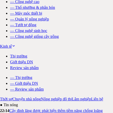
—
Công nghệ cao
—
Thổ nhưỡng & phân bón
—
Máy móc thiết bị
—
Quản lý nông nghiệp
—
Tưới tự động
—
Công nghệ sinh học
—
Công nghệ giống cây trồng
Kinh tế
Thị trường
Giới thiệu DN
Review sản phẩm
—
Thị trường
—
Giới thiệu DN
—
Review sản phẩm
Thời sự
Chuyện nhà nông
Nông nghiệp đô thị
Lâm nghiệp
Liên hệ
● Tin nóng
22:14
Cây đinh lăng được phát hiện thêm tiềm năng chống loãng