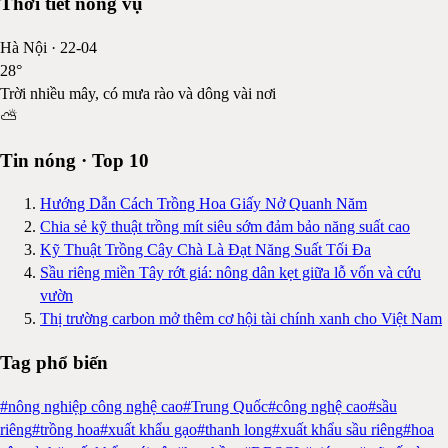
Thời tiết nông vụ
Hà Nội
·
22-04
28
°
Trời nhiều mây, có mưa rào và dông vài nơi
⛅
Tin nóng · Top 10
Hướng Dẫn Cách Trồng Hoa Giấy Nở Quanh Năm
Chia sẻ kỹ thuật trồng mít siêu sớm đảm bảo năng suất cao
Kỹ Thuật Trồng Cây Chà Là Đạt Năng Suất Tối Đa
Sầu riêng miền Tây rớt giá: nông dân kẹt giữa lỗ vốn và cứu
vườn
Thị trường carbon mở thêm cơ hội tài chính xanh cho Việt Nam
Tag phổ biến
#
nông nghiệp công nghệ cao
#
Trung Quốc
#
công nghệ cao
#
sầu
riêng
#
trồng hoa
#
xuất khẩu gạo
#
thanh long
#
xuất khẩu sầu riêng
#
hoa