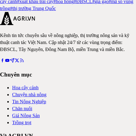
cây cảnh
#
xuất khẩu trái cây
#
hoa hồng
#
ĐBSCL
#
giá gạo
#
mã số vùng
trồng
#
thị trường Trung Quốc
Kênh tin tức chuyên sâu về nông nghiệp, thị trường nông sản và kỹ
thuật canh tác Việt Nam. Cập nhật 24/7 từ các vùng trọng điểm:
ĐBSCL, Tây Nguyên, Đông Nam Bộ, miền Trung và miền Bắc.
Chuyên mục
Hoa cây cảnh
Chuyện nhà nông
Tin Nông Nghiệp
Chăn nuôi
Giá Nông Sản
Trồng trọt
Về AGRI.VN