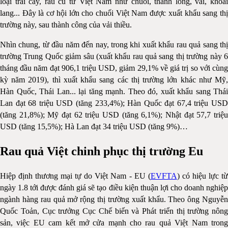
loại trái cây, rau củ từ Việt Nam như chuối, thanh long, vải, khoai
lang... Đây là cơ hội lớn cho chuối Việt Nam được xuất khẩu sang thị
trường này, sau thành công của vải thiều.
Nhìn chung, từ đầu năm đến nay, trong khi xuất khẩu rau quả sang thị
trường Trung Quốc giảm sâu (xuất khẩu rau quả sang thị trường này 6
tháng đầu năm đạt 906,1 triệu USD, giảm 29,1% về giá trị so với cùng
kỳ năm 2019), thì xuất khẩu sang các thị trường lớn khác như Mỹ,
Hàn Quốc, Thái Lan... lại tăng mạnh. Theo đó, xuất khẩu sang Thái
Lan đạt 68 triệu USD (tăng 233,4%); Hàn Quốc đạt 67,4 triệu USD
(tăng 21,8%); Mỹ đạt 62 triệu USD (tăng 6,1%); Nhật đạt 57,7 triệu
USD (tăng 15,5%); Hà Lan đạt 34 triệu USD (tăng 9%)…
Rau quả Việt chinh phục thị trường Eu
Hiệp định thương mại tự do Việt Nam - EU (
EVFTA
) có hiệu lực t
ngày 1.8 tới được đánh giá sẽ tạo điều kiện thuận lợi cho doanh nghiệp
ngành hàng rau quả mở rộng thị trường xuất khẩu. Theo ông Nguyễn
Quốc Toản, Cục trưởng Cục Chế biến và Phát triển thị trường nông
sản, việc EU cam kết mở cửa mạnh cho rau quả Việt Nam trong