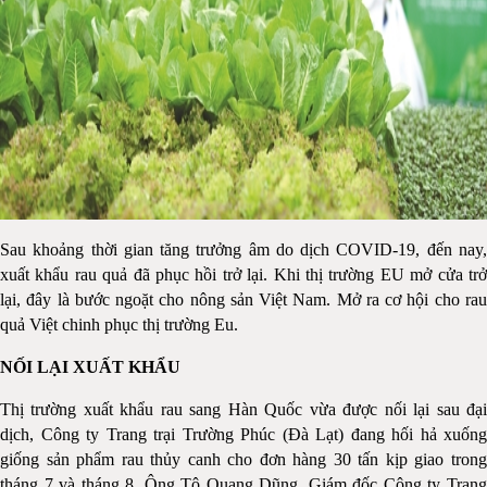
Sau khoảng thời gian tăng trưởng âm do dịch COVID-19, đến nay,
xuất khẩu rau quả đã phục hồi trở lại. Khi thị trường EU mở cửa trở
lại, đây là bước ngoặt cho nông sản Việt Nam. Mở ra cơ hội cho rau
quả Việt chinh phục thị trường Eu.
NỐI LẠI XUẤT KHẨU
Thị trường xuất khẩu rau sang Hàn Quốc vừa được nối lại sau đại
dịch, Công ty Trang trại Trường Phúc (Đà Lạt) đang hối hả xuống
giống sản phẩm rau thủy canh cho đơn hàng 30 tấn kịp giao trong
tháng 7 và tháng 8. Ông Tô Quang Dũng, Giám đốc Công ty Trang