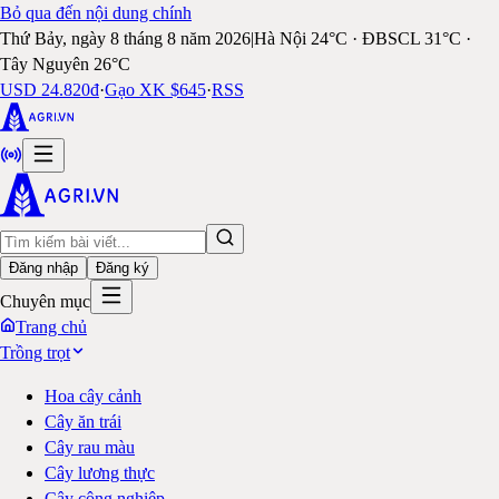
Bỏ qua đến nội dung chính
Thứ Bảy, ngày 8 tháng 8 năm 2026
|
Hà Nội 24°C · ĐBSCL 31°C ·
Tây Nguyên 26°C
USD 24.820đ
·
Gạo XK $645
·
RSS
Đăng nhập
Đăng ký
Chuyên mục
Trang chủ
Trồng trọt
Hoa cây cảnh
Cây ăn trái
Cây rau màu
Cây lương thực
Cây công nghiệp