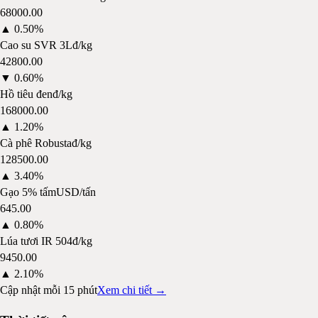
68000.00
▲
0.50%
Cao su SVR 3L
đ/kg
42800.00
▼
0.60%
Hồ tiêu đen
đ/kg
168000.00
▲
1.20%
Cà phê Robusta
đ/kg
128500.00
▲
3.40%
Gạo 5% tấm
USD/tấn
645.00
▲
0.80%
Lúa tươi IR 504
đ/kg
9450.00
▲
2.10%
Cập nhật mỗi 15 phút
Xem chi tiết →