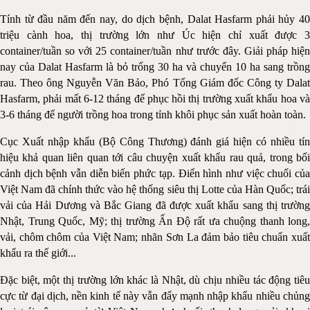
Tính từ đầu năm đến nay, do dịch bệnh, Dalat Hasfarm phải hủy 40
triệu cành hoa, thị trường lớn như Úc hiện chỉ xuất được 3
container/tuần so với 25 container/tuần như trước đây. Giải pháp hiện
nay của Dalat Hasfarm là bỏ trống 30 ha và chuyển 10 ha sang trồng
rau. Theo ông Nguyễn Văn Bảo, Phó Tổng Giám đốc Công ty Dalat
Hasfarm, phải mất 6-12 tháng để phục hồi thị trường xuất khẩu hoa và
3-6 tháng để người trồng hoa trong tỉnh khôi phục sản xuất hoàn toàn.
Cục Xuất nhập khẩu (Bộ Công Thương) đánh giá hiện có nhiều tín
hiệu khả quan liên quan tới câu chuyện xuất khẩu rau quả, trong bối
cảnh dịch bệnh vẫn diễn biến phức tạp. Điển hình như việc chuối của
Việt Nam đã chính thức vào hệ thống siêu thị Lotte của Hàn Quốc; trái
vải của Hải Dương và Bắc Giang đã được xuất khẩu sang thị trường
Nhật, Trung Quốc, Mỹ; thị trường Ấn Độ rất ưa chuộng thanh long,
vải, chôm chôm của Việt Nam; nhãn Sơn La đảm bảo tiêu chuẩn xuất
khẩu ra thế giới...
Đặc biệt, một thị trường lớn khác là Nhật, dù chịu nhiều tác động tiêu
cực từ đại dịch, nền kinh tế này vẫn đẩy mạnh nhập khẩu nhiều chủng