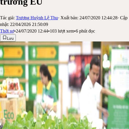
trường EU
Tác giả:
Trương Huỳnh Lệ Thu
· Xuất bản:
24/07/2020 12:44:28
· Cập
nhật:
22/04/2026 21:50:09
Thời sự
•
24/07/2020 12:44
•
103
lượt xem
•
6
phút đọc
Lưu