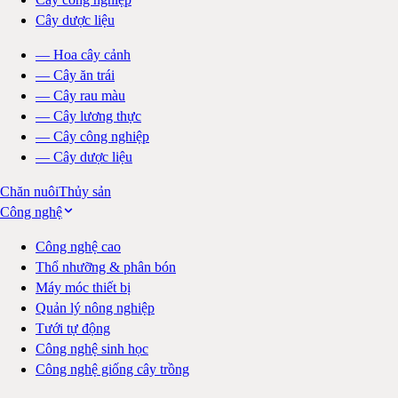
Cây dược liệu
—
Hoa cây cảnh
—
Cây ăn trái
—
Cây rau màu
—
Cây lương thực
—
Cây công nghiệp
—
Cây dược liệu
Chăn nuôi
Thủy sản
Công nghệ
Công nghệ cao
Thổ nhưỡng & phân bón
Máy móc thiết bị
Quản lý nông nghiệp
Tưới tự động
Công nghệ sinh học
Công nghệ giống cây trồng