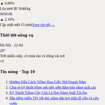
▲
0.80%
Lúa tươi IR 504
đ/kg
9450.00
▲
2.10%
Cập nhật mỗi 15 phút
Xem chi tiết →
Thời tiết nông vụ
Hà Nội
·
22-04
28
°
Trời nhiều mây, có mưa rào và dông vài nơi
⛅
Tin nóng · Top 10
Hướng Dẫn Cách Trồng Hoa Giấy Nở Quanh Năm
Chia sẻ kỹ thuật trồng mít siêu sớm đảm bảo năng suất cao
Kỹ Thuật Trồng Cây Chà Là Đạt Năng Suất Tối Đa
Sầu riêng miền Tây rớt giá: nông dân kẹt giữa lỗ vốn và cứu
vườn