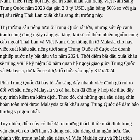
Nam. Theo Hiệp hội này, giá trị xuất khẩu sầu riêng Việt Nam sang
Trung Quốc năm 2023 đạt gần 2,3 tỷ USD, gần bằng 50% so với giá
trị sầu riêng Thái Lan xuất khẩu sang thị trường này.
Thị trường sầu riêng tươi ở Trung Quốc rất lớn, nhưng sức ép cạnh
tranh cũng đang ngày càng gia tăng, khi sẽ có thêm nhiều nguồn cung
cấp ngoài Thái Lan và Việt Nam. Các thông tin từ Malasia cho hay,
việc xuất khẩu sầu riêng tươi sang Trung Quốc sẽ được các doanh
nghiệp nước này bắt đầu vào năm 2024. Thời điểm bắt đầu xuất khẩu
sẽ trùng với lễ kỷ niệm 50 năm quan hệ ngoại giao giữa Trung Quốc
và Malaysia, dự kiến sẽ được tổ chức vào ngày 31/5/2024.
Phía Trung Quốc đã bày tỏ sẵn sàng đẩy nhanh việc đánh giá rủi ro
đối với sầu riêng Malaysia và cả hai bên đã đồng ý hợp tác thúc đẩy
quy trình kiểm tra kiểm dịch. Theo đó, chỉ những quả sầu riêng chín
hoàn toàn mới được Malaysia xuất khẩu sang Trung Quốc để đảm bảo
hương vị ngon nhất.
Tuy nhiên, điều này có thể đặt ra những thách thức nhất định trong
vận chuyển do thời hạn sử dụng của sầu riêng chín ngắn hơn. Các
thành viên trong ngành sầu riêng và Viện Nghiên cứu và Phát triển