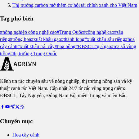
Thị trường carbon mở thêm cơ hội tài chính xanh cho Việt Nam
Tag phổ biến
#
nông nghiệp công nghệ cao
#
Trung Quốc
#
công nghệ cao
#
sầu
riêng
#
trồng hoa
#
xuất khẩu gạo
#
thanh long
#
xuất khẩu sầu riêng
#
hoa
cây cảnh
#
xuất khẩu trái cây
#
hoa hồng
#
ĐBSCL
#
giá gạo
#
mã số vùng
trồng
#
thị trường Trung Quốc
Kênh tin tức chuyên sâu về nông nghiệp, thị trường nông sản và kỹ
thuật canh tác Việt Nam. Cập nhật 24/7 từ các vùng trọng điểm:
ĐBSCL, Tây Nguyên, Đông Nam Bộ, miền Trung và miền Bắc.
Chuyên mục
Hoa cây cảnh