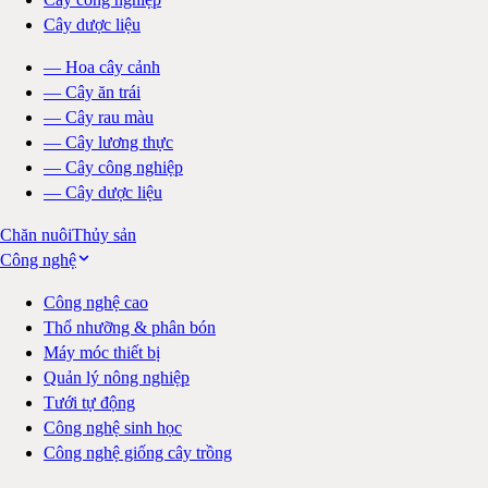
Cây dược liệu
—
Hoa cây cảnh
—
Cây ăn trái
—
Cây rau màu
—
Cây lương thực
—
Cây công nghiệp
—
Cây dược liệu
Chăn nuôi
Thủy sản
Công nghệ
Công nghệ cao
Thổ nhưỡng & phân bón
Máy móc thiết bị
Quản lý nông nghiệp
Tưới tự động
Công nghệ sinh học
Công nghệ giống cây trồng