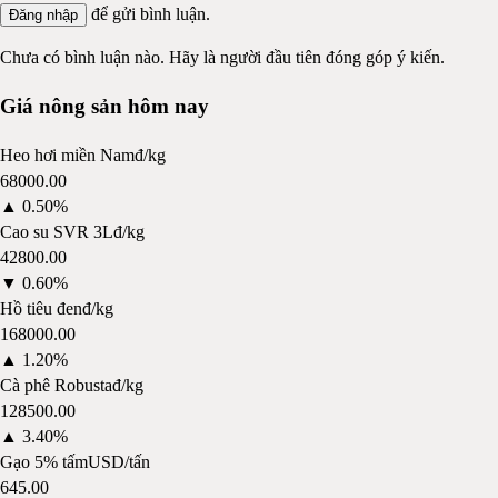
để gửi bình luận.
Đăng nhập
Chưa có bình luận nào. Hãy là người đầu tiên đóng góp ý kiến.
Giá nông sản hôm nay
Heo hơi miền Nam
đ/kg
68000.00
▲
0.50%
Cao su SVR 3L
đ/kg
42800.00
▼
0.60%
Hồ tiêu đen
đ/kg
168000.00
▲
1.20%
Cà phê Robusta
đ/kg
128500.00
▲
3.40%
Gạo 5% tấm
USD/tấn
645.00