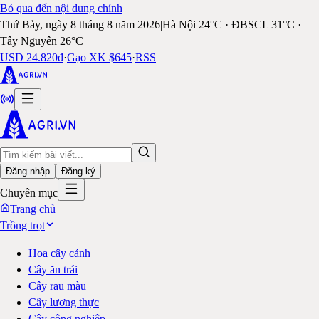
Bỏ qua đến nội dung chính
Thứ Bảy, ngày 8 tháng 8 năm 2026
|
Hà Nội 24°C · ĐBSCL 31°C ·
Tây Nguyên 26°C
USD 24.820đ
·
Gạo XK $645
·
RSS
Đăng nhập
Đăng ký
Chuyên mục
Trang chủ
Trồng trọt
Hoa cây cảnh
Cây ăn trái
Cây rau màu
Cây lương thực
Cây công nghiệp