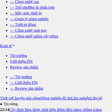
—
Công nghệ cao
—
Thổ nhưỡng & phân bón
—
Máy móc thiết bị
—
Quản lý nông nghiệp
—
Tưới tự động
—
Công nghệ sinh học
—
Công nghệ giống cây trồng
Kinh tế
Thị trường
Giới thiệu DN
Review sản phẩm
—
Thị trường
—
Giới thiệu DN
—
Review sản phẩm
Thời sự
Chuyện nhà nông
Nông nghiệp đô thị
Lâm nghiệp
Liên hệ
● Tin nóng
22:14
Cây đinh lăng được phát hiện thêm tiềm năng chống loãng