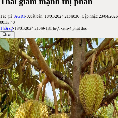
Thái giảm mạnh thị phần
Tác giả:
AGRI
· Xuất bản:
18/01/2024 21:49:36
· Cập nhật:
23/04/2026
00:33:40
Thời sự
•
18/01/2024 21:49
•
131
lượt xem
•
4
phút đọc
Lưu