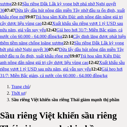
xương
22:12
Sầu riêng Đắk Lắk kỳ vọng bứt phá nhờ Nghị quyết
36
07:47
Dừa lấy dầu hút nông dân miền Tây nhờ đầu ra ổn định, xuất
khẩu rộng mở
19:07
Trà hoa sâm Kiên Đài: anh nông dân nâng giá trị
cây dược liệu vùng cao
12:42
Xuất khẩu sầu riêng vượt 1 tỷ USD sau
nửa năm, giá vẫn suy yếu
12:42
Giá heo hơi 31/7: Miền Bắc giảm, cả
nước còn 60.000 - 64.000 đồng/kg
22:14
Cây đinh lăng được phát hiện
thêm tiềm năng chống loãng xương
22:12
Sầu riêng Đắk Lắk kỳ vọng
bứt phá nhờ Nghị quyết 36
07:47
Dừa lấy dầu hút nông dân miền Tây
nhờ đầu ra ổn định, xuất khẩu rộng mở
19:07
Trà hoa sâm Kiên Đài:
anh nông dân nâng giá trị cây dược liệu vùng cao
12:42
Xuất khẩu sầu
riêng vượt 1 tỷ USD sau nửa năm, giá vẫn suy yếu
12:42
Giá heo hơi
31/7: Miền Bắc giảm, cả nước còn 60.000 - 64.000 đồng/kg
Trang chủ
/
Thời sự
/
Sầu riêng Việt khiến sầu riêng Thái giảm mạnh thị phần
Sầu riêng Việt khiến sầu riêng