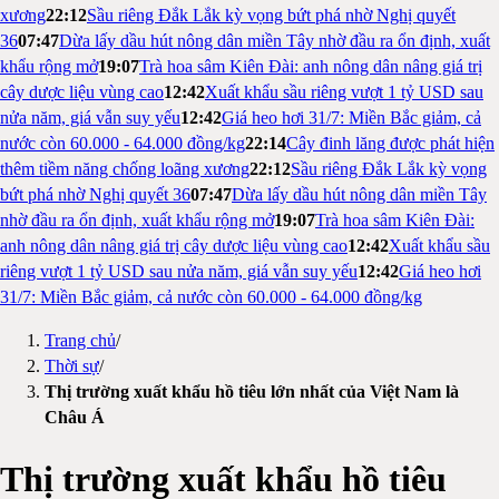
xương
22:12
Sầu riêng Đắk Lắk kỳ vọng bứt phá nhờ Nghị quyết
36
07:47
Dừa lấy dầu hút nông dân miền Tây nhờ đầu ra ổn định, xuất
khẩu rộng mở
19:07
Trà hoa sâm Kiên Đài: anh nông dân nâng giá trị
cây dược liệu vùng cao
12:42
Xuất khẩu sầu riêng vượt 1 tỷ USD sau
nửa năm, giá vẫn suy yếu
12:42
Giá heo hơi 31/7: Miền Bắc giảm, cả
nước còn 60.000 - 64.000 đồng/kg
22:14
Cây đinh lăng được phát hiện
thêm tiềm năng chống loãng xương
22:12
Sầu riêng Đắk Lắk kỳ vọng
bứt phá nhờ Nghị quyết 36
07:47
Dừa lấy dầu hút nông dân miền Tây
nhờ đầu ra ổn định, xuất khẩu rộng mở
19:07
Trà hoa sâm Kiên Đài:
anh nông dân nâng giá trị cây dược liệu vùng cao
12:42
Xuất khẩu sầu
riêng vượt 1 tỷ USD sau nửa năm, giá vẫn suy yếu
12:42
Giá heo hơi
31/7: Miền Bắc giảm, cả nước còn 60.000 - 64.000 đồng/kg
Trang chủ
/
Thời sự
/
Thị trường xuất khẩu hồ tiêu lớn nhất của Việt Nam là
Châu Á
Thị trường xuất khẩu hồ tiêu