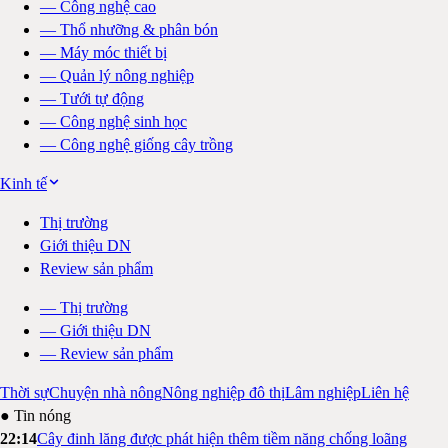
—
Công nghệ cao
—
Thổ nhưỡng & phân bón
—
Máy móc thiết bị
—
Quản lý nông nghiệp
—
Tưới tự động
—
Công nghệ sinh học
—
Công nghệ giống cây trồng
Kinh tế
Thị trường
Giới thiệu DN
Review sản phẩm
—
Thị trường
—
Giới thiệu DN
—
Review sản phẩm
Thời sự
Chuyện nhà nông
Nông nghiệp đô thị
Lâm nghiệp
Liên hệ
● Tin nóng
22:14
Cây đinh lăng được phát hiện thêm tiềm năng chống loãng