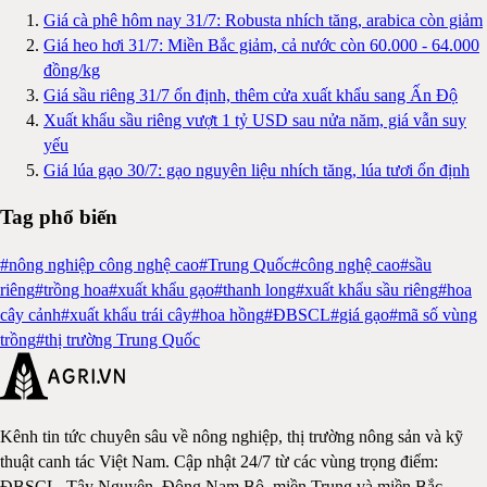
Giá cà phê hôm nay 31/7: Robusta nhích tăng, arabica còn giảm
Giá heo hơi 31/7: Miền Bắc giảm, cả nước còn 60.000 - 64.000
đồng/kg
Giá sầu riêng 31/7 ổn định, thêm cửa xuất khẩu sang Ấn Độ
Xuất khẩu sầu riêng vượt 1 tỷ USD sau nửa năm, giá vẫn suy
yếu
Giá lúa gạo 30/7: gạo nguyên liệu nhích tăng, lúa tươi ổn định
Tag phổ biến
#
nông nghiệp công nghệ cao
#
Trung Quốc
#
công nghệ cao
#
sầu
riêng
#
trồng hoa
#
xuất khẩu gạo
#
thanh long
#
xuất khẩu sầu riêng
#
hoa
cây cảnh
#
xuất khẩu trái cây
#
hoa hồng
#
ĐBSCL
#
giá gạo
#
mã số vùng
trồng
#
thị trường Trung Quốc
Kênh tin tức chuyên sâu về nông nghiệp, thị trường nông sản và kỹ
thuật canh tác Việt Nam. Cập nhật 24/7 từ các vùng trọng điểm:
ĐBSCL, Tây Nguyên, Đông Nam Bộ, miền Trung và miền Bắc.