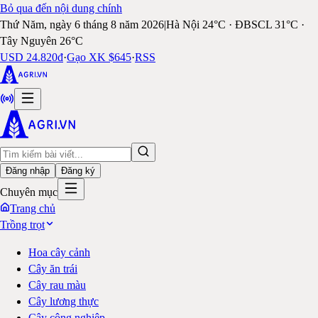
Bỏ qua đến nội dung chính
Thứ Năm, ngày 6 tháng 8 năm 2026
|
Hà Nội 24°C · ĐBSCL 31°C ·
Tây Nguyên 26°C
USD 24.820đ
·
Gạo XK $645
·
RSS
Đăng nhập
Đăng ký
Chuyên mục
Trang chủ
Trồng trọt
Hoa cây cảnh
Cây ăn trái
Cây rau màu
Cây lương thực
Cây công nghiệp