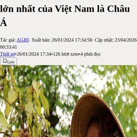
lớn nhất của Việt Nam là Châu
Á
Tác giả:
AGRI
· Xuất bản:
26/01/2024 17:34:58
· Cập nhật:
23/04/2026
00:33:41
Thời sự
•
26/01/2024 17:34
•
126
lượt xem
•
4
phút đọc
Lưu