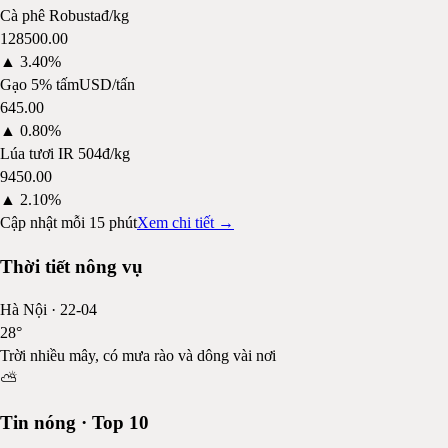
Cà phê Robusta
đ/kg
128500.00
▲
3.40%
Gạo 5% tấm
USD/tấn
645.00
▲
0.80%
Lúa tươi IR 504
đ/kg
9450.00
▲
2.10%
Cập nhật mỗi 15 phút
Xem chi tiết →
Thời tiết nông vụ
Hà Nội
·
22-04
28
°
Trời nhiều mây, có mưa rào và dông vài nơi
⛅
Tin nóng · Top 10