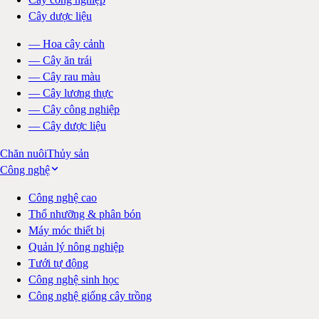
Cây dược liệu
—
Hoa cây cảnh
—
Cây ăn trái
—
Cây rau màu
—
Cây lương thực
—
Cây công nghiệp
—
Cây dược liệu
Chăn nuôi
Thủy sản
Công nghệ
Công nghệ cao
Thổ nhưỡng & phân bón
Máy móc thiết bị
Quản lý nông nghiệp
Tưới tự động
Công nghệ sinh học
Công nghệ giống cây trồng