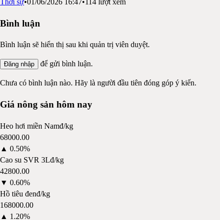
Thời sự
•
01/06/2026 16:47
•
114
lượt xem
Bình luận
Bình luận sẽ hiển thị sau khi quản trị viên duyệt.
để gửi bình luận.
Đăng nhập
Chưa có bình luận nào. Hãy là người đầu tiên đóng góp ý kiến.
Giá nông sản hôm nay
Heo hơi miền Nam
đ/kg
68000.00
▲
0.50%
Cao su SVR 3L
đ/kg
42800.00
▼
0.60%
Hồ tiêu đen
đ/kg
168000.00
▲
1.20%