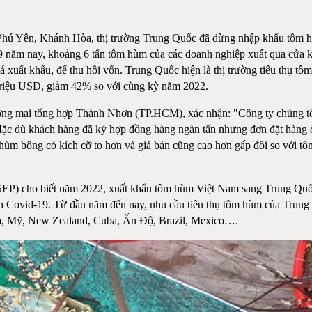
 Phú Yên, Khánh Hòa, thị trường Trung Quốc đã dừng nhập khẩu tôm hù
 9 năm nay, khoảng 6 tấn tôm hùm của các doanh nghiệp xuất qua cửa
 giá xuất khẩu, để thu hồi vốn. Trung Quốc hiện là thị trường tiêu th
triệu USD, giảm 42% so với cùng kỳ năm 2022.
 mại tổng hợp Thành Nhơn (TP.HCM), xác nhận: "Công ty chúng tôi 
ó. Mặc dù khách hàng đã ký hợp đồng hàng ngàn tấn nhưng đơn đặt hàng 
m bông có kích cỡ to hơn và giá bán cũng cao hơn gấp đôi so với tô
EP) cho biết năm 2022, xuất khẩu tôm hùm Việt Nam sang Trung Quốc 
dịch Covid-19. Từ đầu năm đến nay, nhu cầu tiêu thụ tôm hùm của Trun
a, Mỹ, New Zealand, Cuba, Ấn Độ, Brazil, Mexico….