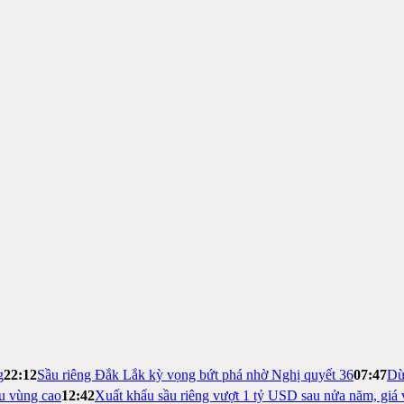
g
22:12
Sầu riêng Đắk Lắk kỳ vọng bứt phá nhờ Nghị quyết 36
07:47
Dừ
ệu vùng cao
12:42
Xuất khẩu sầu riêng vượt 1 tỷ USD sau nửa năm, giá 