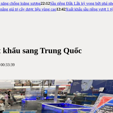
m năng chống loãng xương
22:12
Sầu riêng Đắk Lắk kỳ vọng bứt phá nh
nâng giá trị cây dược liệu vùng cao
12:42
Xuất khẩu sầu riêng vượt 1 t
 khẩu sang Trung Quốc
 00:33:39