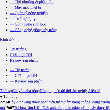
—
Thổ nhưỡng & phân bón
—
Máy móc thiết bị
—
Quản lý nông nghiệp
—
Tưới tự động
—
Công nghệ sinh học
—
Công nghệ giống cây trồng
Kinh tế
Thị trường
Giới thiệu DN
Review sản phẩm
—
Thị trường
—
Giới thiệu DN
—
Review sản phẩm
Thời sự
Chuyện nhà nông
Nông nghiệp đô thị
Lâm nghiệp
Liên hệ
● Tin nóng
22:14
Cây đinh lăng được phát hiện thêm tiềm năng chống loãng xươn
mở
19:07
Trà hoa sâm Kiên Đài: anh nông dân nâng giá trị cây dược li