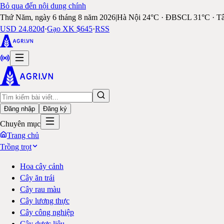
Bỏ qua đến nội dung chính
Thứ Năm, ngày 6 tháng 8 năm 2026
|
Hà Nội 24°C · ĐBSCL 31°C · T
USD 24.820đ
·
Gạo XK $645
·
RSS
Đăng nhập
Đăng ký
Chuyên mục
Trang chủ
Trồng trọt
Hoa cây cảnh
Cây ăn trái
Cây rau màu
Cây lương thực
Cây công nghiệp
Cây dược liệu