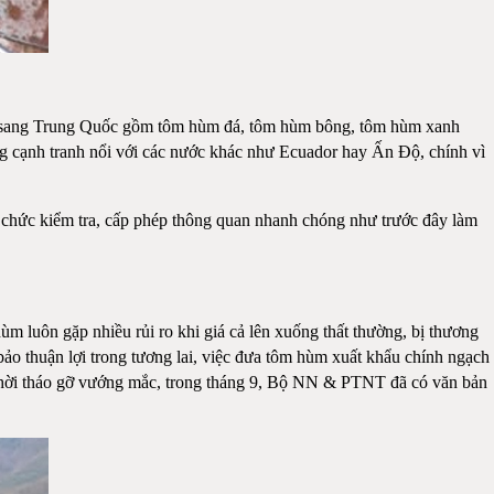
u sang Trung Quốc gồm tôm hùm đá, tôm hùm bông, tôm hùm xanh
ông cạnh tranh nổi với các nước khác như Ecuador hay Ấn Độ, chính vì
ổ chức kiểm tra, cấp phép thông quan nhanh chóng như trước đây làm
m luôn gặp nhiều rủi ro khi giá cả lên xuống thất thường, bị thương
o thuận lợi trong tương lai, việc đưa tôm hùm xuất khẩu chính ngạch
kịp thời tháo gỡ vướng mắc, trong tháng 9, Bộ NN & PTNT đã có văn bản