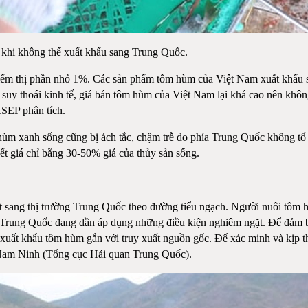
khi không thể xuất khẩu sang Trung Quốc.
hiếm thị phần nhỏ 1%. Các sản phẩm tôm hùm của Việt Nam xuất khẩ
do suy thoái kinh tế, giá bán tôm hùm của Việt Nam lại khá cao nên kh
ASEP phân tích.
m hùm xanh sống cũng bị ách tắc, chậm trễ do phía Trung Quốc không t
chết giá chỉ bằng 30-50% giá của thủy sản sống.
 sang thị trường Trung Quốc theo đường tiểu ngạch. Người nuôi tôm hù
 Trung Quốc đang dần áp dụng những điều kiện nghiêm ngặt. Để đảm bả
u mua, xuất khẩu tôm hùm gắn với truy xuất nguồn gốc. Để xác minh và 
Nam Ninh (Tổng cục Hải quan Trung Quốc).