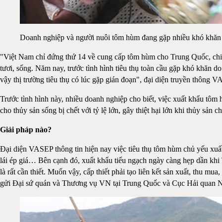
Doanh nghiệp và người nuôi tôm hùm đang gặp nhiều khó khăn 
"Việt Nam chỉ đứng thứ 14 về cung cấp tôm hùm cho Trung Quốc, c
tươi, sống. Năm nay, trước tình hình tiêu thụ toàn cầu gặp khó khăn 
vậy thị trường tiêu thụ có lúc gặp gián đoạn", đại diện truyền thông V
Trước tình hình này, nhiều doanh nghiệp cho biết, việc xuất khẩu tô
cho thủy sản sống bị chết với tỷ lệ lớn, gây thiệt hại lớn khi thủy sản 
Giải pháp nào?
Đại diện VASEP thông tin hiện nay việc tiêu thụ tôm hùm chủ yếu xuất
lái ép giá… Bên cạnh đó, xuất khẩu tiểu ngạch ngày càng hẹp dần khi
là rất cần thiết. Muốn vậy, cấp thiết phải tạo liên kết sản xuất, th
gửi Đại sứ quán và Thương vụ VN tại Trung Quốc và Cục Hải quan 