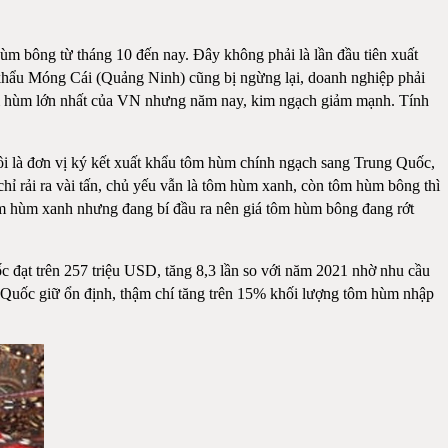
m bông từ tháng 10 đến nay. Đây không phải là lần đầu tiên xuất
 khẩu Móng Cái (Quảng Ninh) cũng bị ngừng lại, doanh nghiệp phải
ụ tôm hùm lớn nhất của VN nhưng năm nay, kim ngạch giảm mạnh. Tính
là đơn vị ký kết xuất khẩu tôm hùm chính ngạch sang Trung Quốc,
chỉ rải ra vài tấn, chủ yếu vẫn là tôm hùm xanh, còn tôm hùm bông thì
m hùm xanh nhưng đang bí đầu ra nên giá tôm hùm bông đang rớt
đạt trên 257 triệu USD, tăng 8,3 lần so với năm 2021 nhờ nhu cầu
g Quốc giữ ổn định, thậm chí tăng trên 15% khối lượng tôm hùm nhập