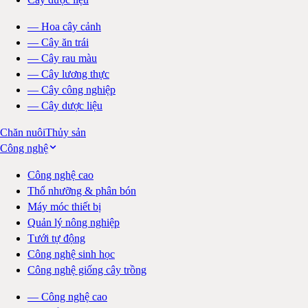
—
Hoa cây cảnh
—
Cây ăn trái
—
Cây rau màu
—
Cây lương thực
—
Cây công nghiệp
—
Cây dược liệu
Chăn nuôi
Thủy sản
Công nghệ
Công nghệ cao
Thổ nhưỡng & phân bón
Máy móc thiết bị
Quản lý nông nghiệp
Tưới tự động
Công nghệ sinh học
Công nghệ giống cây trồng
—
Công nghệ cao