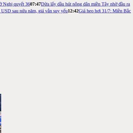
ờ Nghị quyết 36
07:47
Dừa lấy dầu hút nông dân miền Tây nhờ đầu ra
ỷ USD sau nửa năm, giá vẫn suy yếu
12:42
Giá heo hơi 31/7: Miền Bắc