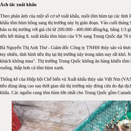
Ách tắc xuất khẩu
Theo phản ánh của một số cơ sở xuất khẩu, nuôi tôm hùm tại các tỉnh
khẩu tôm hùm bông sang thị trường này bị gián đoạn. Vào cuối tháng
bán ra thị trường với giá chỉ từ 200.000 - 400.000 đồng/kg, bằng 1/3
đến hết tháng 8, xuất khẩu tôm hùm của VN sang Trung Quốc đạt 76 
Bà Nguyễn Thị Anh Thư - Giám đốc Công ty TNHH thủy sản và thương
tuy nhiên, tình hình tiêu thụ tại thị trường này trong năm nay rất kh
khách không mua". Thị trường Trung Quốc không ăn hàng khiến tôm hù
xuống, thấp hơn cả tôm hùm xanh.
Thống kê của Hiệp hội Chế biến và Xuất khẩu thủy sản Việt Nm (VAS
tiêu dùng tăng cao sau thời gian dài thị trường này đóng cửa do đại 
khẩu. Các nguồn cung tôm hùm lớn nhất cho Trung Quốc gồm Canad