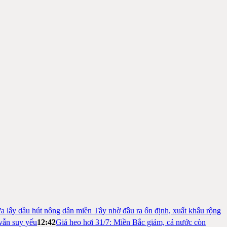
a lấy dầu hút nông dân miền Tây nhờ đầu ra ổn định, xuất khẩu rộng
vẫn suy yếu
12:42
Giá heo hơi 31/7: Miền Bắc giảm, cả nước còn