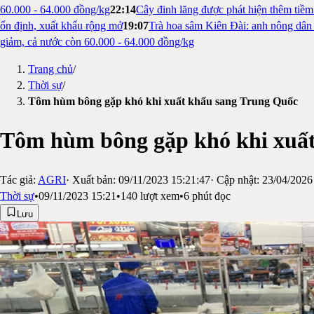
60.000 - 64.000 đồng/kg
22:14
Cây đinh lăng được phát hiện thêm tiề
ổn định, xuất khẩu rộng mở
19:07
Trà hoa sâm Kiên Đài: anh nông dân 
giảm, cả nước còn 60.000 - 64.000 đồng/kg
Trang chủ
/
Thời sự
/
Tôm hùm bông gặp khó khi xuất khẩu sang Trung Quốc
Tôm hùm bông gặp khó khi xuất
Tác giả:
AGRI
· Xuất bản:
09/11/2023 15:21:47
· Cập nhật:
23/04/2026
Thời sự
•
09/11/2023 15:21
•
140
lượt xem
•
6
phút đọc
Lưu