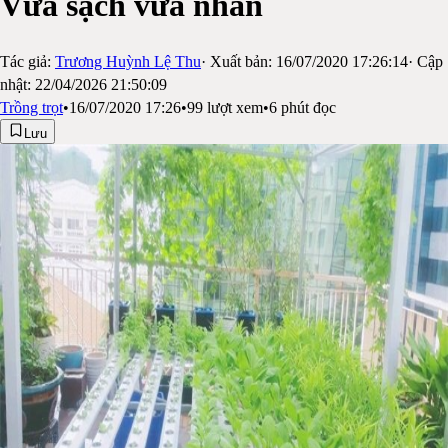
Vừa sạch vừa nhàn
Tác giả:
Trương Huỳnh Lệ Thu
· Xuất bản:
16/07/2020 17:26:14
· Cập
nhật:
22/04/2026 21:50:09
Trồng trọt
•
16/07/2020 17:26
•
99
lượt xem
•
6
phút đọc
Lưu