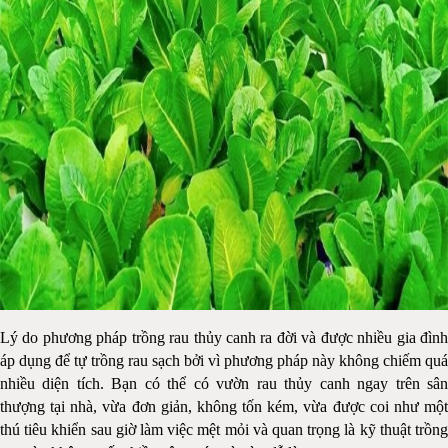
Lý do phương pháp trồng rau thủy canh ra đời và được nhiều gia đình
áp dụng để tự trồng rau sạch bởi vì phương pháp này không chiếm quá
nhiều diện tích. Bạn có thể có vườn rau thủy canh ngay trên sân
thượng tại nhà, vừa đơn giản, không tốn kém, vừa được coi như một
thú tiêu khiển sau giờ làm việc mệt mỏi và quan trọng là kỹ thuật trồng