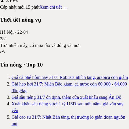
▲
2.10%
Cập nhật mỗi 15 phút
Xem chi tiết →
Thời tiết nông vụ
Hà Nội
·
22-04
28
°
Trời nhiều mây, có mưa rào và dông vài nơi
⛅
Tin nóng · Top 10
Giá cà phê hôm nay 31/7: Robusta nhích tăng, arabica còn giảm
Giá heo hơi 31/7: Miền Bắc giảm, cả nước còn 60.000 - 64.000
đồng/kg
Giá sầu riêng 31/7 ổn định, thêm cửa xuất khẩu sang Ấn Độ
Xuất khẩu sầu riêng vượt 1 tỷ USD sau nửa năm, giá vẫn suy
yếu
Giá cao su 31/7: Nhật Bản tăng, thị trường lo gián đoạn nguồn
mủ