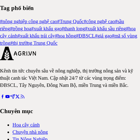
Tag phổ biến
#
nông nghiệp công nghệ cao
#
Trung Quốc
#
công nghệ cao
#
sầu
riêng
#
trồng hoa
#
xuất khẩu gạo
#
thanh long
#
xuất khẩu sầu riêng
#
hoa
cây cảnh
#
xuất khẩu trái cây
#
hoa hồng
#
ĐBSCL
#
giá gạo
#
mã số vùng
trồng
#
thị trường Trung Quốc
Kênh tin tức chuyên sâu về nông nghiệp, thị trường nông sản và kỹ
thuật canh tác Việt Nam. Cập nhật 24/7 từ các vùng trọng điểm:
ĐBSCL, Tây Nguyên, Đông Nam Bộ, miền Trung và miền Bắc.
Chuyên mục
Hoa cây cảnh
Chuyện nhà nông
Tin Nông Nghiệp