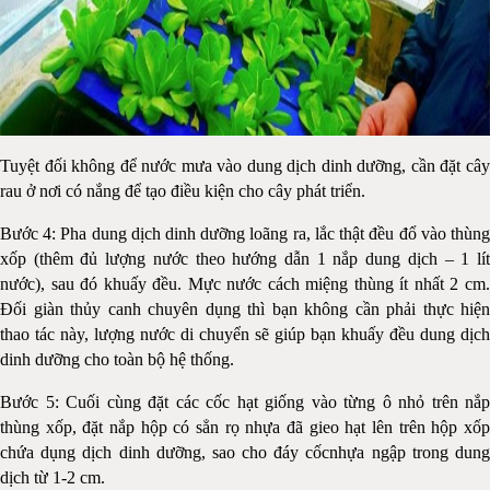
Tuyệt đối không để nước mưa vào dung dịch dinh dưỡng, cần đặt cây
rau ở nơi có nắng để tạo điều kiện cho cây phát triển.
Bước 4: Pha dung dịch dinh dưỡng loãng ra, lắc thật đều đổ vào thùng
xốp (thêm đủ lượng nước theo hướng dẫn 1 nắp dung dịch – 1 lít
nước), sau đó khuấy đều. Mực nước cách miệng thùng ít nhất 2 cm.
Đối giàn thủy canh chuyên dụng thì bạn không cần phải thực hiện
thao tác này, lượng nước di chuyển sẽ giúp bạn khuấy đều dung dịch
dinh dưỡng cho toàn bộ hệ thống.
Bước 5: Cuối cùng đặt các cốc hạt giống vào từng ô nhỏ trên nắp
thùng xốp, đặt nắp hộp có sẳn rọ nhựa đã gieo hạt lên trên hộp xốp
chứa dụng dịch dinh dưỡng, sao cho đáy cốcnhựa ngập trong dung
dịch từ 1-2 cm.