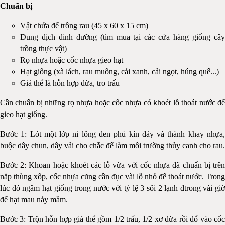
Chuẩn bị
Vật chứa để trồng rau (45 x 60 x 15 cm)
Dung dịch dinh dưỡng (tìm mua tại các cửa hàng giống cây
trồng thực vật)
Rọ nhựa hoặc cốc nhựa gieo hạt
Hạt giống (xà lách, rau muống, cải xanh, cải ngọt, húng quế...)
Giá thể là hỗn hợp dừa, tro trấu
Cần chuẩn bị những rọ nhựa hoặc cốc nhựa có khoét lỗ thoát nước để
gieo hạt giống.
Bước 1: Lót một lớp ni lông đen phủ kín đáy và thành khay nhựa,
buộc dây chun, dây vải cho chắc để làm môi trường thủy canh cho rau.
Bước 2: Khoan hoặc khoét các lỗ vừa với cốc nhựa đã chuẩn bị trên
nắp thùng xốp, cốc nhựa cũng cần đục vài lỗ nhỏ để thoát nước. Trong
lúc đó ngâm hạt giống trong nước với tỷ lệ 3 sôi 2 lạnh đtrong vài giờ
để hạt mau nảy mầm.
Bước 3: Trộn hỗn hợp giá thể gồm 1/2 trấu, 1/2 xơ dừa rồi đổ vào cốc