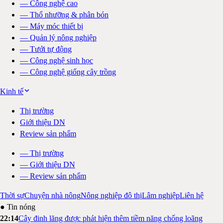
—
Công nghệ cao
—
Thổ nhưỡng & phân bón
—
Máy móc thiết bị
—
Quản lý nông nghiệp
—
Tưới tự động
—
Công nghệ sinh học
—
Công nghệ giống cây trồng
Kinh tế
Thị trường
Giới thiệu DN
Review sản phẩm
—
Thị trường
—
Giới thiệu DN
—
Review sản phẩm
Thời sự
Chuyện nhà nông
Nông nghiệp đô thị
Lâm nghiệp
Liên hệ
● Tin nóng
22:14
Cây đinh lăng được phát hiện thêm tiềm năng chống loãng