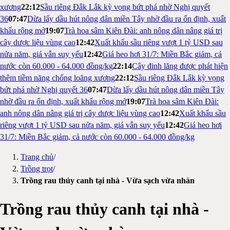
xương
22:12
Sầu riêng Đắk Lắk kỳ vọng bứt phá nhờ Nghị quyết
36
07:47
Dừa lấy dầu hút nông dân miền Tây nhờ đầu ra ổn định, xuất
khẩu rộng mở
19:07
Trà hoa sâm Kiên Đài: anh nông dân nâng giá trị
cây dược liệu vùng cao
12:42
Xuất khẩu sầu riêng vượt 1 tỷ USD sau
nửa năm, giá vẫn suy yếu
12:42
Giá heo hơi 31/7: Miền Bắc giảm, cả
nước còn 60.000 - 64.000 đồng/kg
22:14
Cây đinh lăng được phát hiện
thêm tiềm năng chống loãng xương
22:12
Sầu riêng Đắk Lắk kỳ vọng
bứt phá nhờ Nghị quyết 36
07:47
Dừa lấy dầu hút nông dân miền Tây
nhờ đầu ra ổn định, xuất khẩu rộng mở
19:07
Trà hoa sâm Kiên Đài:
anh nông dân nâng giá trị cây dược liệu vùng cao
12:42
Xuất khẩu sầu
riêng vượt 1 tỷ USD sau nửa năm, giá vẫn suy yếu
12:42
Giá heo hơi
31/7: Miền Bắc giảm, cả nước còn 60.000 - 64.000 đồng/kg
Trang chủ
/
Trồng trọt
/
Trồng rau thủy canh tại nhà - Vừa sạch vừa nhàn
Trồng rau thủy canh tại nhà -