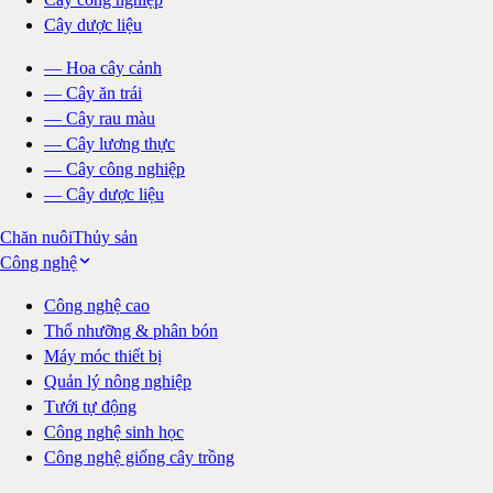
Cây dược liệu
—
Hoa cây cảnh
—
Cây ăn trái
—
Cây rau màu
—
Cây lương thực
—
Cây công nghiệp
—
Cây dược liệu
Chăn nuôi
Thủy sản
Công nghệ
Công nghệ cao
Thổ nhưỡng & phân bón
Máy móc thiết bị
Quản lý nông nghiệp
Tưới tự động
Công nghệ sinh học
Công nghệ giống cây trồng