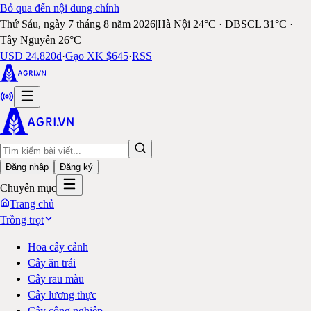
Bỏ qua đến nội dung chính
Thứ Sáu, ngày 7 tháng 8 năm 2026
|
Hà Nội 24°C · ĐBSCL 31°C ·
Tây Nguyên 26°C
USD 24.820đ
·
Gạo XK $645
·
RSS
Đăng nhập
Đăng ký
Chuyên mục
Trang chủ
Trồng trọt
Hoa cây cảnh
Cây ăn trái
Cây rau màu
Cây lương thực
Cây công nghiệp