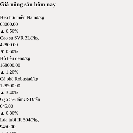
Giá nông sản hôm nay
Heo hơi miền Nam
đ/kg
68000.00
▲
0.50%
Cao su SVR 3L
đ/kg
42800.00
▼
0.60%
Hồ tiêu đen
đ/kg
168000.00
▲
1.20%
Cà phê Robusta
đ/kg
128500.00
▲
3.40%
Gạo 5% tấm
USD/tấn
645.00
▲
0.80%
Lúa tươi IR 504
đ/kg
9450.00