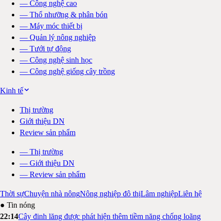
—
Công nghệ cao
—
Thổ nhưỡng & phân bón
—
Máy móc thiết bị
—
Quản lý nông nghiệp
—
Tưới tự động
—
Công nghệ sinh học
—
Công nghệ giống cây trồng
Kinh tế
Thị trường
Giới thiệu DN
Review sản phẩm
—
Thị trường
—
Giới thiệu DN
—
Review sản phẩm
Thời sự
Chuyện nhà nông
Nông nghiệp đô thị
Lâm nghiệp
Liên hệ
● Tin nóng
22:14
Cây đinh lăng được phát hiện thêm tiềm năng chống loãng