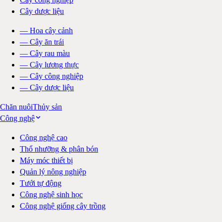
Cây dược liệu
—
Hoa cây cảnh
—
Cây ăn trái
—
Cây rau màu
—
Cây lương thực
—
Cây công nghiệp
—
Cây dược liệu
Chăn nuôi
Thủy sản
Công nghệ
Công nghệ cao
Thổ nhưỡng & phân bón
Máy móc thiết bị
Quản lý nông nghiệp
Tưới tự động
Công nghệ sinh học
Công nghệ giống cây trồng