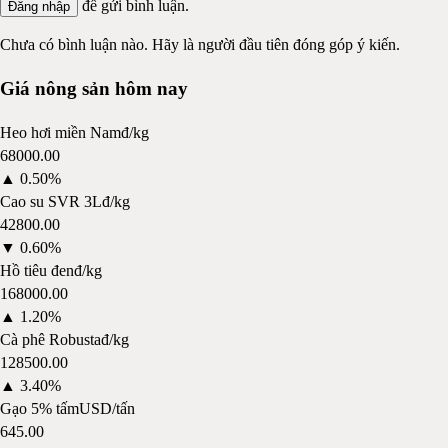
để gửi bình luận.
Đăng nhập
Chưa có bình luận nào. Hãy là người đầu tiên đóng góp ý kiến.
Giá nông sản hôm nay
Heo hơi miền Nam
đ/kg
68000.00
▲
0.50%
Cao su SVR 3L
đ/kg
42800.00
▼
0.60%
Hồ tiêu đen
đ/kg
168000.00
▲
1.20%
Cà phê Robusta
đ/kg
128500.00
▲
3.40%
Gạo 5% tấm
USD/tấn
645.00