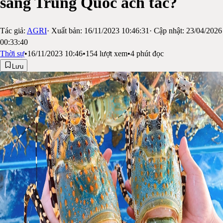
sang Trung Quốc ách tắc?
Tác giả:
AGRI
· Xuất bản:
16/11/2023 10:46:31
· Cập nhật:
23/04/2026
00:33:40
Thời sự
•
16/11/2023 10:46
•
154
lượt xem
•
4
phút đọc
Lưu