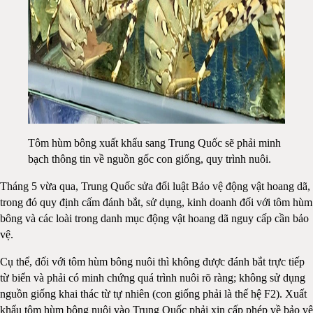
Tôm hùm bông xuất khẩu sang Trung Quốc sẽ phải minh
bạch thông tin về nguồn gốc con giống, quy trình nuôi.
Tháng 5 vừa qua, Trung Quốc sửa đổi luật Bảo vệ động vật hoang dã,
trong đó quy định cấm đánh bắt, sử dụng, kinh doanh đối với tôm hùm
bông và các loài trong danh mục động vật hoang dã nguy cấp cần bảo
vệ.
Cụ thể, đối với tôm hùm bông nuôi thì không được đánh bắt trực tiếp
từ biển và phải có minh chứng quá trình nuôi rõ ràng; không sử dụng
nguồn giống khai thác từ tự nhiên (con giống phải là thế hệ F2). Xuất
khẩu tôm hùm bông nuôi vào Trung Quốc phải xin cấp phép về bảo vệ