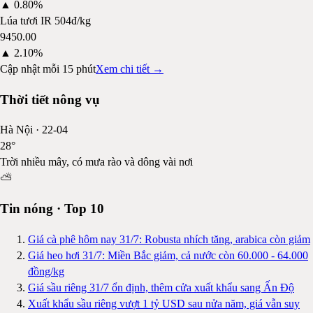
▲
0.80%
Lúa tươi IR 504
đ/kg
9450.00
▲
2.10%
Cập nhật mỗi 15 phút
Xem chi tiết →
Thời tiết nông vụ
Hà Nội
·
22-04
28
°
Trời nhiều mây, có mưa rào và dông vài nơi
⛅
Tin nóng · Top 10
Giá cà phê hôm nay 31/7: Robusta nhích tăng, arabica còn giảm
Giá heo hơi 31/7: Miền Bắc giảm, cả nước còn 60.000 - 64.000
đồng/kg
Giá sầu riêng 31/7 ổn định, thêm cửa xuất khẩu sang Ấn Độ
Xuất khẩu sầu riêng vượt 1 tỷ USD sau nửa năm, giá vẫn suy