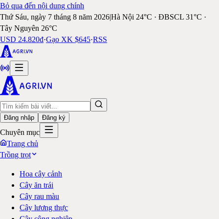
Bỏ qua đến nội dung chính
Thứ Sáu, ngày 7 tháng 8 năm 2026
|
Hà Nội 24°C · ĐBSCL 31°C ·
Tây Nguyên 26°C
USD 24.820đ
·
Gạo XK $645
·
RSS
Đăng nhập
Đăng ký
Chuyên mục
Trang chủ
Trồng trọt
Hoa cây cảnh
Cây ăn trái
Cây rau màu
Cây lương thực
Cây công nghiệp