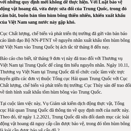
với những quy định mới không dễ thực hiện. Với Luật bảo vệ
động vật hoang dã, vừa được sửa đổi của Trung Quốc, trong đó
cấm bắt, buôn bán tôm hùm bông thiên nhiên, khiến xuất khẩu
của Việt Nam sang nước này gặp khó.
Cục Chất lượng, chế biến và phát triển thị trường đã gửi văn bản báo
cáo lãnh đạo Bộ NN-PTNT về nguyên nhân xuất khẩu tôm hùm bông
từ Việt Nam vào Trung Quốc bị ách tắc từ tháng 8 đến nay.
Báo cáo cho biết, từ tháng 9 đơn vị này đã trao đổi với Thương vụ
Việt Nam tại Trung Quốc để cùng tìm hiểu nguyên nhân. Ngày 10.11,
Thương vụ Việt Nam tại Trung Quốc đã tổ chức cuộc làm việc trực
tuyến giữa các đơn vị thuộc Tổng cục Hải quan Trung Quốc với Cục
Chất lượng, chế biến và phát triển thị trường; Cục Thủy sản để trao đổi
về tình hình xuất khẩu tôm hùm bông vào Trung Quốc.
Tại cuộc làm việc này, Vụ Giám sát kiểm dịch động thực vật, Tổng
cục Hải quan Trung Quốc đã thông tin về quy định mới của nước này.
Theo đó, từ ngày 1.2.2021, Trung Quốc đã sửa đổi danh mục các loài
động vật hoang dã nguy cấp cần được bảo vệ, trong đó tôm hùm bông
là loài cần được bảo vệ cấp độ 2.