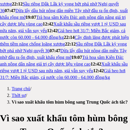
xương
22:12
Sầu riêng Đắk Lắk kỳ vọng bứt phá nhờ Nghị quyết
36
07:47
Dừa lấy dầu hút nông dân miền Tây nhờ đầu ra ổn định, xuất
khẩu rộng mở
19:07
Trà hoa sâm Kiên Đài: anh nông dân nâng giá trị
cây dược liệu vùng cao
12:42
Xuất khẩu sầu riêng vượt 1 tỷ USD sau
nửa năm, giá vẫn suy yếu
12:42
Giá heo hơi 31/7: Miền Bắc giảm, cả
nước còn 60.000 - 64.000 đồng/kg
22:14
Cây đinh lăng được phát hiện
thêm tiềm năng chống loãng xương
22:12
Sầu riêng Đắk Lắk kỳ vọng
bứt phá nhờ Nghị quyết 36
07:47
Dừa lấy dầu hút nông dân miền Tây
nhờ đầu ra ổn định, xuất khẩu rộng mở
19:07
Trà hoa sâm Kiên Đài:
anh nông dân nâng giá trị cây dược liệu vùng cao
12:42
Xuất khẩu sầu
riêng vượt 1 tỷ USD sau nửa năm, giá vẫn suy yếu
12:42
Giá heo hơi
31/7: Miền Bắc giảm, cả nước còn 60.000 - 64.000 đồng/kg
Trang chủ
/
Thời sự
/
Vì sao xuất khẩu tôm hùm bông sang Trung Quốc ách tắc?
Vì sao xuất khẩu tôm hùm bông