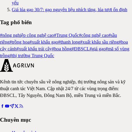
yếu
Giá lúa gạo 30/7: gạo nguyên liệu nhích tăng, lúa tươi ổn định
Tag phổ biến
#
nông nghiệp công nghệ cao
#
Trung Quốc
#
công nghệ cao
#
sầu
riêng
#
trồng hoa
#
xuất khẩu gạo
#
thanh long
#
xuất khẩu sầu riêng
#
hoa
cây cảnh
#
xuất khẩu trái cây
#
hoa hồng
#
ĐBSCL
#
giá gạo
#
mã số vùng
trồng
#
thị trường Trung Quốc
Kênh tin tức chuyên sâu về nông nghiệp, thị trường nông sản và kỹ
thuật canh tác Việt Nam. Cập nhật 24/7 từ các vùng trọng điểm:
ĐBSCL, Tây Nguyên, Đông Nam Bộ, miền Trung và miền Bắc.
Chuyên mục