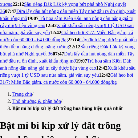
xương
22:12
Sầu riêng Đắk Lắk kỳ vọng bứt phá nhờ Nghị quyết
36
07:47
Dừa lấy dầu hút nông dân miền Tây nhờ đầu ra ổn định, xuất
khẩu rộng mở
19:07
Trà hoa sâm Kiên Đài: anh nông dân nâng giá trị
cây dược liệu vùng cao
12:42
Xuất khẩu sầu riêng vượt 1 tỷ USD sau
nửa năm, giá vẫn suy yếu
12:42
Giá heo hơi 31/7: Miền Bắc giảm, cả
nước còn 60.000 - 64.000 đồng/kg
22:14
Cây đinh lăng được phát hiện
thêm tiềm năng chống loãng xương
22:12
Sầu riêng Đắk Lắk kỳ vọng
bứt phá nhờ Nghị quyết 36
07:47
Dừa lấy dầu hút nông dân miền Tây
nhờ đầu ra ổn định, xuất khẩu rộng mở
19:07
Trà hoa sâm Kiên Đài:
anh nông dân nâng giá trị cây dược liệu vùng cao
12:42
Xuất khẩu sầu
riêng vượt 1 tỷ USD sau nửa năm, giá vẫn suy yếu
12:42
Giá heo hơi
31/7: Miền Bắc giảm, cả nước còn 60.000 - 64.000 đồng/kg
Trang chủ
/
Thổ nhưỡng & phân bón
/
Bật mí bí kíp xử lý đất trồng hoa hồng hiệu quả nhất
Bật mí bí kíp xử lý đất trồng