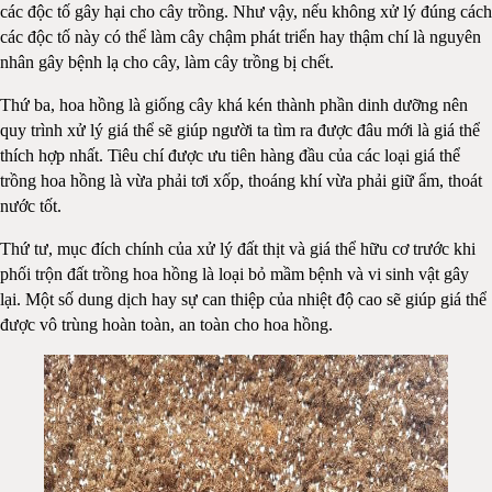
các độc tố gây hại cho cây trồng. Như vậy, nếu không xử lý đúng cách
các độc tố này có thể làm cây chậm phát triển hay thậm chí là nguyên
nhân gây bệnh lạ cho cây, làm cây trồng bị chết.
Thứ ba, hoa hồng là giống cây khá kén thành phần dinh dưỡng nên
quy trình xử lý giá thể sẽ giúp người ta tìm ra được đâu mới là giá thể
thích hợp nhất. Tiêu chí được ưu tiên hàng đầu của các loại giá thể
trồng hoa hồng là vừa phải tơi xốp, thoáng khí vừa phải giữ ẩm, thoát
nước tốt.
Thứ tư, mục đích chính của xử lý đất thịt và giá thể hữu cơ trước khi
phối trộn đất trồng hoa hồng là loại bỏ mầm bệnh và vi sinh vật gây
lại. Một số dung dịch hay sự can thiệp của nhiệt độ cao sẽ giúp giá thể
được vô trùng hoàn toàn, an toàn cho hoa hồng.