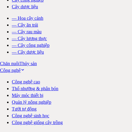
Cây dược liệu
—
Hoa cây cảnh
—
Cây ăn trái
—
Cây rau màu
—
Cây lương thực
—
Cây công nghiệp
—
Cây dược liệu
Chăn nuôi
Thủy sản
Công nghệ
Công nghệ cao
Thổ nhưỡng & phân bón
Máy móc thiết bị
Quản lý nông nghiệp
Tưới tự động
Công nghệ sinh học
Công nghệ giống cây trồng