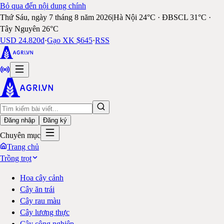
Bỏ qua đến nội dung chính
Thứ Sáu, ngày 7 tháng 8 năm 2026
|
Hà Nội 24°C · ĐBSCL 31°C ·
Tây Nguyên 26°C
USD 24.820đ
·
Gạo XK $645
·
RSS
Đăng nhập
Đăng ký
Chuyên mục
Trang chủ
Trồng trọt
Hoa cây cảnh
Cây ăn trái
Cây rau màu
Cây lương thực
Cây công nghiệp