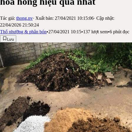
hoa hồng hiệu quả nhất
Tác giả:
thong.nv
· Xuất bản:
27/04/2021 10:15:06
· Cập nhật:
22/04/2026 21:50:24
Thổ nhưỡng & phân bón
•
27/04/2021 10:15
•
137
lượt xem
•
6
phút đọc
Lưu