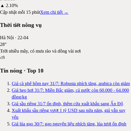
▲
2.10%
Cập nhật mỗi 15 phút
Xem chi tiết →
Thời tiết nông vụ
Hà Nội
·
22-04
28
°
Trời nhiều mây, có mưa rào và dông vài nơi
⛅
Tin nóng · Top 10
Giá cà phê hôm nay 31/7: Robusta nhích tăng, arabica còn giảm
Giá heo hơi 31/7: Miền Bắc giảm, cả nước còn 60.000 - 64.000
đồng/kg
Giá sầu riêng 31/7 ổn định, thêm cửa xuất khẩu sang Ấn Độ
Xuất khẩu sầu riêng vượt 1 tỷ USD sau nửa năm, giá vẫn suy
yếu
Giá lúa gạo 30/7: gạo nguyên liệu nhích tăng, lúa tươi ổn định