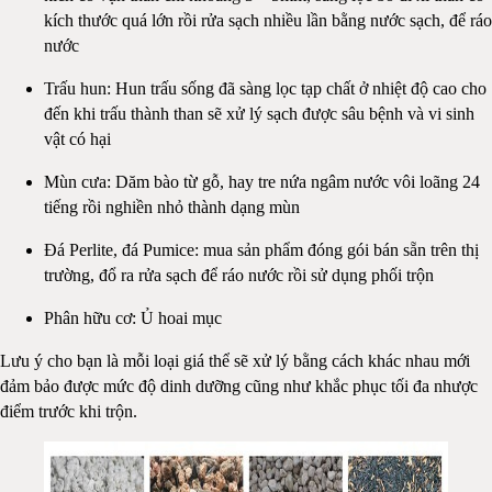
kích thước quá lớn rồi rửa sạch nhiều lần bằng nước sạch, để ráo
nước
Trấu hun: Hun trấu sống đã sàng lọc tạp chất ở nhiệt độ cao cho
đến khi trấu thành than sẽ xử lý sạch được sâu bệnh và vi sinh
vật có hại
Mùn cưa: Dăm bào từ gỗ, hay tre nứa ngâm nước vôi loãng 24
tiếng rồi nghiền nhỏ thành dạng mùn
Đá Perlite, đá Pumice: mua sản phẩm đóng gói bán sẵn trên thị
trường, đổ ra rửa sạch để ráo nước rồi sử dụng phối trộn
Phân hữu cơ: Ủ hoai mục
Lưu ý cho bạn là mỗi loại giá thể sẽ xử lý bằng cách khác nhau mới
đảm bảo được mức độ dinh dưỡng cũng như khắc phục tối đa nhược
điểm trước khi trộn.