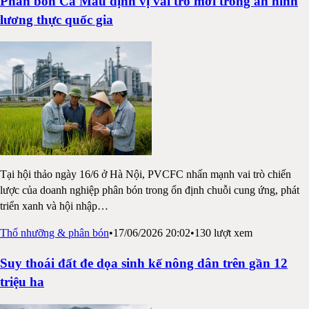
Phân bón Cà Mau định vị vai trò mới trong an ninh
lương thực quốc gia
Tại hội thảo ngày 16/6 ở Hà Nội, PVCFC nhấn mạnh vai trò chiến
lược của doanh nghiệp phân bón trong ổn định chuỗi cung ứng, phát
triển xanh và hội nhập
…
Thổ nhưỡng & phân bón
•
17/06/2026 20:02
•
130
lượt xem
Suy thoái đất đe dọa sinh kế nông dân trên gần 12
triệu ha