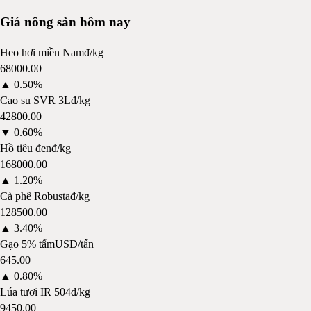
Giá nông sản hôm nay
Heo hơi miền Nam
đ/kg
68000.00
▲
0.50%
Cao su SVR 3L
đ/kg
42800.00
▼
0.60%
Hồ tiêu đen
đ/kg
168000.00
▲
1.20%
Cà phê Robusta
đ/kg
128500.00
▲
3.40%
Gạo 5% tấm
USD/tấn
645.00
▲
0.80%
Lúa tươi IR 504
đ/kg
9450.00