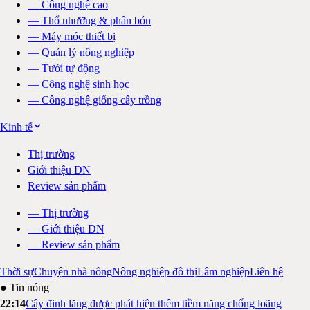
—
Công nghệ cao
—
Thổ nhưỡng & phân bón
—
Máy móc thiết bị
—
Quản lý nông nghiệp
—
Tưới tự động
—
Công nghệ sinh học
—
Công nghệ giống cây trồng
Kinh tế
Thị trường
Giới thiệu DN
Review sản phẩm
—
Thị trường
—
Giới thiệu DN
—
Review sản phẩm
Thời sự
Chuyện nhà nông
Nông nghiệp đô thị
Lâm nghiệp
Liên hệ
● Tin nóng
22:14
Cây đinh lăng được phát hiện thêm tiềm năng chống loãng