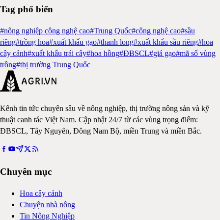
Tag phổ biến
#
nông nghiệp công nghệ cao
#
Trung Quốc
#
công nghệ cao
#
sầu
riêng
#
trồng hoa
#
xuất khẩu gạo
#
thanh long
#
xuất khẩu sầu riêng
#
hoa
cây cảnh
#
xuất khẩu trái cây
#
hoa hồng
#
ĐBSCL
#
giá gạo
#
mã số vùng
trồng
#
thị trường Trung Quốc
Kênh tin tức chuyên sâu về nông nghiệp, thị trường nông sản và kỹ
thuật canh tác Việt Nam. Cập nhật 24/7 từ các vùng trọng điểm:
ĐBSCL, Tây Nguyên, Đông Nam Bộ, miền Trung và miền Bắc.
Chuyên mục
Hoa cây cảnh
Chuyện nhà nông
Tin Nông Nghiệp