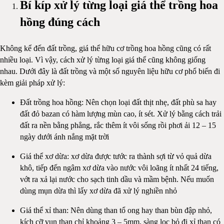
Bí kíp xử lý từng loại giá thể trồng hoa
hồng đúng cách
Không kể đến đất trồng, giá thể hữu cơ trồng hoa hồng cũng có rất
nhiều loại. Vì vậy, cách xử lý từng loại giá thể cũng không giống
nhau. Dưới đây là đất trồng và một số nguyên liệu hữu cơ phổ biến đi
kèm giải pháp xử lý:
Đất trồng hoa hồng: Nên chọn loại đất thịt nhẹ, đất phù sa hay
đất đỏ bazan có hàm lượng mùn cao, ít sét. Xử lý bằng cách trải
đất ra nền bằng phẳng, rắc thêm ít vôi sống rồi phơi ải 12 – 15
ngày dưới ánh nắng mặt trời
Giá thể xơ dừa: xơ dừa được tước ra thành sợi từ vỏ quả dừa
khô, tiếp đến ngâm xơ dừa vào nước vôi loãng ít nhất 24 tiếng,
vớt ra xả lại nước cho sạch tinh dầu và mầm bệnh. Nếu muốn
dùng mụn dừa thì lấy xơ dừa đã xử lý nghiền nhỏ
Giá thể xỉ than: Nên dùng than tổ ong hay than bùn đập nhỏ,
kích cỡ vụn than chỉ khoảng 3 – 5mm, sàng lọc bỏ đi xỉ than có