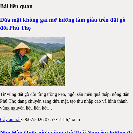
Bài liên quan
Dứa mật không gai mở hướng làm giàu trên đất gò
đồi Phú Thọ
Từ vùng đất gò đồi từng trồng keo, ngô, sắn hiệu quả thấp, nông dân
Phú Thọ đang chuyển sang dứa mật, tạo thu nhập cao và hình thành
vùng nguyên liệu liên kết
…
Cây ăn trái
•
28/07/2026 07:57
•
51
lượt xem
Nho Hàn Quốc giữa vùng chè Thái Nguyên: hướng đi