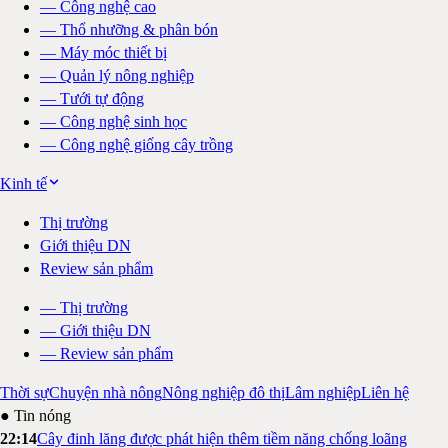
—
Công nghệ cao
—
Thổ nhưỡng & phân bón
—
Máy móc thiết bị
—
Quản lý nông nghiệp
—
Tưới tự động
—
Công nghệ sinh học
—
Công nghệ giống cây trồng
Kinh tế
Thị trường
Giới thiệu DN
Review sản phẩm
—
Thị trường
—
Giới thiệu DN
—
Review sản phẩm
Thời sự
Chuyện nhà nông
Nông nghiệp đô thị
Lâm nghiệp
Liên hệ
● Tin nóng
22:14
Cây đinh lăng được phát hiện thêm tiềm năng chống loãng