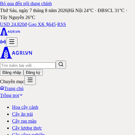
Bỏ qua đến nội dung chính
Thứ Sáu, ngày 7 tháng 8 năm 2026
|
Hà Nội 24°C · ĐBSCL 31°C ·
Tây Nguyên 26°C
USD 24.820đ
·
Gạo XK $645
·
RSS
Đăng nhập
Đăng ký
Chuyên mục
Trang chủ
Trồng trọt
Hoa cây cảnh
Cây ăn trái
Cây rau màu
Cây lương thực
Cây công nghiệp