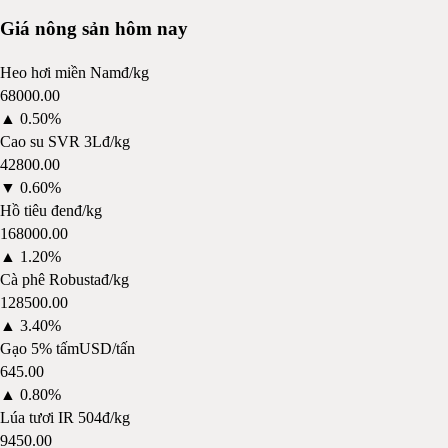
Giá nông sản hôm nay
Heo hơi miền Nam
đ/kg
68000.00
▲
0.50%
Cao su SVR 3L
đ/kg
42800.00
▼
0.60%
Hồ tiêu đen
đ/kg
168000.00
▲
1.20%
Cà phê Robusta
đ/kg
128500.00
▲
3.40%
Gạo 5% tấm
USD/tấn
645.00
▲
0.80%
Lúa tươi IR 504
đ/kg
9450.00