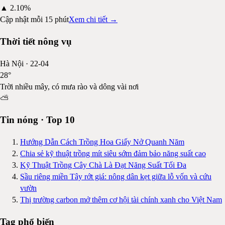
▲
2.10%
Cập nhật mỗi 15 phút
Xem chi tiết →
Thời tiết nông vụ
Hà Nội
·
22-04
28
°
Trời nhiều mây, có mưa rào và dông vài nơi
⛅
Tin nóng · Top 10
Hướng Dẫn Cách Trồng Hoa Giấy Nở Quanh Năm
Chia sẻ kỹ thuật trồng mít siêu sớm đảm bảo năng suất cao
Kỹ Thuật Trồng Cây Chà Là Đạt Năng Suất Tối Đa
Sầu riêng miền Tây rớt giá: nông dân kẹt giữa lỗ vốn và cứu
vườn
Thị trường carbon mở thêm cơ hội tài chính xanh cho Việt Nam
Tag phổ biến