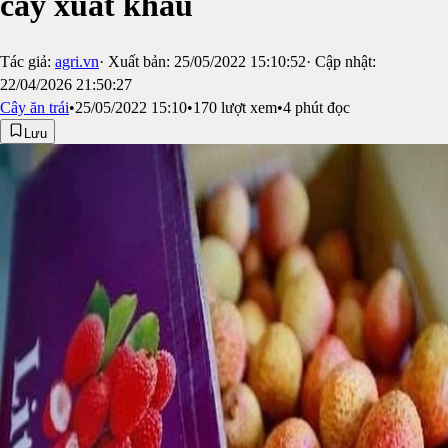
cây xuất khẩu
Tác giả:
agri.vn
· Xuất bản:
25/05/2022 15:10:52
· Cập nhật:
22/04/2026 21:50:27
Cây ăn trái
•
25/05/2022 15:10
•
170
lượt xem
•
4
phút đọc
Lưu