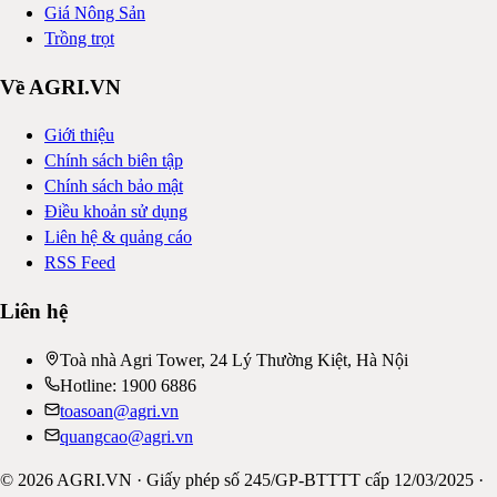
Giá Nông Sản
Trồng trọt
Về AGRI.VN
Giới thiệu
Chính sách biên tập
Chính sách bảo mật
Điều khoản sử dụng
Liên hệ & quảng cáo
RSS Feed
Liên hệ
Toà nhà Agri Tower, 24 Lý Thường Kiệt, Hà Nội
Hotline: 1900 6886
toasoan@agri.vn
quangcao@agri.vn
©
2026
AGRI.VN · Giấy phép số 245/GP-BTTTT cấp 12/03/2025 ·