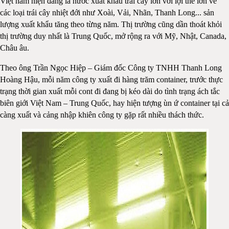
Việt nam hiện đang là nước xuất khẩu trái cây lớn với lợi thế lớn về
các loại trái cây nhiệt đới như Xoài, Vải, Nhãn, Thanh Long... sản
lượng xuất khẩu tăng theo từng năm. Thị trường cũng dần thoát khỏi
thị trường duy nhất là Trung Quốc, mở rộng ra với Mỹ, Nhật, Canada,
Châu âu.
Theo ông Trần Ngọc Hiệp – Giám đốc Công ty TNHH Thanh Long
Hoàng Hậu, mỗi năm công ty xuất đi hàng trăm container, trước thực
trạng thời gian xuất mỗi cont đi đang bị kéo dài do tình trạng ách tắc
biên giới Việt Nam – Trung Quốc, hay hiện tượng ùn ứ container tại cả
càng xuất và cảng nhập khiên công ty gặp rất nhiều thách thức.