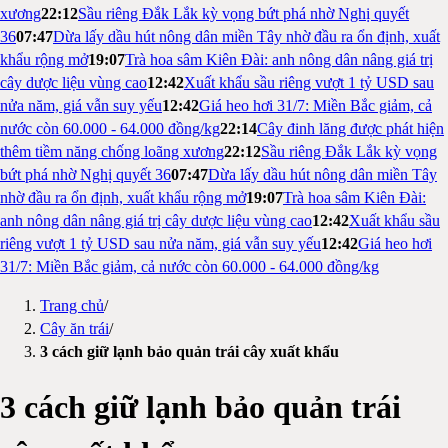
xương
22:12
Sầu riêng Đắk Lắk kỳ vọng bứt phá nhờ Nghị quyết
36
07:47
Dừa lấy dầu hút nông dân miền Tây nhờ đầu ra ổn định, xuất
khẩu rộng mở
19:07
Trà hoa sâm Kiên Đài: anh nông dân nâng giá trị
cây dược liệu vùng cao
12:42
Xuất khẩu sầu riêng vượt 1 tỷ USD sau
nửa năm, giá vẫn suy yếu
12:42
Giá heo hơi 31/7: Miền Bắc giảm, cả
nước còn 60.000 - 64.000 đồng/kg
22:14
Cây đinh lăng được phát hiện
thêm tiềm năng chống loãng xương
22:12
Sầu riêng Đắk Lắk kỳ vọng
bứt phá nhờ Nghị quyết 36
07:47
Dừa lấy dầu hút nông dân miền Tây
nhờ đầu ra ổn định, xuất khẩu rộng mở
19:07
Trà hoa sâm Kiên Đài:
anh nông dân nâng giá trị cây dược liệu vùng cao
12:42
Xuất khẩu sầu
riêng vượt 1 tỷ USD sau nửa năm, giá vẫn suy yếu
12:42
Giá heo hơi
31/7: Miền Bắc giảm, cả nước còn 60.000 - 64.000 đồng/kg
Trang chủ
/
Cây ăn trái
/
3 cách giữ lạnh bảo quản trái cây xuất khẩu
3 cách giữ lạnh bảo quản trái