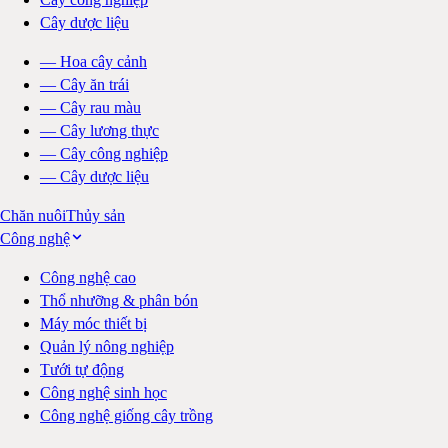
Cây dược liệu
—
Hoa cây cảnh
—
Cây ăn trái
—
Cây rau màu
—
Cây lương thực
—
Cây công nghiệp
—
Cây dược liệu
Chăn nuôi
Thủy sản
Công nghệ
Công nghệ cao
Thổ nhưỡng & phân bón
Máy móc thiết bị
Quản lý nông nghiệp
Tưới tự động
Công nghệ sinh học
Công nghệ giống cây trồng