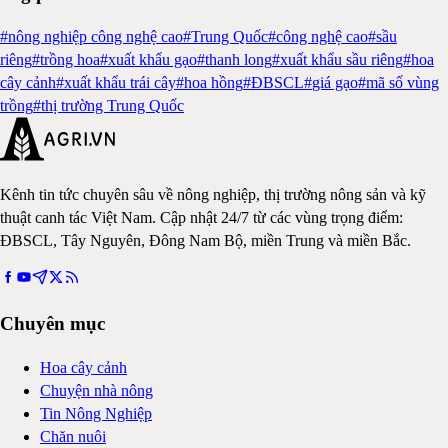
#
nông nghiệp công nghệ cao
#
Trung Quốc
#
công nghệ cao
#
sầu
riêng
#
trồng hoa
#
xuất khẩu gạo
#
thanh long
#
xuất khẩu sầu riêng
#
hoa
cây cảnh
#
xuất khẩu trái cây
#
hoa hồng
#
ĐBSCL
#
giá gạo
#
mã số vùng
trồng
#
thị trường Trung Quốc
Kênh tin tức chuyên sâu về nông nghiệp, thị trường nông sản và kỹ
thuật canh tác Việt Nam. Cập nhật 24/7 từ các vùng trọng điểm:
ĐBSCL, Tây Nguyên, Đông Nam Bộ, miền Trung và miền Bắc.
Chuyên mục
Hoa cây cảnh
Chuyện nhà nông
Tin Nông Nghiệp
Chăn nuôi