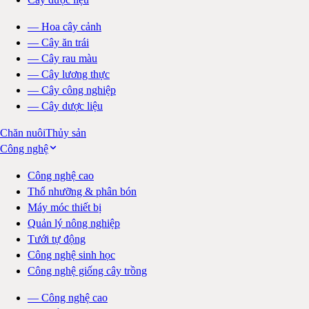
—
Hoa cây cảnh
—
Cây ăn trái
—
Cây rau màu
—
Cây lương thực
—
Cây công nghiệp
—
Cây dược liệu
Chăn nuôi
Thủy sản
Công nghệ
Công nghệ cao
Thổ nhưỡng & phân bón
Máy móc thiết bị
Quản lý nông nghiệp
Tưới tự động
Công nghệ sinh học
Công nghệ giống cây trồng
—
Công nghệ cao