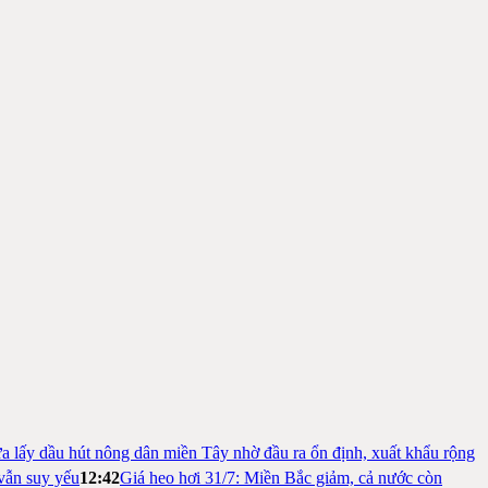
a lấy dầu hút nông dân miền Tây nhờ đầu ra ổn định, xuất khẩu rộng
vẫn suy yếu
12:42
Giá heo hơi 31/7: Miền Bắc giảm, cả nước còn