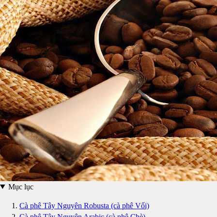
Mục lục
Cà phê Tây Nguyên Robusta (cà phê Vối)
Cà phê Tây Nguyên Arabic (cà phê Chè)