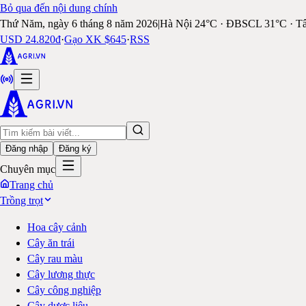
Bỏ qua đến nội dung chính
Thứ Năm, ngày 6 tháng 8 năm 2026
|
Hà Nội 24°C · ĐBSCL 31°C · T
USD 24.820đ
·
Gạo XK $645
·
RSS
Đăng nhập
Đăng ký
Chuyên mục
Trang chủ
Trồng trọt
Hoa cây cảnh
Cây ăn trái
Cây rau màu
Cây lương thực
Cây công nghiệp
Cây dược liệu