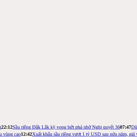
g
22:12
Sầu riêng Đắk Lắk kỳ vọng bứt phá nhờ Nghị quyết 36
07:47
Dừ
ệu vùng cao
12:42
Xuất khẩu sầu riêng vượt 1 tỷ USD sau nửa năm, giá 