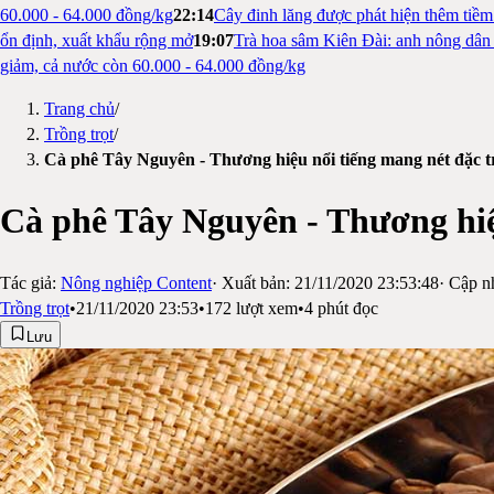
60.000 - 64.000 đồng/kg
22:14
Cây đinh lăng được phát hiện thêm tiề
ổn định, xuất khẩu rộng mở
19:07
Trà hoa sâm Kiên Đài: anh nông dân 
giảm, cả nước còn 60.000 - 64.000 đồng/kg
Trang chủ
/
Trồng trọt
/
Cà phê Tây Nguyên - Thương hiệu nổi tiếng mang nét đặc 
Cà phê Tây Nguyên - Thương hiệ
Tác giả:
Nông nghiệp Content
· Xuất bản:
21/11/2020 23:53:48
· Cập n
Trồng trọt
•
21/11/2020 23:53
•
172
lượt xem
•
4
phút đọc
Lưu