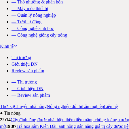
—
Thổ nhưỡng & phân bón
—
Máy móc thiết bị
—
Quản lý nông nghiệp
—
Tưới tự động
—
Công nghệ sinh học
—
Công nghệ giống cây trồng
Kinh tế
Thị trường
Giới thiệu DN
Review sản phẩm
—
Thị trường
—
Giới thiệu DN
—
Review sản phẩm
Thời sự
Chuyện nhà nông
Nông nghiệp đô thị
Lâm nghiệp
Liên hệ
● Tin nóng
22:14
Cây đinh lăng được phát hiện thêm tiềm năng chống loãng xươn
mở
19:07
Trà hoa sâm Kiên Đài: anh nông dân nâng giá trị cây dược li