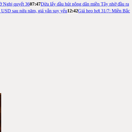
ờ Nghị quyết 36
07:47
Dừa lấy dầu hút nông dân miền Tây nhờ đầu ra
ỷ USD sau nửa năm, giá vẫn suy yếu
12:42
Giá heo hơi 31/7: Miền Bắc