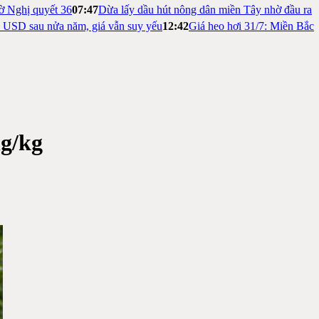
ờ Nghị quyết 36
07:47
Dừa lấy dầu hút nông dân miền Tây nhờ đầu ra
ỷ USD sau nửa năm, giá vẫn suy yếu
12:42
Giá heo hơi 31/7: Miền Bắc
ng/kg