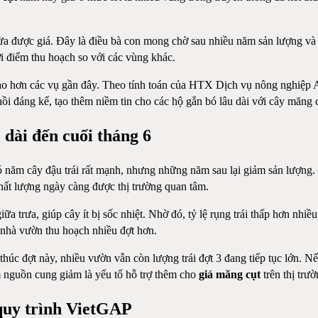
a được giá. Đây là điều bà con mong chờ sau nhiều năm sản lượng và 
thời điểm thu hoạch so với các vùng khác.
cao hơn các vụ gần đây. Theo tính toán của HTX Dịch vụ nông nghiệp A
i đáng kể, tạo thêm niềm tin cho các hộ gắn bó lâu dài với cây măng c
 dài đến cuối tháng 6
 năm cây đậu trái rất mạnh, nhưng những năm sau lại giảm sản lượng. V
chất lượng ngày càng được thị trường quan tâm.
 trưa, giúp cây ít bị sốc nhiệt. Nhờ đó, tỷ lệ rụng trái thấp hơn nhiều
để nhà vườn thu hoạch nhiều đợt hơn.
úc đợt này, nhiều vườn vẫn còn lượng trái đợt 3 đang tiếp tục lớn. Nếu
ểm nguồn cung giảm là yếu tố hỗ trợ thêm cho
giá măng cụt
trên thị trườ
quy trình VietGAP