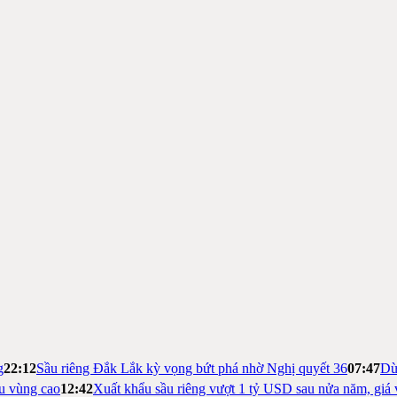
g
22:12
Sầu riêng Đắk Lắk kỳ vọng bứt phá nhờ Nghị quyết 36
07:47
Dừ
ệu vùng cao
12:42
Xuất khẩu sầu riêng vượt 1 tỷ USD sau nửa năm, giá 