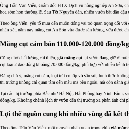
Ông Trần Văn Viễn, Giám đốc HTX Dịch vụ nông nghiệp An Sơn, cho biế
hoa sớm hơn thường lệ. Sau Tết Nguyên đán, nhiều vườn bắt đầu đậu tr
Theo ông Viễn, yếu tố mưa đến muộn đóng vai trò quan trọng đối với ch
nhận xét, năm nay măng cụt An Sơn vừa được sản lượng, vừa được ch
Măng cụt cám bán 110.000-120.000 đồng/kg
Cũng nhờ chất lượng cải thiện,
giá măng cụt
tại vườn đang giữ ở mức 
cụt loại 2 dao động khoảng 70.000 đồng/kg, phù hợp với nhiều kênh ti
Đáng chú ý, măng cụt cám, loại trái có lớp vỏ sần sùi, hình thức khô
thị trường không chỉ quan tâm đến mẫu mã bên ngoài, mà còn đánh giá 
Tại các thị trường phía Bắc như Hà Nội, Hải Phòng hay Ninh Bình, sau
đồng/kg. Khoảng chênh lệch từ vườn đến thị trường xa phản ánh chi phí
Lợi thế nguồn cung khi nhiều vùng đã kết 
Theo ông Trần Văn Viễn, một nguyên nhân quan trọng giúp
giá măng