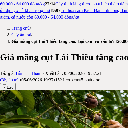
60.000 - 64.000 đồng/kg
22:14
Cây đinh lăng được phát hiện thêm tiề
ổn định, xuất khẩu rộng mở
19:07
Trà hoa sâm Kiên Đài: anh nông dân 
giảm, cả nước còn 60.000 - 64.000 đồng/kg
Trang chủ
/
Cây ăn trái
/
Giá măng cụt Lái Thiêu tăng cao, loại cám vỏ xấu tới 120.0
Giá măng cụt Lái Thiêu tăng cao
Tác giả:
Bùi Thị Thanh
· Xuất bản:
05/06/2026 19:37:21
Cây ăn trái
•
05/06/2026 19:37
•
152
lượt xem
•
5
phút đọc
Lưu