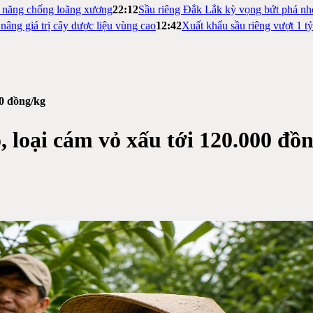
m năng chống loãng xương
22:12
Sầu riêng Đắk Lắk kỳ vọng bứt phá nh
nâng giá trị cây dược liệu vùng cao
12:42
Xuất khẩu sầu riêng vượt 1 t
00 đồng/kg
, loại cám vỏ xấu tới 120.000 đồ