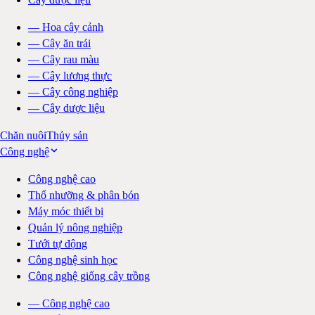
—
Hoa cây cảnh
—
Cây ăn trái
—
Cây rau màu
—
Cây lương thực
—
Cây công nghiệp
—
Cây dược liệu
Chăn nuôi
Thủy sản
Công nghệ
Công nghệ cao
Thổ nhưỡng & phân bón
Máy móc thiết bị
Quản lý nông nghiệp
Tưới tự động
Công nghệ sinh học
Công nghệ giống cây trồng
—
Công nghệ cao