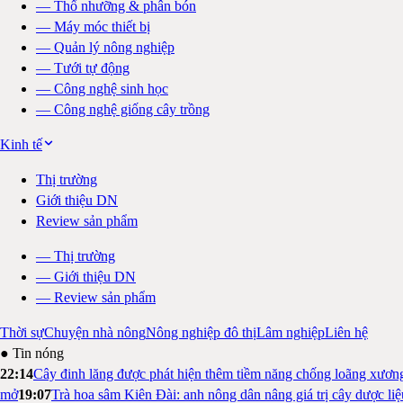
—
Thổ nhưỡng & phân bón
—
Máy móc thiết bị
—
Quản lý nông nghiệp
—
Tưới tự động
—
Công nghệ sinh học
—
Công nghệ giống cây trồng
Kinh tế
Thị trường
Giới thiệu DN
Review sản phẩm
—
Thị trường
—
Giới thiệu DN
—
Review sản phẩm
Thời sự
Chuyện nhà nông
Nông nghiệp đô thị
Lâm nghiệp
Liên hệ
● Tin nóng
22:14
Cây đinh lăng được phát hiện thêm tiềm năng chống loãng xươn
mở
19:07
Trà hoa sâm Kiên Đài: anh nông dân nâng giá trị cây dược li