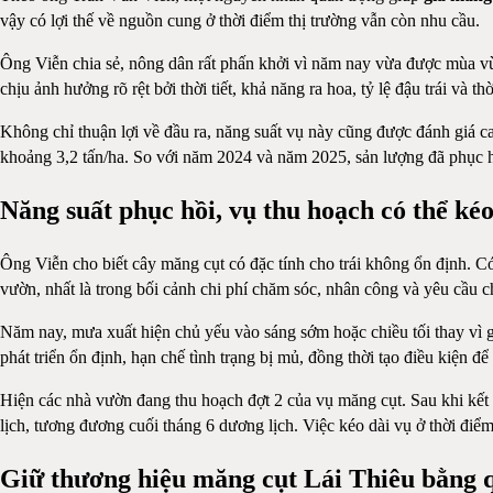
vậy có lợi thế về nguồn cung ở thời điểm thị trường vẫn còn nhu cầu.
Ông Viễn chia sẻ, nông dân rất phấn khởi vì năm nay vừa được mùa vừ
chịu ảnh hưởng rõ rệt bởi thời tiết, khả năng ra hoa, tỷ lệ đậu trái và 
Không chỉ thuận lợi về đầu ra, năng suất vụ này cũng được đánh giá 
khoảng 3,2 tấn/ha. So với năm 2024 và năm 2025, sản lượng đã phục hồ
Năng suất phục hồi, vụ thu hoạch có thể kéo
Ông Viễn cho biết cây măng cụt có đặc tính cho trái không ổn định. Có
vườn, nhất là trong bối cảnh chi phí chăm sóc, nhân công và yêu cầu 
Năm nay, mưa xuất hiện chủ yếu vào sáng sớm hoặc chiều tối thay vì giữa
phát triển ổn định, hạn chế tình trạng bị mủ, đồng thời tạo điều kiện 
Hiện các nhà vườn đang thu hoạch đợt 2 của vụ măng cụt. Sau khi kết th
lịch, tương đương cuối tháng 6 dương lịch. Việc kéo dài vụ ở thời đi
Giữ thương hiệu măng cụt Lái Thiêu bằng 