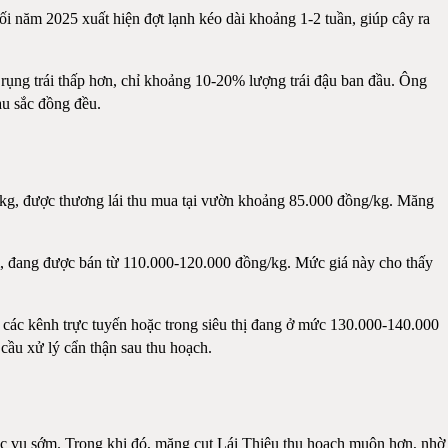
 năm 2025 xuất hiện đợt lạnh kéo dài khoảng 1-2 tuần, giúp cây ra
ệ rụng trái thấp hơn, chỉ khoảng 10-20% lượng trái đậu ban đầu. Ông
u sắc đồng đều.
ái/kg, được thương lái thu mua tại vườn khoảng 85.000 đồng/kg. Măng
đậm, đang được bán từ 110.000-120.000 đồng/kg. Mức giá này cho thấy
 các kênh trực tuyến hoặc trong siêu thị đang ở mức 130.000-140.000
cầu xử lý cẩn thận sau thu hoạch.
húc vụ sớm. Trong khi đó, măng cụt Lái Thiêu thu hoạch muộn hơn, nhờ