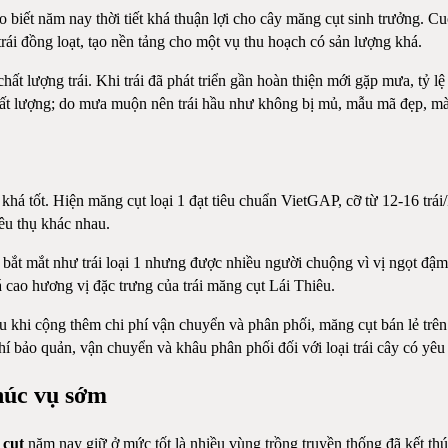
t năm nay thời tiết khá thuận lợi cho cây măng cụt sinh trưởng. Cuối
ái đồng loạt, tạo nền tảng cho một vụ thu hoạch có sản lượng khá.
ất lượng trái. Khi trái đã phát triển gần hoàn thiện mới gặp mưa, tỷ l
ất lượng; do mưa muộn nên trái hầu như không bị mủ, mẫu mã đẹp, mà
khá tốt. Hiện măng cụt loại 1 đạt tiêu chuẩn VietGAP, cỡ từ 12-16 tr
êu thụ khác nhau.
ng bắt mắt như trái loại 1 nhưng được nhiều người chuộng vì vị ngọt 
cao hương vị đặc trưng của trái măng cụt Lái Thiêu.
 khi cộng thêm chi phí vận chuyển và phân phối, măng cụt bán lẻ trên
 bảo quản, vận chuyển và khâu phân phối đối với loại trái cây có yêu 
thúc vụ sớm
 cụt
năm nay giữ ở mức tốt là nhiều vùng trồng truyền thống đã kết t