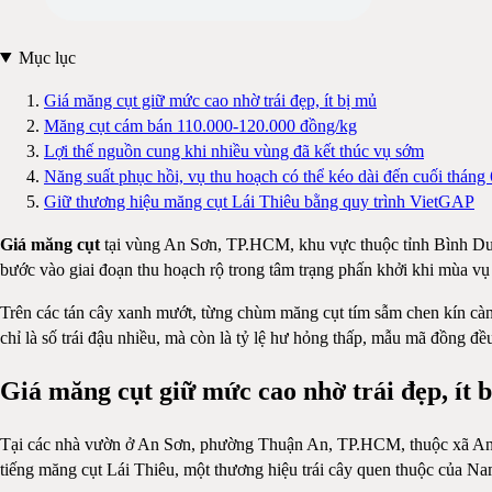
Mục lục
Giá măng cụt giữ mức cao nhờ trái đẹp, ít bị mủ
Măng cụt cám bán 110.000-120.000 đồng/kg
Lợi thế nguồn cung khi nhiều vùng đã kết thúc vụ sớm
Năng suất phục hồi, vụ thu hoạch có thể kéo dài đến cuối tháng 
Giữ thương hiệu măng cụt Lái Thiêu bằng quy trình VietGAP
Giá măng cụt
tại vùng An Sơn, TP.HCM, khu vực thuộc tỉnh Bình Dươ
bước vào giai đoạn thu hoạch rộ trong tâm trạng phấn khởi khi mùa vụ 
Trên các tán cây xanh mướt, từng chùm măng cụt tím sẫm chen kín càn
chỉ là số trái đậu nhiều, mà còn là tỷ lệ hư hỏng thấp, mẫu mã đồng đề
Giá măng cụt giữ mức cao nhờ trái đẹp, ít 
Tại các nhà vườn ở An Sơn, phường Thuận An, TP.HCM, thuộc xã An S
tiếng măng cụt Lái Thiêu, một thương hiệu trái cây quen thuộc của N