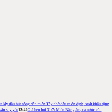
a lấy dầu hút nông dân miền Tây nhờ đầu ra ổn định, xuất khẩu rộng
vẫn suy yếu
12:42
Giá heo hơi 31/7: Miền Bắc giảm, cả nước còn