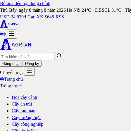
Bỏ qua đến nội dung chính
Thứ Bảy, ngày 8 tháng 8 năm 2026
|
Hà Nội 24°C · ĐBSCL 31°C · Tâ
USD 24.820đ
·
Gạo XK $645
·
RSS
Đăng nhập
Đăng ký
Chuyên mục
Trang chủ
Trồng trọt
Hoa cây cảnh
Cây ăn trái
Cây rau màu
Cây lương thực
Cây công nghiệp
Cây dược liệu