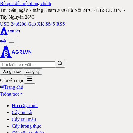
Bỏ qua đến nội dung chính
Thứ Sáu, ngày 7 tháng 8 năm 2026
|
Hà Nội 24°C · ĐBSCL 31°C ·
Tây Nguyên 26°C
USD 24.820đ
·
Gạo XK $645
·
RSS
Đăng nhập
Đăng ký
Chuyên mục
Trang chủ
Trồng trọt
Hoa cây cảnh
Cây ăn trái
Cây rau màu
Cây lương thực
Cây công nghiệp