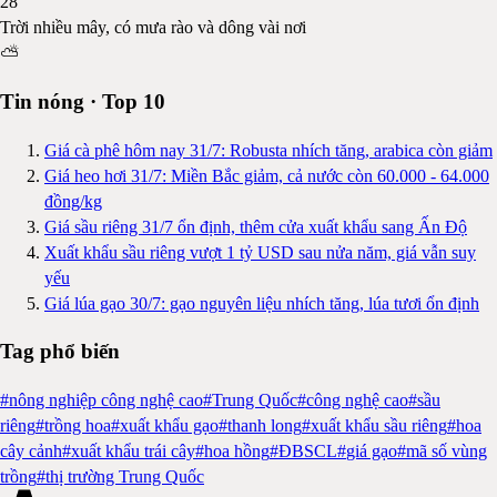
28
°
Trời nhiều mây, có mưa rào và dông vài nơi
⛅
Tin nóng · Top 10
Giá cà phê hôm nay 31/7: Robusta nhích tăng, arabica còn giảm
Giá heo hơi 31/7: Miền Bắc giảm, cả nước còn 60.000 - 64.000
đồng/kg
Giá sầu riêng 31/7 ổn định, thêm cửa xuất khẩu sang Ấn Độ
Xuất khẩu sầu riêng vượt 1 tỷ USD sau nửa năm, giá vẫn suy
yếu
Giá lúa gạo 30/7: gạo nguyên liệu nhích tăng, lúa tươi ổn định
Tag phổ biến
#
nông nghiệp công nghệ cao
#
Trung Quốc
#
công nghệ cao
#
sầu
riêng
#
trồng hoa
#
xuất khẩu gạo
#
thanh long
#
xuất khẩu sầu riêng
#
hoa
cây cảnh
#
xuất khẩu trái cây
#
hoa hồng
#
ĐBSCL
#
giá gạo
#
mã số vùng
trồng
#
thị trường Trung Quốc