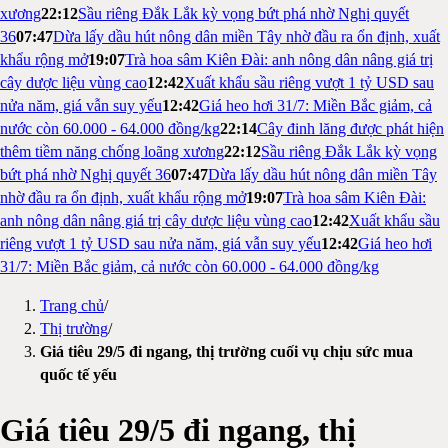
xương
22:12
Sầu riêng Đắk Lắk kỳ vọng bứt phá nhờ Nghị quyết
36
07:47
Dừa lấy dầu hút nông dân miền Tây nhờ đầu ra ổn định, xuất
khẩu rộng mở
19:07
Trà hoa sâm Kiên Đài: anh nông dân nâng giá trị
cây dược liệu vùng cao
12:42
Xuất khẩu sầu riêng vượt 1 tỷ USD sau
nửa năm, giá vẫn suy yếu
12:42
Giá heo hơi 31/7: Miền Bắc giảm, cả
nước còn 60.000 - 64.000 đồng/kg
22:14
Cây đinh lăng được phát hiện
thêm tiềm năng chống loãng xương
22:12
Sầu riêng Đắk Lắk kỳ vọng
bứt phá nhờ Nghị quyết 36
07:47
Dừa lấy dầu hút nông dân miền Tây
nhờ đầu ra ổn định, xuất khẩu rộng mở
19:07
Trà hoa sâm Kiên Đài:
anh nông dân nâng giá trị cây dược liệu vùng cao
12:42
Xuất khẩu sầu
riêng vượt 1 tỷ USD sau nửa năm, giá vẫn suy yếu
12:42
Giá heo hơi
31/7: Miền Bắc giảm, cả nước còn 60.000 - 64.000 đồng/kg
Trang chủ
/
Thị trường
/
Giá tiêu 29/5 đi ngang, thị trường cuối vụ chịu sức mua
quốc tế yếu
Giá tiêu 29/5 đi ngang, thị