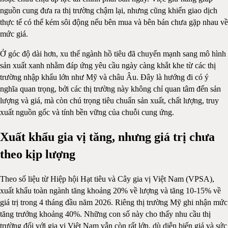
nguồn cung đưa ra thị trường chậm lại, nhưng cũng khiến giao dịch
thực tế có thể kém sôi động nếu bên mua và bên bán chưa gặp nhau về
mức giá.
Ở góc độ dài hơn, xu thế ngành hồ tiêu đã chuyển mạnh sang mô hình
sản xuất xanh nhằm đáp ứng yêu cầu ngày càng khắt khe từ các thị
trường nhập khẩu lớn như Mỹ và châu Âu. Đây là hướng đi có ý
nghĩa quan trọng, bởi các thị trường này không chỉ quan tâm đến sản
lượng và giá, mà còn chú trọng tiêu chuẩn sản xuất, chất lượng, truy
xuất nguồn gốc và tính bền vững của chuỗi cung ứng.
Xuất khẩu gia vị tăng, nhưng giá trị chưa
theo kịp lượng
Theo số liệu từ Hiệp hội Hạt tiêu và Cây gia vị Việt Nam (VPSA),
xuất khẩu toàn ngành tăng khoảng 20% về lượng và tăng 10-15% về
giá trị trong 4 tháng đầu năm 2026. Riêng thị trường Mỹ ghi nhận mức
tăng trưởng khoảng 40%. Những con số này cho thấy nhu cầu thị
trường đối với gia vị Việt Nam vẫn còn rất lớn, dù diễn biến giá và sức