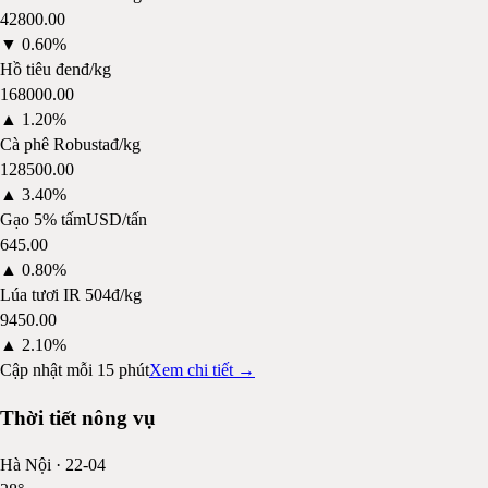
42800.00
▼
0.60%
Hồ tiêu đen
đ/kg
168000.00
▲
1.20%
Cà phê Robusta
đ/kg
128500.00
▲
3.40%
Gạo 5% tấm
USD/tấn
645.00
▲
0.80%
Lúa tươi IR 504
đ/kg
9450.00
▲
2.10%
Cập nhật mỗi 15 phút
Xem chi tiết →
Thời tiết nông vụ
Hà Nội
·
22-04