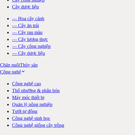
Cây dược liệu
—
Hoa cây cảnh
—
Cây ăn trái
—
Cây rau màu
—
Cây lương thực
—
Cây công nghiệp
—
Cây dược liệu
Chăn nuôi
Thủy sản
Công nghệ
Công nghệ cao
Thổ nhưỡng & phân bón
Máy móc thiết bị
Quản lý nông nghiệp
Tưới tự động
Công nghệ sinh học
Công nghệ giống cây trồng