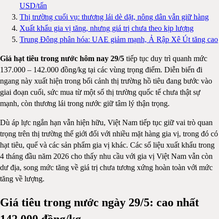
USD/tấn
Thị trường cuối vụ: thương lái dè dặt, nông dân vẫn giữ hàng
Xuất khẩu gia vị tăng, nhưng giá trị chưa theo kịp lượng
Trung Đông phân hóa: UAE giảm mạnh, Ả Rập Xê Út tăng cao
Giá hạt tiêu trong nước hôm nay 29/5
tiếp tục duy trì quanh mức
137.000 – 142.000 đồng/kg tại các vùng trọng điểm. Diễn biến đi
ngang này xuất hiện trong bối cảnh thị trường hồ tiêu đang bước vào
giai đoạn cuối, sức mua từ một số thị trường quốc tế chưa thật sự
mạnh, còn thương lái trong nước giữ tâm lý thận trọng.
Dù áp lực ngắn hạn vẫn hiện hữu, Việt Nam tiếp tục giữ vai trò quan
trọng trên thị trường thế giới đối với nhiều mặt hàng gia vị, trong đó có
hạt tiêu, quế và các sản phẩm gia vị khác. Các số liệu xuất khẩu trong
4 tháng đầu năm 2026 cho thấy nhu cầu với gia vị Việt Nam vẫn còn
dư địa, song mức tăng về giá trị chưa tương xứng hoàn toàn với mức
tăng về lượng.
Giá tiêu trong nước ngày 29/5: cao nhất
142.000 đồng/kg