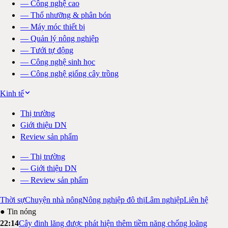
—
Công nghệ cao
—
Thổ nhưỡng & phân bón
—
Máy móc thiết bị
—
Quản lý nông nghiệp
—
Tưới tự động
—
Công nghệ sinh học
—
Công nghệ giống cây trồng
Kinh tế
Thị trường
Giới thiệu DN
Review sản phẩm
—
Thị trường
—
Giới thiệu DN
—
Review sản phẩm
Thời sự
Chuyện nhà nông
Nông nghiệp đô thị
Lâm nghiệp
Liên hệ
● Tin nóng
22:14
Cây đinh lăng được phát hiện thêm tiềm năng chống loãng