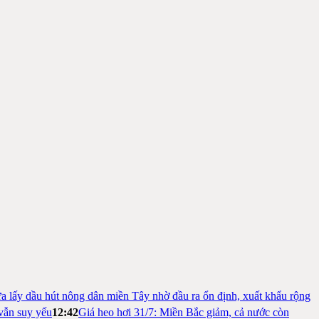
a lấy dầu hút nông dân miền Tây nhờ đầu ra ổn định, xuất khẩu rộng
vẫn suy yếu
12:42
Giá heo hơi 31/7: Miền Bắc giảm, cả nước còn