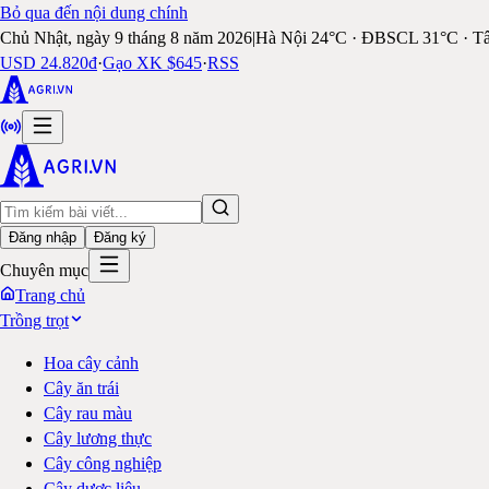
Bỏ qua đến nội dung chính
Chủ Nhật, ngày 9 tháng 8 năm 2026
|
Hà Nội 24°C · ĐBSCL 31°C · T
USD 24.820đ
·
Gạo XK $645
·
RSS
Đăng nhập
Đăng ký
Chuyên mục
Trang chủ
Trồng trọt
Hoa cây cảnh
Cây ăn trái
Cây rau màu
Cây lương thực
Cây công nghiệp
Cây dược liệu