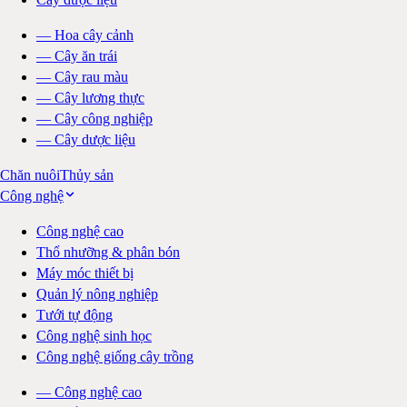
—
Hoa cây cảnh
—
Cây ăn trái
—
Cây rau màu
—
Cây lương thực
—
Cây công nghiệp
—
Cây dược liệu
Chăn nuôi
Thủy sản
Công nghệ
Công nghệ cao
Thổ nhưỡng & phân bón
Máy móc thiết bị
Quản lý nông nghiệp
Tưới tự động
Công nghệ sinh học
Công nghệ giống cây trồng
—
Công nghệ cao