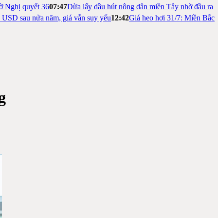
ờ Nghị quyết 36
07:47
Dừa lấy dầu hút nông dân miền Tây nhờ đầu ra
ỷ USD sau nửa năm, giá vẫn suy yếu
12:42
Giá heo hơi 31/7: Miền Bắc
g