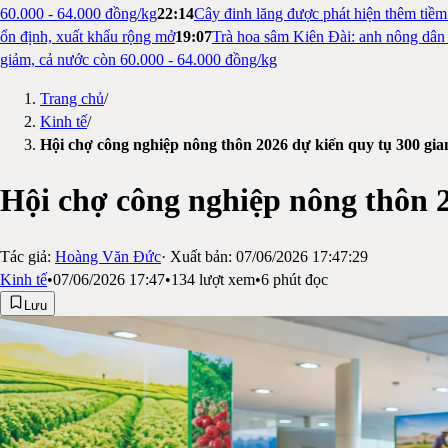
60.000 - 64.000 đồng/kg
22:14
Cây đinh lăng được phát hiện thêm tiề
ổn định, xuất khẩu rộng mở
19:07
Trà hoa sâm Kiên Đài: anh nông dân 
giảm, cả nước còn 60.000 - 64.000 đồng/kg
Trang chủ
/
Kinh tế
/
Hội chợ công nghiệp nông thôn 2026 dự kiến quy tụ 300 gi
Hội chợ công nghiệp nông thôn 2
Tác giả:
Hoàng Văn Đức
· Xuất bản:
07/06/2026 17:47:29
Kinh tế
•
07/06/2026 17:47
•
134
lượt xem
•
6
phút đọc
Lưu