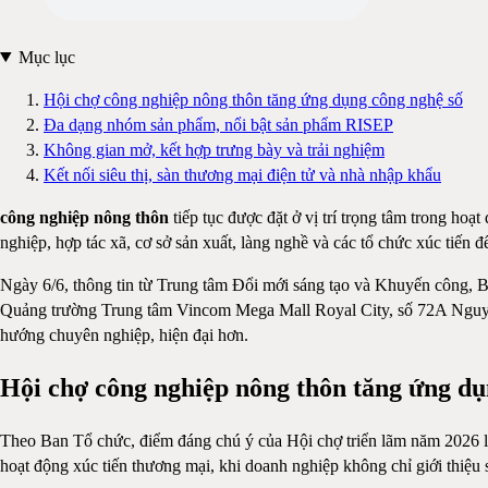
Mục lục
Hội chợ công nghiệp nông thôn tăng ứng dụng công nghệ số
Đa dạng nhóm sản phẩm, nổi bật sản phẩm RISEP
Không gian mở, kết hợp trưng bày và trải nghiệm
Kết nối siêu thị, sàn thương mại điện tử và nhà nhập khẩu
công nghiệp nông thôn
tiếp tục được đặt ở vị trí trọng tâm trong h
nghiệp, hợp tác xã, cơ sở sản xuất, làng nghề và các tổ chức xúc tiến đ
Ngày 6/6, thông tin từ Trung tâm Đổi mới sáng tạo và Khuyến công, 
Quảng trường Trung tâm Vincom Mega Mall Royal City, số 72A Nguyễn 
hướng chuyên nghiệp, hiện đại hơn.
Hội chợ công nghiệp nông thôn tăng ứng dụ
Theo Ban Tổ chức, điểm đáng chú ý của Hội chợ triển lãm năm 2026 là
hoạt động xúc tiến thương mại, khi doanh nghiệp không chỉ giới thiệu 