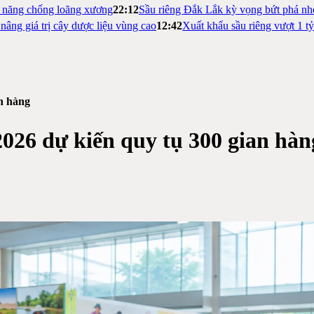
m năng chống loãng xương
22:12
Sầu riêng Đắk Lắk kỳ vọng bứt phá nh
nâng giá trị cây dược liệu vùng cao
12:42
Xuất khẩu sầu riêng vượt 1 t
an hàng
026 dự kiến quy tụ 300 gian hàn