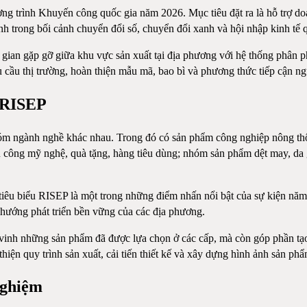
ng trình Khuyến công quốc gia năm 2026. Mục tiêu đặt ra là hỗ trợ doa
anh trong bối cảnh chuyển đổi số, chuyển đổi xanh và hội nhập kinh tế 
gian gặp gỡ giữa khu vực sản xuất tại địa phương với hệ thống phân p
 cầu thị trường, hoàn thiện mẫu mã, bao bì và phương thức tiếp cận ng
 RISEP
hóm ngành nghề khác nhau. Trong đó có sản phẩm công nghiệp nông thôn
công mỹ nghệ, quà tặng, hàng tiêu dùng; nhóm sản phẩm dệt may, da gi
êu biểu RISEP là một trong những điểm nhấn nổi bật của sự kiện năm na
h hướng phát triển bền vững của các địa phương.
vinh những sản phẩm đã được lựa chọn ở các cấp, mà còn góp phần tạo
iện quy trình sản xuất, cải tiến thiết kế và xây dựng hình ảnh sản phẩ
nghiệm