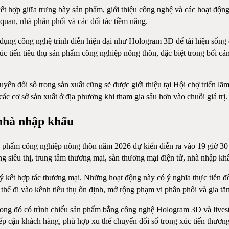
kết hợp giữa trưng bày sản phẩm, giới thiệu công nghệ và các hoạt độn
quan, nhà phân phối và các đối tác tiềm năng.
 dụng công nghệ trình diễn hiện đại như Hologram 3D để tái hiện sốn
c tiến tiêu thụ sản phẩm công nghiệp nông thôn, đặc biệt trong bối cả
yển đổi số trong sản xuất cũng sẽ được giới thiệu tại Hội chợ triển l
các cơ sở sản xuất ở địa phương khi tham gia sâu hơn vào chuỗi giá trị.
 nhà nhập khẩu
n phẩm công nghiệp nông thôn năm 2026 dự kiến diễn ra vào 19 giờ 30 
ng siêu thị, trung tâm thương mại, sàn thương mại điện tử, nhà nhập k
 kết hợp tác thương mại. Những hoạt động này có ý nghĩa thực tiễn đối 
hể đi vào kênh tiêu thụ ổn định, mở rộng phạm vi phân phối và gia tăng
trong đó có trình chiếu sản phẩm bằng công nghệ Hologram 3D và lives
iếp cận khách hàng, phù hợp xu thế chuyển đổi số trong xúc tiến thươn