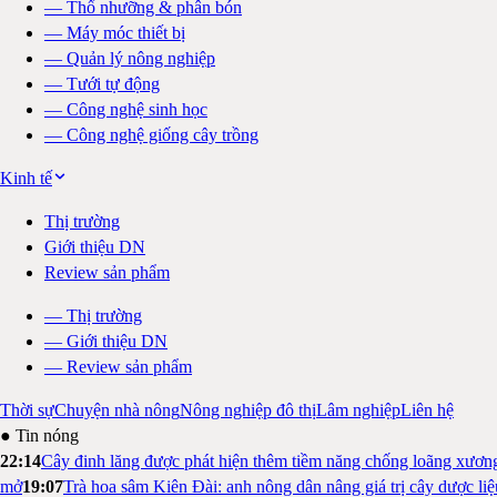
—
Thổ nhưỡng & phân bón
—
Máy móc thiết bị
—
Quản lý nông nghiệp
—
Tưới tự động
—
Công nghệ sinh học
—
Công nghệ giống cây trồng
Kinh tế
Thị trường
Giới thiệu DN
Review sản phẩm
—
Thị trường
—
Giới thiệu DN
—
Review sản phẩm
Thời sự
Chuyện nhà nông
Nông nghiệp đô thị
Lâm nghiệp
Liên hệ
● Tin nóng
22:14
Cây đinh lăng được phát hiện thêm tiềm năng chống loãng xươn
mở
19:07
Trà hoa sâm Kiên Đài: anh nông dân nâng giá trị cây dược li