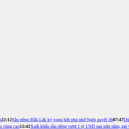
g
22:12
Sầu riêng Đắk Lắk kỳ vọng bứt phá nhờ Nghị quyết 36
07:47
Dừ
ệu vùng cao
12:42
Xuất khẩu sầu riêng vượt 1 tỷ USD sau nửa năm, giá 