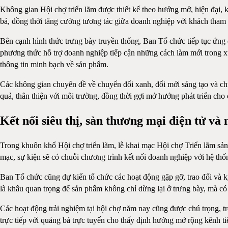
Không gian Hội chợ triển lãm được thiết kế theo hướng mở, hiện đại, 
bá, đồng thời tăng cường tương tác giữa doanh nghiệp với khách tham 
Bên cạnh hình thức trưng bày truyền thống, Ban Tổ chức tiếp tục ứng
phương thức hỗ trợ doanh nghiệp tiếp cận những cách làm mới trong xú
thông tin minh bạch về sản phẩm.
Các không gian chuyên đề về chuyển đổi xanh, đổi mới sáng tạo và chu
quả, thân thiện với môi trường, đồng thời gợi mở hướng phát triển cho 
Kết nối siêu thị, sàn thương mại điện tử và
Trong khuôn khổ Hội chợ triển lãm, lễ khai mạc Hội chợ Triển lãm sả
mạc, sự kiện sẽ có chuỗi chương trình kết nối doanh nghiệp với hệ thố
Ban Tổ chức cũng dự kiến tổ chức các hoạt động gặp gỡ, trao đổi và ký
là khâu quan trọng để sản phẩm không chỉ dừng lại ở trưng bày, mà có t
Các hoạt động trải nghiệm tại hội chợ năm nay cũng được chú trọng, 
trực tiếp với quảng bá trực tuyến cho thấy định hướng mở rộng kênh t