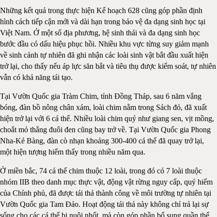
Những kết quả trong thực hiện Kế hoạch 628 cũng góp phần định
hình cách tiếp cận mới và dài hạn trong bảo vệ đa dạng sinh học tại
Việt Nam. Ở một số địa phương, hệ sinh thái và đa dạng sinh học
bước đầu có dấu hiệu phục hồi. Nhiều khu vực từng suy giảm mạnh
về sinh cảnh tự nhiên đã ghi nhận các loài sinh vật bắt đầu xuất hiện
trở lại, cho thấy nếu áp lực săn bắt và tiêu thụ được kiểm soát, tự nhiên
vẫn có khả năng tái tạo.
Tại Vườn Quốc gia Tràm Chim, tỉnh Đồng Tháp, sau 6 năm vắng
bóng, đàn bồ nông chân xám, loài chim nằm trong Sách đỏ, đã xuất
hiện trở lại với 6 cá thể. Nhiều loài chim quý như giang sen, vịt mồng,
choắt mỏ thẳng đuôi đen cũng bay trở về. Tại Vườn Quốc gia Phong
Nha-Kẻ Bàng, đàn cò nhạn khoảng 300-400 cá thể đã quay trở lại,
một hiện tượng hiếm thấy trong nhiều năm qua.
Ở miền bắc, 74 cá thể chim thuộc 12 loài, trong đó có 7 loài thuộc
nhóm IIB theo danh mục thực vật, động vật rừng nguy cấp, quý hiếm
của Chính phủ, đã được tái thả thành công về môi trường tự nhiên tại
Vườn Quốc gia Tam Đảo. Hoạt động tái thả này không chỉ trả lại sự
sống cho các cá thể bị nuôi nhốt, mà còn góp phần bổ sung quần thể