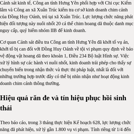
Cảnh sát kinh tế, Công an tỉnh Hưng Yên phối hợp với Chi cục Kiểm
lâm và Công an xã Xuân Trúc kiểm tra cơ sở kinh doanh chim cảnh
của Đồng Huy Oánh, trú tại xã Xuân Trúc. Lực lượng chức năng phát
hiện đối tượng này nuôi nhốt 20 cá thể chim hoang dã thuộc danh mục
nguy cấp, quý hiếm nhóm IIB để kinh doanh.
Cơ quan Cảnh sát điều tra Công an tỉnh Hưng Yên đã khởi tố vụ án,
khởi tố bị can đối với Đồng Huy Oánh về tội vi phạm quy định về bảo
vệ động vật hoang dã theo khoản 1, Điều 234 Bộ luật Hình sự. Việc
xử lý hình sự các hành vi nuôi nhốt, kinh doanh trái phép cho thấy sự
chuyển biến trong nhận thức và thực thi pháp luật, nhất là đối với
những trường hợp trước đây có thể bị nhìn nhận như hoạt động kinh
doanh chim cảnh thông thường.
Hiệu quả răn đe và tín hiệu phục hồi sinh
thái
Theo báo cáo, trong 3 tháng thực hiện Kế hoạch 628, lực lượng chức
năng đã phát hiện, xử lý gần 1.800 vụ vi phạm. Tính riêng từ 1/4 đến