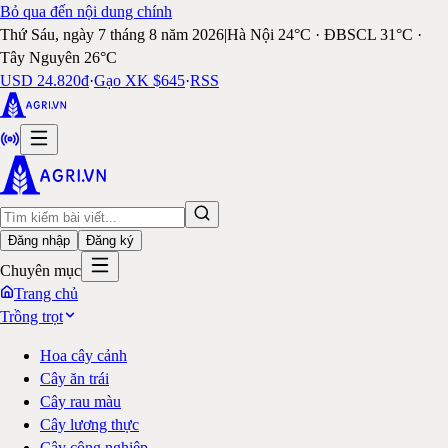
Bỏ qua đến nội dung chính
Thứ Sáu, ngày 7 tháng 8 năm 2026
|
Hà Nội 24°C · ĐBSCL 31°C ·
Tây Nguyên 26°C
USD 24.820đ
·
Gạo XK $645
·
RSS
Đăng nhập
Đăng ký
Chuyên mục
Trang chủ
Trồng trọt
Hoa cây cảnh
Cây ăn trái
Cây rau màu
Cây lương thực
Cây công nghiệp