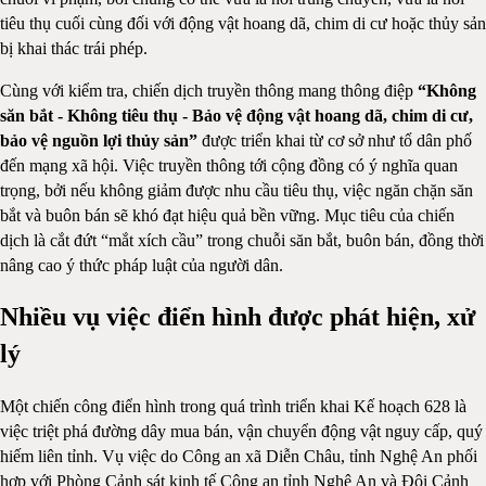
tiêu thụ cuối cùng đối với động vật hoang dã, chim di cư hoặc thủy sản
bị khai thác trái phép.
Cùng với kiểm tra, chiến dịch truyền thông mang thông điệp
“Không
săn bắt - Không tiêu thụ - Bảo vệ động vật hoang dã, chim di cư,
bảo vệ nguồn lợi thủy sản”
được triển khai từ cơ sở như tổ dân phố
đến mạng xã hội. Việc truyền thông tới cộng đồng có ý nghĩa quan
trọng, bởi nếu không giảm được nhu cầu tiêu thụ, việc ngăn chặn săn
bắt và buôn bán sẽ khó đạt hiệu quả bền vững. Mục tiêu của chiến
dịch là cắt đứt “mắt xích cầu” trong chuỗi săn bắt, buôn bán, đồng thời
nâng cao ý thức pháp luật của người dân.
Nhiều vụ việc điển hình được phát hiện, xử
lý
Một chiến công điển hình trong quá trình triển khai Kế hoạch 628 là
việc triệt phá đường dây mua bán, vận chuyển động vật nguy cấp, quý
hiếm liên tỉnh. Vụ việc do Công an xã Diễn Châu, tỉnh Nghệ An phối
hợp với Phòng Cảnh sát kinh tế Công an tỉnh Nghệ An và Đội Cảnh