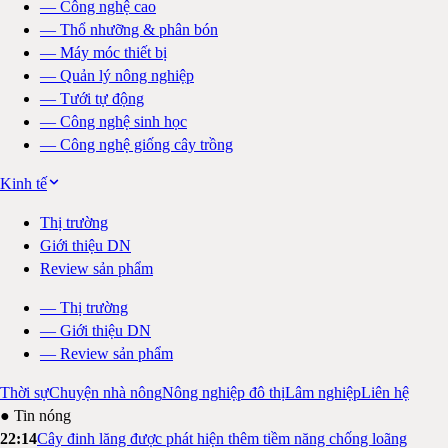
—
Công nghệ cao
—
Thổ nhưỡng & phân bón
—
Máy móc thiết bị
—
Quản lý nông nghiệp
—
Tưới tự động
—
Công nghệ sinh học
—
Công nghệ giống cây trồng
Kinh tế
Thị trường
Giới thiệu DN
Review sản phẩm
—
Thị trường
—
Giới thiệu DN
—
Review sản phẩm
Thời sự
Chuyện nhà nông
Nông nghiệp đô thị
Lâm nghiệp
Liên hệ
● Tin nóng
22:14
Cây đinh lăng được phát hiện thêm tiềm năng chống loãng