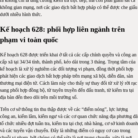
ra không chỉ là tăng cường kiểm tra trực tiếp, mà còn phải giám sát cả
không gian mạng, nơi các giao dịch bất hợp pháp có thể được che giấu
dưới nhiều hình thức.
Kế hoạch 628: phối hợp liên ngành trên
phạm vi toàn quốc
Kế hoạch 628 được triển khai ở tất cả các cấp chính quyền và công an
cấp xã tại 34/34 tỉnh, thành phố, kéo dài trong 3 tháng. Trọng tâm của
kế hoạch là xử lý nghiêm các đối tượng vi phạm, đồng thời phối hợp
phát hiện các giao dịch bất hợp pháp trên mạng xã hội, diễn đàn, sàn
thương mại điện tử. Cách làm này cho thấy sự thay đổi từ xử lý rời rạc
sang phối hợp đồng bộ, từ tuyên truyền đến đấu tranh, từ kiểm tra tại
địa bàn đến theo dõi trên môi trường số.
Trên cơ sở thông tin thu thập được về các “điểm nóng”, lực lượng
công an, kiểm lâm, kiểm ngư và các cơ quan chức năng địa phương đã
tổ chức nhiều đợt tuần tra, kiểm tra tại chợ, nhà hàng, cơ sở kinh doanh
và các tuyến vận chuyển. Đây là những điểm có nguy cơ cao trong
chuỗi vi phạm, bởi chúng có thể vừa là nơi trung chuyển, vừa là nơi