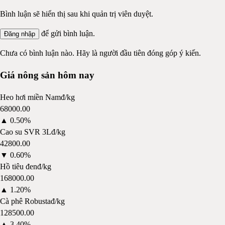
Bình luận sẽ hiển thị sau khi quản trị viên duyệt.
để gửi bình luận.
Đăng nhập
Chưa có bình luận nào. Hãy là người đầu tiên đóng góp ý kiến.
Giá nông sản hôm nay
Heo hơi miền Nam
đ/kg
68000.00
▲
0.50%
Cao su SVR 3L
đ/kg
42800.00
▼
0.60%
Hồ tiêu đen
đ/kg
168000.00
▲
1.20%
Cà phê Robusta
đ/kg
128500.00
▲
3.40%