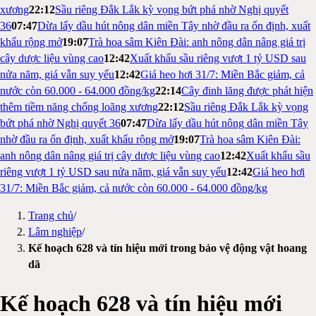
xương
22:12
Sầu riêng Đắk Lắk kỳ vọng bứt phá nhờ Nghị quyết
36
07:47
Dừa lấy dầu hút nông dân miền Tây nhờ đầu ra ổn định, xuất
khẩu rộng mở
19:07
Trà hoa sâm Kiên Đài: anh nông dân nâng giá trị
cây dược liệu vùng cao
12:42
Xuất khẩu sầu riêng vượt 1 tỷ USD sau
nửa năm, giá vẫn suy yếu
12:42
Giá heo hơi 31/7: Miền Bắc giảm, cả
nước còn 60.000 - 64.000 đồng/kg
22:14
Cây đinh lăng được phát hiện
thêm tiềm năng chống loãng xương
22:12
Sầu riêng Đắk Lắk kỳ vọng
bứt phá nhờ Nghị quyết 36
07:47
Dừa lấy dầu hút nông dân miền Tây
nhờ đầu ra ổn định, xuất khẩu rộng mở
19:07
Trà hoa sâm Kiên Đài:
anh nông dân nâng giá trị cây dược liệu vùng cao
12:42
Xuất khẩu sầu
riêng vượt 1 tỷ USD sau nửa năm, giá vẫn suy yếu
12:42
Giá heo hơi
31/7: Miền Bắc giảm, cả nước còn 60.000 - 64.000 đồng/kg
Trang chủ
/
Lâm nghiệp
/
Kế hoạch 628 và tín hiệu mới trong bảo vệ động vật hoang
dã
Kế hoạch 628 và tín hiệu mới