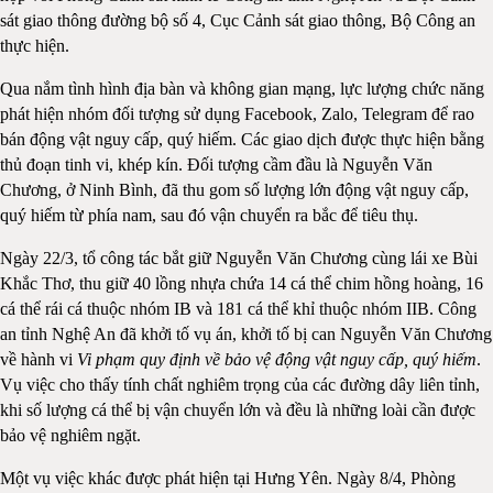
sát giao thông đường bộ số 4, Cục Cảnh sát giao thông, Bộ Công an
thực hiện.
Qua nắm tình hình địa bàn và không gian mạng, lực lượng chức năng
phát hiện nhóm đối tượng sử dụng Facebook, Zalo, Telegram để rao
bán động vật nguy cấp, quý hiếm. Các giao dịch được thực hiện bằng
thủ đoạn tinh vi, khép kín. Đối tượng cầm đầu là Nguyễn Văn
Chương, ở Ninh Bình, đã thu gom số lượng lớn động vật nguy cấp,
quý hiếm từ phía nam, sau đó vận chuyển ra bắc để tiêu thụ.
Ngày 22/3, tổ công tác bắt giữ Nguyễn Văn Chương cùng lái xe Bùi
Khắc Thơ, thu giữ 40 lồng nhựa chứa 14 cá thể chim hồng hoàng, 16
cá thể rái cá thuộc nhóm IB và 181 cá thể khỉ thuộc nhóm IIB. Công
an tỉnh Nghệ An đã khởi tố vụ án, khởi tố bị can Nguyễn Văn Chương
về hành vi
Vi phạm quy định về bảo vệ động vật nguy cấp, quý hiếm
.
Vụ việc cho thấy tính chất nghiêm trọng của các đường dây liên tỉnh,
khi số lượng cá thể bị vận chuyển lớn và đều là những loài cần được
bảo vệ nghiêm ngặt.
Một vụ việc khác được phát hiện tại Hưng Yên. Ngày 8/4, Phòng