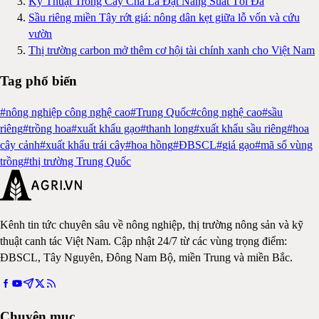
Kỹ Thuật Trồng Cây Chà Là Đạt Năng Suất Tối Đa
Sầu riêng miền Tây rớt giá: nông dân kẹt giữa lỗ vốn và cứu
vườn
Thị trường carbon mở thêm cơ hội tài chính xanh cho Việt Nam
Tag phổ biến
#
nông nghiệp công nghệ cao
#
Trung Quốc
#
công nghệ cao
#
sầu
riêng
#
trồng hoa
#
xuất khẩu gạo
#
thanh long
#
xuất khẩu sầu riêng
#
hoa
cây cảnh
#
xuất khẩu trái cây
#
hoa hồng
#
ĐBSCL
#
giá gạo
#
mã số vùng
trồng
#
thị trường Trung Quốc
Kênh tin tức chuyên sâu về nông nghiệp, thị trường nông sản và kỹ
thuật canh tác Việt Nam. Cập nhật 24/7 từ các vùng trọng điểm:
ĐBSCL, Tây Nguyên, Đông Nam Bộ, miền Trung và miền Bắc.
Chuyên mục