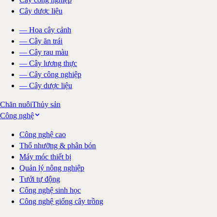
Cây dược liệu
—
Hoa cây cảnh
—
Cây ăn trái
—
Cây rau màu
—
Cây lương thực
—
Cây công nghiệp
—
Cây dược liệu
Chăn nuôi
Thủy sản
Công nghệ
Công nghệ cao
Thổ nhưỡng & phân bón
Máy móc thiết bị
Quản lý nông nghiệp
Tưới tự động
Công nghệ sinh học
Công nghệ giống cây trồng