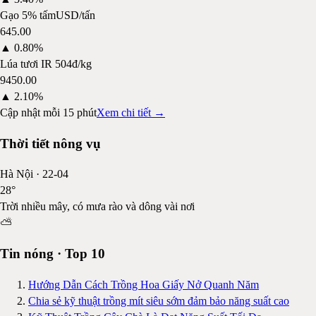
Gạo 5% tấm
USD/tấn
645.00
▲
0.80%
Lúa tươi IR 504
đ/kg
9450.00
▲
2.10%
Cập nhật mỗi 15 phút
Xem chi tiết →
Thời tiết nông vụ
Hà Nội
·
22-04
28
°
Trời nhiều mây, có mưa rào và dông vài nơi
⛅
Tin nóng · Top 10
Hướng Dẫn Cách Trồng Hoa Giấy Nở Quanh Năm
Chia sẻ kỹ thuật trồng mít siêu sớm đảm bảo năng suất cao