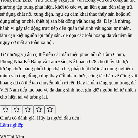
phương tập trung phát hiện, khởi tố các vụ án liên quan đến tàng trữ,
sử dụng chất nổ, xung điện, ngư cụ cấm khai thác thủy sản hoặc sử
dụng súng tự chế, thiết bị săn bắt động vật hoang dã. Đây là những
hành vi gây tác động trực tiếp đến quần thể sinh vật ngoài tự nhiên,
làm cạn kiệt nguồn lợi thủy sản, đe dọa các loài hoang dã và tiềm ẩn
nguy cơ mất an toàn xã hội.
Từ những vụ án cụ thể đến các dấu hiệu phục hồi ở Tràm Chim,
Phong Nha-Kẻ Bàng và Tam Đảo, Kế hoạch 628 cho thấy khi lực
lượng chức năng phối hợp chặt chẽ, pháp luật được áp dụng nghiêm
minh và cộng đồng cùng thay đổi nhận thức, công tác bảo vệ động vật
hoang dã có thể tạo chuyển biến rõ rệt. Đây là nền tảng quan trọng để
Việt Nam tiếp tục bảo vệ đa dạng sinh học, gìn giữ nguồn lợi tự nhiên
cho hiện tại và tương lai.
Chưa có đánh giá. Hãy là người đầu tiên!
Lâm nghiệp
Võ Thị Kim