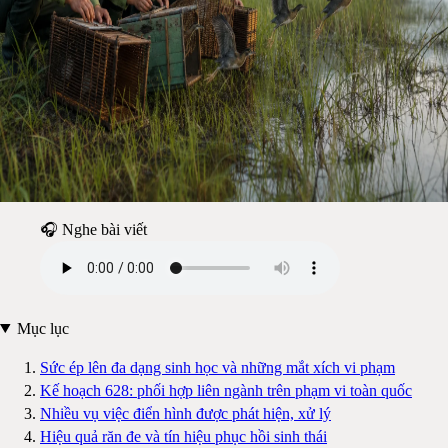
🎧 Nghe bài viết
Mục lục
Sức ép lên đa dạng sinh học và những mắt xích vi phạm
Kế hoạch 628: phối hợp liên ngành trên phạm vi toàn quốc
Nhiều vụ việc điển hình được phát hiện, xử lý
Hiệu quả răn đe và tín hiệu phục hồi sinh thái