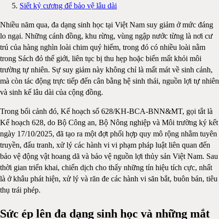
Siết kỷ cương để bảo vệ lâu dài
Nhiều năm qua, đa dạng sinh học tại Việt Nam suy giảm ở mức đáng
lo ngại. Những cánh đồng, khu rừng, vùng ngập nước từng là nơi cư
trú của hàng nghìn loài chim quý hiếm, trong đó có nhiều loài nằm
trong Sách đỏ thế giới, liên tục bị thu hẹp hoặc biến mất khỏi môi
trường tự nhiên. Sự suy giảm này không chỉ là mất mát về sinh cảnh,
mà còn tác động trực tiếp đến cân bằng hệ sinh thái, nguồn lợi tự nhiên
và sinh kế lâu dài của cộng đồng.
Trong bối cảnh đó, Kế hoạch số 628/KH-BCA-BNN&MT, gọi tắt là
Kế hoạch 628, do Bộ Công an, Bộ Nông nghiệp và Môi trường ký kết
ngày 17/10/2025, đã tạo ra một đợt phối hợp quy mô rộng nhằm tuyên
truyền, đấu tranh, xử lý các hành vi vi phạm pháp luật liên quan đến
bảo vệ động vật hoang dã và bảo vệ nguồn lợi thủy sản Việt Nam. Sau
thời gian triển khai, chiến dịch cho thấy những tín hiệu tích cực, nhất
là ở khâu phát hiện, xử lý và răn đe các hành vi săn bắt, buôn bán, tiêu
thụ trái phép.
Sức ép lên đa dạng sinh học và những mắt