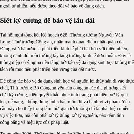
ngoài tự nhiên, nếu được theo dõi và bảo vệ đúng cách.
Siết kỷ cương để bảo vệ lâu dài
Tại hội nghị tổng kết Kế hoạch 628, Thượng tướng Nguyễn Văn
Long, Thứ trưởng Công an, nhấn mạnh quan điểm nhất quán của
Đảng và Nhà nước là phát triển kinh tế phải hài hòa với thiên nhiên,
không đánh đổi môi trường lấy tăng trưởng kinh tế đơn thuần. Đây là
thông điệp có ý nghĩa nền tảng, bởi bảo vệ đa dạng sinh học không thể
tách rời mục tiêu phát triển bền vững của đất nước.
Để công tác bảo vệ đa dạng sinh học và nguồn lợi thủy sản đi vào thực
chất, Thứ trưởng Bộ Công an yêu cầu công an các địa phương siết
chặt kỷ cương, kiên quyết khắc phục tình trạng phát hiện, xử lý qua
loa, nể nang, không đúng tính chất, mức độ và hành vi vi phạm. Yêu
cầu này cho thấy trọng tâm thời gian tới không chỉ là phát hiện nhiều
vụ việc hơn, mà còn phải xử lý đúng, xử lý nghiêm, bảo đảm tính
công bằng và hiệu lực của pháp luật.
Trong năm 2026, Thứ trưởng Nguyễn Văn Long yêu cầu công an địa