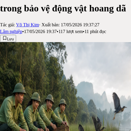
trong bảo vệ động vật hoang dã
Tác giả:
Võ Thị Kim
· Xuất bản:
17/05/2026 19:37:27
Lâm nghiệp
•
17/05/2026 19:37
•
117
lượt xem
•
11
phút đọc
Lưu