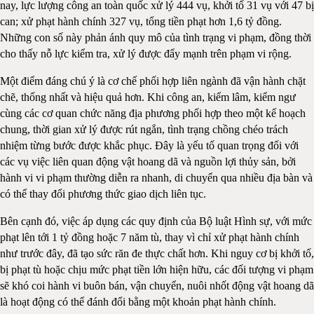
nay, lực lượng công an toàn quốc xử lý 444 vụ, khởi tố 31 vụ với 47 bị
can; xử phạt hành chính 327 vụ, tổng tiền phạt hơn 1,6 tỷ đồng.
Những con số này phản ánh quy mô của tình trạng vi phạm, đồng thời
cho thấy nỗ lực kiểm tra, xử lý được đẩy mạnh trên phạm vi rộng.
Một điểm đáng chú ý là cơ chế phối hợp liên ngành đã vận hành chặt
chẽ, thống nhất và hiệu quả hơn. Khi công an, kiểm lâm, kiểm ngư
cùng các cơ quan chức năng địa phương phối hợp theo một kế hoạch
chung, thời gian xử lý được rút ngắn, tình trạng chồng chéo trách
nhiệm từng bước được khắc phục. Đây là yếu tố quan trọng đối với
các vụ việc liên quan động vật hoang dã và nguồn lợi thủy sản, bởi
hành vi vi phạm thường diễn ra nhanh, di chuyển qua nhiều địa bàn và
có thể thay đổi phương thức giao dịch liên tục.
Bên cạnh đó, việc áp dụng các quy định của Bộ luật Hình sự, với mức
phạt lên tới 1 tỷ đồng hoặc 7 năm tù, thay vì chỉ xử phạt hành chính
như trước đây, đã tạo sức răn đe thực chất hơn. Khi nguy cơ bị khởi tố,
bị phạt tù hoặc chịu mức phạt tiền lớn hiện hữu, các đối tượng vi phạm
sẽ khó coi hành vi buôn bán, vận chuyển, nuôi nhốt động vật hoang dã
là hoạt động có thể đánh đổi bằng một khoản phạt hành chính.