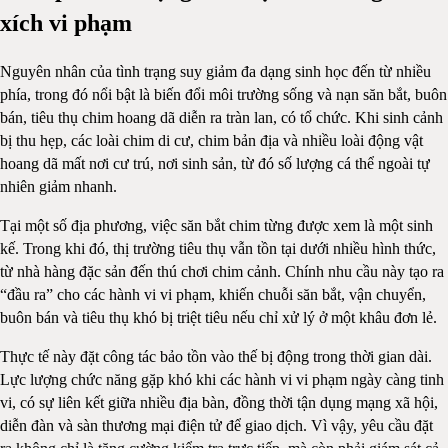
xích vi phạm
Nguyên nhân của tình trạng suy giảm đa dạng sinh học đến từ nhiều
phía, trong đó nổi bật là biến đổi môi trường sống và nạn săn bắt, buôn
bán, tiêu thụ chim hoang dã diễn ra tràn lan, có tổ chức. Khi sinh cảnh
bị thu hẹp, các loài chim di cư, chim bản địa và nhiều loài động vật
hoang dã mất nơi cư trú, nơi sinh sản, từ đó số lượng cá thể ngoài tự
nhiên giảm nhanh.
Tại một số địa phương, việc săn bắt chim từng được xem là một sinh
kế. Trong khi đó, thị trường tiêu thụ vẫn tồn tại dưới nhiều hình thức,
từ nhà hàng đặc sản đến thú chơi chim cảnh. Chính nhu cầu này tạo ra
“đầu ra” cho các hành vi vi phạm, khiến chuỗi săn bắt, vận chuyển,
buôn bán và tiêu thụ khó bị triệt tiêu nếu chỉ xử lý ở một khâu đơn lẻ.
Thực tế này đặt công tác bảo tồn vào thế bị động trong thời gian dài.
Lực lượng chức năng gặp khó khi các hành vi vi phạm ngày càng tinh
vi, có sự liên kết giữa nhiều địa bàn, đồng thời tận dụng mạng xã hội,
diễn đàn và sàn thương mại điện tử để giao dịch. Vì vậy, yêu cầu đặt