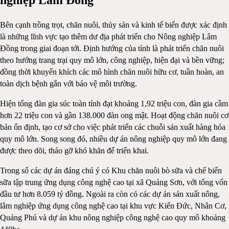
nghiệp Lâm Đồng
Bên cạnh trồng trọt, chăn nuôi, thủy sản và kinh tế biển được xác định
là những lĩnh vực tạo thêm dư địa phát triển cho Nông nghiệp Lâm
Đồng trong giai đoạn tới. Định hướng của tỉnh là phát triển chăn nuôi
theo hướng trang trại quy mô lớn, công nghiệp, hiện đại và bền vững;
đồng thời khuyến khích các mô hình chăn nuôi hữu cơ, tuần hoàn, an
toàn dịch bệnh gắn với bảo vệ môi trường.
Hiện tổng đàn gia súc toàn tỉnh đạt khoảng 1,92 triệu con, đàn gia cầm
hơn 22 triệu con và gần 138.000 đàn ong mật. Hoạt động chăn nuôi cơ
bản ổn định, tạo cơ sở cho việc phát triển các chuỗi sản xuất hàng hóa
quy mô lớn. Song song đó, nhiều dự án nông nghiệp quy mô lớn đang
được theo dõi, tháo gỡ khó khăn để triển khai.
Trong số các dự án đáng chú ý có Khu chăn nuôi bò sữa và chế biến
sữa tập trung ứng dụng công nghệ cao tại xã Quảng Sơn, với tổng vốn
đầu tư hơn 8.059 tỷ đồng. Ngoài ra còn có các dự án sản xuất nông,
lâm nghiệp ứng dụng công nghệ cao tại khu vực Kiến Đức, Nhân Cơ,
Quảng Phú và dự án khu nông nghiệp công nghệ cao quy mô khoảng