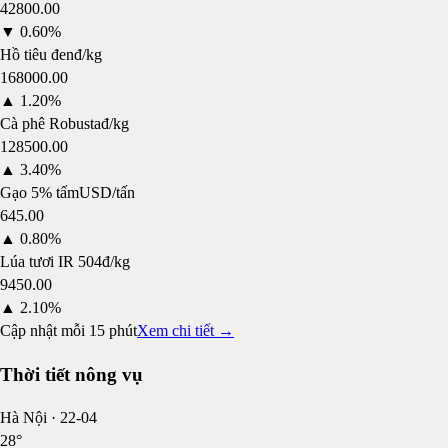
42800.00
▼
0.60%
Hồ tiêu đen
đ/kg
168000.00
▲
1.20%
Cà phê Robusta
đ/kg
128500.00
▲
3.40%
Gạo 5% tấm
USD/tấn
645.00
▲
0.80%
Lúa tươi IR 504
đ/kg
9450.00
▲
2.10%
Cập nhật mỗi 15 phút
Xem chi tiết →
Thời tiết nông vụ
Hà Nội
·
22-04
28
°