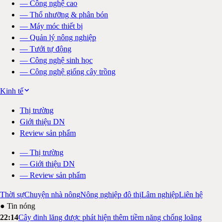
—
Công nghệ cao
—
Thổ nhưỡng & phân bón
—
Máy móc thiết bị
—
Quản lý nông nghiệp
—
Tưới tự động
—
Công nghệ sinh học
—
Công nghệ giống cây trồng
Kinh tế
Thị trường
Giới thiệu DN
Review sản phẩm
—
Thị trường
—
Giới thiệu DN
—
Review sản phẩm
Thời sự
Chuyện nhà nông
Nông nghiệp đô thị
Lâm nghiệp
Liên hệ
● Tin nóng
22:14
Cây đinh lăng được phát hiện thêm tiềm năng chống loãng