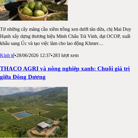
Từ những cây mãng cầu xiêm trồng xen dưới tán dừa, chị Mai Duy
Hạnh xây dựng thương hiệu Minh Châu Trà Vinh, đạt OCOP, xuất
khẩu sang Úc và tạo việc làm cho lao động Khmer
…
Kinh tế
•
28/06/2026 12:37
•
283
lượt xem
THACO AGRI và nông nghiệp xanh: Chuỗi giá trị
giữa Đông Dương