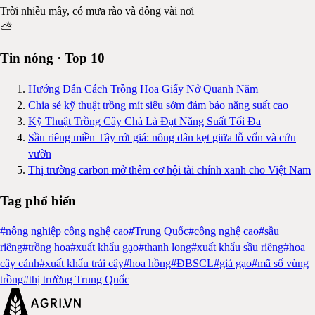
Trời nhiều mây, có mưa rào và dông vài nơi
⛅
Tin nóng · Top 10
Hướng Dẫn Cách Trồng Hoa Giấy Nở Quanh Năm
Chia sẻ kỹ thuật trồng mít siêu sớm đảm bảo năng suất cao
Kỹ Thuật Trồng Cây Chà Là Đạt Năng Suất Tối Đa
Sầu riêng miền Tây rớt giá: nông dân kẹt giữa lỗ vốn và cứu
vườn
Thị trường carbon mở thêm cơ hội tài chính xanh cho Việt Nam
Tag phổ biến
#
nông nghiệp công nghệ cao
#
Trung Quốc
#
công nghệ cao
#
sầu
riêng
#
trồng hoa
#
xuất khẩu gạo
#
thanh long
#
xuất khẩu sầu riêng
#
hoa
cây cảnh
#
xuất khẩu trái cây
#
hoa hồng
#
ĐBSCL
#
giá gạo
#
mã số vùng
trồng
#
thị trường Trung Quốc