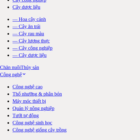
Cây dược liệu
—
Hoa cây cảnh
—
Cây ăn trái
—
Cây rau màu
—
Cây lương thực
—
Cây công nghiệp
—
Cây dược liệu
Chăn nuôi
Thủy sản
Công nghệ
Công nghệ cao
Thổ nhưỡng & phân bón
Máy móc thiết bị
Quản lý nông nghiệp
Tưới tự động
Công nghệ sinh học
Công nghệ giống cây trồng