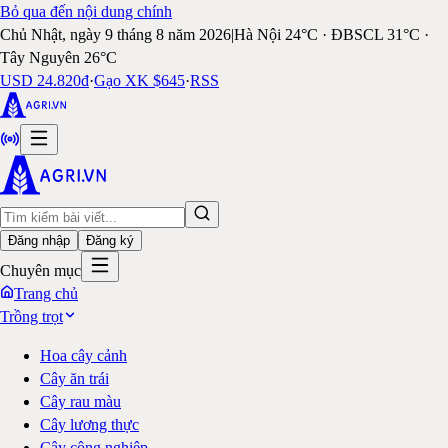
Bỏ qua đến nội dung chính
Chủ Nhật, ngày 9 tháng 8 năm 2026
|
Hà Nội 24°C · ĐBSCL 31°C ·
Tây Nguyên 26°C
USD 24.820đ
·
Gạo XK $645
·
RSS
Đăng nhập
Đăng ký
Chuyên mục
Trang chủ
Trồng trọt
Hoa cây cảnh
Cây ăn trái
Cây rau màu
Cây lương thực
Cây công nghiệp