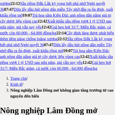
xương
22:12
Sầu riêng Đắk Lắk kỳ vọng bứt phá nhờ Nghị quyết
36
07:47
Dừa lấy dầu hút nông dân miền Tây nhờ đầu ra ổn định, xuất
khẩu rộng mở
19:07
Trà hoa sâm Kiên Đài: anh nông dân nâng giá trị
cây dược liệu vùng cao
12:42
Xuất khẩu sầu riêng vượt 1 tỷ USD sau
nửa năm, giá vẫn suy yếu
12:42
Giá heo hơi 31/7: Miền Bắc giảm, cả
nước còn 60.000 - 64.000 đồng/kg
22:14
Cây đinh lăng được phát hiện
thêm tiềm năng chống loãng xương
22:12
Sầu riêng Đắk Lắk kỳ vọng
bứt phá nhờ Nghị quyết 36
07:47
Dừa lấy dầu hút nông dân miền Tây
nhờ đầu ra ổn định, xuất khẩu rộng mở
19:07
Trà hoa sâm Kiên Đài:
anh nông dân nâng giá trị cây dược liệu vùng cao
12:42
Xuất khẩu sầu
riêng vượt 1 tỷ USD sau nửa năm, giá vẫn suy yếu
12:42
Giá heo hơi
31/7: Miền Bắc giảm, cả nước còn 60.000 - 64.000 đồng/kg
Trang chủ
/
Kinh tế
/
Nông nghiệp Lâm Đồng mở không gian tăng trưởng từ cao
nguyên đến biển
Nông nghiệp Lâm Đồng mở