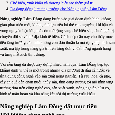
Chế biến, xuất khẩu và thương hiệu tạo thêm giá trị
Đa dạng động lực tăng trưởng cho Nông nghiệp Lâm Đồng
Nông nghiệp Lâm Đồng
đang bước vào giai đoạn định hình không
gian phát triển mới, không chỉ dựa trên lợi thế cao nguyên, khí hậu và
vùng nguyên liệu lớn, mà còn mở rộng sang chế biến sâu, chuỗi giá trị,
chuyển đổi số và dư địa kinh tế biển. Cách tiếp cận này cho thấy mục
tiêu tăng trưởng của tỉnh không còn đơn thuần là mở rộng diện tích sản
xuất, mà tập trung nâng giá trị trên từng đơn vị đất, từng ngành hàng
và từng mắt xích thị trường.
Với nền tảng đã được xây dựng nhiều năm qua, Lâm Đồng tiếp tục
khẳng định vị thế là một trong những địa phương đi đầu cả nước về
ứng dụng công nghệ vào sản xuất nông nghiệp. Từ rau, hoa, cà phê,
cây ăn quả đến chăn nuôi, thủy sản, tỉnh đang hướng tới mô hình tăng
trưởng dựa trên công nghệ cao, sản xuất xanh, nông nghiệp hữu cơ,
kinh tế tuần hoàn và khả năng kết nối thị trường xuất khẩu.
Nông nghiệp Lâm Đồng đặt mục tiêu
150.000ha công nghệ cao