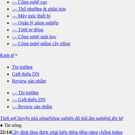
—
Công nghệ cao
—
Thổ nhưỡng & phân bón
—
Máy móc thiết bị
—
Quản lý nông nghiệp
—
Tưới tự động
—
Công nghệ sinh học
—
Công nghệ giống cây trồng
Kinh tế
Thị trường
Giới thiệu DN
Review sản phẩm
—
Thị trường
—
Giới thiệu DN
—
Review sản phẩm
Thời sự
Chuyện nhà nông
Nông nghiệp đô thị
Lâm nghiệp
Liên hệ
● Tin nóng
22:14
Cây đinh lăng được phát hiện thêm tiềm năng chống loãng