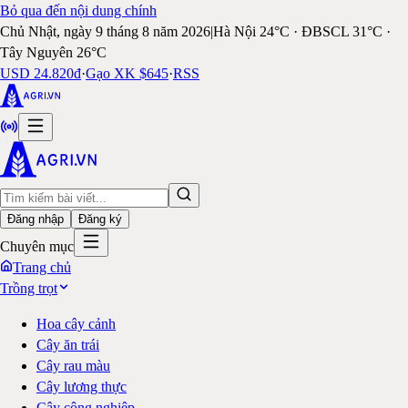
Bỏ qua đến nội dung chính
Chủ Nhật, ngày 9 tháng 8 năm 2026
|
Hà Nội 24°C · ĐBSCL 31°C ·
Tây Nguyên 26°C
USD 24.820đ
·
Gạo XK $645
·
RSS
Đăng nhập
Đăng ký
Chuyên mục
Trang chủ
Trồng trọt
Hoa cây cảnh
Cây ăn trái
Cây rau màu
Cây lương thực
Cây công nghiệp