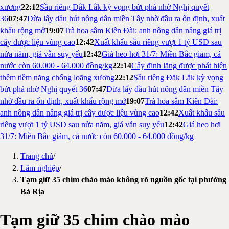
xương
22:12
Sầu riêng Đắk Lắk kỳ vọng bứt phá nhờ Nghị quyết
36
07:47
Dừa lấy dầu hút nông dân miền Tây nhờ đầu ra ổn định, xuất
khẩu rộng mở
19:07
Trà hoa sâm Kiên Đài: anh nông dân nâng giá trị
cây dược liệu vùng cao
12:42
Xuất khẩu sầu riêng vượt 1 tỷ USD sau
nửa năm, giá vẫn suy yếu
12:42
Giá heo hơi 31/7: Miền Bắc giảm, cả
nước còn 60.000 - 64.000 đồng/kg
22:14
Cây đinh lăng được phát hiện
thêm tiềm năng chống loãng xương
22:12
Sầu riêng Đắk Lắk kỳ vọng
bứt phá nhờ Nghị quyết 36
07:47
Dừa lấy dầu hút nông dân miền Tây
nhờ đầu ra ổn định, xuất khẩu rộng mở
19:07
Trà hoa sâm Kiên Đài:
anh nông dân nâng giá trị cây dược liệu vùng cao
12:42
Xuất khẩu sầu
riêng vượt 1 tỷ USD sau nửa năm, giá vẫn suy yếu
12:42
Giá heo hơi
31/7: Miền Bắc giảm, cả nước còn 60.000 - 64.000 đồng/kg
Trang chủ
/
Lâm nghiệp
/
Tạm giữ 35 chim chào mào không rõ nguồn gốc tại phường
Bà Rịa
Tạm giữ 35 chim chào mào