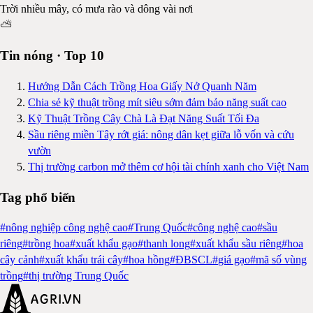
Trời nhiều mây, có mưa rào và dông vài nơi
⛅
Tin nóng · Top 10
Hướng Dẫn Cách Trồng Hoa Giấy Nở Quanh Năm
Chia sẻ kỹ thuật trồng mít siêu sớm đảm bảo năng suất cao
Kỹ Thuật Trồng Cây Chà Là Đạt Năng Suất Tối Đa
Sầu riêng miền Tây rớt giá: nông dân kẹt giữa lỗ vốn và cứu
vườn
Thị trường carbon mở thêm cơ hội tài chính xanh cho Việt Nam
Tag phổ biến
#
nông nghiệp công nghệ cao
#
Trung Quốc
#
công nghệ cao
#
sầu
riêng
#
trồng hoa
#
xuất khẩu gạo
#
thanh long
#
xuất khẩu sầu riêng
#
hoa
cây cảnh
#
xuất khẩu trái cây
#
hoa hồng
#
ĐBSCL
#
giá gạo
#
mã số vùng
trồng
#
thị trường Trung Quốc