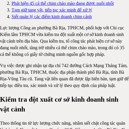
Phát hiện 45 cá thể chim chào mào đang được nuôi nhốt
Tạm giữ tang vật, tiếp tục xác minh để xử lý
Siết quản lý các điểm kinh doanh chim cảnh
Lực lượng Công an phường Bà Rịa, TPHCM, phối hợp với Chi cục
Kiểm lâm TPHCM vừa kiểm tra đột xuất một cơ sở kinh doanh sinh
vật cảnh trên địa bàn. Qua kiểm tra, tổ công tác phát hiện cơ sở này
đang nuôi nhốt, tàng trữ nhiều cá thể chim chào mào, trong đó có 35
cá thể không có giấy tờ chứng minh nguồn gốc hợp pháp.
Vụ việc được ghi nhận tại địa chỉ 742 đường Cách Mạng Tháng Tám,
phường Bà Rịa, TPHCM, thuộc địa phận thành phố Bà Rịa, tỉnh Bà
Rịa-Vũng Tàu cũ. Tang vật liên quan đã được lập biên bản, tạm giữ để
tiếp tục điều tra, xác minh và xử lý theo quy định của pháp luật.
Kiểm tra đột xuất cơ sở kinh doanh sinh
vật cảnh
Theo thông tin từ lực lượng chức năng, nhằm siết chặt công tác quản