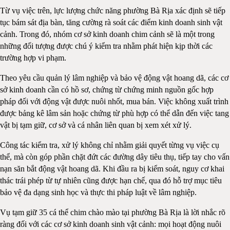
Từ vụ việc trên, lực lượng chức năng phường Bà Rịa xác định sẽ tiếp
tục bám sát địa bàn, tăng cường rà soát các điểm kinh doanh sinh vật
cảnh. Trong đó, nhóm cơ sở kinh doanh chim cảnh sẽ là một trong
những đối tượng được chú ý kiểm tra nhằm phát hiện kịp thời các
trường hợp vi phạm.
Theo yêu cầu quản lý lâm nghiệp và bảo vệ động vật hoang dã, các cơ
sở kinh doanh cần có hồ sơ, chứng từ chứng minh nguồn gốc hợp
pháp đối với động vật được nuôi nhốt, mua bán. Việc không xuất trình
được bảng kê lâm sản hoặc chứng từ phù hợp có thể dẫn đến việc tang
vật bị tạm giữ, cơ sở và cá nhân liên quan bị xem xét xử lý.
Công tác kiểm tra, xử lý không chỉ nhằm giải quyết từng vụ việc cụ
thể, mà còn góp phần chặt đứt các đường dây tiêu thụ, tiếp tay cho vấn
nạn săn bắt động vật hoang dã. Khi đầu ra bị kiểm soát, nguy cơ khai
thác trái phép từ tự nhiên cũng được hạn chế, qua đó hỗ trợ mục tiêu
bảo vệ đa dạng sinh học và thực thi pháp luật về lâm nghiệp.
Vụ tạm giữ 35 cá thể chim chào mào tại phường Bà Rịa là lời nhắc rõ
ràng đối với các cơ sở kinh doanh sinh vật cảnh: mọi hoạt động nuôi