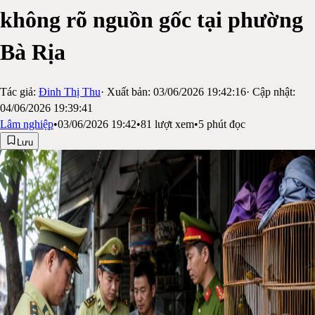
không rõ nguồn gốc tại phường
Bà Rịa
Tác giả:
Đinh Thị Thu
· Xuất bản:
03/06/2026 19:42:16
· Cập nhật:
04/06/2026 19:39:41
Lâm nghiệp
•
03/06/2026 19:42
•
81
lượt xem
•
5
phút đọc
Lưu