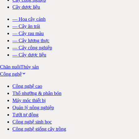
Cây dược liệu
—
Hoa cây cảnh
—
Cây ăn trái
—
Cây rau màu
—
Cây lương thực
—
Cây công nghiệp
—
Cây dược liệu
Chăn nuôi
Thủy sản
Công nghệ
Công nghệ cao
Thổ nhưỡng & phân bón
Máy móc thiết bị
Quản lý nông nghiệp
Tưới tự động
Công nghệ sinh học
Công nghệ giống cây trồng