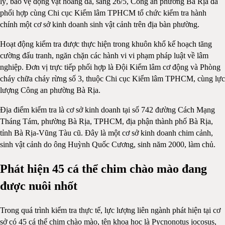
lý, bảo vệ động vật hoang dã, sáng 26/5, Công an phường Bà Rịa đã
phối hợp cùng Chi cục Kiểm lâm TPHCM tổ chức kiểm tra hành
chính một cơ sở kinh doanh sinh vật cảnh trên địa bàn phường.
Hoạt động kiểm tra được thực hiện trong khuôn khổ kế hoạch tăng
cường đấu tranh, ngăn chặn các hành vi vi phạm pháp luật về lâm
nghiệp. Đơn vị trực tiếp phối hợp là Đội Kiểm lâm cơ động và Phòng
cháy chữa cháy rừng số 3, thuộc Chi cục Kiểm lâm TPHCM, cùng lực
lượng Công an phường Bà Rịa.
Địa điểm kiểm tra là cơ sở kinh doanh tại số 742 đường Cách Mạng
Tháng Tám, phường Bà Rịa, TPHCM, địa phận thành phố Bà Rịa,
tỉnh Bà Rịa-Vũng Tàu cũ. Đây là một cơ sở kinh doanh chim cảnh,
sinh vật cảnh do ông Huỳnh Quốc Cương, sinh năm 2000, làm chủ.
Phát hiện 45 cá thể chim chào mào đang
được nuôi nhốt
Trong quá trình kiểm tra thực tế, lực lượng liên ngành phát hiện tại cơ
sở có 45 cá thể chim chào mào, tên khoa học là Pycnonotus jocosus,