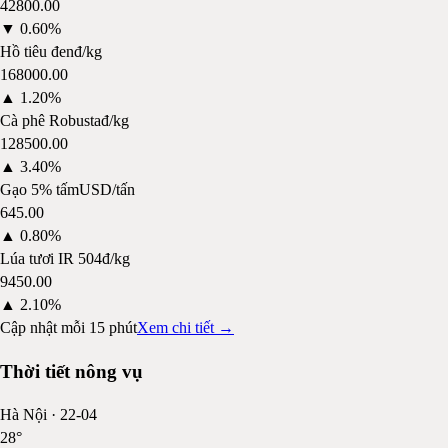
42800.00
▼
0.60%
Hồ tiêu đen
đ/kg
168000.00
▲
1.20%
Cà phê Robusta
đ/kg
128500.00
▲
3.40%
Gạo 5% tấm
USD/tấn
645.00
▲
0.80%
Lúa tươi IR 504
đ/kg
9450.00
▲
2.10%
Cập nhật mỗi 15 phút
Xem chi tiết →
Thời tiết nông vụ
Hà Nội
·
22-04
28
°