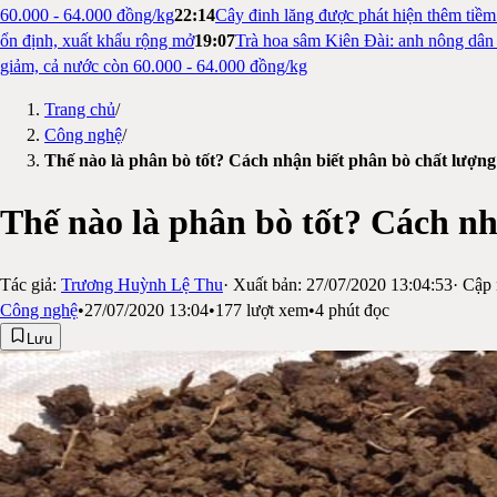
60.000 - 64.000 đồng/kg
22:14
Cây đinh lăng được phát hiện thêm tiề
ổn định, xuất khẩu rộng mở
19:07
Trà hoa sâm Kiên Đài: anh nông dân 
giảm, cả nước còn 60.000 - 64.000 đồng/kg
Trang chủ
/
Công nghệ
/
Thế nào là phân bò tốt? Cách nhận biết phân bò chất lượng
Thế nào là phân bò tốt? Cách nh
Tác giả:
Trương Huỳnh Lệ Thu
· Xuất bản:
27/07/2020 13:04:53
· Cập 
Công nghệ
•
27/07/2020 13:04
•
177
lượt xem
•
4
phút đọc
Lưu