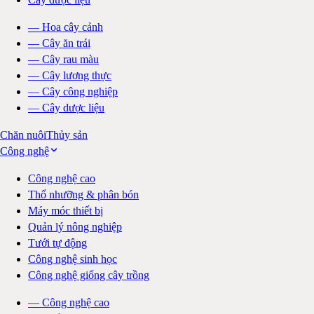
—
Hoa cây cảnh
—
Cây ăn trái
—
Cây rau màu
—
Cây lương thực
—
Cây công nghiệp
—
Cây dược liệu
Chăn nuôi
Thủy sản
Công nghệ
Công nghệ cao
Thổ nhưỡng & phân bón
Máy móc thiết bị
Quản lý nông nghiệp
Tưới tự động
Công nghệ sinh học
Công nghệ giống cây trồng
—
Công nghệ cao