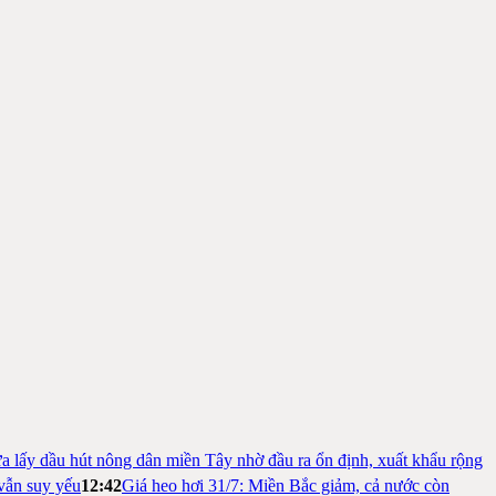
a lấy dầu hút nông dân miền Tây nhờ đầu ra ổn định, xuất khẩu rộng
vẫn suy yếu
12:42
Giá heo hơi 31/7: Miền Bắc giảm, cả nước còn