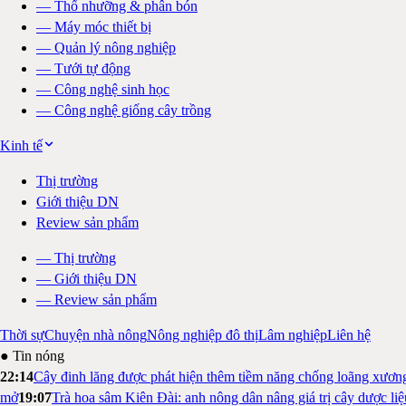
—
Thổ nhưỡng & phân bón
—
Máy móc thiết bị
—
Quản lý nông nghiệp
—
Tưới tự động
—
Công nghệ sinh học
—
Công nghệ giống cây trồng
Kinh tế
Thị trường
Giới thiệu DN
Review sản phẩm
—
Thị trường
—
Giới thiệu DN
—
Review sản phẩm
Thời sự
Chuyện nhà nông
Nông nghiệp đô thị
Lâm nghiệp
Liên hệ
● Tin nóng
22:14
Cây đinh lăng được phát hiện thêm tiềm năng chống loãng xươn
mở
19:07
Trà hoa sâm Kiên Đài: anh nông dân nâng giá trị cây dược li