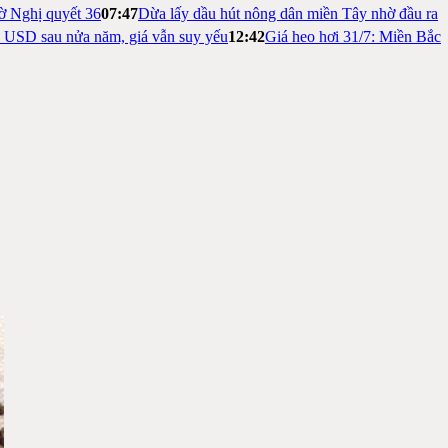
ờ Nghị quyết 36
07:47
Dừa lấy dầu hút nông dân miền Tây nhờ đầu ra
ỷ USD sau nửa năm, giá vẫn suy yếu
12:42
Giá heo hơi 31/7: Miền Bắc