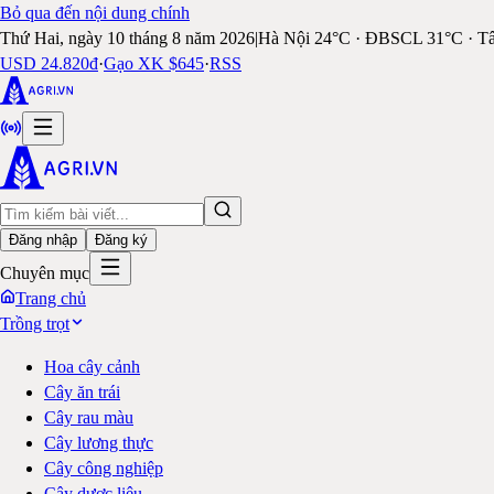
Bỏ qua đến nội dung chính
Thứ Hai, ngày 10 tháng 8 năm 2026
|
Hà Nội 24°C · ĐBSCL 31°C · T
USD 24.820đ
·
Gạo XK $645
·
RSS
Đăng nhập
Đăng ký
Chuyên mục
Trang chủ
Trồng trọt
Hoa cây cảnh
Cây ăn trái
Cây rau màu
Cây lương thực
Cây công nghiệp
Cây dược liệu