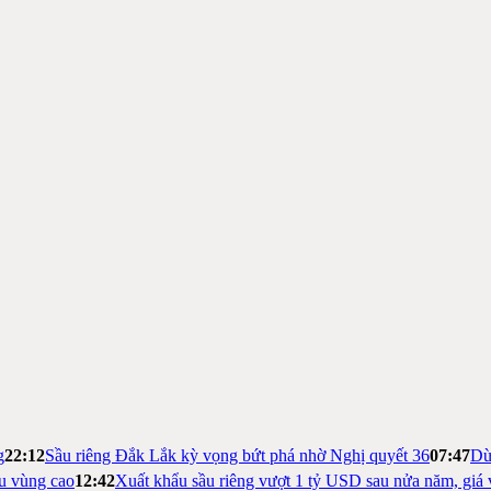
g
22:12
Sầu riêng Đắk Lắk kỳ vọng bứt phá nhờ Nghị quyết 36
07:47
Dừ
ệu vùng cao
12:42
Xuất khẩu sầu riêng vượt 1 tỷ USD sau nửa năm, giá 