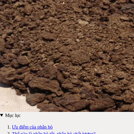
Mục lục
Ưu điểm của phân bò
Thế nào là phân bò tốt, phân bò chất lượng?