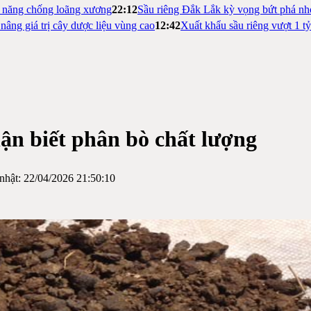
m năng chống loãng xương
22:12
Sầu riêng Đắk Lắk kỳ vọng bứt phá nh
nâng giá trị cây dược liệu vùng cao
12:42
Xuất khẩu sầu riêng vượt 1 t
ận biết phân bò chất lượng
nhật:
22/04/2026 21:50:10