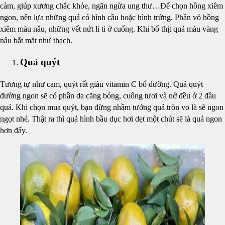
cảm, giúp xương chắc khỏe, ngăn ngừa ung thư…Để chọn hồng xiêm
ngon, nên lựa những quả có hình cầu hoặc hình trứng. Phần vỏ hồng
xiêm màu nâu, những vết nứt li ti ở cuống. Khi bổ thịt quả màu vàng
nâu bắt mắt như thạch.
Quả quýt
Tương tự như cam, quýt rất giàu vitamin C bổ dưỡng. Quả quýt
đường ngon sẽ có phần da căng bóng, cuống tươi và nở đều ở 2 đầu
quả. Khi chọn mua quýt, bạn đừng nhầm tưởng quả tròn vo là sẽ ngon
ngọt nhé. Thật ra thì quả hình bầu dục hơi dẹt một chút sẽ là quả ngon
hơn đấy.