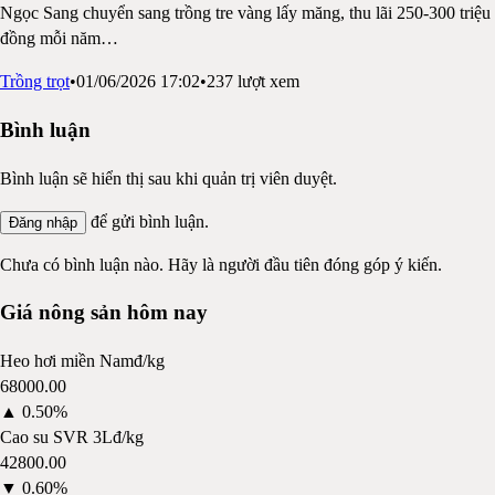
Ngọc Sang chuyển sang trồng tre vàng lấy măng, thu lãi 250-300 triệu
đồng mỗi năm
…
Trồng trọt
•
01/06/2026 17:02
•
237
lượt xem
Bình luận
Bình luận sẽ hiển thị sau khi quản trị viên duyệt.
để gửi bình luận.
Đăng nhập
Chưa có bình luận nào. Hãy là người đầu tiên đóng góp ý kiến.
Giá nông sản hôm nay
Heo hơi miền Nam
đ/kg
68000.00
▲
0.50%
Cao su SVR 3L
đ/kg
42800.00
▼
0.60%