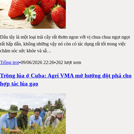
Dâu tây là một loại trái cây rất thơm ngon với vị chua chua ngọt ngọt
rất hấp dẫn, không những vậy nó còn có tác dụng rất tốt trong việc
chăm sóc sức khỏe và sắ
…
Trồng trọt
•
09/06/2026 22:26
•
262
lượt xem
Trồng lúa ở Cuba: Agri VMA mở hướng đột phá cho
hợp tác lúa gạo