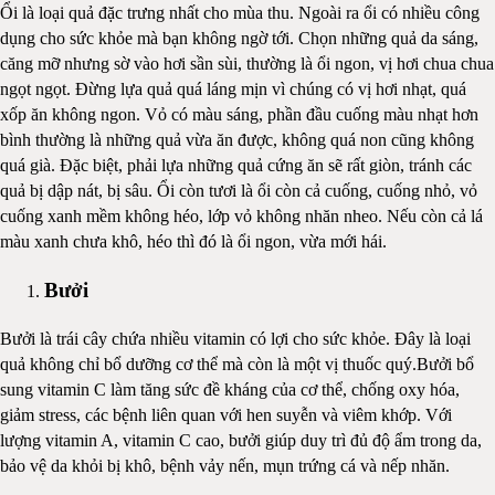
Ổi là loại quả đặc trưng nhất cho mùa thu. Ngoài ra ổi có nhiều công
dụng cho sức khỏe mà bạn không ngờ tới. Chọn những quả da sáng,
căng mỡ nhưng sờ vào hơi sần sùi, thường là ổi ngon, vị hơi chua chua
ngọt ngọt. Đừng lựa quả quá láng mịn vì chúng có vị hơi nhạt, quá
xốp ăn không ngon. Vỏ có màu sáng, phần đầu cuống màu nhạt hơn
bình thường là những quả vừa ăn được, không quá non cũng không
quá già. Đặc biệt, phải lựa những quả cứng ăn sẽ rất giòn, tránh các
quả bị dập nát, bị sâu. Ổi còn tươi là ổi còn cả cuống, cuống nhỏ, vỏ
cuống xanh mềm không héo, lớp vỏ không nhăn nheo. Nếu còn cả lá
màu xanh chưa khô, héo thì đó là ổi ngon, vừa mới hái.
Bưởi
Bưởi là trái cây chứa nhiều vitamin có lợi cho sức khỏe. Đây là loại
quả không chỉ bổ dưỡng cơ thể mà còn là một vị thuốc quý.Bưởi bổ
sung vitamin C làm tăng sức đề kháng của cơ thể, chống oxy hóa,
giảm stress, các bệnh liên quan với hen suyễn và viêm khớp. Với
lượng vitamin A, vitamin C cao, bưởi giúp duy trì đủ độ ẩm trong da,
bảo vệ da khỏi bị khô, bệnh vảy nến, mụn trứng cá và nếp nhăn.