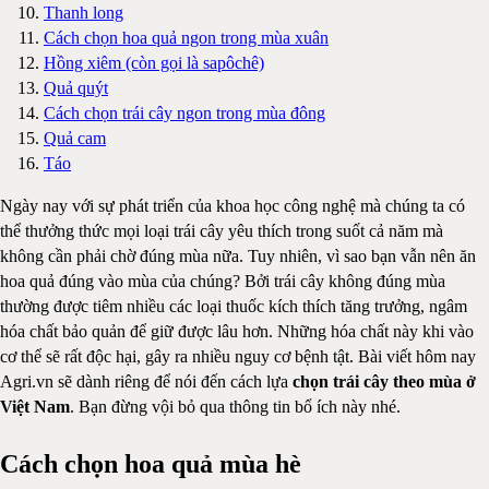
Thanh long
Cách chọn hoa quả ngon trong mùa xuân
Hồng xiêm (còn gọi là sapôchê)
Quả quýt
Cách chọn trái cây ngon trong mùa đông
Quả cam
Táo
Ngày nay với sự phát triển của khoa học công nghệ mà chúng ta có
thể thưởng thức mọi loại trái cây yêu thích trong suốt cả năm mà
không cần phải chờ đúng mùa nữa. Tuy nhiên, vì sao bạn vẫn nên ăn
hoa quả đúng vào mùa của chúng? Bởi trái cây không đúng mùa
thường được tiêm nhiều các loại thuốc kích thích tăng trưởng, ngâm
hóa chất bảo quản để giữ được lâu hơn. Những hóa chất này khi vào
cơ thể sẽ rất độc hại, gây ra nhiều nguy cơ bệnh tật. Bài viết hôm nay
Agri.vn sẽ dành riêng để nói đến cách lựa
chọn trái cây theo mùa ở
Việt Nam
. Bạn đừng vội bỏ qua thông tin bổ ích này nhé.
Cách chọn hoa quả mùa hè