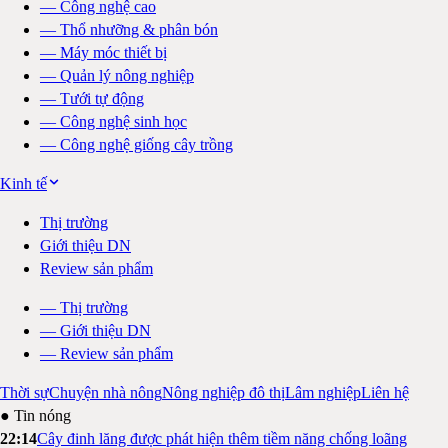
—
Công nghệ cao
—
Thổ nhưỡng & phân bón
—
Máy móc thiết bị
—
Quản lý nông nghiệp
—
Tưới tự động
—
Công nghệ sinh học
—
Công nghệ giống cây trồng
Kinh tế
Thị trường
Giới thiệu DN
Review sản phẩm
—
Thị trường
—
Giới thiệu DN
—
Review sản phẩm
Thời sự
Chuyện nhà nông
Nông nghiệp đô thị
Lâm nghiệp
Liên hệ
● Tin nóng
22:14
Cây đinh lăng được phát hiện thêm tiềm năng chống loãng