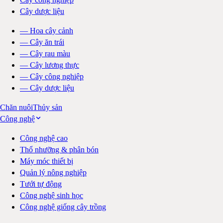
Cây dược liệu
—
Hoa cây cảnh
—
Cây ăn trái
—
Cây rau màu
—
Cây lương thực
—
Cây công nghiệp
—
Cây dược liệu
Chăn nuôi
Thủy sản
Công nghệ
Công nghệ cao
Thổ nhưỡng & phân bón
Máy móc thiết bị
Quản lý nông nghiệp
Tưới tự động
Công nghệ sinh học
Công nghệ giống cây trồng