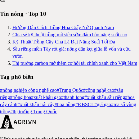
⛅
Tin nóng · Top 10
Hướng Dẫn Cách Trồng Hoa Giấy Nở Quanh Năm
Chia sẻ kỹ thuật trồng mít siêu sớm đảm bảo năng suất cao
Kỹ Thuật Trồng Cây Chà Là Đạt Năng Suất Tối Đa
Sầu riêng miền Tây rớt giá: nông dân kẹt giữa lỗ vốn và cứu
vườn
Thị trường carbon mở thêm cơ hội tài chính xanh cho Việt Nam
Tag phổ biến
#
nông nghiệp công nghệ cao
#
Trung Quốc
#
công nghệ cao
#
sầu
riêng
#
trồng hoa
#
xuất khẩu gạo
#
thanh long
#
xuất khẩu sầu riêng
#
hoa
cây cảnh
#
xuất khẩu trái cây
#
hoa hồng
#
ĐBSCL
#
giá gạo
#
mã số vùng
trồng
#
thị trường Trung Quốc