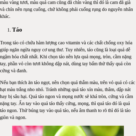
màu vàng tươi, màu quả cam cũng đã chín vàng thì đó là cam đã già
và chín nên rụng cuống, chứ không phải cuống rụng do nguyên nhân
khác.
Táo
Trong táo có chứa hàm lượng cao vitamin và các chất chống oxy hóa
giúp ngăn ngừa nguy cơ ung thư. Tuy nhiên, táo cũng là loại quả dễ
ngậm hóa chất nhất. Khi chọn táo nên lựa quả mọng, tròn, cầm nặng
tay, phần vỏ còn tươi không dập nát, dùng tay bấm thử thấy quả còn
cứng và đanh.
Nếu bạn thích ăn táo ngọt, nên chọn quả thẫm màu, trên vỏ quả có các
hạt màu trắng nho nhỏ. Tránh những quả táo xỉn màu, thâm, dập nát
hay bị sâu hại. Quả táo ngon và mọng nước sẽ khá tròn, cứng và cầm
nặng tay. Ấn tay vào quả táo thấy cứng, mọng, thì quả táo đó là quả
táo ngon. Thử búng tay vào quả táo, nếu âm thanh to rõ thì đó là táo
giòn và ngon.