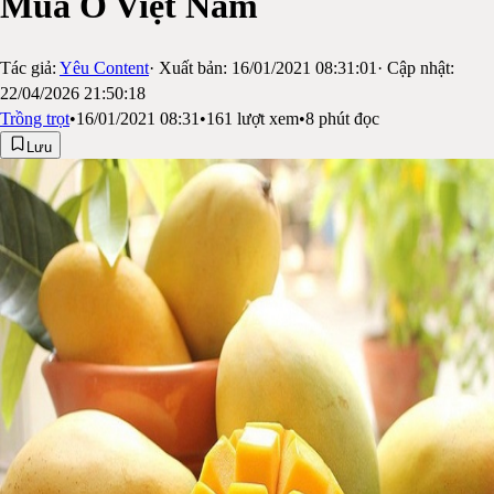
Mùa Ở Việt Nam
Tác giả:
Yêu Content
· Xuất bản:
16/01/2021 08:31:01
· Cập nhật:
22/04/2026 21:50:18
Trồng trọt
•
16/01/2021 08:31
•
161
lượt xem
•
8
phút đọc
Lưu