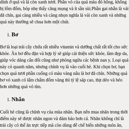
dính ở quả và lá còn xanh tươi. Phần vỏ của quả màu đỏ hồng, không
bị lốm đốm, bóp nhẹ thấy căng mọng và ít sần sùi.Phần gai nhẵn là vải
đã chín, gai càng nhiều và càng nhọn nghĩa là vải còn xanh và những
quả này thường sẽ chua hơn một chút.
Bơ
Bơ là loại trái cây chứa rất nhiều vitamin và dưỡng chất rất tốt cho sức
khỏe. Ăn bơ đều đặn và hợp lý sẽ giúp cải thiện sức khỏe, làm đẹp da,
giúp vóc dáng cân đối cũng như phòng ngừa các bệnh nan y. Loại quả
này có quanh năm, nhưng chính vụ là vào cuối hè. Khi chọn bơ, bạn
chọn quả tươi phần cuống có màu vàng nâu là bơ đã chín. Những quả
bơ vỏ xanh có lấm chấm đốm vàng thì tỷ lệ sáp cao, thịt dẻo và béo
hơn những quả vỏ tím.
Nhãn
Cuối hè cũng là chính vụ của mùa nhãn. Bạn nên mua nhãn trong thời
điểm này sẽ được nhãn ngon và đảm bảo hơn cả. Nhãn không chỉ là
trái cây có thể ăn trực tiếp mà còn dùng để chế biến những món ăn,