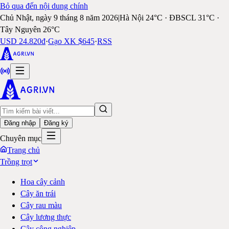
Bỏ qua đến nội dung chính
Chủ Nhật, ngày 9 tháng 8 năm 2026
|
Hà Nội 24°C · ĐBSCL 31°C ·
Tây Nguyên 26°C
USD 24.820đ
·
Gạo XK $645
·
RSS
Đăng nhập
Đăng ký
Chuyên mục
Trang chủ
Trồng trọt
Hoa cây cảnh
Cây ăn trái
Cây rau màu
Cây lương thực
Cây công nghiệp