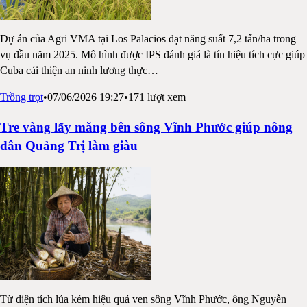
Dự án của Agri VMA tại Los Palacios đạt năng suất 7,2 tấn/ha trong
vụ đầu năm 2025. Mô hình được IPS đánh giá là tín hiệu tích cực giúp
Cuba cải thiện an ninh lương thực
…
Trồng trọt
•
07/06/2026 19:27
•
171
lượt xem
Tre vàng lấy măng bên sông Vĩnh Phước giúp nông
dân Quảng Trị làm giàu
Từ diện tích lúa kém hiệu quả ven sông Vĩnh Phước, ông Nguyễn