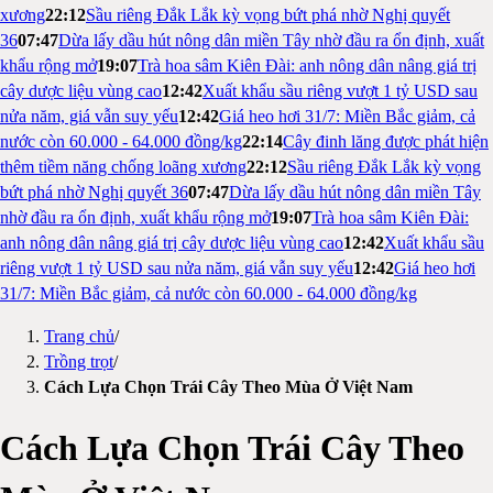
xương
22:12
Sầu riêng Đắk Lắk kỳ vọng bứt phá nhờ Nghị quyết
36
07:47
Dừa lấy dầu hút nông dân miền Tây nhờ đầu ra ổn định, xuất
khẩu rộng mở
19:07
Trà hoa sâm Kiên Đài: anh nông dân nâng giá trị
cây dược liệu vùng cao
12:42
Xuất khẩu sầu riêng vượt 1 tỷ USD sau
nửa năm, giá vẫn suy yếu
12:42
Giá heo hơi 31/7: Miền Bắc giảm, cả
nước còn 60.000 - 64.000 đồng/kg
22:14
Cây đinh lăng được phát hiện
thêm tiềm năng chống loãng xương
22:12
Sầu riêng Đắk Lắk kỳ vọng
bứt phá nhờ Nghị quyết 36
07:47
Dừa lấy dầu hút nông dân miền Tây
nhờ đầu ra ổn định, xuất khẩu rộng mở
19:07
Trà hoa sâm Kiên Đài:
anh nông dân nâng giá trị cây dược liệu vùng cao
12:42
Xuất khẩu sầu
riêng vượt 1 tỷ USD sau nửa năm, giá vẫn suy yếu
12:42
Giá heo hơi
31/7: Miền Bắc giảm, cả nước còn 60.000 - 64.000 đồng/kg
Trang chủ
/
Trồng trọt
/
Cách Lựa Chọn Trái Cây Theo Mùa Ở Việt Nam
Cách Lựa Chọn Trái Cây Theo