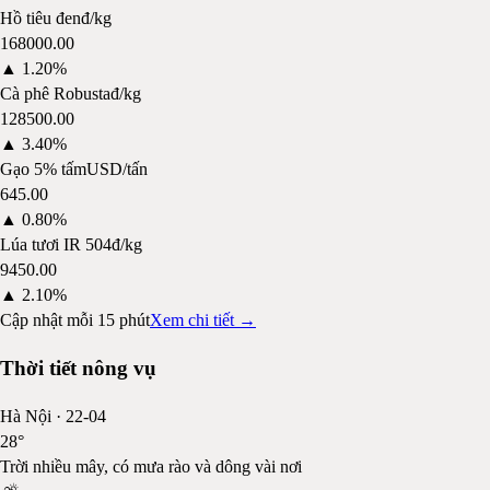
Hồ tiêu đen
đ/kg
168000.00
▲
1.20%
Cà phê Robusta
đ/kg
128500.00
▲
3.40%
Gạo 5% tấm
USD/tấn
645.00
▲
0.80%
Lúa tươi IR 504
đ/kg
9450.00
▲
2.10%
Cập nhật mỗi 15 phút
Xem chi tiết →
Thời tiết nông vụ
Hà Nội
·
22-04
28
°
Trời nhiều mây, có mưa rào và dông vài nơi