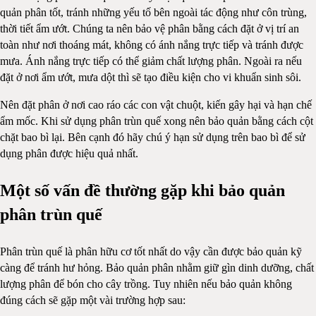
quản phân tốt, tránh những yếu tố bên ngoài tác động như côn trùng,
thời tiết ẩm ướt. Chúng ta nên bảo vệ phân bằng cách đặt ở vị trí an
toàn như nơi thoáng mát, không có ánh nắng trực tiếp và tránh được
mưa. Ánh nắng trực tiếp có thể giảm chất lượng phân. Ngoài ra nếu
đặt ở nơi ẩm ướt, mưa dột thì sẽ tạo điều kiện cho vi khuẩn sinh sôi.
Nên đặt phân ở nơi cao ráo các con vật chuột, kiến gây hại và hạn chế
ẩm mốc. Khi sử dụng phân trùn quế xong nên bảo quản bằng cách cột
chặt bao bì lại. Bên cạnh đó hãy chú ý hạn sử dụng trên bao bì để sử
dụng phân được hiệu quả nhất.
Một số vấn đề thường gặp khi bảo quản
phân trùn quế
Phân trùn quế là phân hữu cơ tốt nhất do vậy cần được bảo quản kỹ
càng để tránh hư hỏng. Bảo quản phân nhằm giữ gìn dinh dưỡng, chất
lượng phân để bón cho cây trồng. Tuy nhiên nếu bảo quản không
đúng cách sẽ gặp một vài trường hợp sau: