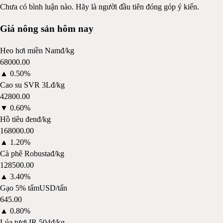
Chưa có bình luận nào. Hãy là người đầu tiên đóng góp ý kiến.
Giá nông sản hôm nay
Heo hơi miền Nam
đ/kg
68000.00
▲
0.50%
Cao su SVR 3L
đ/kg
42800.00
▼
0.60%
Hồ tiêu đen
đ/kg
168000.00
▲
1.20%
Cà phê Robusta
đ/kg
128500.00
▲
3.40%
Gạo 5% tấm
USD/tấn
645.00
▲
0.80%
Lúa tươi IR 504
đ/kg