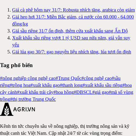
Giá cà phê hôm nay 31/7: Robusta nhích tăng, arabica còn giảm
Giá heo hơi 31/7: Miền Bắc giảm, cả nước còn 60.000 - 64.000
đồng/kg
Giá sầu riêng 31/7 ổn định, thêm cửa xuất khẩu sang Ấn Độ
Xuất khẩu sầu riêng vượt 1 tỷ USD sau nửa năm, giá vẫn suy
yếu
Giá lúa gạo 30/7: gạo nguyên liệu nhích tăng, lúa tươi ổn định
Tag phổ biến
#
nông nghiệp công nghệ cao
#
Trung Quốc
#
công nghệ cao
#
sầu
riêng
#
trồng hoa
#
xuất khẩu gạo
#
thanh long
#
xuất khẩu sầu riêng
#
hoa
cây cảnh
#
xuất khẩu trái cây
#
hoa hồng
#
ĐBSCL
#
giá gạo
#
mã số vùng
trồng
#
thị trường Trung Quốc
Kênh tin tức chuyên sâu về nông nghiệp, thị trường nông sản và kỹ
thuật canh tác Việt Nam. Cập nhật 24/7 từ các vùng trọng điểm: