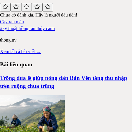
Chưa có đánh giá. Hãy là người đầu tiên!
Cây rau màu
#
kỹ thuật trồng rau thủy canh
thong.nv
Xem tất cả bài viết →
Bài liên quan
Trồng dưa lê giúp nông dân Bản Vền tăng thu nhập
trên ruộng chua trũng