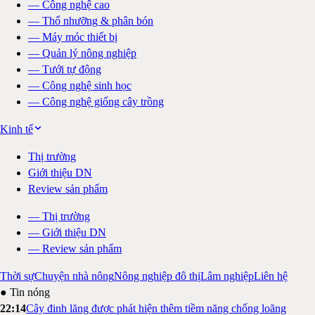
—
Công nghệ cao
—
Thổ nhưỡng & phân bón
—
Máy móc thiết bị
—
Quản lý nông nghiệp
—
Tưới tự động
—
Công nghệ sinh học
—
Công nghệ giống cây trồng
Kinh tế
Thị trường
Giới thiệu DN
Review sản phẩm
—
Thị trường
—
Giới thiệu DN
—
Review sản phẩm
Thời sự
Chuyện nhà nông
Nông nghiệp đô thị
Lâm nghiệp
Liên hệ
● Tin nóng
22:14
Cây đinh lăng được phát hiện thêm tiềm năng chống loãng