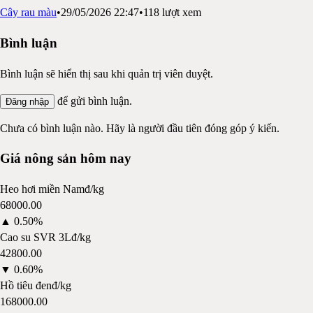
Cây rau màu
•
29/05/2026 22:47
•
118
lượt xem
Bình luận
Bình luận sẽ hiển thị sau khi quản trị viên duyệt.
để gửi bình luận.
Đăng nhập
Chưa có bình luận nào. Hãy là người đầu tiên đóng góp ý kiến.
Giá nông sản hôm nay
Heo hơi miền Nam
đ/kg
68000.00
▲
0.50%
Cao su SVR 3L
đ/kg
42800.00
▼
0.60%
Hồ tiêu đen
đ/kg
168000.00