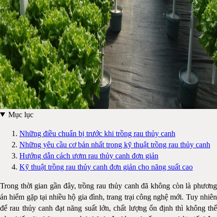
Mục lục
Những điều chuẩn bị trước khi trồng rau thủy canh
Những yêu cầu cơ bản nhất trong kỹ thuật trồng rau thủy canh
Hướng dẫn cách ươm rau thủy canh đơn giản
Kỹ thuật trồng rau thủy canh đơn giản cho năng suất cao
Trong thời gian gần đây, trồng rau thủy canh đã không còn là phương
án hiếm gặp tại nhiều hộ gia đình, trang trại công nghệ mới. Tuy nhiên
để rau thủy canh đạt năng suất lớn, chất lượng ổn định thì không thể