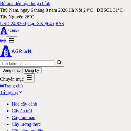
Bỏ qua đến nội dung chính
Thứ Năm, ngày 6 tháng 8 năm 2026
|
Hà Nội 24°C · ĐBSCL 31°C ·
Tây Nguyên 26°C
USD 24.820đ
·
Gạo XK $645
·
RSS
Đăng nhập
Đăng ký
Chuyên mục
Trang chủ
Trồng trọt
Hoa cây cảnh
Cây ăn trái
Cây rau màu
Cây lương thực
Cây công nghiệp