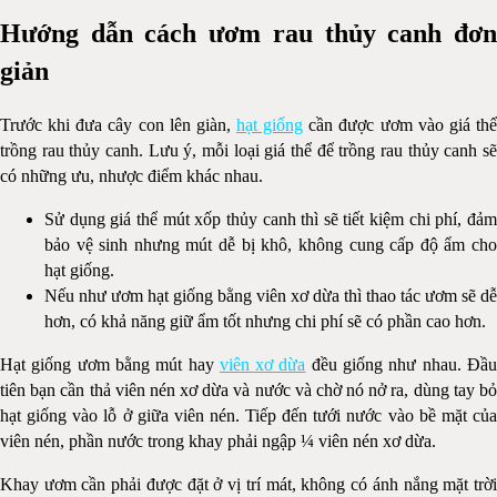
Hướng dẫn cách ươm rau thủy canh đơn
giản
Trước khi đưa cây con lên giàn,
hạt giống
cần được ươm vào giá th
trồng rau thủy canh. Lưu ý, mỗi loại giá thể để trồng rau thủy canh sẽ
có những ưu, nhược điểm khác nhau.
Sử dụng giá thể mút xốp thủy canh thì sẽ tiết kiệm chi phí, đảm
bảo vệ sinh nhưng mút dễ bị khô, không cung cấp độ ẩm cho
hạt giống.
Nếu như ươm hạt giống bằng viên xơ dừa thì thao tác ươm sẽ dễ
hơn, có khả năng giữ ẩm tốt nhưng chi phí sẽ có phần cao hơn.
Hạt giống ươm bằng mút hay
viên xơ dừa
đều giống như nhau. Đầ
tiên bạn cần thả viên nén xơ dừa và nước và chờ nó nở ra, dùng tay bỏ
hạt giống vào lỗ ở giữa viên nén. Tiếp đến tưới nước vào bề mặt của
viên nén, phần nước trong khay phải ngập ¼ viên nén xơ dừa.
Khay ươm cần phải được đặt ở vị trí mát, không có ánh nắng mặt trời