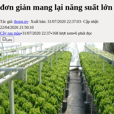
đơn giản mang lại năng suất lớn
Tác giả:
thong.nv
· Xuất bản:
31/07/2020 22:37:03
· Cập nhật:
22/04/2026 21:50:10
Cây rau màu
•
31/07/2020 22:37
•
168
lượt xem
•
6
phút đọc
Lưu