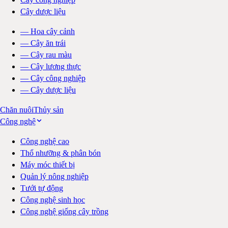
Cây dược liệu
—
Hoa cây cảnh
—
Cây ăn trái
—
Cây rau màu
—
Cây lương thực
—
Cây công nghiệp
—
Cây dược liệu
Chăn nuôi
Thủy sản
Công nghệ
Công nghệ cao
Thổ nhưỡng & phân bón
Máy móc thiết bị
Quản lý nông nghiệp
Tưới tự động
Công nghệ sinh học
Công nghệ giống cây trồng