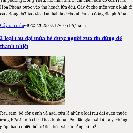
Tại phường Đông Triều, mô hình 3ha ớt chỉ thiên hữu cơ của HTX
Hoa Phong bước vào thu hoạch lứa đầu. Cây ớt cho triển vọng kinh tế
cao, đồng thời tạo việc làm hái thuê cho nhiều lao động địa phương
…
Cây rau màu
•
30/05/2026 07:17
•
105
lượt xem
3 loại rau dại mùa hè được người xưa tin dùng để
thanh nhiệt
Rau sam, bồ công anh và ngải cứu là những loại rau dại quen thuộc
trong bữa ăn mùa hè. Theo kinh nghiệm dân gian và Đông y, chúng
giúp thanh nhiệt, hỗ trợ tiêu hóa và cân bằng cơ thể
…