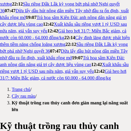
xương
22:12
Sầu riêng Đắk Lắk kỳ vọng bứt phá nhờ Nghị quyết
36
07:47
Dừa lấy dầu hút nông dân miền Tây nhờ đầu ra ổn định, xuất
khẩu rộng mở
19:07
Trà hoa sâm Kiên Đài: anh nông dân nâng giá trị
cây dược liệu vùng cao
12:42
Xuất khẩu sầu riêng vượt 1 tỷ USD sau
nửa năm, giá vẫn suy yếu
12:42
Giá heo hơi 31/7: Miền Bắc giảm, cả
nước còn 60.000 - 64.000 đồng/kg
22:14
Cây đinh lăng được phát hiện
thêm tiềm năng chống loãng xương
22:12
Sầu riêng Đắk Lắk kỳ vọng
bứt phá nhờ Nghị quyết 36
07:47
Dừa lấy dầu hút nông dân miền Tây
nhờ đầu ra ổn định, xuất khẩu rộng mở
19:07
Trà hoa sâm Kiên Đài:
anh nông dân nâng giá trị cây dược liệu vùng cao
12:42
Xuất khẩu sầu
riêng vượt 1 tỷ USD sau nửa năm, giá vẫn suy yếu
12:42
Giá heo hơi
31/7: Miền Bắc giảm, cả nước còn 60.000 - 64.000 đồng/kg
Trang chủ
/
Cây rau màu
/
Kỹ thuật trồng rau thủy canh đơn giản mang lại năng suất
lớn
Kỹ thuật trồng rau thủy canh