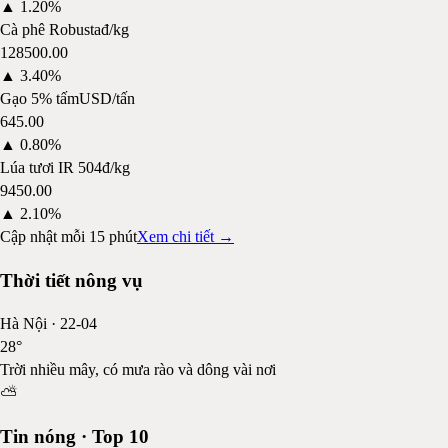
▲
1.20%
Cà phê Robusta
đ/kg
128500.00
▲
3.40%
Gạo 5% tấm
USD/tấn
645.00
▲
0.80%
Lúa tươi IR 504
đ/kg
9450.00
▲
2.10%
Cập nhật mỗi 15 phút
Xem chi tiết →
Thời tiết nông vụ
Hà Nội
·
22-04
28
°
Trời nhiều mây, có mưa rào và dông vài nơi
⛅
Tin nóng · Top 10