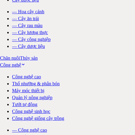
—
Hoa cây cảnh
—
Cây ăn trái
—
Cây rau màu
—
Cây lương thực
—
Cây công nghiệp
—
Cây dược liệu
Chăn nuôi
Thủy sản
Công nghệ
Công nghệ cao
Thổ nhưỡng & phân bón
Máy móc thiết bị
Quản lý nông nghiệp
Tưới tự động
Công nghệ sinh học
Công nghệ giống cây trồng
—
Công nghệ cao