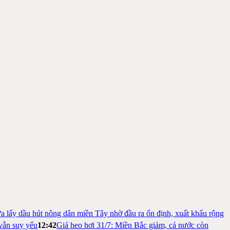
a lấy dầu hút nông dân miền Tây nhờ đầu ra ổn định, xuất khẩu rộng
vẫn suy yếu
12:42
Giá heo hơi 31/7: Miền Bắc giảm, cả nước còn