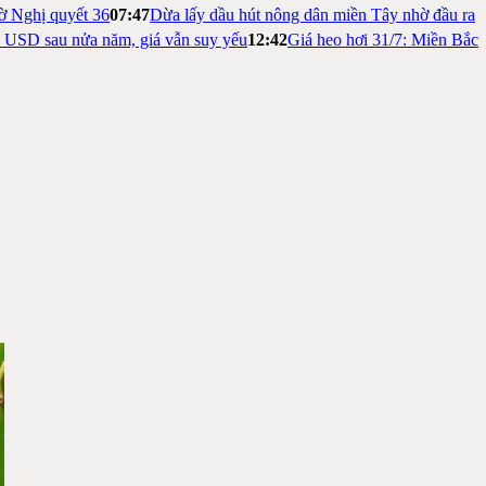
ờ Nghị quyết 36
07:47
Dừa lấy dầu hút nông dân miền Tây nhờ đầu ra
ỷ USD sau nửa năm, giá vẫn suy yếu
12:42
Giá heo hơi 31/7: Miền Bắc