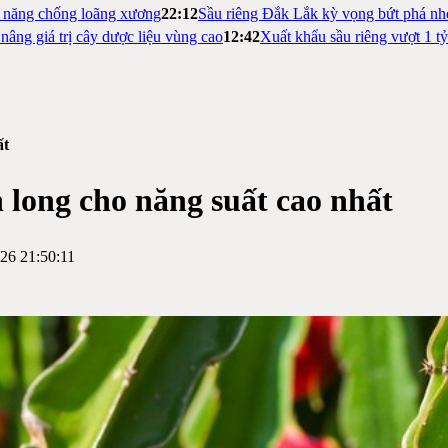
m năng chống loãng xương
22:12
Sầu riêng Đắk Lắk kỳ vọng bứt phá nh
nâng giá trị cây dược liệu vùng cao
12:42
Xuất khẩu sầu riêng vượt 1 t
ất
 long cho năng suất cao nhất
26 21:50:11