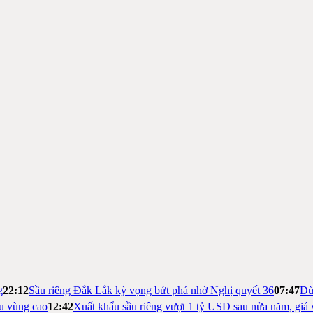
g
22:12
Sầu riêng Đắk Lắk kỳ vọng bứt phá nhờ Nghị quyết 36
07:47
Dừ
ệu vùng cao
12:42
Xuất khẩu sầu riêng vượt 1 tỷ USD sau nửa năm, giá 