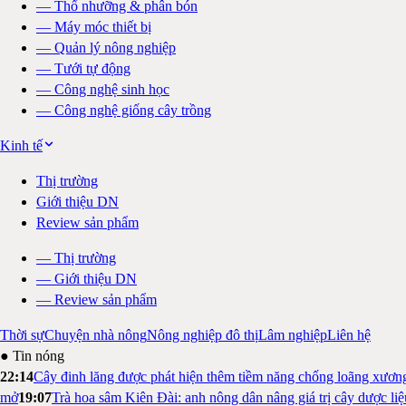
—
Thổ nhưỡng & phân bón
—
Máy móc thiết bị
—
Quản lý nông nghiệp
—
Tưới tự động
—
Công nghệ sinh học
—
Công nghệ giống cây trồng
Kinh tế
Thị trường
Giới thiệu DN
Review sản phẩm
—
Thị trường
—
Giới thiệu DN
—
Review sản phẩm
Thời sự
Chuyện nhà nông
Nông nghiệp đô thị
Lâm nghiệp
Liên hệ
● Tin nóng
22:14
Cây đinh lăng được phát hiện thêm tiềm năng chống loãng xươn
mở
19:07
Trà hoa sâm Kiên Đài: anh nông dân nâng giá trị cây dược li