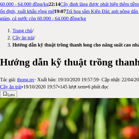
60.000 - 64.000 đồng/kg
22:14
Cây đinh lăng được phát hiện thêm tiề
ổn định, xuất khẩu rộng mở
19:07
Trà hoa sâm Kiên Đài: anh nông dân 
giảm, cả nước còn 60.000 - 64.000 đồng/kg
Trang chủ
/
Cây ăn trái
/
Hướng dẫn kỹ thuật trồng thanh long cho năng suất cao nh
Hướng dẫn kỹ thuật trồng thanh
Tác giả:
thong.nv
· Xuất bản:
19/10/2020 19:57:59
· Cập nhật:
22/04/20
Cây ăn trái
•
19/10/2020 19:57
•
145
lượt xem
•
6
phút đọc
Lưu