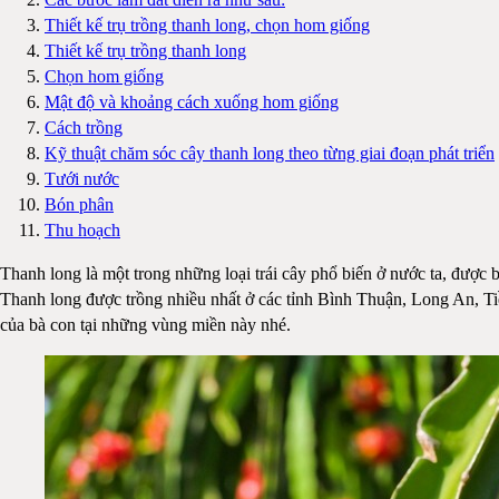
Thiết kế trụ trồng thanh long, chọn hom giống
Thiết kế trụ trồng thanh long
Chọn hom giống
Mật độ và khoảng cách xuống hom giống
Cách trồng
Kỹ thuật chăm sóc cây thanh long theo từng giai đoạn phát triển
Tưới nước
Bón phân
Thu hoạch
Thanh long là một trong những loại trái cây phổ biến ở nước ta, được
Thanh long được trồng nhiều nhất ở các tỉnh Bình Thuận, Long An, Tiền
của bà con tại những vùng miền này nhé.