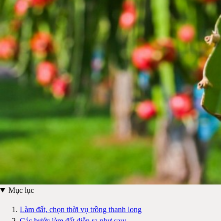
Mục lục
Làm đất, chọn thời vụ trồng thanh long
Các bước làm đất diễn ra như sau: