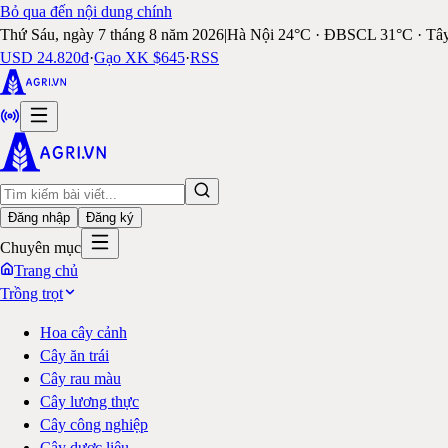
Bỏ qua đến nội dung chính
Thứ Sáu, ngày 7 tháng 8 năm 2026
|
Hà Nội 24°C · ĐBSCL 31°C · Tâ
USD 24.820đ
·
Gạo XK $645
·
RSS
Đăng nhập
Đăng ký
Chuyên mục
Trang chủ
Trồng trọt
Hoa cây cảnh
Cây ăn trái
Cây rau màu
Cây lương thực
Cây công nghiệp
Cây dược liệu