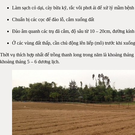
Làm sạch cỏ dại, cày bừa kỹ, rắc vôi phơi ải để xử lý mầm bệnh 
Chuẩn bị các cọc để đào lỗ, cắm xuống đất
Đào âm quanh các trụ đã cắm, độ sâu từ 10 – 20cm, đường kính 1
Ở các vùng đất thấp, cần chủ động lên liếp (mô) trước khi xuố
Thời vụ thích hợp nhất để trồng thanh long trong năm là khoảng thán
khoảng tháng 5 – 6 dương lịch.