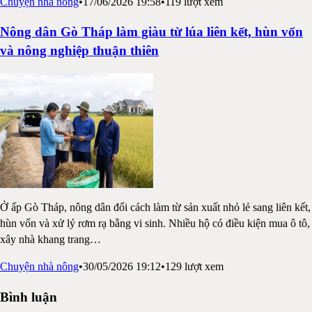
Chuyện nhà nông
•
17/06/2026 19:58
•
119
lượt xem
Nông dân Gò Tháp làm giàu từ lúa liên kết, hùn vốn
và nông nghiệp thuận thiên
Ở ấp Gò Tháp, nông dân đổi cách làm từ sản xuất nhỏ lẻ sang liên kết,
hùn vốn và xử lý rơm rạ bằng vi sinh. Nhiều hộ có điều kiện mua ô tô,
xây nhà khang trang
…
Chuyện nhà nông
•
30/05/2026 19:12
•
129
lượt xem
Bình luận