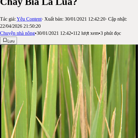
Cháy Bìa Lá Lúa?
Tác giả:
Yêu Content
· Xuất bản:
30/01/2021 12:42:20
· Cập nhật:
22/04/2026 21:50:20
Chuyện nhà nông
•
30/01/2021 12:42
•
112
lượt xem
•
3
phút đọc
Lưu