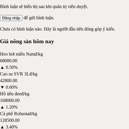
Bình luận sẽ hiển thị sau khi quản trị viên duyệt.
để gửi bình luận.
Đăng nhập
Chưa có bình luận nào. Hãy là người đầu tiên đóng góp ý kiến.
Giá nông sản hôm nay
Heo hơi miền Nam
đ/kg
68000.00
▲
0.50%
Cao su SVR 3L
đ/kg
42800.00
▼
0.60%
Hồ tiêu đen
đ/kg
168000.00
▲
1.20%
Cà phê Robusta
đ/kg
128500.00
▲
3.40%