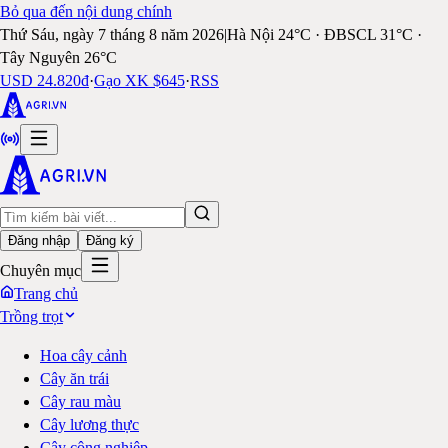
Bỏ qua đến nội dung chính
Thứ Sáu, ngày 7 tháng 8 năm 2026
|
Hà Nội 24°C · ĐBSCL 31°C ·
Tây Nguyên 26°C
USD 24.820đ
·
Gạo XK $645
·
RSS
Đăng nhập
Đăng ký
Chuyên mục
Trang chủ
Trồng trọt
Hoa cây cảnh
Cây ăn trái
Cây rau màu
Cây lương thực
Cây công nghiệp