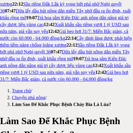
xương
22:12
Sầu riêng Đắk Lắk kỳ vọng bứt phá nhờ Nghị quyết
36
07:47
Dừa lấy dầu hút nông dân miền Tây nhờ đầu ra ổn định, xuất
khẩu rộng mở
19:07
Trà hoa sâm Kiên Đài: anh nông dân nâng giá trị
cây dược liệu vùng cao
12:42
Xuất khẩu sầu riêng vượt 1 tỷ USD sau
nửa năm, giá vẫn suy yếu
12:42
Giá heo hơi 31/7: Miền Bắc giảm, cả
nước còn 60.000 - 64.000 đồng/kg
22:14
Cây đinh lăng được phát hiện
thêm tiềm năng chống loãng xương
22:12
Sầu riêng Đắk Lắk kỳ vọng
bứt phá nhờ Nghị quyết 36
07:47
Dừa lấy dầu hút nông dân miền Tây
nhờ đầu ra ổn định, xuất khẩu rộng mở
19:07
Trà hoa sâm Kiên Đài:
anh nông dân nâng giá trị cây dược liệu vùng cao
12:42
Xuất khẩu sầu
riêng vượt 1 tỷ USD sau nửa năm, giá vẫn suy yếu
12:42
Giá heo hơi
31/7: Miền Bắc giảm, cả nước còn 60.000 - 64.000 đồng/kg
Trang chủ
/
Chuyện nhà nông
/
Làm Sao Để Khắc Phục Bệnh Cháy Bìa Lá Lúa?
Làm Sao Để Khắc Phục Bệnh