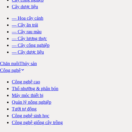
Cây dược liệu
—
Hoa cây cảnh
—
Cây ăn trái
—
Cây rau màu
—
Cây lương thực
—
Cây công nghiệp
—
Cây dược liệu
Chăn nuôi
Thủy sản
Công nghệ
Công nghệ cao
Thổ nhưỡng & phân bón
Máy móc thiết bị
Quản lý nông nghiệp
Tưới tự động
Công nghệ sinh học
Công nghệ giống cây trồng