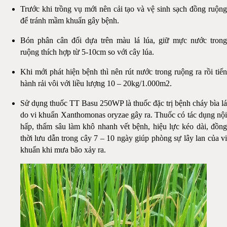
Trước khi trồng vụ mới nên cải tạo và vệ sinh sạch đồng ruộng
để tránh mầm khuẩn gây bệnh.
Bón phân cân đối dựa trên màu lá lúa, giữ mực nước trong
ruộng thích hợp từ 5-10cm so với cây lúa.
Khi mới phát hiện bệnh thì nên rút nước trong ruộng ra rồi tiến
hành rải vôi với liều lượng 10 – 20kg/1.000m2.
Sử dụng thuốc TT Basu 250WP là thuốc đặc trị bệnh cháy bìa lá
do vi khuẩn Xanthomonas oryzae gây ra. Thuốc có tác dụng nội
hấp, thấm sâu làm khô nhanh vết bệnh, hiệu lực kéo dài, đồng
thời lưu dẫn trong cây 7 – 10 ngày giúp phòng sự lây lan của vi
khuẩn khi mưa bão xảy ra.