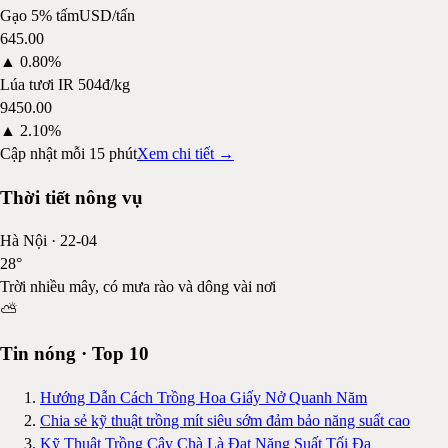
Gạo 5% tấm
USD/tấn
645.00
▲
0.80%
Lúa tươi IR 504
đ/kg
9450.00
▲
2.10%
Cập nhật mỗi 15 phút
Xem chi tiết →
Thời tiết nông vụ
Hà Nội
·
22-04
28
°
Trời nhiều mây, có mưa rào và dông vài nơi
⛅
Tin nóng · Top 10
Hướng Dẫn Cách Trồng Hoa Giấy Nở Quanh Năm
Chia sẻ kỹ thuật trồng mít siêu sớm đảm bảo năng suất cao
Kỹ Thuật Trồng Cây Chà Là Đạt Năng Suất Tối Đa