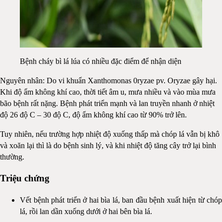
Bệnh cháy bì lá lúa có nhiều đặc điểm để nhận diện
Nguyên nhân: Do vi khuẩn Xanthomonas 0ryzae pv. Oryzae gây hại.
Khi độ ẩm không khí cao, thời tiết âm u, mưa nhiều và vào mùa mưa
bão bệnh rất nặng. Bệnh phát triển mạnh và lan truyền nhanh ở nhiệt
độ 26 độ C – 30 độ C, độ ẩm không khí cao từ 90% trở lên.
Tuy nhiên, nếu trường hợp nhiệt độ xuống thấp mà chóp lá vẫn bị khô
và xoăn lại thì là do bệnh sinh lý, và khi nhiệt độ tăng cây trở lại bình
thường.
Triệu chứng
Vết bệnh phát triển ở hai bìa lá, ban đầu bệnh xuất hiện từ chóp
lá, rồi lan dần xuống dưới ở hai bên bìa lá.