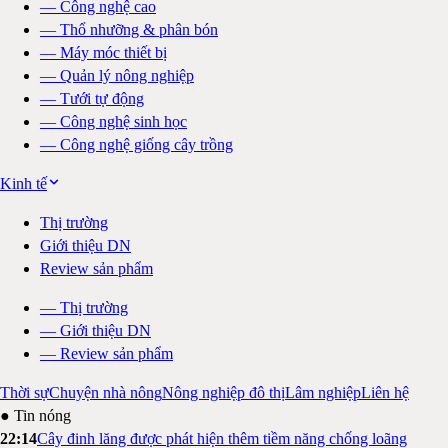
—
Công nghệ cao
—
Thổ nhưỡng & phân bón
—
Máy móc thiết bị
—
Quản lý nông nghiệp
—
Tưới tự động
—
Công nghệ sinh học
—
Công nghệ giống cây trồng
Kinh tế
Thị trường
Giới thiệu DN
Review sản phẩm
—
Thị trường
—
Giới thiệu DN
—
Review sản phẩm
Thời sự
Chuyện nhà nông
Nông nghiệp đô thị
Lâm nghiệp
Liên hệ
● Tin nóng
22:14
Cây đinh lăng được phát hiện thêm tiềm năng chống loãng