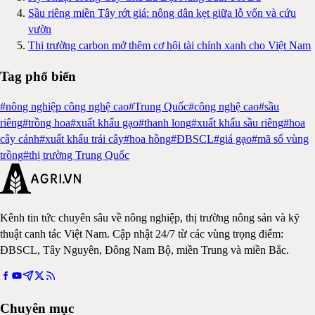
Sầu riêng miền Tây rớt giá: nông dân kẹt giữa lỗ vốn và cứu
vườn
Thị trường carbon mở thêm cơ hội tài chính xanh cho Việt Nam
Tag phổ biến
#
nông nghiệp công nghệ cao
#
Trung Quốc
#
công nghệ cao
#
sầu
riêng
#
trồng hoa
#
xuất khẩu gạo
#
thanh long
#
xuất khẩu sầu riêng
#
hoa
cây cảnh
#
xuất khẩu trái cây
#
hoa hồng
#
ĐBSCL
#
giá gạo
#
mã số vùng
trồng
#
thị trường Trung Quốc
Kênh tin tức chuyên sâu về nông nghiệp, thị trường nông sản và kỹ
thuật canh tác Việt Nam. Cập nhật 24/7 từ các vùng trọng điểm:
ĐBSCL, Tây Nguyên, Đông Nam Bộ, miền Trung và miền Bắc.
Chuyên mục