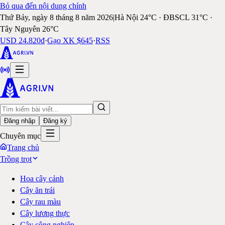
Bỏ qua đến nội dung chính
Thứ Bảy, ngày 8 tháng 8 năm 2026
|
Hà Nội 24°C · ĐBSCL 31°C ·
Tây Nguyên 26°C
USD 24.820đ
·
Gạo XK $645
·
RSS
Đăng nhập
Đăng ký
Chuyên mục
Trang chủ
Trồng trọt
Hoa cây cảnh
Cây ăn trái
Cây rau màu
Cây lương thực
Cây công nghiệp