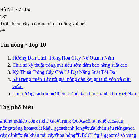
Hà Nội
·
22-04
28
°
Trời nhiều mây, có mưa rào và dông vài nơi
⛅
Tin nóng · Top 10
Hướng Dẫn Cách Trồng Hoa Giấy Nở Quanh Năm
Chia sẻ kỹ thuật trồng mít siêu sớm đảm bảo năng suất cao
Kỹ Thuật Trồng Cây Chà Là Đạt Năng Suất Tối Đa
Sầu riêng miền Tây rớt giá: nông dân kẹt giữa lỗ vốn và cứu
vườn
Thị trường carbon mở thêm cơ hội tài chính xanh cho Việt Nam
Tag phổ biến
#
nông nghiệp công nghệ cao
#
Trung Quốc
#
công nghệ cao
#
sầu
riêng
#
trồng hoa
#
xuất khẩu gạo
#
thanh long
#
xuất khẩu sầu riêng
#
hoa
cây cảnh
#
xuất khẩu trái cây
#
hoa hồng
#
ĐBSCL
#
giá gạo
#
mã số vùng