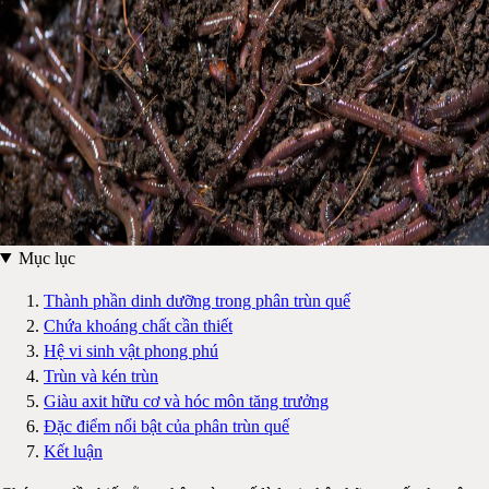
Mục lục
Thành phần dinh dưỡng trong phân trùn quế
Chứa khoáng chất cần thiết
Hệ vi sinh vật phong phú
Trùn và kén trùn
Giàu axit hữu cơ và hóc môn tăng trưởng
Đặc điểm nổi bật của phân trùn quế
Kết luận