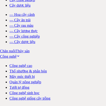
Cây dược liệu
—
Hoa cây cảnh
—
Cây ăn trái
—
Cây rau màu
—
Cây lương thực
—
Cây công nghiệp
—
Cây dược liệu
Chăn nuôi
Thủy sản
Công nghệ
Công nghệ cao
Thổ nhưỡng & phân bón
Máy móc thiết bị
Quản lý nông nghiệp
Tưới tự động
Công nghệ sinh học
Công nghệ giống cây trồng