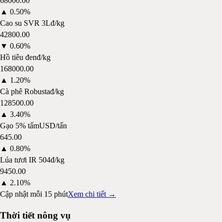
68000.00
▲
0.50%
Cao su SVR 3L
đ/kg
42800.00
▼
0.60%
Hồ tiêu đen
đ/kg
168000.00
▲
1.20%
Cà phê Robusta
đ/kg
128500.00
▲
3.40%
Gạo 5% tấm
USD/tấn
645.00
▲
0.80%
Lúa tươi IR 504
đ/kg
9450.00
▲
2.10%
Cập nhật mỗi 15 phút
Xem chi tiết →
Thời tiết nông vụ