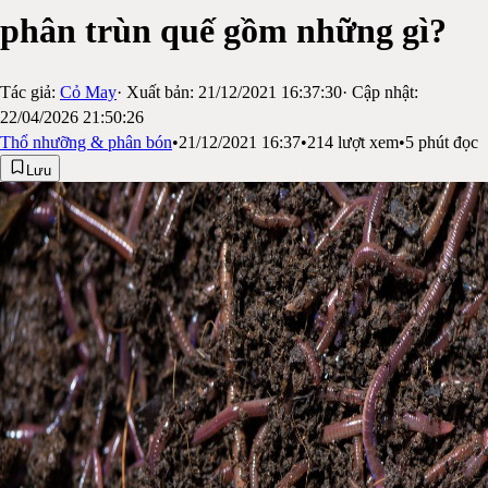
phân trùn quế gồm những gì?
Tác giả:
Cỏ May
· Xuất bản:
21/12/2021 16:37:30
· Cập nhật:
22/04/2026 21:50:26
Thổ nhưỡng & phân bón
•
21/12/2021 16:37
•
214
lượt xem
•
5
phút đọc
Lưu