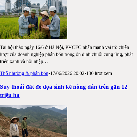
Tại hội thảo ngày 16/6 ở Hà Nội, PVCFC nhấn mạnh vai trò chiến
lược của doanh nghiệp phân bón trong ổn định chuỗi cung ứng, phát
triển xanh và hội nhập
…
Thổ nhưỡng & phân bón
•
17/06/2026 20:02
•
130
lượt xem
Suy thoái đất đe dọa sinh kế nông dân trên gần 12
triệu ha