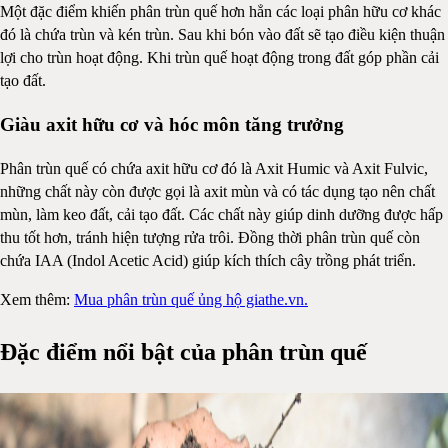
Một đặc điểm khiến phân trùn quế hơn hẳn các loại phân hữu cơ khác
đó là chứa trùn và kén trùn. Sau khi bón vào đất sẽ tạo điều kiện thuận
lợi cho trùn hoạt động. Khi trùn quế hoạt động trong đất góp phần cải
tạo đất.
Giàu axit hữu cơ và hóc môn tăng trưởng
Phân trùn quế có chứa axit hữu cơ đó là Axit Humic và Axit Fulvic,
những chất này còn được gọi là axit mùn và có tác dụng tạo nên chất
mùn, làm keo đất, cải tạo đất. Các chất này giúp dinh dưỡng được hấp
thu tốt hơn, tránh hiện tượng rửa trôi. Đồng thời phân trùn quế còn
chứa IAA (Indol Acetic Acid) giúp kích thích cây trồng phát triển.
Xem thêm:
Mua phân trùn quế ủng hộ giathe.vn.
Đặc điểm nổi bật của phân trùn quế