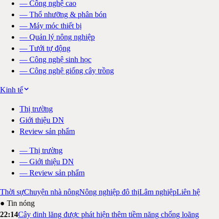
—
Công nghệ cao
—
Thổ nhưỡng & phân bón
—
Máy móc thiết bị
—
Quản lý nông nghiệp
—
Tưới tự động
—
Công nghệ sinh học
—
Công nghệ giống cây trồng
Kinh tế
Thị trường
Giới thiệu DN
Review sản phẩm
—
Thị trường
—
Giới thiệu DN
—
Review sản phẩm
Thời sự
Chuyện nhà nông
Nông nghiệp đô thị
Lâm nghiệp
Liên hệ
● Tin nóng
22:14
Cây đinh lăng được phát hiện thêm tiềm năng chống loãng