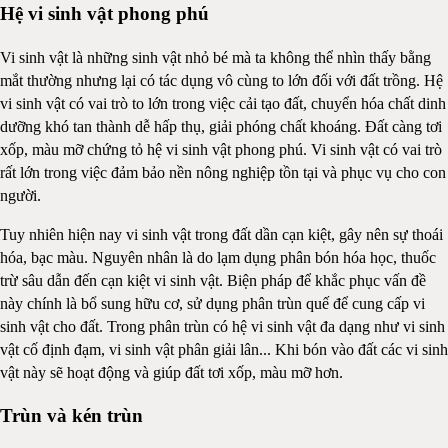
Hệ vi sinh vật phong phú
Vi sinh vật là những sinh vật nhỏ bé mà ta không thể nhìn thấy bằng
mắt thường nhưng lại có tác dụng vô cùng to lớn đối với đất trồng. Hệ
vi sinh vật có vai trò to lớn trong việc cải tạo đất, chuyển hóa chất dinh
dưỡng khó tan thành dễ hấp thụ, giải phóng chất khoáng. Đất càng tơi
xốp, màu mỡ chứng tỏ hệ vi sinh vật phong phú. Vi sinh vật có vai trò
rất lớn trong việc đảm bảo nền nông nghiệp tồn tại và phục vụ cho con
người.
Tuy nhiên hiện nay vi sinh vật trong đất dần cạn kiệt, gây nên sự thoái
hóa, bạc màu. Nguyên nhân là do lạm dụng phân bón hóa học, thuốc
trừ sâu dẫn đến cạn kiệt vi sinh vật. Biện pháp để khắc phục vấn đề
này chính là bổ sung hữu cơ, sử dụng phân trùn quế để cung cấp vi
sinh vật cho đất. Trong phân trùn có hệ vi sinh vật đa dạng như vi sinh
vật cố định đạm, vi sinh vật phân giải lân... Khi bón vào đất các vi sinh
vật này sẽ hoạt động và giúp đất tơi xốp, màu mỡ hơn.
Trùn và kén trùn