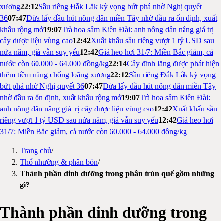
xương
22:12
Sầu riêng Đắk Lắk kỳ vọng bứt phá nhờ Nghị quyết
36
07:47
Dừa lấy dầu hút nông dân miền Tây nhờ đầu ra ổn định, xuất
khẩu rộng mở
19:07
Trà hoa sâm Kiên Đài: anh nông dân nâng giá trị
cây dược liệu vùng cao
12:42
Xuất khẩu sầu riêng vượt 1 tỷ USD sau
nửa năm, giá vẫn suy yếu
12:42
Giá heo hơi 31/7: Miền Bắc giảm, cả
nước còn 60.000 - 64.000 đồng/kg
22:14
Cây đinh lăng được phát hiện
thêm tiềm năng chống loãng xương
22:12
Sầu riêng Đắk Lắk kỳ vọng
bứt phá nhờ Nghị quyết 36
07:47
Dừa lấy dầu hút nông dân miền Tây
nhờ đầu ra ổn định, xuất khẩu rộng mở
19:07
Trà hoa sâm Kiên Đài:
anh nông dân nâng giá trị cây dược liệu vùng cao
12:42
Xuất khẩu sầu
riêng vượt 1 tỷ USD sau nửa năm, giá vẫn suy yếu
12:42
Giá heo hơi
31/7: Miền Bắc giảm, cả nước còn 60.000 - 64.000 đồng/kg
Trang chủ
/
Thổ nhưỡng & phân bón
/
Thành phần dinh dưỡng trong phân trùn quế gồm những
gì?
Thành phần dinh dưỡng trong