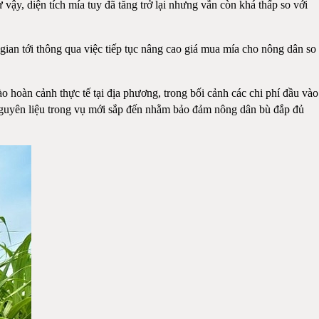
vậy, diện tích mía tuy đã tăng trở lại nhưng vẫn còn khá thấp so với
ian tới thông qua việc tiếp tục nâng cao giá mua mía cho nông dân so
hoàn cảnh thực tế tại địa phương, trong bối cảnh các chi phí đầu vào
 nguyên liệu trong vụ mới sắp đến nhằm bảo đảm nông dân bù đắp đủ