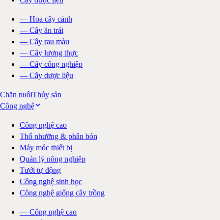
—
Hoa cây cảnh
—
Cây ăn trái
—
Cây rau màu
—
Cây lương thực
—
Cây công nghiệp
—
Cây dược liệu
Chăn nuôi
Thủy sản
Công nghệ
Công nghệ cao
Thổ nhưỡng & phân bón
Máy móc thiết bị
Quản lý nông nghiệp
Tưới tự động
Công nghệ sinh học
Công nghệ giống cây trồng
—
Công nghệ cao