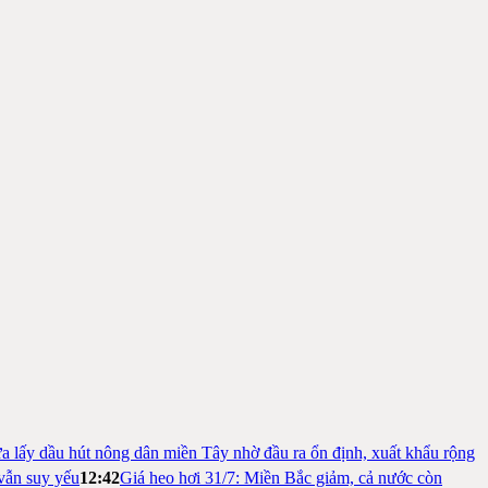
a lấy dầu hút nông dân miền Tây nhờ đầu ra ổn định, xuất khẩu rộng
vẫn suy yếu
12:42
Giá heo hơi 31/7: Miền Bắc giảm, cả nước còn