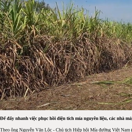
Để đẩy nhanh việc phục hồi diện tích mía nguyên liệu, các nhà má
Theo ông Nguyễn Văn Lộc - Chủ tịch Hiệp hội Mía đường Việt Nam (V