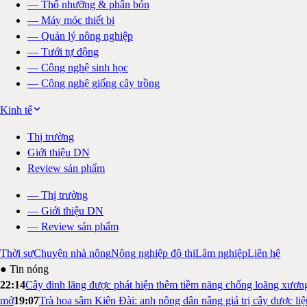
—
Thổ nhưỡng & phân bón
—
Máy móc thiết bị
—
Quản lý nông nghiệp
—
Tưới tự động
—
Công nghệ sinh học
—
Công nghệ giống cây trồng
Kinh tế
Thị trường
Giới thiệu DN
Review sản phẩm
—
Thị trường
—
Giới thiệu DN
—
Review sản phẩm
Thời sự
Chuyện nhà nông
Nông nghiệp đô thị
Lâm nghiệp
Liên hệ
● Tin nóng
22:14
Cây đinh lăng được phát hiện thêm tiềm năng chống loãng xươn
mở
19:07
Trà hoa sâm Kiên Đài: anh nông dân nâng giá trị cây dược li