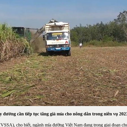
y đường cần tiếp tục tăng giá mía cho nông dân trong niên vụ 2023
SSA), cho biết, ngành mía đường Việt Nam đang trong giai đoạn chu