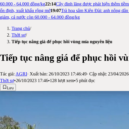
60.000 - 64.000 đồng/kg
22:14
Cây đinh lăng được phát hiện thêm tiề
ổn định, xuất khẩu rộng mở
19:07
Trà hoa sâm Kiên Đài: anh nông dân 
giảm, cả nước còn 60.000 - 64.000 đồng/kg
Trang chủ
/
Thời sự
/
Tiếp tục nâng giá để phục hồi vùng mía nguyên liệu
Tiếp tục nâng giá để phục hồi v
Tác giả:
AGRI
· Xuất bản:
26/10/2023 17:46:49
· Cập nhật:
23/04/2026
Thời sự
•
26/10/2023 17:46
•
128
lượt xem
•
5
phút đọc
Lưu