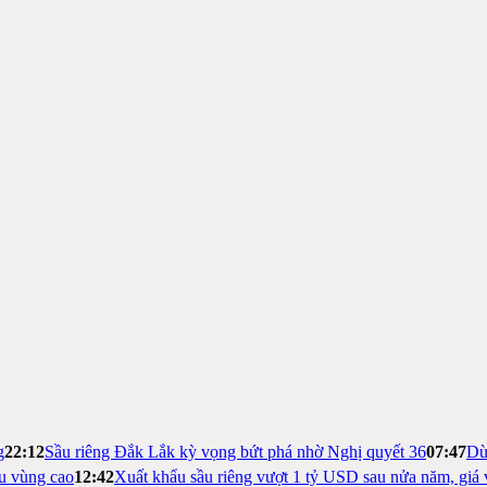
g
22:12
Sầu riêng Đắk Lắk kỳ vọng bứt phá nhờ Nghị quyết 36
07:47
Dừ
ệu vùng cao
12:42
Xuất khẩu sầu riêng vượt 1 tỷ USD sau nửa năm, giá 