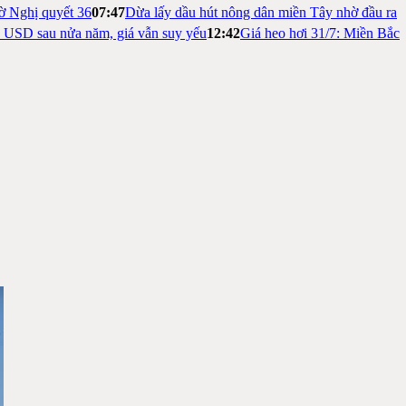
ờ Nghị quyết 36
07:47
Dừa lấy dầu hút nông dân miền Tây nhờ đầu ra
ỷ USD sau nửa năm, giá vẫn suy yếu
12:42
Giá heo hơi 31/7: Miền Bắc