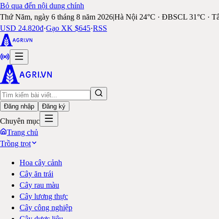
Bỏ qua đến nội dung chính
Thứ Năm, ngày 6 tháng 8 năm 2026
|
Hà Nội 24°C · ĐBSCL 31°C · T
USD 24.820đ
·
Gạo XK $645
·
RSS
Đăng nhập
Đăng ký
Chuyên mục
Trang chủ
Trồng trọt
Hoa cây cảnh
Cây ăn trái
Cây rau màu
Cây lương thực
Cây công nghiệp
Cây dược liệu