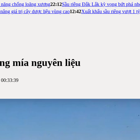
m năng chống loãng xương
22:12
Sầu riêng Đắk Lắk kỳ vọng bứt phá nh
nâng giá trị cây dược liệu vùng cao
12:42
Xuất khẩu sầu riêng vượt 1 t
ùng mía nguyên liệu
 00:33:39