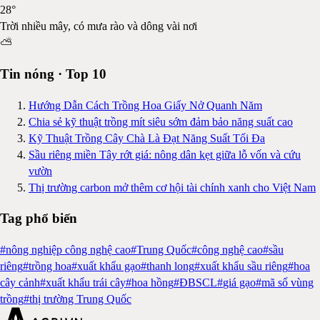
28
°
Trời nhiều mây, có mưa rào và dông vài nơi
⛅
Tin nóng · Top 10
Hướng Dẫn Cách Trồng Hoa Giấy Nở Quanh Năm
Chia sẻ kỹ thuật trồng mít siêu sớm đảm bảo năng suất cao
Kỹ Thuật Trồng Cây Chà Là Đạt Năng Suất Tối Đa
Sầu riêng miền Tây rớt giá: nông dân kẹt giữa lỗ vốn và cứu
vườn
Thị trường carbon mở thêm cơ hội tài chính xanh cho Việt Nam
Tag phổ biến
#
nông nghiệp công nghệ cao
#
Trung Quốc
#
công nghệ cao
#
sầu
riêng
#
trồng hoa
#
xuất khẩu gạo
#
thanh long
#
xuất khẩu sầu riêng
#
hoa
cây cảnh
#
xuất khẩu trái cây
#
hoa hồng
#
ĐBSCL
#
giá gạo
#
mã số vùng
trồng
#
thị trường Trung Quốc