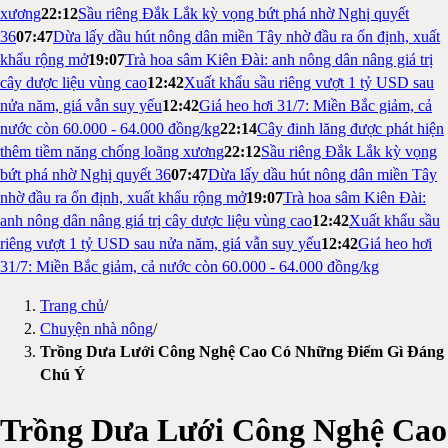
xương
22:12
Sầu riêng Đắk Lắk kỳ vọng bứt phá nhờ Nghị quyết
36
07:47
Dừa lấy dầu hút nông dân miền Tây nhờ đầu ra ổn định, xuất
khẩu rộng mở
19:07
Trà hoa sâm Kiên Đài: anh nông dân nâng giá trị
cây dược liệu vùng cao
12:42
Xuất khẩu sầu riêng vượt 1 tỷ USD sau
nửa năm, giá vẫn suy yếu
12:42
Giá heo hơi 31/7: Miền Bắc giảm, cả
nước còn 60.000 - 64.000 đồng/kg
22:14
Cây đinh lăng được phát hiện
thêm tiềm năng chống loãng xương
22:12
Sầu riêng Đắk Lắk kỳ vọng
bứt phá nhờ Nghị quyết 36
07:47
Dừa lấy dầu hút nông dân miền Tây
nhờ đầu ra ổn định, xuất khẩu rộng mở
19:07
Trà hoa sâm Kiên Đài:
anh nông dân nâng giá trị cây dược liệu vùng cao
12:42
Xuất khẩu sầu
riêng vượt 1 tỷ USD sau nửa năm, giá vẫn suy yếu
12:42
Giá heo hơi
31/7: Miền Bắc giảm, cả nước còn 60.000 - 64.000 đồng/kg
Trang chủ
/
Chuyện nhà nông
/
Trồng Dưa Lưới Công Nghệ Cao Có Những Điểm Gì Đáng
Chú Ý
Trồng Dưa Lưới Công Nghệ Cao