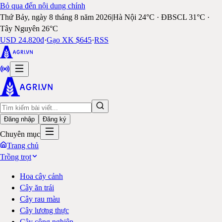
Bỏ qua đến nội dung chính
Thứ Bảy, ngày 8 tháng 8 năm 2026
|
Hà Nội 24°C · ĐBSCL 31°C ·
Tây Nguyên 26°C
USD 24.820đ
·
Gạo XK $645
·
RSS
Đăng nhập
Đăng ký
Chuyên mục
Trang chủ
Trồng trọt
Hoa cây cảnh
Cây ăn trái
Cây rau màu
Cây lương thực
Cây công nghiệp