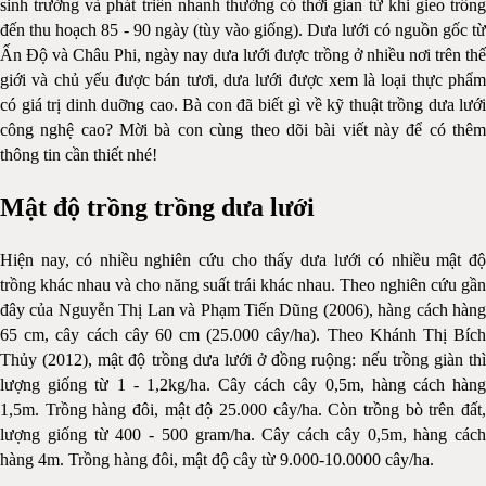
sinh trưởng và phát triển nhanh thường có thời gian từ khi gieo trồng
đến thu hoạch 85 - 90 ngày (tùy vào giống). Dưa lưới có nguồn gốc từ
Ấn Độ và Châu Phi, ngày nay dưa lưới được trồng ở nhiều nơi trên thế
giới và chủ yếu được bán tươi, dưa lưới được xem là loại thực phẩm
có giá trị dinh duỡng cao. Bà con đã biết gì về kỹ thuật trồng dưa lưới
công nghệ cao? Mời bà con cùng theo dõi bài viết này để có thêm
thông tin cần thiết nhé!
Mật độ trồng trồng dưa lưới
Hiện nay, có nhiều nghiên cứu cho thấy dưa lưới có nhiều mật độ
trồng khác nhau và cho năng suất trái khác nhau. Theo nghiên cứu gần
đây của Nguyễn Thị Lan và Phạm Tiến Dũng (2006), hàng cách hàng
65 cm, cây cách cây 60 cm (25.000 cây/ha). Theo Khánh Thị Bích
Thủy (2012), mật độ trồng dưa lưới ở đồng ruộng: nếu trồng giàn thì
lượng giống từ 1 - 1,2kg/ha. Cây cách cây 0,5m, hàng cách hàng
1,5m. Trồng hàng đôi, mật độ 25.000 cây/ha. Còn trồng bò trên đất,
lượng giống từ 400 - 500 gram/ha. Cây cách cây 0,5m, hàng cách
hàng 4m. Trồng hàng đôi, mật độ cây từ 9.000-10.0000 cây/ha.