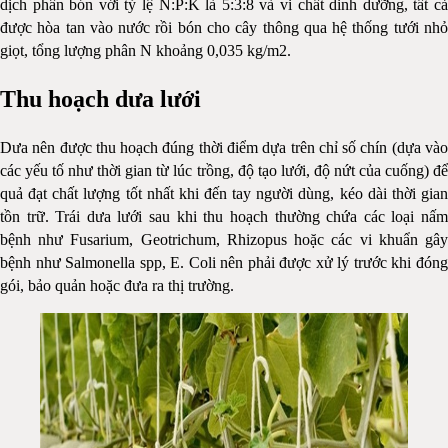
dịch phân bón với tỷ lệ N:P:K là 5:3:8 và vi chất dinh dưỡng, tất cả
được hòa tan vào nước rồi bón cho cây thông qua hệ thống tưới nhỏ
giọt, tổng lượng phân N khoảng 0,035 kg/m2.
Thu hoạch dưa lưới
Dưa nên được thu hoạch đúng thời điểm dựa trên chỉ số chín (dựa vào
các yếu tố như thời gian từ lúc trồng, độ tạo lưới, độ nứt của cuống) để
quả đạt chất lượng tốt nhất khi đến tay người dùng, kéo dài thời gian
tồn trữ. Trái dưa lưới sau khi thu hoạch thường chứa các loại nấm
bệnh như Fusarium, Geotrichum, Rhizopus hoặc các vi khuẩn gây
bệnh như Salmonella spp, E. Coli nên phải được xử lý trước khi đóng
gói, bảo quản hoặc đưa ra thị trường.