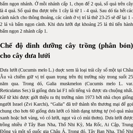
bấm ngọn nhánh. Ở mỗi nhánh cấp 1, chọn để 2 quả, số quả trên cây
là 4 quả. Số quả thu được trên 1 cây là từ 1 - 4 quả. Sau dó tỉa hết các
cành nách cho thông thoáng, các cành ở vị trí lá thứ 23-25 sẽ để lại 1 -
2 lá và bấm ngọn cành. Khi dưa lưới đạt khoảng 25 lá thì tiến hành
bấm ngọn 2 nhánh cấp 1.
Chế độ dinh dưỡng cây trồng (phân bón)
cho cây dưa lưới
Dưa lưới (Cucumis melo L.) duợc xem là loại trái cây số một tại Châu
Âu và chiếm giữ vị trí quan trọng trên thị trường này trong suốt 25
năm qua. Trong dó, Galia muskmelon (Cucumis melo L. var.
Reticulatus Ser.) là giống dưa lai F1 nổi tiếng và được ưa chuộng nhất.
Kể từ khi được giới thiệu ra thị trường năm 1973 bởi nhà chọn giống
người Israel (Zvi Karchi), “Galia” đã trở thành tên thương mại để gọi
chung cho hơn 60 giống dưa lưới có hình dạng tương tự (vỏ quả màu
xanh hoặc hơi vàng, vỏ có lưới, ngọt và có mùi thơm). Dưa lưới được
trồng nhiều ở Tây Ban Nha, Thổ Nhi Kỳ, Ma Rốc, Ai Cập, Trung
Ðông và một số quốc gia Châu Á. Trong đó, Tây Ban Nha, Thổ Nhi