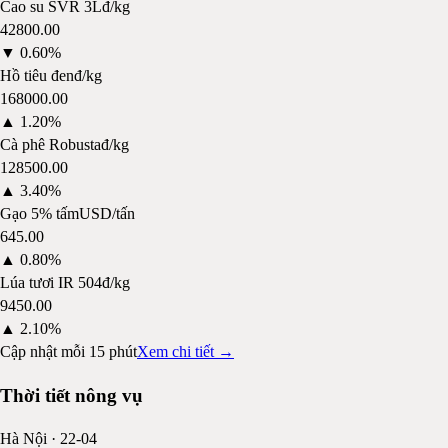
Cao su SVR 3L
đ/kg
42800.00
▼
0.60%
Hồ tiêu đen
đ/kg
168000.00
▲
1.20%
Cà phê Robusta
đ/kg
128500.00
▲
3.40%
Gạo 5% tấm
USD/tấn
645.00
▲
0.80%
Lúa tươi IR 504
đ/kg
9450.00
▲
2.10%
Cập nhật mỗi 15 phút
Xem chi tiết →
Thời tiết nông vụ
Hà Nội
·
22-04