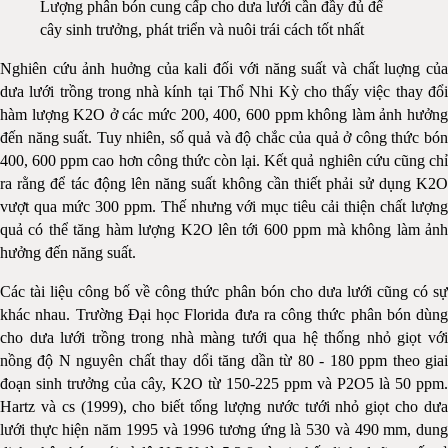
Lượng phân bón cung cấp cho dưa lưới cần đầy đủ để
cây sinh trưởng, phát triển và nuôi trái cách tốt nhất
Nghiên cứu ảnh huởng của kali đối với năng suất và chất luợng của
dưa lưới trồng trong nhà kính tại Thổ Nhi Kỳ cho thấy việc thay đổi
hàm lượng K2O ở các mức 200, 400, 600 ppm không làm ảnh hưởng
đến năng suất. Tuy nhiên, số quả và độ chắc của quả ở công thức bón
400, 600 ppm cao hơn công thức còn lại. Kết quả nghiên cứu cũng chỉ
ra rằng để tác động lên năng suất không cần thiết phải sử dụng K2O
vượt qua mức 300 ppm. Thế nhưng với mục tiêu cải thiện chất lượng
quả có thể tăng hàm lượng K2O lên tới 600 ppm mà không làm ảnh
hưởng đến năng suất.
Các tài liệu công bố về công thức phân bón cho dưa lưới cũng có sự
khác nhau. Trường Ðại học Florida đưa ra công thức phân bón dùng
cho dưa lưới trồng trong nhà màng tưới qua hệ thống nhỏ giọt với
nồng độ N nguyên chất thay dổi tăng dần từ 80 - 180 ppm theo giai
đoạn sinh trưởng của cây, K2O từ 150-225 ppm và P2O5 là 50 ppm.
Hartz và cs (1999), cho biết tổng lượng nước tưới nhỏ giọt cho dưa
lưới thực hiện năm 1995 và 1996 tương ứng là 530 và 490 mm, dung