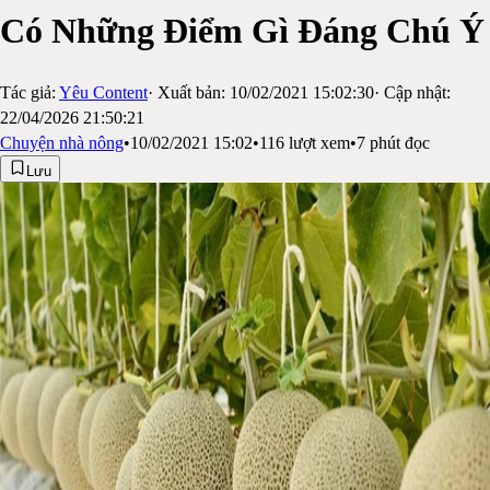
Có Những Điểm Gì Đáng Chú Ý
Tác giả:
Yêu Content
· Xuất bản:
10/02/2021 15:02:30
· Cập nhật:
22/04/2026 21:50:21
Chuyện nhà nông
•
10/02/2021 15:02
•
116
lượt xem
•
7
phút đọc
Lưu