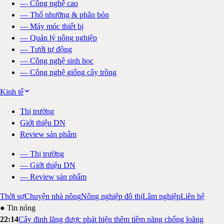
—
Công nghệ cao
—
Thổ nhưỡng & phân bón
—
Máy móc thiết bị
—
Quản lý nông nghiệp
—
Tưới tự động
—
Công nghệ sinh học
—
Công nghệ giống cây trồng
Kinh tế
Thị trường
Giới thiệu DN
Review sản phẩm
—
Thị trường
—
Giới thiệu DN
—
Review sản phẩm
Thời sự
Chuyện nhà nông
Nông nghiệp đô thị
Lâm nghiệp
Liên hệ
● Tin nóng
22:14
Cây đinh lăng được phát hiện thêm tiềm năng chống loãng