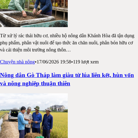
Từ xử lý rác thải hữu cơ, nhiều hộ nông dân Khánh Hòa đã tận dụng
phụ phẩm, phân vật nuôi để tạo thức ăn chăn nuôi, phân bón hữu cơ
và cải thiện môi trường nông thôn
…
Chuyện nhà nông
•
17/06/2026 19:58
•
119
lượt xem
Nông dân Gò Tháp làm giàu từ lúa liên kết, hùn vốn
và nông nghiệp thuận thiên