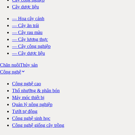
Cây dược liệu
—
Hoa cây cảnh
—
Cây ăn trái
—
Cây rau màu
—
Cây lương thực
—
Cây công nghiệp
—
Cây dược liệu
Chăn nuôi
Thủy sản
Công nghệ
Công nghệ cao
Thổ nhưỡng & phân bón
Máy móc thiết bị
Quản lý nông nghiệp
Tưới tự động
Công nghệ sinh học
Công nghệ giống cây trồng