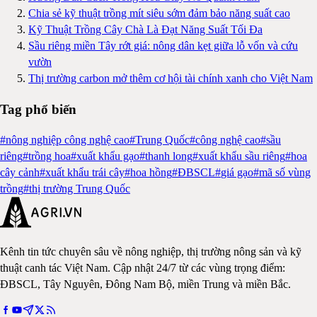
Chia sẻ kỹ thuật trồng mít siêu sớm đảm bảo năng suất cao
Kỹ Thuật Trồng Cây Chà Là Đạt Năng Suất Tối Đa
Sầu riêng miền Tây rớt giá: nông dân kẹt giữa lỗ vốn và cứu
vườn
Thị trường carbon mở thêm cơ hội tài chính xanh cho Việt Nam
Tag phổ biến
#
nông nghiệp công nghệ cao
#
Trung Quốc
#
công nghệ cao
#
sầu
riêng
#
trồng hoa
#
xuất khẩu gạo
#
thanh long
#
xuất khẩu sầu riêng
#
hoa
cây cảnh
#
xuất khẩu trái cây
#
hoa hồng
#
ĐBSCL
#
giá gạo
#
mã số vùng
trồng
#
thị trường Trung Quốc
Kênh tin tức chuyên sâu về nông nghiệp, thị trường nông sản và kỹ
thuật canh tác Việt Nam. Cập nhật 24/7 từ các vùng trọng điểm:
ĐBSCL, Tây Nguyên, Đông Nam Bộ, miền Trung và miền Bắc.