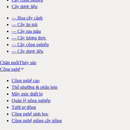
Cây dược liệu
—
Hoa cây cảnh
—
Cây ăn trái
—
Cây rau màu
—
Cây lương thực
—
Cây công nghiệp
—
Cây dược liệu
Chăn nuôi
Thủy sản
Công nghệ
Công nghệ cao
Thổ nhưỡng & phân bón
Máy móc thiết bị
Quản lý nông nghiệp
Tưới tự động
Công nghệ sinh học
Công nghệ giống cây trồng