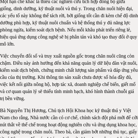
Một hạn chế khác là thiếu các nghiên cứu tích hợp đồng bộ giữa
giống, dinh dưỡng, kỹ thuật nuôi và thú y. Trong chăn nuôi hiện đại,
các yếu tố này không thể tách rời, bởi giống tốt cần đi kèm chế độ dinh
dưỡng phù hợp, kỹ thuật nuôi chuẩn và hệ thống thú y đủ năng lực
phòng ngừa, kiểm soát dịch bệnh. Nếu mỗi khâu phát triển riêng lẻ,
hiệu quả ứng dụng công nghệ sẽ bị phân tán và khó tạo thay đổi ở quy
mô lớn.
Việc chuyển đổi số và truy xuất nguồn gốc trong chăn nuôi cũng còn
chậm. Điều này ảnh hưởng đến khả năng quản lý dữ liệu đàn vật nuôi,
kiểm soát dịch bệnh, chứng minh chất lượng sản phẩm và đáp ứng yêu
cầu của thị trường. Khi thông tin sản xuất chưa được số hóa đầy đủ,
việc kết nối giữa nông hộ, hợp tác xã, doanh nghiệp chế biến, giết mổ
và cơ quan quản lý sẽ thiếu tính minh bạch, khó hình thành chuỗi giá
trị bền vững.
Bà Nguyễn Thị Hương, Chủ tịch Hội Khoa học kỹ thuật thú y Việt
Nam cho rằng, Nhà nước cần có cơ chế, chính sách đột phá mới để cởi
nút thắt về thể chế trong hoạt động nghiên cứu và ứng dụng khoa học,
công nghệ trong chăn nuôi. Theo bà, cần giảm bớt những thủ tục, giấy