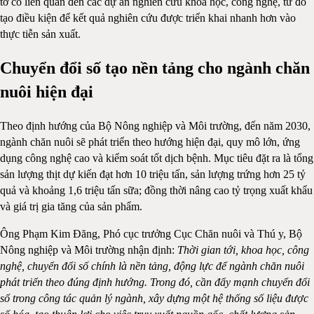
tờ có liên quan đến các dự án nghiên cứu khoa học, công nghệ, từ đó
tạo điều kiện để kết quả nghiên cứu được triển khai nhanh hơn vào
thực tiễn sản xuất.
Chuyển đổi số tạo nền tảng cho ngành chăn
nuôi hiện đại
Theo định hướng của Bộ Nông nghiệp và Môi trường, đến năm 2030,
ngành chăn nuôi sẽ phát triển theo hướng hiện đại, quy mô lớn, ứng
dụng công nghệ cao và kiểm soát tốt dịch bệnh. Mục tiêu đặt ra là tổng
sản lượng thịt dự kiến đạt hơn 10 triệu tấn, sản lượng trứng hơn 25 tỷ
quả và khoảng 1,6 triệu tấn sữa; đồng thời nâng cao tỷ trọng xuất khẩu
và giá trị gia tăng của sản phẩm.
Ông Phạm Kim Đăng, Phó cục trưởng Cục Chăn nuôi và Thú y, Bộ
Nông nghiệp và Môi trường nhận định:
Thời gian tới, khoa học, công
nghệ, chuyển đổi số chính là nền tảng, động lực để ngành chăn nuôi
phát triển theo đúng định hướng. Trong đó, cần đẩy mạnh chuyển đổi
số trong công tác quản lý ngành, xây dựng một hệ thống số liệu được