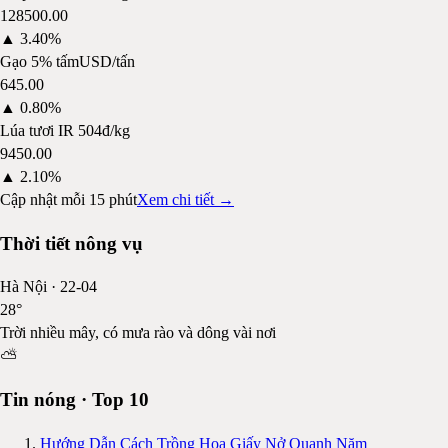
128500.00
▲
3.40%
Gạo 5% tấm
USD/tấn
645.00
▲
0.80%
Lúa tươi IR 504
đ/kg
9450.00
▲
2.10%
Cập nhật mỗi 15 phút
Xem chi tiết →
Thời tiết nông vụ
Hà Nội
·
22-04
28
°
Trời nhiều mây, có mưa rào và dông vài nơi
⛅
Tin nóng · Top 10
Hướng Dẫn Cách Trồng Hoa Giấy Nở Quanh Năm