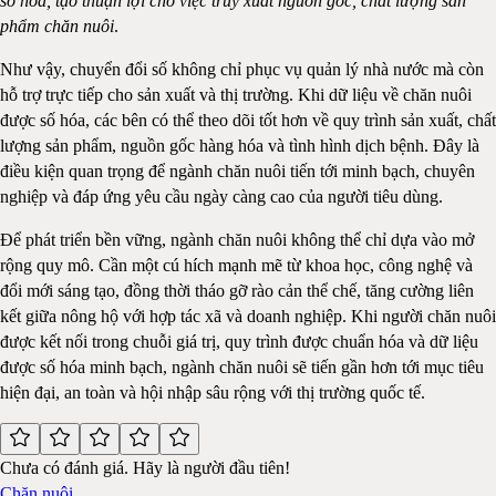
số hóa, tạo thuận lợi cho việc truy xuất nguồn gốc, chất lượng sản
phẩm chăn nuôi
.
Như vậy, chuyển đổi số không chỉ phục vụ quản lý nhà nước mà còn
hỗ trợ trực tiếp cho sản xuất và thị trường. Khi dữ liệu về chăn nuôi
được số hóa, các bên có thể theo dõi tốt hơn về quy trình sản xuất, chất
lượng sản phẩm, nguồn gốc hàng hóa và tình hình dịch bệnh. Đây là
điều kiện quan trọng để ngành chăn nuôi tiến tới minh bạch, chuyên
nghiệp và đáp ứng yêu cầu ngày càng cao của người tiêu dùng.
Để phát triển bền vững, ngành chăn nuôi không thể chỉ dựa vào mở
rộng quy mô. Cần một cú hích mạnh mẽ từ khoa học, công nghệ và
đổi mới sáng tạo, đồng thời tháo gỡ rào cản thể chế, tăng cường liên
kết giữa nông hộ với hợp tác xã và doanh nghiệp. Khi người chăn nuôi
được kết nối trong chuỗi giá trị, quy trình được chuẩn hóa và dữ liệu
được số hóa minh bạch, ngành chăn nuôi sẽ tiến gần hơn tới mục tiêu
hiện đại, an toàn và hội nhập sâu rộng với thị trường quốc tế.
Chưa có đánh giá. Hãy là người đầu tiên!
Chăn nuôi