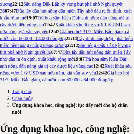
xương
22:12
Sầu riêng Đắk Lắk kỳ vọng bứt phá nhờ Nghị quyết
36
07:47
Dừa lấy dầu hút nông dân miền Tây nhờ đầu ra ổn định, xuất
khẩu rộng mở
19:07
Trà hoa sâm Kiên Đài: anh nông dân nâng giá trị
cây dược liệu vùng cao
12:42
Xuất khẩu sầu riêng vượt 1 tỷ USD sau
nửa năm, giá vẫn suy yếu
12:42
Giá heo hơi 31/7: Miền Bắc giảm, cả
nước còn 60.000 - 64.000 đồng/kg
22:14
Cây đinh lăng được phát hiện
thêm tiềm năng chống loãng xương
22:12
Sầu riêng Đắk Lắk kỳ vọng
bứt phá nhờ Nghị quyết 36
07:47
Dừa lấy dầu hút nông dân miền Tây
nhờ đầu ra ổn định, xuất khẩu rộng mở
19:07
Trà hoa sâm Kiên Đài:
anh nông dân nâng giá trị cây dược liệu vùng cao
12:42
Xuất khẩu sầu
riêng vượt 1 tỷ USD sau nửa năm, giá vẫn suy yếu
12:42
Giá heo hơi
31/7: Miền Bắc giảm, cả nước còn 60.000 - 64.000 đồng/kg
Trang chủ
/
Chăn nuôi
/
Ứng dụng khoa học, công nghệ: lực đẩy mới cho hộ chăn
nuôi
Ứng dụng khoa học, công nghệ: