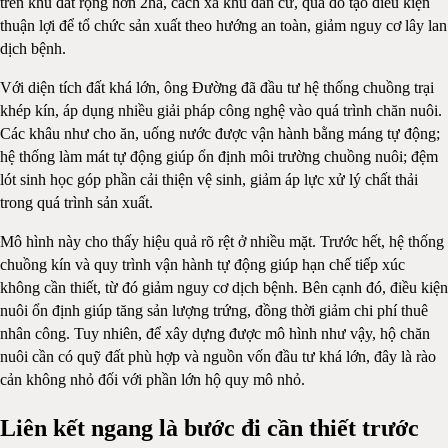
trên khu đất rộng hơn 2ha, cách xa khu dân cư, qua đó tạo điều kiện
thuận lợi để tổ chức sản xuất theo hướng an toàn, giảm nguy cơ lây lan
dịch bệnh.
Với diện tích đất khá lớn, ông Đường đã đầu tư hệ thống chuồng trại
khép kín, áp dụng nhiều giải pháp công nghệ vào quá trình chăn nuôi.
Các khâu như cho ăn, uống nước được vận hành bằng máng tự động;
hệ thống làm mát tự động giúp ổn định môi trường chuồng nuôi; đệm
lót sinh học góp phần cải thiện vệ sinh, giảm áp lực xử lý chất thải
trong quá trình sản xuất.
Mô hình này cho thấy hiệu quả rõ rệt ở nhiều mặt. Trước hết, hệ thống
chuồng kín và quy trình vận hành tự động giúp hạn chế tiếp xúc
không cần thiết, từ đó giảm nguy cơ dịch bệnh. Bên cạnh đó, điều kiện
nuôi ổn định giúp tăng sản lượng trứng, đồng thời giảm chi phí thuê
nhân công. Tuy nhiên, để xây dựng được mô hình như vậy, hộ chăn
nuôi cần có quỹ đất phù hợp và nguồn vốn đầu tư khá lớn, đây là rào
cản không nhỏ đối với phần lớn hộ quy mô nhỏ.
Liên kết ngang là bước đi cần thiết trước