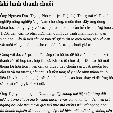
khi hình thành chuỗi
Ông Nguyễn Đức Trọng, Phó chủ tịch Hiệp hội Trang trại và Doanh
nghiệp nông nghiệp Việt Nam cho rằng, muốn thúc đẩy ứng dụng
khoa học, công nghệ với các hộ chăn nuôi thì cần tiến hành từng bước.
Trước tiên, các hộ phải thực hiện đúng quy trình chăn nuôi an toàn
sinh học. Đây là yêu cầu cơ bản để giảm rủi ro dịch bệnh, bảo vệ đàn
vật nuôi và tạo niềm tin cho các đối tác trong chuỗi giá trị.
Cùng với đó, cơ quan chức năng cần hỗ trợ để hộ chăn nuôi liên kết
thành các tổ hợp tác, hợp tác xã. Khi có tổ chức đại diện, các hộ mới
thuận lợi hơn trong tiếp cận kỹ thuật, tiêu chuẩn sản xuất, nguồn lực
đầu tư và thị trường tiêu thụ. Từ nền tảng này, việc hình thành chuỗi
liên kết với doanh nghiệp sẽ có tính khả thi cao hơn, thay vì để từng hộ
sản xuất rời rạc, khó kết nối.
Ông Trọng nhấn mạnh:
Doanh nghiệp không thể tiếp cận từng đối
tượng trong chuỗi giá trị chăn nuôi, vì vậy cần quan tâm đến liên kết
ngang bởi các trang trại quy mô nhỏ mà không liên kết ngang nhau
thì doanh nghiệp lớn, doanh nghiệp chế biến, giết mổ cũng không tiếp