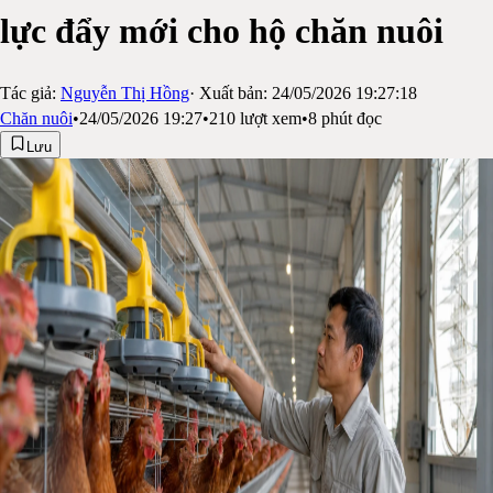
lực đẩy mới cho hộ chăn nuôi
Tác giả:
Nguyễn Thị Hồng
· Xuất bản:
24/05/2026 19:27:18
Chăn nuôi
•
24/05/2026 19:27
•
210
lượt xem
•
8
phút đọc
Lưu