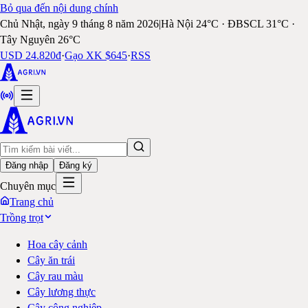
Bỏ qua đến nội dung chính
Chủ Nhật, ngày 9 tháng 8 năm 2026
|
Hà Nội 24°C · ĐBSCL 31°C ·
Tây Nguyên 26°C
USD 24.820đ
·
Gạo XK $645
·
RSS
Đăng nhập
Đăng ký
Chuyên mục
Trang chủ
Trồng trọt
Hoa cây cảnh
Cây ăn trái
Cây rau màu
Cây lương thực
Cây công nghiệp