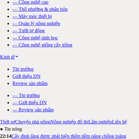
—
Công nghệ cao
—
Thổ nhưỡng & phân bón
—
Máy móc thiết bị
—
Quản lý nông nghiệp
—
Tưới tự động
—
Công nghệ sinh học
—
Công nghệ giống cây trồng
Kinh tế
Thị trường
Giới thiệu DN
Review sản phẩm
—
Thị trường
—
Giới thiệu DN
—
Review sản phẩm
Thời sự
Chuyện nhà nông
Nông nghiệp đô thị
Lâm nghiệp
Liên hệ
● Tin nóng
22:14
Cây đinh lăng được phát hiện thêm tiềm năng chống loãng