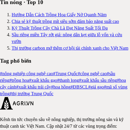
Tin nóng · Top 10
Hướng Dẫn Cách Trồng Hoa Giấy Nở Quanh Năm
Chia sẻ kỹ thuật trồng mít siêu sớm đảm bảo năng suất cao
Kỹ Thuật Trồng Cây Chà Là Đạt Năng Suất Tối Đa
Sầu riêng miền Tây rớt giá: nông dân kẹt giữa lỗ vốn và cứu
vườn
Thị trường carbon mở thêm cơ hội tài chính xanh cho Việt Nam
Tag phổ biến
#
nông nghiệp công nghệ cao
#
Trung Quốc
#
công nghệ cao
#
sầu
riêng
#
trồng hoa
#
xuất khẩu gạo
#
thanh long
#
xuất khẩu sầu riêng
#
hoa
cây cảnh
#
xuất khẩu trái cây
#
hoa hồng
#
ĐBSCL
#
giá gạo
#
mã số vùng
trồng
#
thị trường Trung Quốc
Kênh tin tức chuyên sâu về nông nghiệp, thị trường nông sản và kỹ
thuật canh tác Việt Nam. Cập nhật 24/7 từ các vùng trọng điểm: