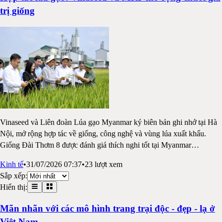
trị giống
Vinaseed và Liên đoàn Lúa gạo Myanmar ký biên bản ghi nhớ tại Hà
Nội, mở rộng hợp tác về giống, công nghệ và vùng lúa xuất khẩu.
Giống Đài Thơm 8 được đánh giá thích nghi tốt tại Myanmar
…
Kinh tế
•
31/07/2026 07:37
•
23
lượt xem
Sắp xếp:
Hiển thị:
Mãn nhãn với các mô hình trang trại độc - đẹp - lạ ở
Việt Nam