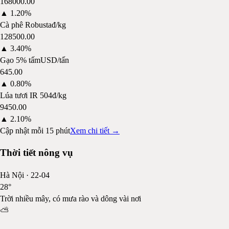
168000.00
▲
1.20%
Cà phê Robusta
đ/kg
128500.00
▲
3.40%
Gạo 5% tấm
USD/tấn
645.00
▲
0.80%
Lúa tươi IR 504
đ/kg
9450.00
▲
2.10%
Cập nhật mỗi 15 phút
Xem chi tiết →
Thời tiết nông vụ
Hà Nội
·
22-04
28
°
Trời nhiều mây, có mưa rào và dông vài nơi
⛅