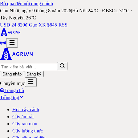
Bỏ qua đến nội dung chính
Chủ Nhật, ngày 9 tháng 8 năm 2026
|
Hà Nội 24°C · ĐBSCL 31°C ·
Tây Nguyên 26°C
USD 24.820đ
·
Gạo XK $645
·
RSS
Đăng nhập
Đăng ký
Chuyên mục
Trang chủ
Trồng trọt
Hoa cây cảnh
Cây ăn trái
Cây rau màu
Cây lương thực
Cây công nghiệp