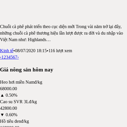
Chuỗi cà phê phát triển theo cục diện mới Trong vài năm trở lại đây,
những chuỗi cà phê thương hiệu lần lượt được ra đời và du nhập vào
Việt Nam như: Highlands
…
Kinh tế
•
08/07/2020 18:15
•
116
lượt xem
‹
1
2
3
4
5
6
7
›
Giá nông sản hôm nay
Heo hơi miền Nam
đ/kg
68000.00
▲
0.50%
Cao su SVR 3L
đ/kg
42800.00
▼
0.60%
Hồ tiêu đen
đ/kg