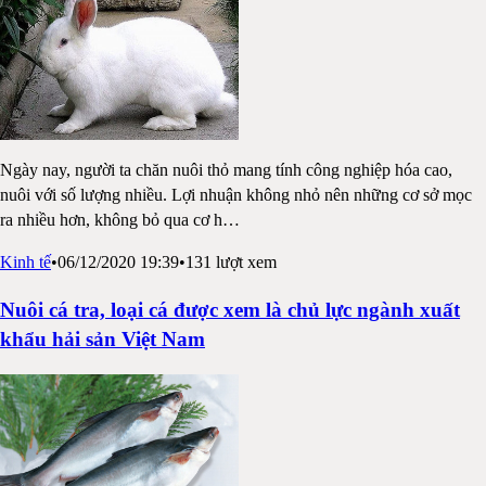
Ngày nay, người ta chăn nuôi thỏ mang tính công nghiệp hóa cao,
nuôi với số lượng nhiều. Lợi nhuận không nhỏ nên những cơ sở mọc
ra nhiều hơn, không bỏ qua cơ h
…
Kinh tế
•
06/12/2020 19:39
•
131
lượt xem
Nuôi cá tra, loại cá được xem là chủ lực ngành xuất
khẩu hải sản Việt Nam