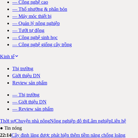
—
Công nghệ cao
—
Thổ nhưỡng & phân bón
—
Máy móc thiết bị
—
Quản lý nông nghiệp
—
Tưới tự động
—
Công nghệ sinh học
—
Công nghệ giống cây trồng
Kinh tế
Thị trường
Giới thiệu DN
Review sản phẩm
—
Thị trường
—
Giới thiệu DN
—
Review sản phẩm
Thời sự
Chuyện nhà nông
Nông nghiệp đô thị
Lâm nghiệp
Liên hệ
● Tin nóng
22:14
Cây đinh lăng được phát hiện thêm tiềm năng chống loãng