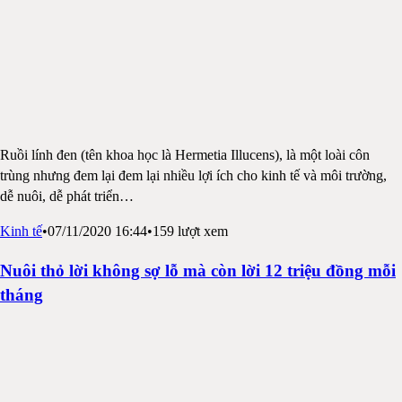
Ruồi lính đen (tên khoa học là Hermetia Illucens), là một loài côn
trùng nhưng đem lại đem lại nhiều lợi ích cho kinh tế và môi trường,
dễ nuôi, dễ phát triển
…
Kinh tế
•
07/11/2020 16:44
•
159
lượt xem
Nuôi thỏ lời không sợ lỗ mà còn lời 12 triệu đồng mỗi
tháng