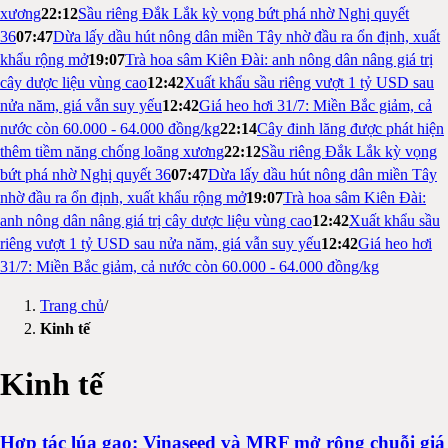
xương
22:12
Sầu riêng Đắk Lắk kỳ vọng bứt phá nhờ Nghị quyết
36
07:47
Dừa lấy dầu hút nông dân miền Tây nhờ đầu ra ổn định, xuất
khẩu rộng mở
19:07
Trà hoa sâm Kiên Đài: anh nông dân nâng giá trị
cây dược liệu vùng cao
12:42
Xuất khẩu sầu riêng vượt 1 tỷ USD sau
nửa năm, giá vẫn suy yếu
12:42
Giá heo hơi 31/7: Miền Bắc giảm, cả
nước còn 60.000 - 64.000 đồng/kg
22:14
Cây đinh lăng được phát hiện
thêm tiềm năng chống loãng xương
22:12
Sầu riêng Đắk Lắk kỳ vọng
bứt phá nhờ Nghị quyết 36
07:47
Dừa lấy dầu hút nông dân miền Tây
nhờ đầu ra ổn định, xuất khẩu rộng mở
19:07
Trà hoa sâm Kiên Đài:
anh nông dân nâng giá trị cây dược liệu vùng cao
12:42
Xuất khẩu sầu
riêng vượt 1 tỷ USD sau nửa năm, giá vẫn suy yếu
12:42
Giá heo hơi
31/7: Miền Bắc giảm, cả nước còn 60.000 - 64.000 đồng/kg
Trang chủ
/
Kinh tế
Kinh tế
Hợp tác lúa gạo: Vinaseed và MRF mở rộng chuỗi giá