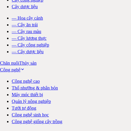
Cây dược liệu
—
Hoa cây cảnh
—
Cây ăn trái
—
Cây rau màu
—
Cây lương thực
—
Cây công nghiệp
—
Cây dược liệu
Chăn nuôi
Thủy sản
Công nghệ
Công nghệ cao
Thổ nhưỡng & phân bón
Máy móc thiết bị
Quản lý nông nghiệp
Tưới tự động
Công nghệ sinh học
Công nghệ giống cây trồng