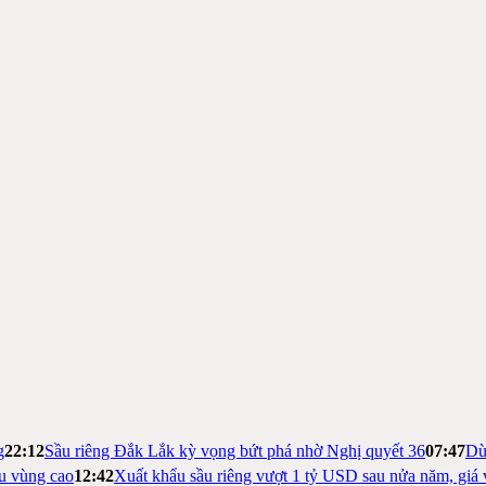
g
22:12
Sầu riêng Đắk Lắk kỳ vọng bứt phá nhờ Nghị quyết 36
07:47
Dừ
ệu vùng cao
12:42
Xuất khẩu sầu riêng vượt 1 tỷ USD sau nửa năm, giá 