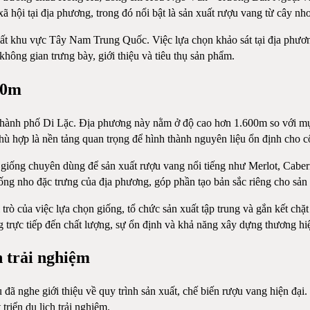
- xã hội tại địa phương, trong đó nổi bật là sản xuất rượu vang từ cây n
hất khu vực Tây Nam Trung Quốc. Việc lựa chọn khảo sát tại địa phươ
hông gian trưng bày, giới thiệu và tiêu thụ sản phẩm.
00m
 thành phố Di Lặc. Địa phương này nằm ở độ cao hơn 1.600m so với mực
hù hợp là nền tảng quan trọng để hình thành nguyên liệu ổn định cho 
 giống chuyên dùng để sản xuất rượu vang nổi tiếng như Merlot, Cabe
ống nho đặc trưng của địa phương, góp phần tạo bản sắc riêng cho sản
trò của việc lựa chọn giống, tổ chức sản xuất tập trung và gắn kết ch
 trực tiếp đến chất lượng, sự ổn định và khả năng xây dựng thương hi
h trải nghiệm
 đã nghe giới thiệu về quy trình sản xuất, chế biến rượu vang hiện đ
riển du lịch trải nghiệm.