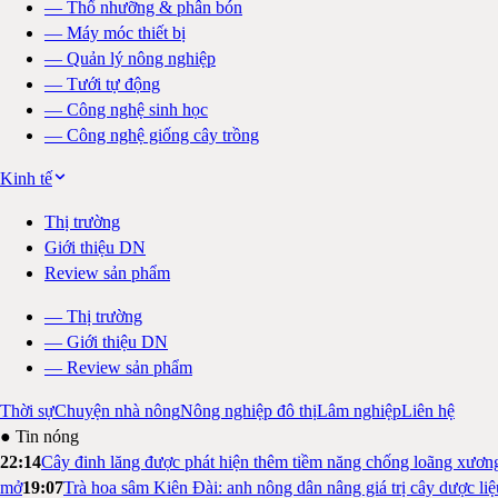
—
Thổ nhưỡng & phân bón
—
Máy móc thiết bị
—
Quản lý nông nghiệp
—
Tưới tự động
—
Công nghệ sinh học
—
Công nghệ giống cây trồng
Kinh tế
Thị trường
Giới thiệu DN
Review sản phẩm
—
Thị trường
—
Giới thiệu DN
—
Review sản phẩm
Thời sự
Chuyện nhà nông
Nông nghiệp đô thị
Lâm nghiệp
Liên hệ
● Tin nóng
22:14
Cây đinh lăng được phát hiện thêm tiềm năng chống loãng xươn
mở
19:07
Trà hoa sâm Kiên Đài: anh nông dân nâng giá trị cây dược li