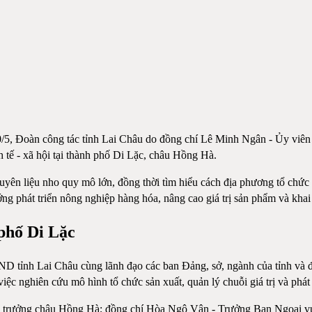
 30/5, Đoàn công tác tỉnh Lai Châu do đồng chí Lê Minh Ngân - Ủy v
 tế - xã hội tại thành phố Di Lặc, châu Hồng Hà.
ên liệu nho quy mô lớn, đồng thời tìm hiểu cách địa phương tổ chức cá
g phát triển nông nghiệp hàng hóa, nâng cao giá trị sản phẩm và khai 
 phố Di Lặc
 tỉnh Lai Châu cùng lãnh đạo các ban Đảng, sở, ngành của tỉnh và đạ
c nghiên cứu mô hình tổ chức sản xuất, quản lý chuỗi giá trị và phát 
trưởng châu Hồng Hà; đồng chí Hòa Ngô Vân - Trưởng Ban Ngoại vụ 