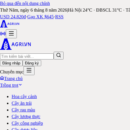
Bỏ qua đến nội dung chính
Thứ Năm, ngày 6 tháng 8 năm 2026
|
Hà Nội 24°C · ĐBSCL 31°C · T
USD 24.820đ
·
Gạo XK $645
·
RSS
Đăng nhập
Đăng ký
Chuyên mục
Trang chủ
Trồng trọt
Hoa cây cảnh
Cây ăn trái
Cây rau màu
Cây lương thực
Cây công nghiệp
Cây dược liệu