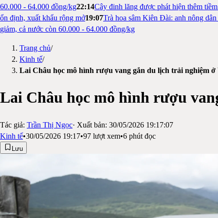
60.000 - 64.000 đồng/kg
22:14
Cây đinh lăng được phát hiện thêm tiề
ổn định, xuất khẩu rộng mở
19:07
Trà hoa sâm Kiên Đài: anh nông dân 
giảm, cả nước còn 60.000 - 64.000 đồng/kg
Trang chủ
/
Kinh tế
/
Lai Châu học mô hình rượu vang gắn du lịch trải nghiệm 
Lai Châu học mô hình rượu vang
Tác giả:
Trần Thị Ngọc
· Xuất bản:
30/05/2026 19:17:07
Kinh tế
•
30/05/2026 19:17
•
97
lượt xem
•
6
phút đọc
Lưu