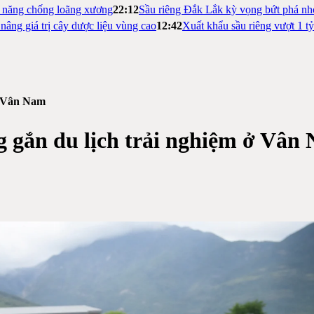
m năng chống loãng xương
22:12
Sầu riêng Đắk Lắk kỳ vọng bứt phá nh
nâng giá trị cây dược liệu vùng cao
12:42
Xuất khẩu sầu riêng vượt 1 t
ở Vân Nam
 gắn du lịch trải nghiệm ở Vân