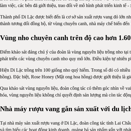
làm việc, các bên đã giới thiệu, trao đổi về mô hình phát triển kinh tế 
Thành phố Di Lặc được biết đến là cơ sở sản xuất rượu vang đỏ lớn n
thành tương đối đồng bộ, từ vùng chuyên canh, nhà máy chế biến đến k
Vùng nho chuyên canh trên độ cao hơn 1.6
Điểm khảo sát đáng chú ý của đoàn là vùng nguyên liệu trồng nho tại
phát triển các vùng chuyên canh nho quy mô lớn. Điều kiện tự nhiên p
Hiện Di Lặc trồng trên 100 giống nho quý hiếm. Trong số đó có nhiều
hồng). Đặc biệt, Rose Honey (Mật ong hoa hồng) được giới thiệu là gi
Qua khảo sát vùng nguyên liệu, đoàn công tác có thêm góc nhìn về vai 
hóa, vùng nguyên liệu không chỉ quyết định sản lượng mà còn tác động
Nhà máy rượu vang gắn sản xuất với du lịc
Tại nhà máy sản xuất rượu vang ở Di Lặc, đoàn công tác tỉnh Lai Châu
và tìm hiểu các hoạt động kinh doanh, quảng bá sản phẩm gắn với phát t