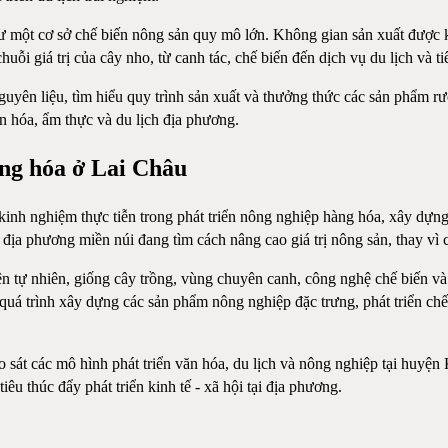
một cơ sở chế biến nông sản quy mô lớn. Không gian sản xuất được kế
ỗi giá trị của cây nho, từ canh tác, chế biến đến dịch vụ du lịch và ti
yên liệu, tìm hiểu quy trình sản xuất và thưởng thức các sản phẩm 
n hóa, ẩm thực và du lịch địa phương.
àng hóa ở Lai Châu
inh nghiệm thực tiễn trong phát triển nông nghiệp hàng hóa, xây dựng 
địa phương miền núi đang tìm cách nâng cao giá trị nông sản, thay vì c
n tự nhiên, giống cây trồng, vùng chuyên canh, công nghệ chế biến và d
quá trình xây dựng các sản phẩm nông nghiệp đặc trưng, phát triển chế
ảo sát các mô hình phát triển văn hóa, du lịch và nông nghiệp tại huy
êu thúc đẩy phát triển kinh tế - xã hội tại địa phương.