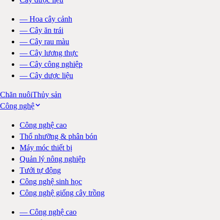
—
Hoa cây cảnh
—
Cây ăn trái
—
Cây rau màu
—
Cây lương thực
—
Cây công nghiệp
—
Cây dược liệu
Chăn nuôi
Thủy sản
Công nghệ
Công nghệ cao
Thổ nhưỡng & phân bón
Máy móc thiết bị
Quản lý nông nghiệp
Tưới tự động
Công nghệ sinh học
Công nghệ giống cây trồng
—
Công nghệ cao