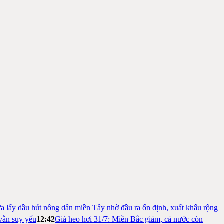
a lấy dầu hút nông dân miền Tây nhờ đầu ra ổn định, xuất khẩu rộng
vẫn suy yếu
12:42
Giá heo hơi 31/7: Miền Bắc giảm, cả nước còn