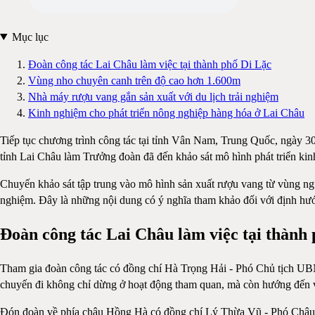
Mục lục
Đoàn công tác Lai Châu làm việc tại thành phố Di Lặc
Vùng nho chuyên canh trên độ cao hơn 1.600m
Nhà máy rượu vang gắn sản xuất với du lịch trải nghiệm
Kinh nghiệm cho phát triển nông nghiệp hàng hóa ở Lai Châu
Tiếp tục chương trình công tác tại tỉnh Vân Nam, Trung Quốc, ngày
tỉnh Lai Châu làm Trưởng đoàn đã đến khảo sát mô hình phát triển kinh
Chuyến khảo sát tập trung vào mô hình sản xuất rượu vang từ vùng nguy
nghiệm. Đây là những nội dung có ý nghĩa tham khảo đối với định hướn
Đoàn công tác Lai Châu làm việc tại thành
Tham gia đoàn công tác có đồng chí Hà Trọng Hải - Phó Chủ tịch UBND
chuyến đi không chỉ dừng ở hoạt động tham quan, mà còn hướng đến việ
Đón đoàn về phía châu Hồng Hà có đồng chí Lý Thừa Vũ - Phó Châu 