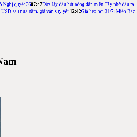
ờ Nghị quyết 36
07:47
Dừa lấy dầu hút nông dân miền Tây nhờ đầu ra
ỷ USD sau nửa năm, giá vẫn suy yếu
12:42
Giá heo hơi 31/7: Miền Bắc
 Nam